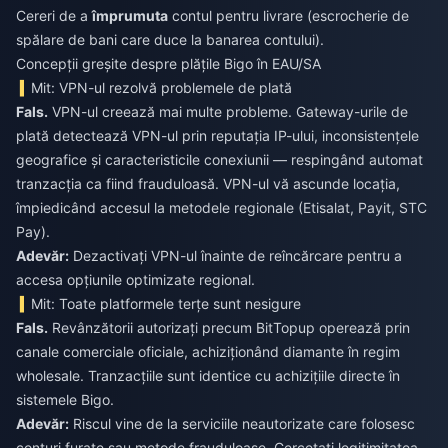
Cereri de a
împrumuta
contul pentru livrare (escrocherie de
spălare de bani care duce la banarea contului).
Concepții greșite despre plățile Bigo în EAU/SA
Mit: VPN-ul rezolvă problemele de plată
Fals.
VPN-ul creează mai multe probleme. Gateway-urile de
plată detectează VPN-ul prin reputația IP-ului, inconsistențele
geografice și caracteristicile conexiunii — respingând automat
tranzacția ca fiind frauduloasă. VPN-ul vă ascunde locația,
împiedicând accesul la metodele regionale (Etisalat, Payit, STC
Pay).
Adevăr:
Dezactivați VPN-ul înainte de reîncărcare pentru a
accesa opțiunile optimizate regional.
Mit: Toate platformele terțe sunt nesigure
Fals.
Revânzătorii autorizați precum BitTopup operează prin
canale comerciale oficiale, achiziționând diamante în regim
wholesale. Tranzacțiile sunt identice cu achizițiile directe în
sistemele Bigo.
Adevăr:
Riscul vine de la serviciile neautorizate care folosesc
conturi furate sau metode frauduloase. Cercetați legitimitatea,