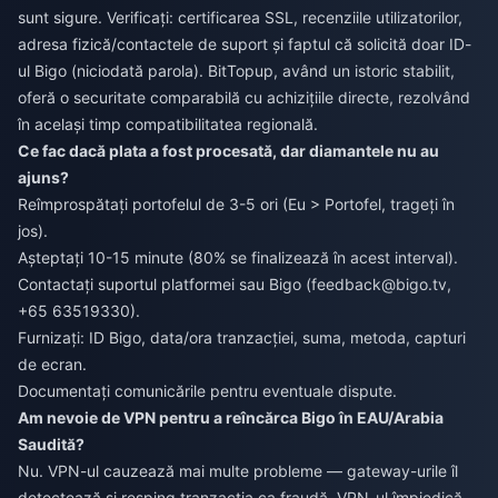
sunt sigure. Verificați: certificarea SSL, recenziile utilizatorilor,
adresa fizică/contactele de suport și faptul că solicită doar ID-
ul Bigo (niciodată parola). BitTopup, având un istoric stabilit,
oferă o securitate comparabilă cu achizițiile directe, rezolvând
în același timp compatibilitatea regională.
Ce fac dacă plata a fost procesată, dar diamantele nu au
ajuns?
Reîmprospătați portofelul de 3-5 ori (Eu > Portofel, trageți în
jos).
Așteptați 10-15 minute (80% se finalizează în acest interval).
Contactați suportul platformei sau Bigo (
feedback@bigo.tv
,
+65 63519330).
Furnizați: ID Bigo, data/ora tranzacției, suma, metoda, capturi
de ecran.
Documentați comunicările pentru eventuale dispute.
Am nevoie de VPN pentru a reîncărca Bigo în EAU/Arabia
Saudită?
Nu. VPN-ul cauzează mai multe probleme — gateway-urile îl
detectează și resping tranzacția ca fraudă. VPN-ul împiedică