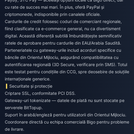
cu rate de succes mai mari. În plus, oferă PayPal și
criptomonede, indisponibile prin canalele oficiale.
Cardurile de credit folosesc coduri de comerciant regionale,
fiind clasificate ca e-commerce general, nu ca divertisment
digital. Această diferență subtilă îmbunătățește semnificativ
ratele de aprobare pentru cardurile din EAU/Arabia Saudită.
Parteneriatele cu gateway-urile includ acorduri specifice cu
băncile din Orientul Mijlociu, asigurând compatibilitatea cu
autentificarea regională (3D Secure, verificare prin SMS). Totul
este testat pentru condițiile din CCG, spre deosebire de soluțiile
internaționale generice.
Securitate și protecție
Criptare SSL, conformitate PCI DSS.
Gateway-uri tokenizate — datele de plată nu sunt stocate pe
serverele BitTopup.
Suport în arabă/engleză pentru utilizatorii din Orientul Mijlociu.
Coordonare directă cu echipa comercială Bigo pentru probleme
de livrare.