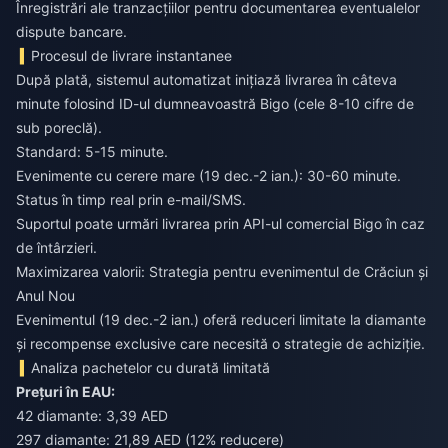
Înregistrări ale tranzacțiilor pentru documentarea eventualelor
dispute bancare.
Procesul de livrare instantanee
După plată, sistemul automatizat inițiază livrarea în câteva
minute folosind ID-ul dumneavoastră Bigo (cele 8-10 cifre de
sub poreclă).
Standard: 5-15 minute.
Evenimente cu cerere mare (19 dec.-2 ian.): 30-60 minute.
Status în timp real prin e-mail/SMS.
Suportul poate urmări livrarea prin API-ul comercial Bigo în caz
de întârzieri.
Maximizarea valorii: Strategia pentru evenimentul de Crăciun și
Anul Nou
Evenimentul (19 dec.-2 ian.) oferă reduceri limitate la diamante
și recompense exclusive care necesită o strategie de achiziție.
Analiza pachetelor cu durată limitată
Prețuri în EAU:
42 diamante: 3,39 AED
297 diamante: 21,89 AED (12% reducere)