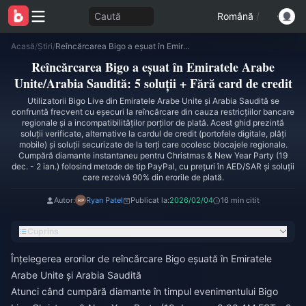
Caută
Română
/
Acasă
/
Știri
/
Reîncărcarea Bigo a eșuat în Emiratele Arabe Unite/Arabia Saudită: 5 soluții + Fără card de credit
Reîncărcarea Bigo a eșuat în Emiratele Arabe
Unite/Arabia Saudită: 5 soluții + Fără card de credit
Utilizatorii Bigo Live din Emiratele Arabe Unite și Arabia Saudită se
confruntă frecvent cu eșecuri la reîncărcare din cauza restricțiilor bancare
regionale și a incompatibilităților porților de plată. Acest ghid prezintă
soluții verificate, alternative la cardul de credit (portofele digitale, plăți
mobile) și soluții securizate de la terți care ocolesc blocajele regionale.
Cumpără diamante instantaneu pentru Christmas & New Year Party (19
dec. - 2 ian.) folosind metode de tip PayPal, cu prețuri în AED/SAR și soluții
care rezolvă 90% din erorile de plată.
Autor:
Ryan Patel
Publicat la:
2026/02/04
16 min citit
Cuprins
Înțelegerea erorilor de reîncărcare Bigo eșuată în Emiratele
Arabe Unite și Arabia Saudită
Atunci când cumpără diamante în timpul evenimentului Bigo