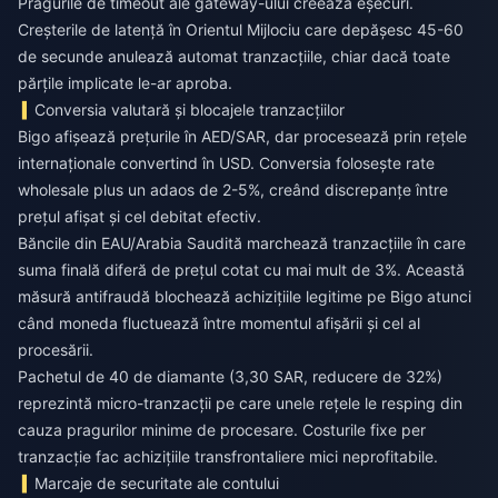
Pragurile de timeout ale gateway-ului creează eșecuri.
Creșterile de latență în Orientul Mijlociu care depășesc 45-60
de secunde anulează automat tranzacțiile, chiar dacă toate
părțile implicate le-ar aproba.
Conversia valutară și blocajele tranzacțiilor
Bigo afișează prețurile în AED/SAR, dar procesează prin rețele
internaționale convertind în USD. Conversia folosește rate
wholesale plus un adaos de 2-5%, creând discrepanțe între
prețul afișat și cel debitat efectiv.
Băncile din EAU/Arabia Saudită marchează tranzacțiile în care
suma finală diferă de prețul cotat cu mai mult de 3%. Această
măsură antifraudă blochează achizițiile legitime pe Bigo atunci
când moneda fluctuează între momentul afișării și cel al
procesării.
Pachetul de 40 de diamante (3,30 SAR, reducere de 32%)
reprezintă micro-tranzacții pe care unele rețele le resping din
cauza pragurilor minime de procesare. Costurile fixe per
tranzacție fac achizițiile transfrontaliere mici neprofitabile.
Marcaje de securitate ale contului