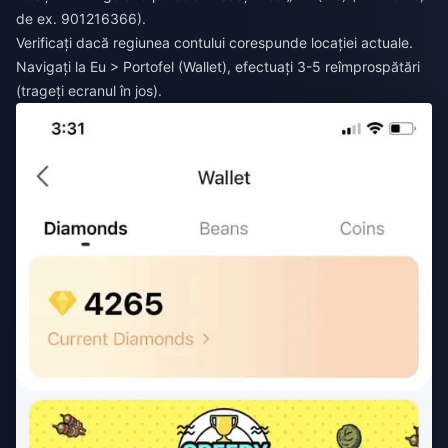
de ex. 901216366).
Verificați dacă regiunea contului corespunde locației actuale.
Navigați la Eu > Portofel (Wallet), efectuați 3-5 reîmprospătări
(trageți ecranul în jos).