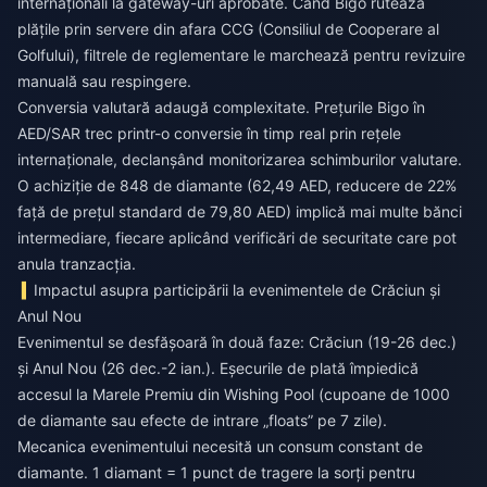
internaționali la gateway-uri aprobate. Când Bigo rutează
plățile prin servere din afara CCG (Consiliul de Cooperare al
Golfului), filtrele de reglementare le marchează pentru revizuire
manuală sau respingere.
Conversia valutară adaugă complexitate. Prețurile Bigo în
AED/SAR trec printr-o conversie în timp real prin rețele
internaționale, declanșând monitorizarea schimburilor valutare.
O achiziție de 848 de diamante (62,49 AED, reducere de 22%
față de prețul standard de 79,80 AED) implică mai multe bănci
intermediare, fiecare aplicând verificări de securitate care pot
anula tranzacția.
Impactul asupra participării la evenimentele de Crăciun și
Anul Nou
Evenimentul se desfășoară în două faze: Crăciun (19-26 dec.)
și Anul Nou (26 dec.-2 ian.). Eșecurile de plată împiedică
accesul la Marele Premiu din Wishing Pool (cupoane de 1000
de diamante sau efecte de intrare „floats” pe 7 zile).
Mecanica evenimentului necesită un consum constant de
diamante. 1 diamant = 1 punct de tragere la sorți pentru