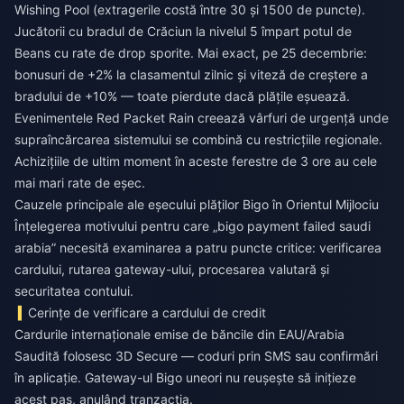
Wishing Pool (extragerile costă între 30 și 1500 de puncte).
Jucătorii cu bradul de Crăciun la nivelul 5 împart potul de
Beans cu rate de drop sporite. Mai exact, pe 25 decembrie:
bonusuri de +2% la clasamentul zilnic și viteză de creștere a
bradului de +10% — toate pierdute dacă plățile eșuează.
Evenimentele Red Packet Rain creează vârfuri de urgență unde
supraîncărcarea sistemului se combină cu restricțiile regionale.
Achizițiile de ultim moment în aceste ferestre de 3 ore au cele
mai mari rate de eșec.
Cauzele principale ale eșecului plăților Bigo în Orientul Mijlociu
Înțelegerea motivului pentru care „bigo payment failed saudi
arabia” necesită examinarea a patru puncte critice: verificarea
cardului, rutarea gateway-ului, procesarea valutară și
securitatea contului.
Cerințe de verificare a cardului de credit
Cardurile internaționale emise de băncile din EAU/Arabia
Saudită folosesc 3D Secure — coduri prin SMS sau confirmări
în aplicație. Gateway-ul Bigo uneori nu reușește să inițieze
acest pas, anulând tranzacția.