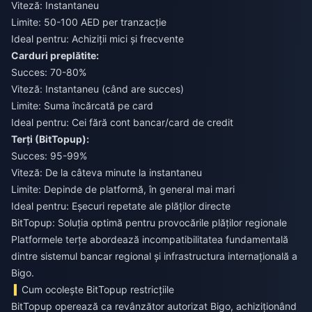
Viteză: Instantaneu
Limite: 50-100 AED per tranzacție
Ideal pentru: Achiziții mici și frecvente
Carduri preplătite:
Succes: 70-80%
Viteză: Instantaneu (când are succes)
Limite: Suma încărcată pe card
Ideal pentru: Cei fără cont bancar/card de credit
Terți (BitTopup):
Succes: 95-99%
Viteză: De la câteva minute la instantaneu
Limite: Depinde de platformă, în general mai mari
Ideal pentru: Eșecuri repetate ale plăților directe
BitTopup: Soluția optimă pentru provocările plăților regionale
Platformele terțe abordează incompatibilitatea fundamentală
dintre sistemul bancar regional și infrastructura internațională a
Bigo.
Cum ocolește BitTopup restricțiile
BitTopup operează ca revânzător autorizat Bigo, achiziționând