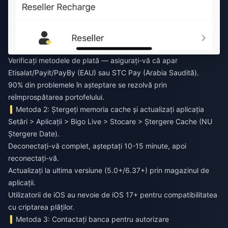
Verificați metodele de plată — asigurați-vă că apar
Etisalat/Payit/PayBy (EAU) sau STC Pay (Arabia Saudită).
90% din problemele în așteptare se rezolvă prin
reîmprospătarea portofelului.
Metoda 2: Ștergeți memoria cache și actualizați aplicația
Setări > Aplicații > Bigo Live > Stocare > Ștergere Cache (NU
Ștergere Date).
Deconectați-vă complet, așteptați 10-15 minute, apoi
reconectați-vă.
Actualizați la ultima versiune (5.0+/6.37+) prin magazinul de
aplicații.
Utilizatorii de iOS au nevoie de iOS 17+ pentru compatibilitatea
cu criptarea plăților.
Metoda 3: Contactați banca pentru autorizare