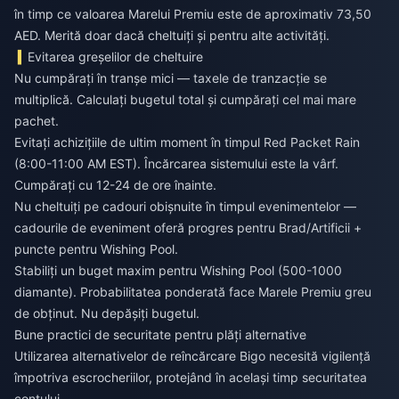
în timp ce valoarea Marelui Premiu este de aproximativ 73,50
AED. Merită doar dacă cheltuiți și pentru alte activități.
Evitarea greșelilor de cheltuire
Nu cumpărați în tranșe mici — taxele de tranzacție se
multiplică. Calculați bugetul total și cumpărați cel mai mare
pachet.
Evitați achizițiile de ultim moment în timpul Red Packet Rain
(8:00-11:00 AM EST). Încărcarea sistemului este la vârf.
Cumpărați cu 12-24 de ore înainte.
Nu cheltuiți pe cadouri obișnuite în timpul evenimentelor —
cadourile de eveniment oferă progres pentru Brad/Artificii +
puncte pentru Wishing Pool.
Stabiliți un buget maxim pentru Wishing Pool (500-1000
diamante). Probabilitatea ponderată face Marele Premiu greu
de obținut. Nu depășiți bugetul.
Bune practici de securitate pentru plăți alternative
Utilizarea alternativelor de reîncărcare Bigo necesită vigilență
împotriva escrocheriilor, protejând în același timp securitatea
contului.