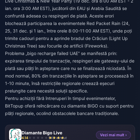
Live Christmas & New Year Party (19 dec. ora 8:00 AM EST - 2
ian. ora 3:00 AM EST), jucătorii din EAU și Arabia Saudită se
confruntă adesea cu respingeri de plată. Aceste erori
blochează participarea la evenimentele Red Packet Rain (24,
25, 31 dec. și 1 ian., între orele 8:00-11:00 AM EST), unde poți
trimite cadouri pentru a aprinde bradul de Crăciun (Light Up
Christmas Tree) sau focurile de artificii (Fireworks).
Problema „bigo recharge failed UAE” se manifestă prin:
expirarea timpului de tranzacție, respingeri ale gateway-ului de
plată sau plăți în așteptare care nu se finalizează niciodată. În
mod normal, 80% din tranzacțiile în așteptare se procesează în
1-10 minute, însă restricțiile regionale creează eșecuri
prelungite care necesită soluții specifice.
Pentru achiziții fără întreruperi în timpul evenimentelor,
BitTopup oferă reîncărcare cu diamante BIGO
cu suport pentru
plăți regionale, ocolind obstacolele bancare tradiționale.
Diamante Bigo Live
Vezi mai mult ›
4.14
549 vândut