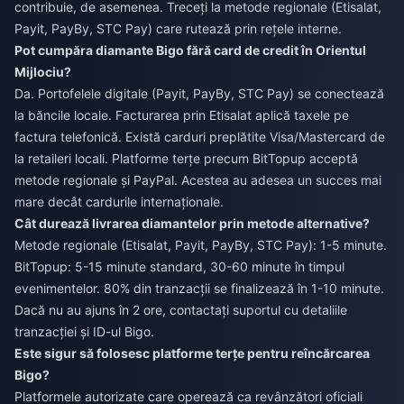
contribuie, de asemenea. Treceți la metode regionale (Etisalat,
Payit, PayBy, STC Pay) care rutează prin rețele interne.
Pot cumpăra diamante Bigo fără card de credit în Orientul
Mijlociu?
Da. Portofelele digitale (Payit, PayBy, STC Pay) se conectează
la băncile locale. Facturarea prin Etisalat aplică taxele pe
factura telefonică. Există carduri preplătite Visa/Mastercard de
la retaileri locali. Platforme terțe precum BitTopup acceptă
metode regionale și PayPal. Acestea au adesea un succes mai
mare decât cardurile internaționale.
Cât durează livrarea diamantelor prin metode alternative?
Metode regionale (Etisalat, Payit, PayBy, STC Pay): 1-5 minute.
BitTopup: 5-15 minute standard, 30-60 minute în timpul
evenimentelor. 80% din tranzacții se finalizează în 1-10 minute.
Dacă nu au ajuns în 2 ore, contactați suportul cu detaliile
tranzacției și ID-ul Bigo.
Este sigur să folosesc platforme terțe pentru reîncărcarea
Bigo?
Platformele autorizate care operează ca revânzători oficiali