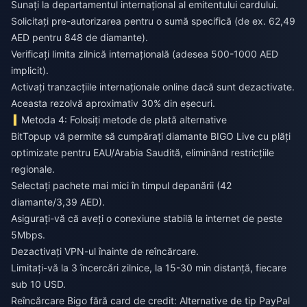
Sunați la departamentul internațional al emitentului cardului.
Solicitați pre-autorizarea pentru o sumă specifică (de ex. 62,49
AED pentru 848 de diamante).
Verificați limita zilnică internațională (adesea 500-1000 AED
implicit).
Activați tranzacțiile internaționale online dacă sunt dezactivate.
Aceasta rezolvă aproximativ 30% din eșecuri.
Metoda 4: Folosiți metode de plată alternative
BitTopup vă permite să cumpărați diamante BIGO Live
cu plăți
optimizate pentru EAU/Arabia Saudită, eliminând restricțiile
regionale.
Selectați pachete mai mici în timpul depanării (42
diamante/3,39 AED).
Asigurați-vă că aveți o conexiune stabilă la internet de peste
5Mbps.
Dezactivați VPN-ul înainte de reîncărcare.
Limitați-vă la 3 încercări zilnice, la 15-30 min distanță, fiecare
sub 10 USD.
Reîncărcare Bigo fără card de credit: Alternative de tip PayPal