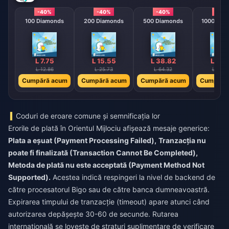
-40%
-40%
-40%
-40
100 Diamonds
200 Diamonds
500 Diamonds
1000 Dia
L 7.75
L 15.55
L 38.82
L 77.
L 12.86
L 25.73
L 64.32
L 128.
Cumpără acum
Cumpără acum
Cumpără acum
Cumpără
Coduri de eroare comune și semnificația lor
Erorile de plată în Orientul Mijlociu afișează mesaje generice:
Plata a eșuat (Payment Processing Failed),
Tranzacția nu
poate fi finalizată (Transaction Cannot Be Completed),
Metoda de plată nu este acceptată (Payment Method Not
Supported).
Acestea indică respingeri la nivel de backend de
către procesatorul Bigo sau de către banca dumneavoastră.
Expirarea timpului de tranzacție (timeout) apare atunci când
autorizarea depășește 30-60 de secunde. Rutarea
internațională se lovește de straturi suplimentare de verificare