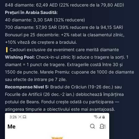
848 diamante: 62,49 AED (22% reducere de la 79,80 AED)
Prețuri în Arabia Saudită:
40 diamante: 3,30 SAR (32% reducere)
700 diamante: 57,90 SAR (39% reducere de la 94,15 SAR)
Bonusuri pe 25 decembrie: +2% rabat la clasamentul zilnic,
+10% viteză de creștere a bradului.
Cadouri exclusive de eveniment care merită diamante
Wishing Pool:
Check-in-ul zilnic îți aduce o tragere la sorți. 1
diamant = 1 punct de tragere. Extragerile costă între 30 și
1500 de puncte. Marele Premiu: cupoane de 1000 de diamante
sau efecte de intrare pe 7 zile.
Recompense Nivel 5:
Bradul de Crăciun (19-26 dec.) sau
Focurile de Artificii (26 dec.-2 ian.) deblochează împărțirea
potului de Beans. Fondul crește odată cu participarea —
atingerea timpurie a obiectivului este mai avantajoasă.