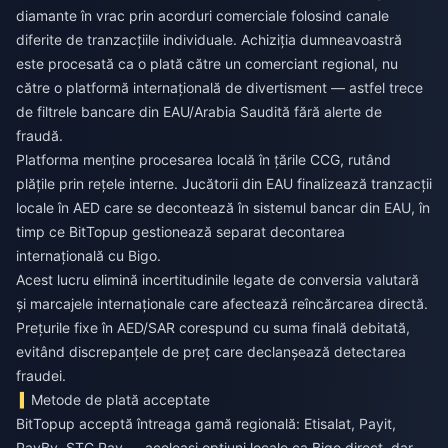
diamante în vrac prin acorduri comerciale folosind canale
diferite de tranzacțiile individuale. Achiziția dumneavoastră
este procesată ca o plată către un comerciant regional, nu
către o platformă internațională de divertisment — astfel trece
de filtrele bancare din EAU/Arabia Saudită fără alerte de
fraudă.
Platforma menține procesarea locală în țările CCG, rutând
plățile prin rețele interne. Jucătorii din EAU finalizează tranzacții
locale în AED care se decontează în sistemul bancar din EAU, în
timp ce BitTopup gestionează separat decontarea
internațională cu Bigo.
Acest lucru elimină incertitudinile legate de conversia valutară
și marcajele internaționale care afectează reîncărcarea directă.
Prețurile fixe în AED/SAR corespund cu suma finală debitată,
evitând discrepanțele de preț care declanșează detectarea
fraudei.
Metode de plată acceptate
BitTopup acceptă întreaga gamă regională: Etisalat, Payit,
PayBy, STC Pay — aceleași opțiuni locale ca Bigo direct, dar