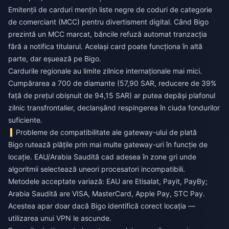
Emitenții de carduri mențin liste negre de coduri de categorie
de comerciant (MCC) pentru divertisment digital. Când Bigo
prezintă un MCC marcat, băncile refuză automat tranzacția
fără a notifica titularul. Același card poate funcționa în altă
parte, dar eșuează pe Bigo.
Cardurile regionale au limite zilnice internaționale mai mici.
Cumpărarea a 700 de diamante (57,90 SAR, reducere de 39%
față de prețul obișnuit de 94,15 SAR) ar putea depăși plafonul
zilnic transfrontalier, declanșând respingerea în ciuda fondurilor
suficiente.
Probleme de compatibilitate ale gateway-ului de plată
Bigo rutează plățile prin mai multe gateway-uri în funcție de
locație. EAU/Arabia Saudită cad adesea în zone gri unde
algoritmii selectează uneori procesatori incompatibili.
Metodele acceptate variază: EAU are Etisalat, Payit, PayBy;
Arabia Saudită are VISA, MasterCard, Apple Pay, STC Pay.
Acestea apar doar dacă Bigo identifică corect locația —
utilizarea unui VPN le ascunde.