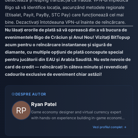
Bigo să vă identifice locația, ascunzând metodele regionale
(Etisalat, Payit, PayBy, STC Pay) care funcționează cel mai
bine. Dezactivați întotdeauna VPN-ul înainte de reîncărcare.
Nu lăsați erorile de plată să vă oprească din a vă bucura de
evenimentele Bigo de Crăciun și Anul Nou! Vizitați BitTopup
acum pentru o reîncărcare instantanee și sigură de
diamante, cu multiple opțiuni de plată concepute special
pentru jucătorii din EAU și Arabia Saudită. Nu este nevoie de
card de credit — reîncărcați în câteva minute și revendicați
cadourile exclusive de eveniment chiar astăzi!
DESPRE AUTOR
Ryan Patel
Game economy designer and virtual currency expert
with hands-on experience building in-game economies
for MMO and mobile titles.
Vezi profilul complet →