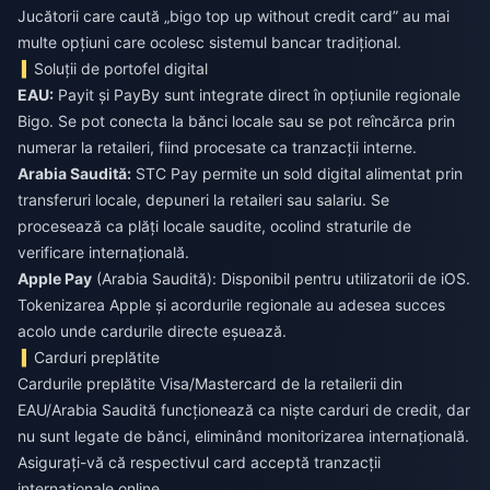
Jucătorii care caută „bigo top up without credit card” au mai
multe opțiuni care ocolesc sistemul bancar tradițional.
Soluții de portofel digital
EAU:
Payit și PayBy sunt integrate direct în opțiunile regionale
Bigo. Se pot conecta la bănci locale sau se pot reîncărca prin
numerar la retaileri, fiind procesate ca tranzacții interne.
Arabia Saudită:
STC Pay permite un sold digital alimentat prin
transferuri locale, depuneri la retaileri sau salariu. Se
procesează ca plăți locale saudite, ocolind straturile de
verificare internațională.
Apple Pay
(Arabia Saudită): Disponibil pentru utilizatorii de iOS.
Tokenizarea Apple și acordurile regionale au adesea succes
acolo unde cardurile directe eșuează.
Carduri preplătite
Cardurile preplătite Visa/Mastercard de la retailerii din
EAU/Arabia Saudită funcționează ca niște carduri de credit, dar
nu sunt legate de bănci, eliminând monitorizarea internațională.
Asigurați-vă că respectivul card acceptă tranzacții
internaționale online.