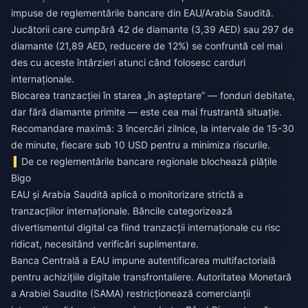
impuse de reglementările bancare din EAU/Arabia Saudită.
Jucătorii care cumpără 42 de diamante (3,39 AED) sau 297 de
diamante (21,89 AED, reducere de 12%) se confruntă cel mai
des cu aceste întârzieri atunci când folosesc carduri
internaționale.
Blocarea tranzacției în starea „în așteptare” — fonduri debitate,
dar fără diamante primite — este cea mai frustrantă situație.
Recomandare maximă: 3 încercări zilnice, la intervale de 15-30
de minute, fiecare sub 10 USD pentru a minimiza riscurile.
De ce reglementările bancare regionale blochează plățile
Bigo
EAU și Arabia Saudită aplică o monitorizare strictă a
tranzacțiilor internaționale. Băncile categorizează
divertismentul digital ca fiind tranzacții internaționale cu risc
ridicat, necesitând verificări suplimentare.
Banca Centrală a EAU impune autentificarea multifactorială
pentru achizițiile digitale transfrontaliere. Autoritatea Monetară
a Arabiei Saudite (SAMA) restricționează comercianții