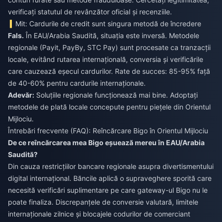
verificați statutul de revânzător oficial și recenziile.
Mit: Cardurile de credit sunt singura metodă de încredere
Fals.
În EAU/Arabia Saudită, situația este inversă. Metodele
regionale (Payit, PayBy, STC Pay) sunt procesate ca tranzacții
locale, evitând rutarea internațională, conversia și verificările
care cauzează eșecul cardurilor. Rate de succes: 85-95% față
de 40-60% pentru cardurile internaționale.
Adevăr:
Soluțiile regionale funcționează mai bine. Adoptați
metodele de plată locale concepute pentru piețele din Orientul
Mijlociu.
Întrebări frecvente (FAQ): Reîncărcare Bigo în Orientul Mijlociu
De ce reîncărcarea mea Bigo eșuează mereu în EAU/Arabia
Saudită?
Din cauza restricțiilor bancare regionale asupra divertismentului
digital internațional. Băncile aplică o supraveghere sporită care
necesită verificări suplimentare pe care gateway-ul Bigo nu le
poate finaliza. Discrepanțele de conversie valutară, limitele
internaționale zilnice și blocajele codurilor de comerciant