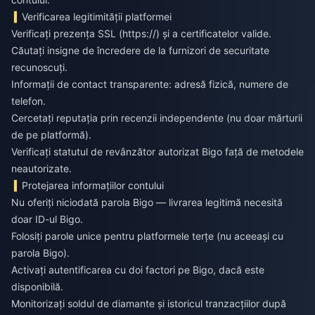
Verificarea legitimității platformei
Verificați prezența SSL (https://) și a certificatelor valide.
Căutați insigne de încredere de la furnizori de securitate
recunoscuți.
Informații de contact transparente: adresă fizică, numere de
telefon.
Cercetați reputația prin recenzii independente (nu doar mărturii
de pe platformă).
Verificați statutul de revânzător autorizat Bigo față de metodele
neautorizate.
Protejarea informațiilor contului
Nu oferiți niciodată parola Bigo — livrarea legitimă necesită
doar ID-ul Bigo.
Folosiți parole unice pentru platformele terțe (nu aceeași cu
parola Bigo).
Activați autentificarea cu doi factori pe Bigo, dacă este
disponibilă.
Monitorizați soldul de diamante și istoricul tranzacțiilor după