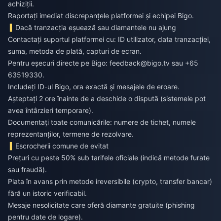
achiziții.
Raportați imediat discrepanțele platformei și echipei Bigo.
Dacă tranzacția eșuează sau diamantele nu ajung
Contactați suportul platformei cu: ID utilizator, data tranzacției,
suma, metoda de plată, capturi de ecran.
Pentru eșecuri directe pe Bigo:
feedback@bigo.tv
sau +65
63519330.
Includeți ID-ul Bigo, ora exactă și mesajele de eroare.
Așteptați 2 ore înainte de a deschide o dispută (sistemele pot
avea întârzieri temporare).
Documentați toate comunicările: numere de tichet, numele
reprezentanților, termene de rezolvare.
Escrocherii comune de evitat
Prețuri cu peste 50% sub tarifele oficiale (indică metode furate
sau fraudă).
Plata în avans prin metode ireversibile (crypto, transfer bancar)
fără un istoric verificabil.
Mesaje nesolicitate care oferă diamante gratuite (phishing
pentru date de logare).