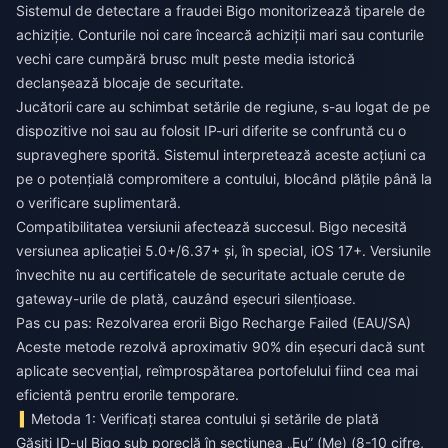
Sistemul de detectare a fraudei Bigo monitorizează tiparele de
achiziție. Conturile noi care încearcă achiziții mari sau conturile
vechi care cumpără brusc mult peste media istorică
declanșează blocaje de securitate.
Jucătorii care au schimbat setările de regiune, s-au logat de pe
dispozitive noi sau au folosit IP-uri diferite se confruntă cu o
supraveghere sporită. Sistemul interpretează aceste acțiuni ca
pe o potențială compromitere a contului, blocând plățile până la
o verificare suplimentară.
Compatibilitatea versiunii afectează succesul. Bigo necesită
versiunea aplicației 5.0+/6.37+ și, în special, iOS 17+. Versiunile
învechite nu au certificatele de securitate actuale cerute de
gateway-urile de plată, cauzând eșecuri silențioase.
Pas cu pas: Rezolvarea erorii Bigo Recharge Failed (EAU/SA)
Aceste metode rezolvă aproximativ 90% din eșecuri dacă sunt
aplicate secvențial, reîmprospătarea portofelului fiind cea mai
eficientă pentru erorile temporare.
Metoda 1: Verificați starea contului și setările de plată
Găsiți ID-ul Bigo sub poreclă în secțiunea „Eu” (Me) (8-10 cifre,