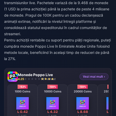
transmisiunilor live. Pachetele variază de la 9.468 de monede
(1 USD la prima achiziție) până la pachete de peste 4 milioane
de monede. Pragul de 100K pentru un cadou declanșează
animații extinse, notificări la nivelul întregii platforme și
consolidează statutul expeditorului în cadrul comunităților de
streameri.
Pentru achiziții rentabile cu suport pentru plăți regionale, puteți
cumpăra monede Poppo Live în Emiratele Arabe Unite
folosind
metode locale, beneficiind în același timp de reduceri de până
la 27%.
Monede Poppo Live
Vezi mai mult ›
4.25
981 vândut
-52%
-50%
-50%
-50
1000 Coins
10000 Coins
20000 Coins
25500 C
L 0.42
L 4.32
L 8.68
L 10.
L 0.87
L 8.68
L 17.36
L 21.9