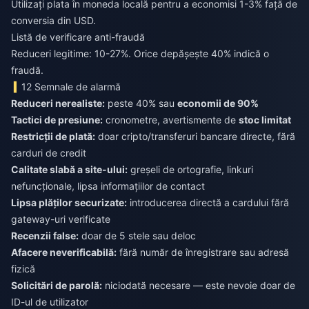
Utilizați plata în moneda locală pentru a economisi 1-3% față de
conversia din USD.
Listă de verificare anti-fraudă
Reduceri legitime: 10-27%. Orice depășește 40% indică o
fraudă.
12 Semnale de alarmă
Reduceri nerealiste:
peste 40% sau
economii de 90%
Tactici de presiune:
cronometre, avertismente de
stoc limitat
Restricții de plată:
doar cripto/transferuri bancare directe, fără
carduri de credit
Calitate slabă a site-ului:
greșeli de ortografie, linkuri
nefuncționale, lipsa informațiilor de contact
Lipsa plăților securizate:
introducerea directă a cardului fără
gateway-uri verificate
Recenzii false:
doar de 5 stele sau deloc
Afacere neverificabilă:
fără număr de înregistrare sau adresă
fizică
Solicitări de parolă:
niciodată necesare — este nevoie doar de
ID-ul de utilizator