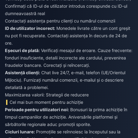
Confirmați că ID-ul de utilizator introdus corespunde cu ID-ul
dumneavoastră real
Contactați asistența pentru clienți cu numărul comenzii
ID de utilizator incorect:
Monedele livrate către un cont greșit
nu pot fi recuperate. Contactați asistența în decurs de 24 de
ore.
Eșecuri de plată:
Verificați mesajul de eroare. Cauze frecvente:
fonduri insuficiente, detalii incorecte ale cardului, prevenirea
fraudelor bancare. Corectați și reîncercați.
Asistență clienți:
Chat live 24/7, e-mail, telefon (UE/Orientul
Mijlociu). Furnizați numărul comenzii, e-mailul și o descriere
detaliată a problemei.
Maximizarea valorii: Strategii de reducere
Cel mai bun moment pentru achiziție
Perioade pentru utilizatori noi:
Bonusuri la prima achiziție în
timpul campaniilor de achiziție. Aniversările platformei și
sărbătorile regionale aduc promoții sporite.
Cicluri lunare:
Promoțiile se reînnoiesc la începutul sau la