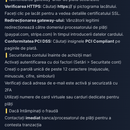
Verificarea HTTPS:
Căutați
https://
și pictograma lacătului.
Faceți clic pe lacăt pentru a vedea detaliile certificatului SSL.
Redirecționarea gateway-ului:
Vânzătorii legitimi
redirecționează către domeniul procesatorului de plăți
(paypal.com, stripe.com) în timpul introducerii datelor cardului.
Conformitatea PCI DSS:
Căutați insignele
PCI Compliant
pe
paginile de plată.
Securitatea contului înainte de achiziții mari
Activați autentificarea cu doi factori (Setări > Securitate cont)
Creați o parolă unică de peste 12 caractere (majuscule,
minuscule, cifre, simboluri)
Verificați dacă adresa de e-mail este activă și securizată cu
2FA
Utilizați numere de card virtuale sau carduri dedicate pentru
plăți
Dacă întâmpinați o fraudă
Contactați
imediat
banca/procesatorul de plăți pentru a
contesta tranzacția