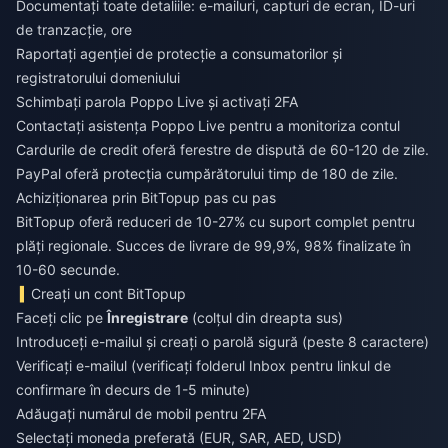
Documentați toate detaliile: e-mailuri, capturi de ecran, ID-uri
de tranzacție, ore
Raportați agenției de protecție a consumatorilor și
registratorului domeniului
Schimbați parola Poppo Live și activați 2FA
Contactați asistența Poppo Live pentru a monitoriza contul
Cardurile de credit oferă ferestre de dispută de 60-120 de zile.
PayPal oferă protecția cumpărătorului timp de 180 de zile.
Achiziționarea prin BitTopup pas cu pas
BitTopup oferă reduceri de 10-27% cu suport complet pentru
plăți regionale. Succes de livrare de 99,9%, 98% finalizate în
10-60 secunde.
Creați un cont BitTopup
Faceți clic pe
Înregistrare
(colțul din dreapta sus)
Introduceți e-mailul și creați o parolă sigură (peste 8 caractere)
Verificați e-mailul (verificați folderul Inbox pentru linkul de
confirmare în decurs de 1-5 minute)
Adăugați numărul de mobil pentru 2FA
Selectați moneda preferată (EUR, SAR, AED, USD)