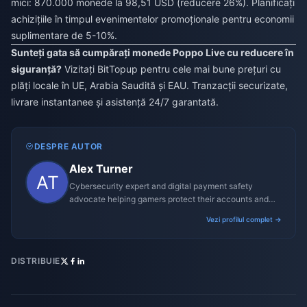
mici: 870.000 monede la 98,51 USD (reducere 26%). Planificați
achizițiile în timpul evenimentelor promoționale pentru economii
suplimentare de 5-10%.
Sunteți gata să cumpărați monede Poppo Live cu reducere în
siguranță?
Vizitați BitTopup pentru cele mai bune prețuri cu
plăți locale în UE, Arabia Saudită și EAU. Tranzacții securizate,
livrare instantanee și asistență 24/7 garantată.
DESPRE AUTOR
Alex Turner
Cybersecurity expert and digital payment safety
advocate helping gamers protect their accounts and
transactions.
Vezi profilul complet →
DISTRIBUIE