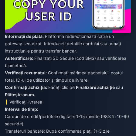
Informații de plată:
Platforma redirecționează către un
gateway securizat. Introduceți detaliile cardului sau urmați
instrucțiunile pentru transfer bancar.
Autentificare:
Finalizați 3D Secure (cod SMS) sau verificarea
biometrică.
Verificați rezumatul:
Confirmați mărimea pachetului, costul
total, ID-ul de utilizator și timpul de livrare.
Confirmați achiziția:
Faceți clic pe
Finalizare achiziție
sau
Plătește acum.
Verificați livrarea
Interval de timp:
Carduri de credit/portofele digitale: 1-15 minute (98% în 10-60
secunde)
Transferuri bancare: După confirmarea plății (1-3 zile