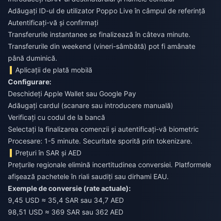
Adăugați ID-ul de utilizator Poppo Live în câmpul de referință
Autentificați-vă și confirmați
Transferurile instantanee se finalizează în câteva minute.
Transferurile din weekend (vineri-sâmbătă) pot fi amânate
până duminică.
Aplicații de plată mobilă
Configurare:
Deschideți Apple Wallet sau Google Pay
Adăugați cardul (scanare sau introducere manuală)
Verificați cu codul de la bancă
Selectați la finalizarea comenzii și autentificați-vă biometric
Procesare: 1-5 minute. Securitate sporită prin tokenizare.
Prețuri în SAR și AED
Prețurile regionale elimină incertitudinea conversiei. Platformele
afișează pachetele în riali saudiți sau dirhami EAU.
Exemple de conversie (rate actuale):
9,45 USD ≈ 35,4 SAR sau 34,7 AED
98,51 USD ≈ 369 SAR sau 362 AED