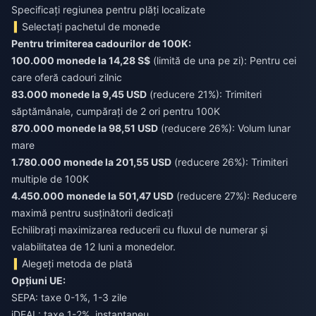
Specificați regiunea pentru plăți localizate
Selectați pachetul de monede
Pentru trimiterea cadourilor de 100K:
100.000 monede la 14,28 S$
(limită de una pe zi): Pentru cei
care oferă cadouri zilnic
83.000 monede la 9,45 USD
(reducere 21%): Trimiteri
săptămânale, cumpărați de 2 ori pentru 100K
870.000 monede la 98,51 USD
(reducere 26%): Volum lunar
mare
1.780.000 monede la 201,55 USD
(reducere 26%): Trimiteri
multiple de 100K
4.450.000 monede la 501,47 USD
(reducere 27%): Reducere
maximă pentru susținătorii dedicați
Echilibrați maximizarea reducerii cu fluxul de numerar și
valabilitatea de 12 luni a monedelor.
Alegeți metoda de plată
Opțiuni UE:
SEPA: taxe 0-1%, 1-3 zile
iDEAL: taxe 1-2%, instantaneu