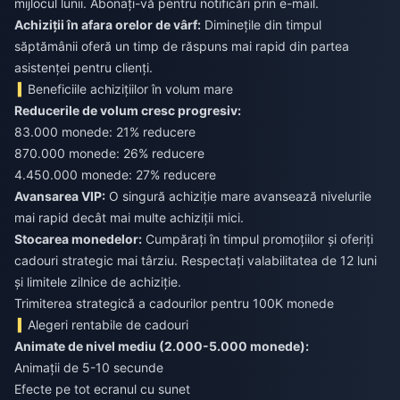
mijlocul lunii. Abonați-vă pentru notificări prin e-mail.
Achiziții în afara orelor de vârf:
Diminețile din timpul
săptămânii oferă un timp de răspuns mai rapid din partea
asistenței pentru clienți.
Beneficiile achizițiilor în volum mare
Reducerile de volum cresc progresiv:
83.000 monede: 21% reducere
870.000 monede: 26% reducere
4.450.000 monede: 27% reducere
Avansarea VIP:
O singură achiziție mare avansează nivelurile
mai rapid decât mai multe achiziții mici.
Stocarea monedelor:
Cumpărați în timpul promoțiilor și oferiți
cadouri strategic mai târziu. Respectați valabilitatea de 12 luni
și limitele zilnice de achiziție.
Trimiterea strategică a cadourilor pentru 100K monede
Alegeri rentabile de cadouri
Animate de nivel mediu (2.000-5.000 monede):
Animații de 5-10 secunde
Efecte pe tot ecranul cu sunet