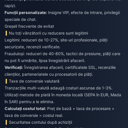
rapizi.
Funcții personalizate:
Insigne VIP, efecte de intrare, privilegii
speciale de chat.
Greșeli frecvente de evitat
Nu toți vânzătorii cu reducere sunt legitimi
Legitimi: reduceri de 10-27%, site-uri profesionale, plăți
securizate, recenzii verificate.
Frauduloși: reduceri de 40-80%, tactici de presiune, plăți care
nu pot fi urmărite, lipsa înregistrării afacerii.
Verificați:
Înregistrarea afacerii, certificatele SSL, recenziile
clienților, parteneriatele cu procesatorii de plăți.
Taxe de conversie valutară
Tranzacțiile multi-valută adaugă costuri ascunse de 1-3%.
Utilizați metode de plată în moneda locală (SEPA în EUR, Mada
în SAR) pentru a le elimina.
Calculați costul total:
Preț de bază + taxa de procesare +
taxa de conversie = costul real.
Securitatea contului după achiziții