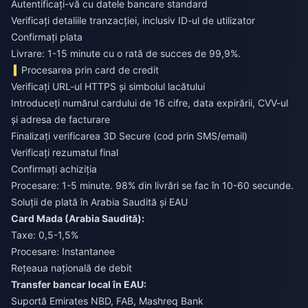
Autentificați-vă cu datele bancare standard
Verificați detaliile tranzacției, inclusiv ID-ul de utilizator
Confirmați plata
Livrare: 1-15 minute cu o rată de succes de 99,9%.
Procesarea prin card de credit
Verificați URL-ul HTTPS și simbolul lacătului
Introduceți numărul cardului de 16 cifre, data expirării, CVV-ul
și adresa de facturare
Finalizați verificarea 3D Secure (cod prin SMS/email)
Verificați rezumatul final
Confirmați achiziția
Procesare: 1-5 minute. 98% din livrări se fac în 10-60 secunde.
Soluții de plată în Arabia Saudită și EAU
Card Mada (Arabia Saudită):
Taxe: 0,5-1,5%
Procesare: Instantanee
Rețeaua națională de debit
Transfer bancar local în EAU:
Suportă Emirates NBD, FAB, Mashreq Bank