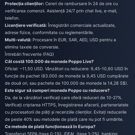
Protecția clienților:
Cereri de rambursare în 24 de ore cu
verificarea comenzii. Asistență 24/7 prin chat live, e-mail,
telefon.
Licențiere verificată:
Înregistrări comerciale actualizate,
adrese fizice, conformitate cu reglementările.
Multi-valută:
Procesare în EUR, SAR, AED, USD pentru a
elimina taxele de conversie.
Întrebări frecvente (FAQ)
Cât costă 100.000 de monede Poppo Live?
Oficial: ~11,50 USD. Vânzători cu reducere: 9,45-10,60 USD în
funcție de pachet (83.000 de monede la 9,45 USD cumpărate
de două ori, sau pachete de 100.000 de monede la 14,28 S$).
Este sigur să cumperi monede Poppo cu reducere?
Da, de la vânzători verificați care oferă reduceri de 10-27%.
Verificați criptarea HTTPS, înregistrarea afacerii, parteneriatele
cu procesatorii de plăți și recenziile clienților. Evitați reducerile
de peste 40% sau metodele de plată care nu pot fi urmărite.
Ce metode de plată funcționează în Europa?
Transferuri SEPA (taxe 0-1%), iDEAL (taxe 1-2%), banking