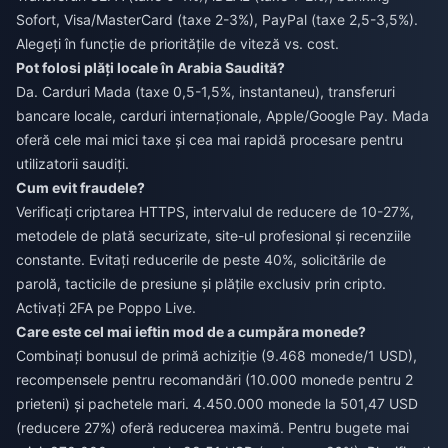
Sofort, Visa/MasterCard (taxe 2-3%), PayPal (taxe 2,5-3,5%).
Alegeți în funcție de prioritățile de viteză vs. cost.
Pot folosi plăți locale în Arabia Saudită?
Da. Carduri Mada (taxe 0,5-1,5%, instantaneu), transferuri
bancare locale, carduri internaționale, Apple/Google Pay. Mada
oferă cele mai mici taxe și cea mai rapidă procesare pentru
utilizatorii saudiți.
Cum evit fraudele?
Verificați criptarea HTTPS, intervalul de reducere de 10-27%,
metodele de plată securizate, site-ul profesional și recenziile
constante. Evitați reducerile de peste 40%, solicitările de
parolă, tacticile de presiune și plățile exclusiv prin cripto.
Activați 2FA pe Poppo Live.
Care este cel mai ieftin mod de a cumpăra monede?
Combinați bonusul de primă achiziție (9.468 monede/1 USD),
recompensele pentru recomandări (10.000 monede pentru 2
prieteni) și pachetele mari. 4.450.000 monede la 501,47 USD
(reducere 27%) oferă reducerea maximă. Pentru bugete mai