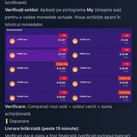
lucrătoare)
Verificați soldul:
Apăsați pe pictograma
My
(dreapta sus)
pentru a vedea monedele actuale. Noua achiziție apare în
istoricul monedelor.
Verificare:
Comparați noul sold = soldul vechi + suma
achiziționată.
Depanare
Livrare întârziată (peste 15 minute):
Verificați dacă plata a fost finalizată (verificați extrasul bancar)