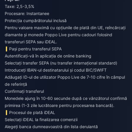
Taxe: 2,5-3,5%
Procesare: Instantanee
Protecția cumpărătorului inclusă
Pentru valoare maximă cu opțiunile de plată din UE,
reîncărcați
diamante și monede Poppo Live pentru cadouri
folosind
transferuri SEPA sau iDEAL.
Pași pentru transferul SEPA
Autentificați-vă în aplicația de online banking
Selectați transfer SEPA (nu transfer internațional standard)
Introduceți IBAN-ul destinatarului și codul BIC/SWIFT
Adăugați ID-ul de utilizator Poppo Live de 7-10 cifre în câmpul
de referință
Confirmați transferul
Monedele ajung în 10-60 secunde după ce vânzătorul confirmă
primirea (1-3 zile lucrătoare pentru procesarea bancară).
Procesul de plată iDEAL
Selectați iDEAL la finalizarea comenzii
Alegeți banca dumneavoastră din lista derulantă