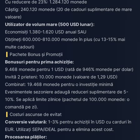
Cu reducere de 23%: 1.284.120 monede
Câștig: 240.120 monede (20 de cadouri suplimentare de mare
valoare)
Utilizator de volum mare (500 USD lunar):
Economisiți 1.380-1.620 USD anual SAU
Obțineți 600.000-810.000 monede în plus (cu 13-15% mai
multe cadouri)
Pachete Bonus și Promoții
Bonusuri pentru prima achiziție:
9.468 monede pentru 1 USD (rată de 946% monede per dolar)
Invită 2 prieteni: 10.000 monede (valoare de 1,29 USD)
Combinat: 19.468 monede pentru o investiție minimă
Evenimentele sezoniere adaugă reduceri suplimentare de 5-
10%. Se aplică limite zilnice (pachetul de 100.000 monede: o
comandă pe zi).
Costuri ascunse de evitat
Conversie valutară:
1-3% pentru achiziții în USD cu carduri în
EUR. Utilizați SEPA/iDEAL pentru a elimina acest cost.
Procesarea plăților: