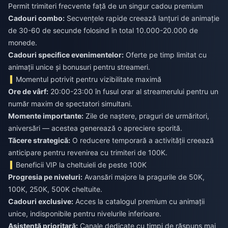
Permit trimiteri frecvente față de un singur cadou premium
Cadouri combo:
Secvențele rapide creează lanțuri de animație
de 30-60 de secunde folosind în total 10.000-20.000 de
monede.
Cadouri specifice evenimentelor:
Oferte pe timp limitat cu
animații unice și bonusuri pentru streameri.
Momentul potrivit pentru vizibilitate maximă
Ore de vârf:
20:00-23:00 în fusul orar al streamerului pentru un
număr maxim de spectatori simultani.
Momente importante:
Zile de naștere, praguri de urmăritori,
aniversări — acestea generează o apreciere sporită.
Tăcere strategică:
O reducere temporară a activității creează
anticipare pentru revenirea cu trimiteri de 100K.
Beneficii VIP la cheltuieli de peste 100K
Progresia pe niveluri:
Avansări majore la pragurile de 50K,
100K, 250K, 500K cheltuite.
Cadouri exclusive:
Acces la catalogul premium cu animații
unice, indisponibile pentru nivelurile inferioare.
Asistență prioritară:
Canale dedicate cu timpi de răspuns mai