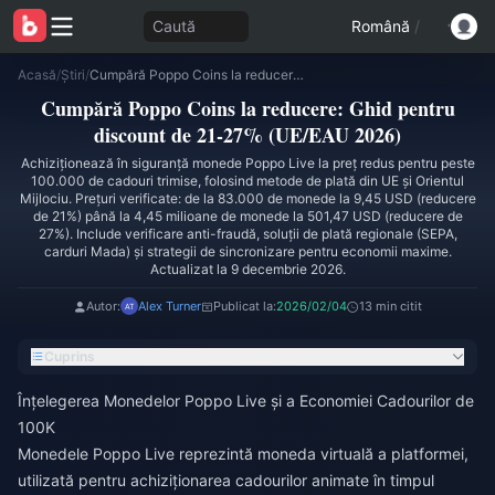
Caută
Română
/
Acasă
/
Știri
/
Cumpără Poppo Coins la reducere: Ghid pentru discount de 21-27% (UE/EAU 2026)
Cumpără Poppo Coins la reducere: Ghid pentru
discount de 21-27% (UE/EAU 2026)
Achiziționează în siguranță monede Poppo Live la preț redus pentru peste
100.000 de cadouri trimise, folosind metode de plată din UE și Orientul
Mijlociu. Prețuri verificate: de la 83.000 de monede la 9,45 USD (reducere
de 21%) până la 4,45 milioane de monede la 501,47 USD (reducere de
27%). Include verificare anti-fraudă, soluții de plată regionale (SEPA,
carduri Mada) și strategii de sincronizare pentru economii maxime.
Actualizat la 9 decembrie 2026.
Autor:
Alex Turner
Publicat la:
2026/02/04
13 min citit
Cuprins
Înțelegerea Monedelor Poppo Live și a Economiei Cadourilor de
100K
Monedele Poppo Live reprezintă moneda virtuală a platformei,
utilizată pentru achiziționarea cadourilor animate în timpul