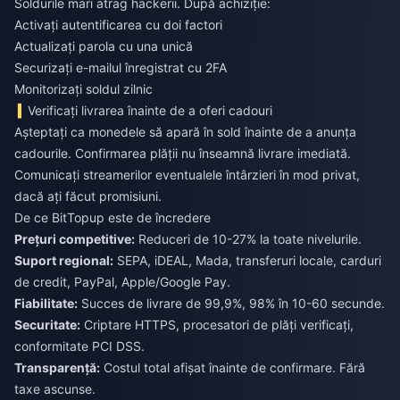
Soldurile mari atrag hackerii. După achiziție:
Activați autentificarea cu doi factori
Actualizați parola cu una unică
Securizați e-mailul înregistrat cu 2FA
Monitorizați soldul zilnic
Verificați livrarea înainte de a oferi cadouri
Așteptați ca monedele să apară în sold înainte de a anunța
cadourile. Confirmarea plății nu înseamnă livrare imediată.
Comunicați streamerilor eventualele întârzieri în mod privat,
dacă ați făcut promisiuni.
De ce BitTopup este de încredere
Prețuri competitive:
Reduceri de 10-27% la toate nivelurile.
Suport regional:
SEPA, iDEAL, Mada, transferuri locale, carduri
de credit, PayPal, Apple/Google Pay.
Fiabilitate:
Succes de livrare de 99,9%, 98% în 10-60 secunde.
Securitate:
Criptare HTTPS, procesatori de plăți verificați,
conformitate PCI DSS.
Transparență:
Costul total afișat înainte de confirmare. Fără
taxe ascunse.