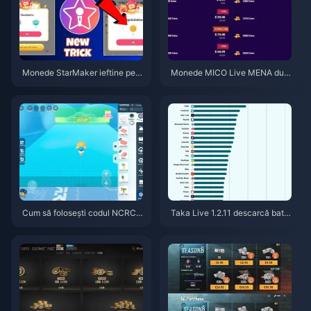
Monede StarMaker ieftine pent
Monede MICO Live MENA dup
ru audițiile SupernovaX 2026
ă v5.2: Cele mai ieftine oferte 2
(Reducere de 12-23%)
026
Cum să folosești codul NCRCK
Taka Live 1.2.11 descarcă bater
YT8EF pentru monede Eggy gr
ia rapid după actualizarea din i
atuite (aug. 2026)
ulie 2026? Cauze și soluții