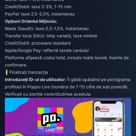
Credit/Debit: taxe 2-3%, 1-15 min
PayPal: taxe 2,5-3,5%, instantaneu
Opțiuni Orientul Mijlociu:
Mada (Saudit): taxe 0,5-1,5%, instantaneu
Transfer local (EAU): timp variabil, taxe minime
Credit/Debit: procesare standard
Apple/Google Pay: reflectă taxele cardului
Platforma afișează costul total, inclusiv toate taxele, înainte de
confirmare.
Finalizați tranzacția
Introduceți ID-ul de utilizator:
Îl găsiți apăsând pe pictograma
profilului în Poppo Live (numărul de 7-10 cifre de sub poreclă).
Verificați cu atenție corectitudinea acestuia.