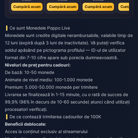
Cumpără acum
Cumpără acum
Cumpără acum
Cumpără
Ce sunt Monedele Poppo Live
Monedele sunt credite digitale nerambursabile, valabile timp de
12 luni (expiră după 3 luni de inactivitate). Vă puteți verifica
soldul apăsând pe pictograma profilului — ID-ul de utilizator
format din 7-10 cifre apare sub porecla dumneavoastră.
Niveluri de preț pentru cadouri:
De bază: 10-50 monede
Animate de nivel mediu: 100-1.000 monede
Premium: 5.000-50.000 monede per trimitere
Livrarea se finalizează în 1-15 minute, cu o rată de succes de
99,9% (98% în decurs de 10-60 secunde) atunci când utilizați
procesatori verificați.
De ce contează trimiterea cadourilor de 100K
Beneficii deblocate:
Acces la conținut exclusiv al streamerului