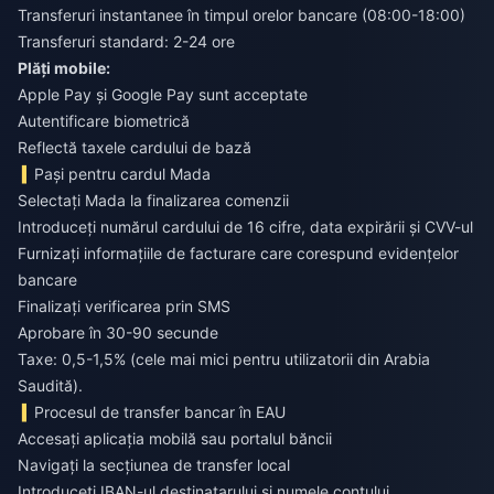
Transferuri instantanee în timpul orelor bancare (08:00-18:00)
Transferuri standard: 2-24 ore
Plăți mobile:
Apple Pay și Google Pay sunt acceptate
Autentificare biometrică
Reflectă taxele cardului de bază
Pași pentru cardul Mada
Selectați Mada la finalizarea comenzii
Introduceți numărul cardului de 16 cifre, data expirării și CVV-ul
Furnizați informațiile de facturare care corespund evidențelor
bancare
Finalizați verificarea prin SMS
Aprobare în 30-90 secunde
Taxe: 0,5-1,5% (cele mai mici pentru utilizatorii din Arabia
Saudită).
Procesul de transfer bancar în EAU
Accesați aplicația mobilă sau portalul băncii
Navigați la secțiunea de transfer local
Introduceți IBAN-ul destinatarului și numele contului