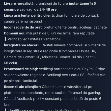
Livrare nerealistă:
promisiuni de livrare
instantanee în 5
secunde
sau vagi de
24-48 ore
Lipsa asistenței pentru clienți:
doar formulare de contact,
canale care nu răspund
Inconsecvențe de preț:
prețuri diferite pentru aceleași pachete
Domenii noi:
mai puțin de 6 luni vechime, fără reputație
Verificați legitimitatea vânzătorului
Înregistrarea afacerii:
Căutați numele companiei și numărul de
înregistrare în registrele regionale (Companies House UK,
Camera de Comerț UE, Ministerul Comerțului din Orientul
Mijlociu).
Procesatori de plăți:
Verificați parteneriatele cu PayPal, Stripe
sau echivalente regionale. Verificați certificatul SSL făcând clic
pe simbolul lacătului.
Recenzii ale clienților:
Căutați numele vânzătorului pe
platforme independente, rețele sociale, forumuri de gaming.
Căutați feedback pozitiv constant pe o perioadă de peste 6
luni.
Identificarea gateway-urilor de plată securizate