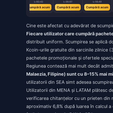
L 184.77
L 92.42
L 36.97
L 18.49
umpără acum
Cumpără acum
Cumpără acum
Cumpără acum
Cine este afectat cu adevărat de scumpi
Fiecare utilizator care cumpără pachete
distribuit uniform. Scumpirea se aplică do
Kcoin-urile gratuite din sarcinile zilnice 
pachetele promoționale și ofertele speci
Regiunea contează mai mult decât admit 
Malaezia, Filipine) sunt cu 8–15% mai m
utilizatorii din SEA simt adesea scumpirea
Utilizatorii din MENA și LATAM plătesc de
verificarea chitanțelor cu un prieten din
aproximativ 6,8% după luarea în calcul a 