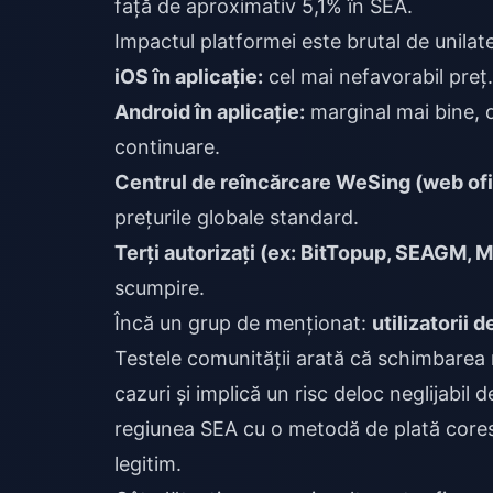
față de aproximativ 5,1% în SEA.
Impactul platformei este brutal de unilate
iOS în aplicație:
cel mai nefavorabil preț
Android în aplicație:
marginal mai bine, 
continuare.
Centrul de reîncărcare WeSing (web ofic
prețurile globale standard.
Terți autorizați (ex: BitTopup, SEAGM, M
scumpire.
Încă un grup de menționat:
utilizatorii
Testele comunității arată că schimbarea 
cazuri și implică un risc deloc neglijabil 
regiunea SEA cu o metodă de plată cores
legitim.