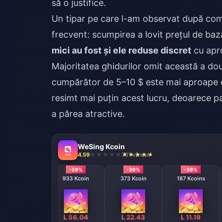
să o justifice.
Un tipar pe care l-am observat după comp
frecvent: scumpirea a lovit prețul de baz
mici au fost și ele reduse discret
cu apro
Majoritatea ghidurilor omit această a do
cumpărător de 5–10 $ este mai aproape 
resimt mai puțin acest lucru, deoarece 
a părea atractive.
WeSing Kcoin
4.59
701 vândut
-39%
-39%
-39%
-39%
1866 Kcoin
933 Kcoin
373 Kcoin
187 Kcoins
L 112.04
L 56.04
L 22.43
L 11.19