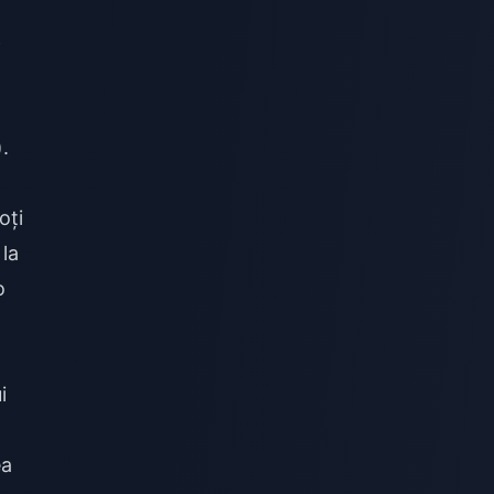
e
.
oți
la
o
i
ea