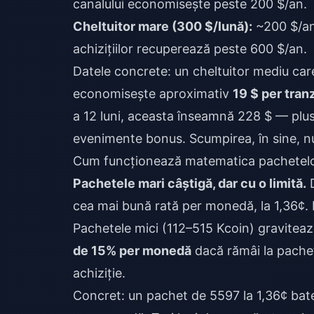
canalului economisește peste 200 $/an.
Cheltuitor mare (300 $/lună):
~200 $/an
achizițiilor recuperează peste 600 $/an.
Datele concrete: un cheltuitor mediu ca
economisește aproximativ
19 $ per tran
a 12 luni, aceasta înseamnă 228 $ — plus
evenimente bonus. Scumpirea, în sine, n
Cum funcționează matematica pachetelor
Pachetele mari câștigă, dar cu o limită.
D
cea mai bună rată per monedă, la 1,36¢. 
Pachetele mici (112–515 Kcoin) gravitează
de 15% per monedă
dacă rămâi la pachet
achiziție.
Concret: un pachet de 5597 la 1,36¢ bat