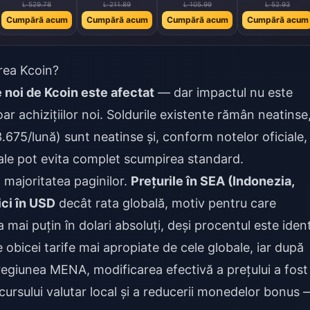
L 529.78
L 211.89
L 105.99
L 52.93
Cumpără acum
Cumpără acum
Cumpără acum
Cumpără acum
rea Kcoin?
 noi de Kcoin este afectat
— dar impactul nu este
ar achizițiilor noi. Soldurile existente rămân neatinse
(3.675/lună) sunt neatinse și, conform notelor oficiale,
ale pot evita complet scumpirea standard.
majoritatea paginilor.
Prețurile în SEA (Indonezia,
ici în USD
decât rata globală, motiv pentru care
 mai puțin în dolari absoluți, deși procentul este ident
 obicei tarife mai apropiate de cele globale, iar după
 regiunea MENA, modificarea efectivă a prețului a fost
cursului valutar local și a reducerii monedelor bonus 