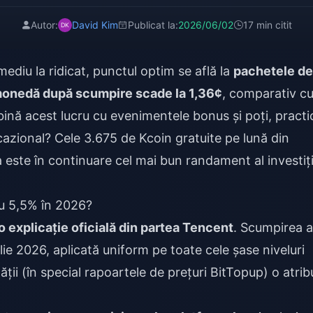
Autor:
David Kim
Publicat la:
2026/06/02
17 min citit
mediu la ridicat, punctul optim se află la
pachetele de
monedă după scumpire scade la 1,36¢
, comparativ c
ină acest lucru cu evenimentele bonus și poți, practi
cazional? Cele 3.675 de Kcoin gratuite pe lună din
 este în continuare cel mai bun randament al investiți
cu 5,5% în 2026?
io explicație oficială din partea Tencent
. Scumpirea a
ilie 2026, aplicată uniform pe toate cele șase niveluri
ții (în special rapoartele de prețuri BitTopup) o atrib