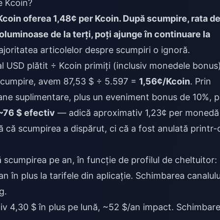
e Kcoin?
coin oferea 1,48¢ per Kcoin. După scumpire, rata d
oluminoase de la terți, poți ajunge în continuare la
oritatea articolelor despre scumpiri o ignoră.
l USD plătit ÷ Kcoin primiți (inclusiv monedele bonus)
 scumpire, avem 87,53 $ ÷ 5.597 =
1,56¢/Kcoin
. Prin
ane suplimentare, plus un eveniment bonus de 10%, p
~76 $ efectiv
— adică aproximativ 1,23¢ per monedă 
ă scumpirea a dispărut, ci că a fost anulată printr-
 scumpirea pe an, în funcție de profilul de cheltuitor:
n în plus la tarifele din aplicație. Schimbarea canalulu
g.
v 4,30 $ în plus pe lună, ~52 $/an impact. Schimbar