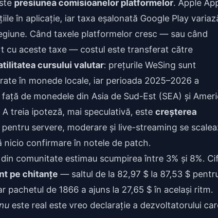
este
presiunea comisioanelor platformelor
. Apple Ap
iile în aplicație, iar taxa eșalonată Google Play variaz
 regiune. Când taxele platformelor cresc — sau când
t cu aceste taxe — costul este transferat către
atilitatea cursului valutar
: prețurile WeSing sunt
turate în monede locale, iar perioada 2025–2026 a
i față de monedele din Asia de Sud-Est (SEA) și Amer
 A treia ipoteză, mai speculativă, este
creșterea
 pentru servere, moderare și live-streaming se scale
ă nicio confirmare în notele de patch.
le din comunitate estimau scumpirea între 3% și 8%. Ci
nt pe chitanțe
— saltul de la 82,97 $ la 87,53 $ pentr
 pachetul de 1866 a ajuns la 27,65 $ în același ritm.
nu
este real este vreo declarație a dezvoltatorului car