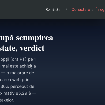
Conectare
/
Înreg
Română
/
după scumpirea
tate, verdict
opții (ora PT) pe 1
 mai este achiziția
 $ — o majorare de
ărcarea web prin
e 30% perceput de
oximativ 85,29 $ —
taxelor.