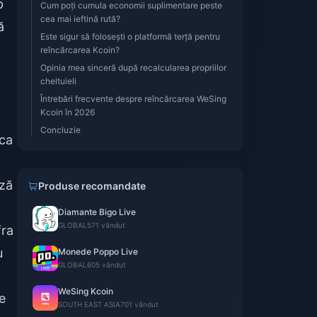
p
Cum poți cumula economii suplimentare peste
cea mai ieftină rută?
ă
Este sigur să folosești o platformă terță pentru
reîncărcarea Kcoin?
Opinia mea sinceră după recalcularea propriilor
cheltuieli
Întrebări frecvente despre reîncărcarea WeSing
Kcoin în 2026
Concluzie
ica
ază
Produse recomandate
Diamante Bigo Live
GLOBAL
571 vândut
fra
u
Monede Poppo Live
GLOBAL
605 vândut
WeSing Kcoin
e
SOUTH EAST ASIA
701 vândut