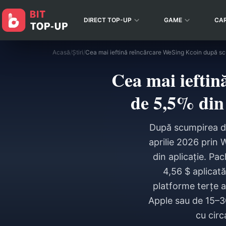
DIRECT TOP-UP
GAME
CA
Acasă
/
Știri
/
Cea mai iefti
de 5,5% din 
După scumpirea de 
aprilie 2026 prin 
din aplicație. Pa
4,56 $ aplicată
platforme terțe 
Apple sau de 15–3
cu circ