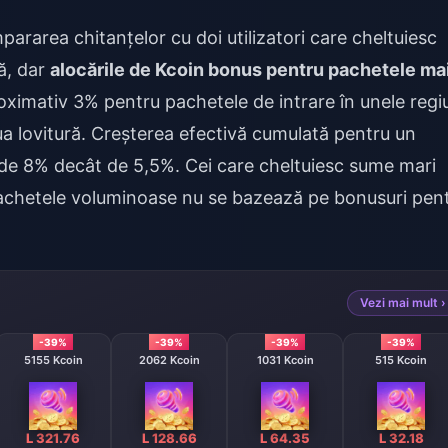
ararea chitanțelor cu doi utilizatori care cheltuiesc
ă, dar
alocările de Kcoin bonus pentru pachetele ma
ximativ 3% pentru pachetele de intrare în unele regiu
ua lovitură. Creșterea efectivă cumulată pentru un
de 8% decât de 5,5%. Cei care cheltuiesc sume mari
pachetele voluminoase nu se bazează pe bonusuri pen
Vezi mai mult ›
-39%
-39%
-39%
-39%
5155 Kcoin
2062 Kcoin
1031 Kcoin
515 Kcoin
L 321.76
L 128.66
L 64.35
L 32.18