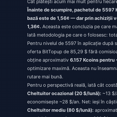
Cât plătești acum mai mult pentru fiecar
Înainte de scumpire, pachetul de 5597 K
bază este de 1,56¢ — dar prin achiziții v
1,36¢.
Aceasta este concluzia pe care maj
Iată metodologia pe care o folosesc: tota
Pentru nivelul de 5597 în aplicație după
oferta BitTopup de 85,29 $ fără comisio
obține aproximativ
6.157 Kcoins pentru 
optimizare maximă. Aceasta nu înseamnă c
rutare mai bună.
Pentru o perspectivă reală, iată cât costă
Cheltuitor ocazional (20 $/lună):
~13 $/a
economisește ~28 $/an. Net: ieși în câști
Cheltuitor mediu (80 $/lună):
aproximati