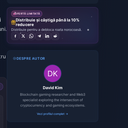
OFERTĂ LIMITATĂ
i
Distribuie și câștigă până la 10%
reducere
ni.
Distribuie pentru a debloca roata norocoasă.
tru
DESPRE AUTOR
David Kim
Blockchain gaming researcher and Web3
specialist exploring the intersection of
cryptocurrency and gaming ecosystems.
Vezi profilul complet →