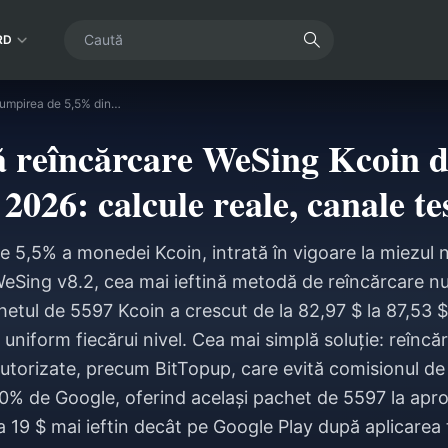
RD
Cea mai ieftină reîncărcare WeSing Kcoin după scumpirea de 5,5% din 2026: calcule reale, canale testate, verdict
nă reîncărcare WeSing Kcoin 
2026: calcule reale, canale tes
5,5% a monedei Kcoin, intrată în vigoare la miezul n
WeSing v8.2, cea mai ieftină metodă de reîncărcare nu
chetul de 5597 Kcoin a crescut de la 82,97 $ la 87,53
 uniform fiecărui nivel. Cea mai simplă soluție: reînc
autorizate, precum BitTopup, care evită comisionul d
0% de Google, oferind același pachet de 5597 la apr
a 19 $ mai ieftin decât pe Google Play după aplicarea 