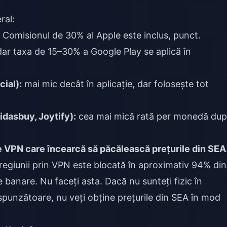
ral:
. Comisionul de 30% al Apple este inclus, punct.
dar taxa de 15–30% a Google Play se aplică în
ial):
mai mic decât în aplicație, dar folosește tot
idasbuy, Joytify):
cea mai mică rată per monedă du
 de VPN care încearcă să păcălească prețurile din SEA
regiunii prin VPN este blocată în aproximativ 94% din
de banare. Nu faceți asta. Dacă nu sunteți fizic în
punzătoare, nu veți obține prețurile din SEA în mod