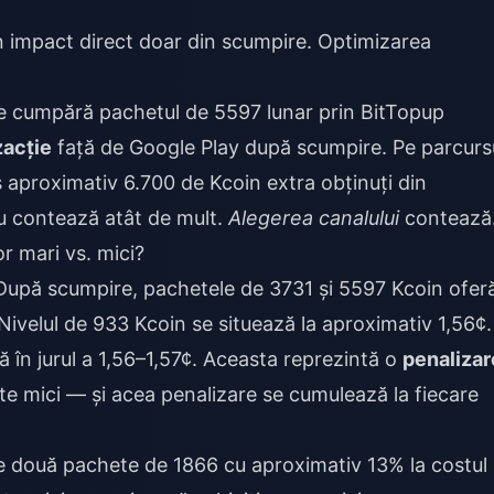
 impact direct doar din scumpire. Optimizarea
re cumpără pachetul de 5597 lunar prin BitTopup
zacție
față de Google Play după scumpire. Pe parcurs
 aproximativ 6.700 de Kcoin extra obținuți din
u contează atât de mult.
Alegerea canalului
contează
 mari vs. mici?
upă scumpire, pachetele de 3731 și 5597 Kcoin ofer
Nivelul de 933 Kcoin se situează la aproximativ 1,56¢.
 în jurul a 1,56–1,57¢. Aceasta reprezintă o
penalizar
e mici — și acea penalizare se cumulează la fiecare
e două pachete de 1866 cu aproximativ 13% la costul