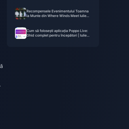
2026): Costuri, cele mai bune pachete
și reîncărcare sigură
Recompensele Evenimentului Toamna
la Munte din Where Winds Meet Iulie
2026: Listă Completă, Monedă și
Prioritate
Cum să folosești aplicația Poppo Live:
Ghid complet pentru începători | Iulie
2026
pă
.