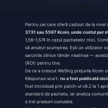
Pentru cei care oferă cadouri de la nivel 
3731 sau 5597 Kcoin, unde costul per 
1,56–1,57¢ în cazul pachetelor mici. Comb
să
anulezi
scumpirea. Ești un utilizator o
sarcinile zilnice rămân neatinse — acesta
(ROI) pentru tine.
De ce a crescut WeSing prețurile Kcoin 
Răspunsul scurt:
nu a fost publicată nic
fost introdusă prin patch-ul v8.2 la 1 apr
standard de pachete, iar analiza comunită
a trei presiuni cumulate.