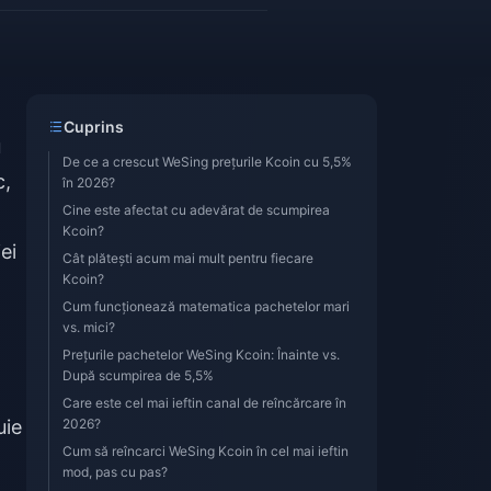
Cuprins
u
De ce a crescut WeSing prețurile Kcoin cu 5,5%
c,
în 2026?
Cine este afectat cu adevărat de scumpirea
Kcoin?
ei
Cât plătești acum mai mult pentru fiecare
Kcoin?
Cum funcționează matematica pachetelor mari
vs. mici?
Prețurile pachetelor WeSing Kcoin: Înainte vs.
După scumpirea de 5,5%
Care este cel mai ieftin canal de reîncărcare în
uie
2026?
Cum să reîncarci WeSing Kcoin în cel mai ieftin
mod, pas cu pas?