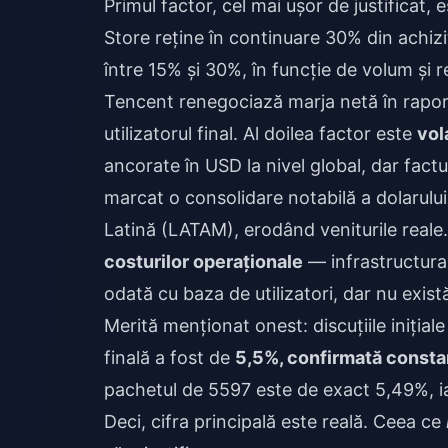
Primul factor, cel mai ușor de justificat, 
Store reține în continuare 30% din achiziț
între 15% și 30%, în funcție de volum și
Tencent renegociază marja netă în rapor
utilizatorul final. Al doilea factor este
vol
ancorate în USD la nivel global, dar fac
marcat o consolidare notabilă a dolarulu
Latină (LATAM), erodând veniturile reale.
costurilor operaționale
— infrastructura
odată cu baza de utilizatori, dar nu exist
Merită menționat onest: discuțiile iniția
finală a fost de
5,5%, confirmată consta
pachetul de 5597 este de exact 5,49%, iar
Deci, cifra principală este reală. Ceea ce