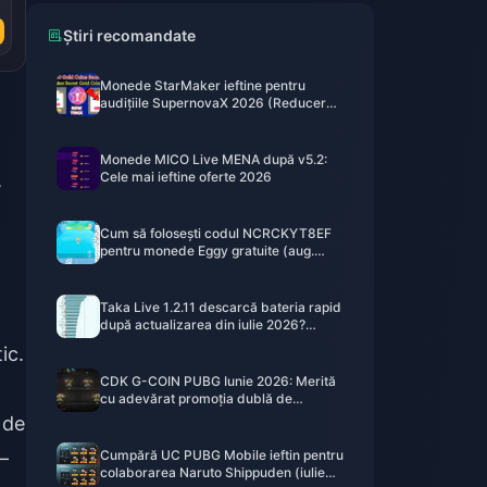
Știri recomandate
Monede StarMaker ieftine pentru
audițiile SupernovaX 2026 (Reducere
de 12-23%)
Monede MICO Live MENA după v5.2:
,
Cele mai ieftine oferte 2026
Cum să folosești codul NCRCKYT8EF
pentru monede Eggy gratuite (aug.
2026)
Taka Live 1.2.11 descarcă bateria rapid
după actualizarea din iulie 2026?
Cauze și soluții
ic.
CDK G-COIN PUBG Iunie 2026: Merită
cu adevărat promoția dublă de
91,43$?
 de
—
Cumpără UC PUBG Mobile ieftin pentru
colaborarea Naruto Shippuden (iulie