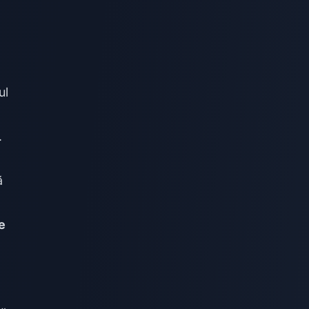
ul
.
ă
e