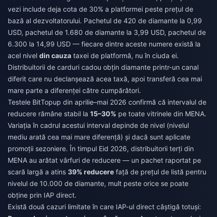
vezi include deja cota de 30% a platformei peste prețul de
bază al dezvoltatorului. Pachetul de 420 de diamante la 0,99
USD, pachetul de 1.680 de diamante la 3,99 USD, pachetul de
6.300 la 14,99 USD — fiecare dintre aceste numere există la
acel nivel
din cauza
taxei de platformă, nu în ciuda ei.
Distribuitorii de carduri cadou obțin diamante printr-un canal
diferit care nu declanșează acea taxă, apoi transferă cea mai
mare parte a diferenței către cumpărători.
Testele BitTopup din aprilie–mai 2026 confirmă că intervalul de
reducere rămâne stabil la
15–30%
pe toate vitrinele din MENA.
Variația în cadrul acestui interval depinde de nivel (nivelul
mediu arată cea mai mare diferență) și dacă sunt aplicate
promoții sezoniere. În timpul Eid 2026, distribuitorii terți din
MENA au arătat vârfuri de reducere — un pachet raportat pe
scară largă a atins
39% reducere
față de prețul de listă pentru
nivelul de 10.000 de diamante, mult peste orice se poate
obține prin IAP direct.
Există două cazuri limitate în care IAP-ul direct câștigă totuși: