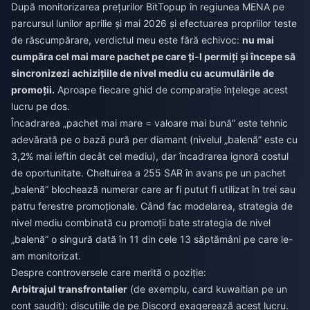
După monitorizarea prețurilor BitTopup în regiunea MENA pe
parcursul lunilor aprilie și mai 2026 și efectuarea propriilor teste
de răscumpărare, verdictul meu este fără echivoc:
nu mai
cumpăra cel mai mare pachet pe care ți-l permiți și începe să
sincronizezi achizițiile de nivel mediu cu acumulările de
promoții.
Aproape fiecare ghid de comparație înțelege acest
lucru pe dos.
Încadrarea „pachet mai mare = valoare mai bună” este tehnic
adevărată pe o bază pură per diamant (nivelul „balenă” este cu
3,2% mai ieftin decât cel mediu), dar încadrarea ignoră costul
de oportunitate. Cheltuirea a 255 SAR în avans pe un pachet
„balenă” blochează numerar care ar fi putut fi utilizat în trei sau
patru ferestre promoționale. Când fac modelarea, strategia de
nivel mediu combinată cu promoții bate strategia de nivel
„balenă” o singură dată în 11 din cele 13 săptămâni pe care le-
am monitorizat.
Despre controversele care merită o poziție:
Arbitrajul transfrontalier
(de exemplu, card kuwaitian pe un
cont saudit): discuțiile de pe Discord exagerează acest lucru.