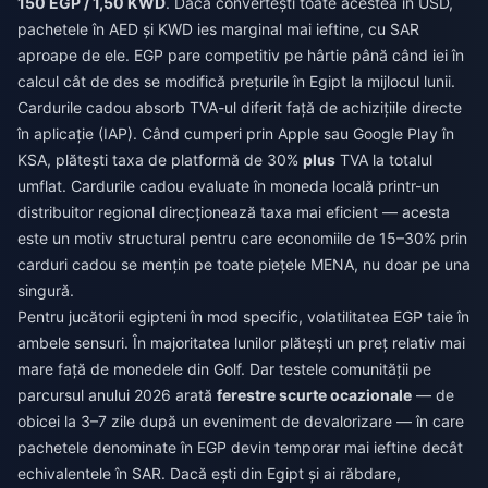
150 EGP / 1,50 KWD
. Dacă convertești toate acestea în USD,
pachetele în AED și KWD ies marginal mai ieftine, cu SAR
aproape de ele. EGP pare competitiv pe hârtie până când iei în
calcul cât de des se modifică prețurile în Egipt la mijlocul lunii.
Cardurile cadou absorb TVA-ul diferit față de achizițiile directe
în aplicație (IAP). Când cumperi prin Apple sau Google Play în
KSA, plătești taxa de platformă de 30%
plus
TVA la totalul
umflat. Cardurile cadou evaluate în moneda locală printr-un
distribuitor regional direcționează taxa mai eficient — acesta
este un motiv structural pentru care economiile de 15–30% prin
carduri cadou se mențin pe toate piețele MENA, nu doar pe una
singură.
Pentru jucătorii egipteni în mod specific, volatilitatea EGP taie în
ambele sensuri. În majoritatea lunilor plătești un preț relativ mai
mare față de monedele din Golf. Dar testele comunității pe
parcursul anului 2026 arată
ferestre scurte ocazionale
— de
obicei la 3–7 zile după un eveniment de devalorizare — în care
pachetele denominate în EGP devin temporar mai ieftine decât
echivalentele în SAR. Dacă ești din Egipt și ai răbdare,