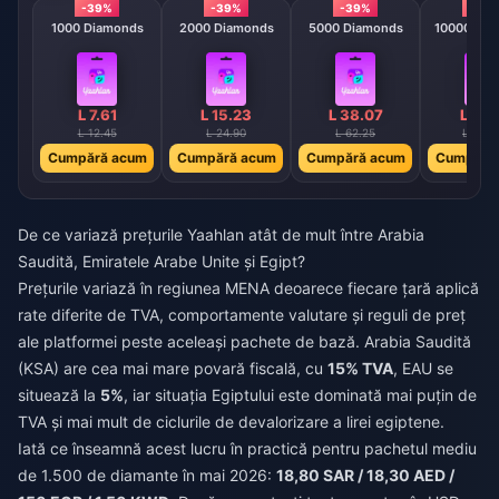
-39%
-39%
-39%
-39
1000 Diamonds
2000 Diamonds
5000 Diamonds
10000 Dia
L 7.61
L 15.23
L 38.07
L 76.
L 12.45
L 24.90
L 62.25
L 124.
Cumpără acum
Cumpără acum
Cumpără acum
Cumpără
De ce variază prețurile Yaahlan atât de mult între Arabia
Saudită, Emiratele Arabe Unite și Egipt?
Prețurile variază în regiunea MENA deoarece fiecare țară aplică
rate diferite de TVA, comportamente valutare și reguli de preț
ale platformei peste aceleași pachete de bază. Arabia Saudită
(KSA) are cea mai mare povară fiscală, cu
15% TVA
, EAU se
situează la
5%
, iar situația Egiptului este dominată mai puțin de
TVA și mai mult de ciclurile de devalorizare a lirei egiptene.
Iată ce înseamnă acest lucru în practică pentru pachetul mediu
de 1.500 de diamante în mai 2026:
18,80 SAR / 18,30 AED /