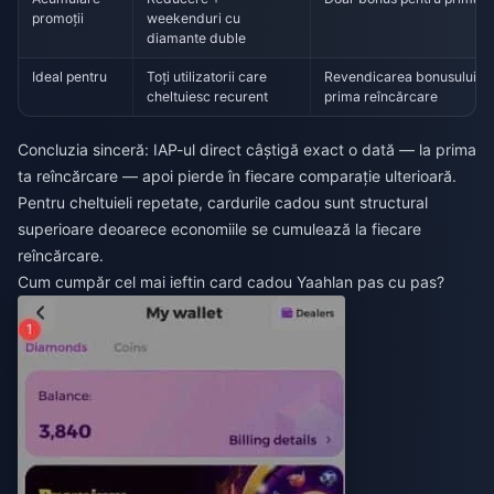
promoții
weekenduri cu
diamante duble
Ideal pentru
Toți utilizatorii care
Revendicarea bonusului pe
cheltuiesc recurent
prima reîncărcare
Concluzia sinceră: IAP-ul direct câștigă exact o dată — la prima
ta reîncărcare — apoi pierde în fiecare comparație ulterioară.
Pentru cheltuieli repetate, cardurile cadou sunt structural
superioare deoarece economiile se cumulează la fiecare
reîncărcare.
Cum cumpăr cel mai ieftin card cadou Yaahlan pas cu pas?