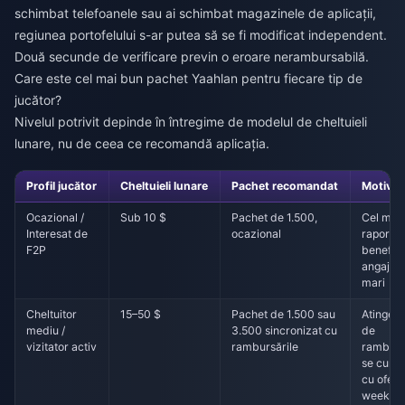
schimbat telefoanele sau ai schimbat magazinele de aplicații,
regiunea portofelului s-ar putea să se fi modificat independent.
Două secunde de verificare previn o eroare nerambursabilă.
Care este cel mai bun pachet Yaahlan pentru fiecare tip de
jucător?
Nivelul potrivit depinde în întregime de modelul de cheltuieli
lunare, nu de ceea ce recomandă aplicația.
Profil jucător
Cheltuieli lunare
Pachet recomandat
Motiv
Ocazional /
Sub 10 $
Pachet de 1.500,
Cel mai
Interesat de
ocazional
raport c
F2P
benefici
angajam
mari
Cheltuitor
15–50 $
Pachet de 1.500 sau
Atinge p
mediu /
3.500 sincronizat cu
de
vizitator activ
rambursările
ramburs
se cumu
cu ofert
weeken