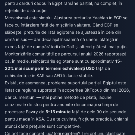
pentru carduri cadou în Egipt rămâne parțial, nu complet, în
rețelele de distribuție.
Mecanismul este simplu. Ajustarea prețurilor Yaahlan în EGP se
face cu întârziere față de mișcările valutare. Când EGP se
slăbește, prețurile de listă egiptene se ajustează în cele din
urmă în sus — dar decalajul înseamnă că uneori plătești în
exces față de cumpărătorii din Golf și alteori plătești mai puțin.
Monitorizările comunității pe parcursul anului 2026 raportează
că, în medie, reîncărcările egiptene sunt cu aproximativ
15–
22% mai scumpe în termeni echivalenți USD
față de
echivalentele în SAR sau AED în lunile stabile.
Există, de asemenea, problema suportului parțial. Egiptul este
listat ca regiune suportată în acoperirea BitTopup din mai 2026,
dar cu mențiuni — mai puține metode de plată, lacune
ocazionale de stoc pentru anumite denominații și timpi de
procesare Fawry de
5–15 minute
față de cele 90 de secunde
pentru mada în KSA. Cu alte cuvinte, fricțiune practică, chiar și
atunci când prețurile sunt competitive.
Ce pot face concret jucătorii egipteni? Trei opțiuni, clasificate