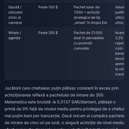
Gazdă /
Peste 100 $
Pachet lunar de
Volumul
utilizator
7.000 + achiziții
justifica
zilnic al
strategice de tip
utilizare
camerei
„whale” în timpul Eid
zilnică
Whale /
Peste 250 $
Pachet de 21.000
Avantaju
agenție
doar în perioadele
3,2% al
cu promoții
raportul
cumulate
cost-
benefici
devine
semnific
la volu
mare
Jucătorii care cheltuiesc puțin plătesc constant în exces prin
achiziționarea reflexă a pachetului de intrare de 300.
Matematica este brutală: la 0,0137 SAR/diamant, plătești o
primă de 9% față de nivelul mediu pentru privilegiul de a cheltui
mai puțini bani per tranzacție. Dacă oricum ai cumpăra pachete
de intrare de cinci ori pe lună, o singură achiziție de nivel mediu