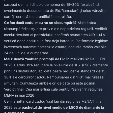
suspect de mari dincolo de norma de 15–30% (excluzând
evenimentele documentate de Eid/Ramadan) și orice vânzător
care îți cere să te autentifici în contul tău.
Ce fac dacă codul meu nu se răscumpără?
Majoritatea
răscumpărărilor eșuate provin din nepotrivirea regiunii. Verifică
meniul derulant al portofelului, confirmă acuratețea UID-ului și
verifică dacă codul nu a fost deja introdus. Platformele legitime
inversează automat comenzile eșuate; codurile rămân valabile
24 de luni de la cumpărare.
Mai rulează Yaahlan promoții de Eid în mai 2026?
Da — Eid
2026 a adus 39% reducere la nivelurile de 10k și 50k diamante
prin unii distribuitori, aplicată peste reducerile standard de 15–
30% ale cardurilor cadou. Rambursarea din 1–31 mai rulează
simultan. Cumulează ambele ori de câte ori este posibil.
Verdict final: Cea mai ieftină cale pentru Yaahlan în regiunea
MENA în mai 2026
Cel mai ieftin card cadou Yaahlan din regiunea MENA în mai
2026 este
pachetul de nivel mediu de 1.500 de diamante la