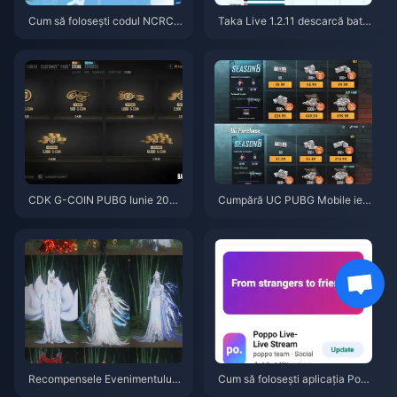
Cum să folosești codul NCRCK
Taka Live 1.2.11 descarcă bater
YT8EF pentru monede Eggy gr
ia rapid după actualizarea din i
atuite (aug. 2026)
ulie 2026? Cauze și soluții
CDK G-COIN PUBG Iunie 202
Cumpără UC PUBG Mobile iefti
6: Merită cu adevărat promoția
n pentru colaborarea Naruto S
dublă de 91,43$?
hippuden (iulie 2026): Costuri,
cele mai bune pachete și reînc
ărcare sigură
Recompensele Evenimentului
Cum să folosești aplicația Pop
Toamna la Munte din Where Wi
po Live: Ghid complet pentru în