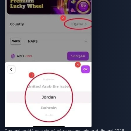
Cea mai rapidă cale sigură către cel mai mic preț din mai 2026