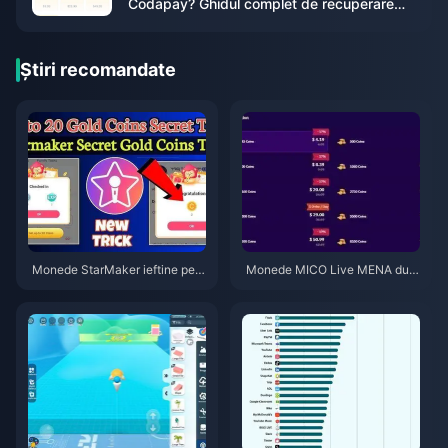
Codapay? Ghidul complet de recuperare
pentru mai 2026
Știri recomandate
Monede StarMaker ieftine pent
Monede MICO Live MENA dup
ru audițiile SupernovaX 2026
ă v5.2: Cele mai ieftine oferte 2
(Reducere de 12-23%)
026