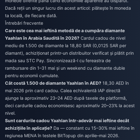
monede diferite până când economiile aparente au dispărut.
Dacă reții un singur lucru din acest articol: plătește în moneda
ta locală, de fiecare dată.
Întrebări frecvente
Care este cea mai ieftină metodă de a cumpăra diamante
Yaahlan în Arabia Saudită în 2026?
Cardul cadou de nivel
mediu de 1.500 de diamante la 18,80 SAR (0,0125 SAR per
diamant), achiziționat printr-un distribuitor verificat și plătit prin
mada sau STC Pay. Sincronizează-l cu fereastra de
rambursare din 1–31 mai și un weekend cu diamante duble
pentru economii cumulate.
Cât costă 1.500 de diamante Yaahlan în AED?
18,30 AED în
mai 2026 prin card cadou. Calea echivalentă IAP directă
ajunge la aproximativ 23–24 AED după taxele de platformă,
deci cardurile cadou economisesc aproximativ 20–23% la acest
nivel.
Sunt cardurile cadou Yaahlan într-adevăr mai ieftine decât
achizițiile în aplicație?
Da — constant cu 15–30% mai ieftine în
regiunea MENA în testele BitTopup din aprilie–mai 2026.