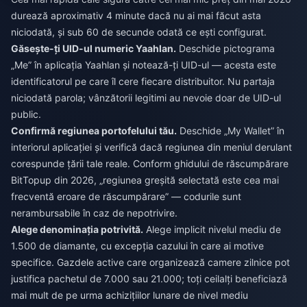
durează aproximativ 4 minute dacă nu ai mai făcut asta
niciodată, și sub 60 de secunde odată ce ești configurat.
Găsește-ți UID-ul numeric Yaahlan.
Deschide pictograma
„Me” în aplicația Yaahlan și notează-ți UID-ul — acesta este
identificatorul pe care îl cere fiecare distribuitor. Nu partaja
niciodată parola; vânzătorii legitimi au nevoie doar de UID-ul
public.
Confirmă regiunea portofelului tău.
Deschide „My Wallet” în
interiorul aplicației și verifică dacă regiunea din meniul derulant
corespunde țării tale reale. Conform ghidului de răscumpărare
BitTopup din 2026, „regiunea greșită selectată este cea mai
frecventă eroare de răscumpărare” — codurile sunt
nerambursabile în caz de nepotrivire.
Alege denominația potrivită.
Alege implicit nivelul mediu de
1.500 de diamante, cu excepția cazului în care ai motive
specifice. Gazdele active care organizează camere zilnice pot
justifica pachetul de 7.000 sau 21.000; toți ceilalți beneficiază
mai mult de pe urma achizițiilor lunare de nivel mediu