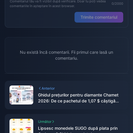
Comentariul tău va fi vizibil după verificare. Doar tu poți vedea
0/2000
comentariile în așteptare în acest browser.
Trimite comentariul
Nu există încă comentarii. Fii primul care lasă un
comentariu.
Anterior
Ghidul prețurilor pentru diamante Chamet
2026: De ce pachetul de 1,07 $ câștigă
detașat la capitolul valoare
Următor
Lipsesc monedele SUGO după plata prin