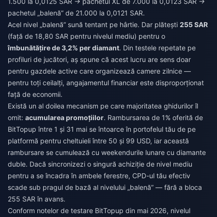
1.500 la 0,0125 SAR → pachetul XL de 7.000 la 0,0123 SAR →
pachetul „balenă” de 21.000 la 0,0121 SAR.
Acel nivel „balenă” sună tentant pe hârtie. Dar plătești
255 SAR
(față de 18,80 SAR pentru nivelul mediu) pentru o
îmbunătățire de 3,2% per diamant
. Din testele repetate pe
profiluri de jucători, aș spune că acest lucru are sens doar
pentru gazdele active care organizează camere zilnice —
pentru toți ceilalți, angajamentul financiar este disproporționat
față de economii.
Există un al doilea mecanism pe care majoritatea ghidurilor îl
omit:
acumularea promoțiilor
. Rambursarea de 1% oferită de
BitTopup între 1 și 31 mai se întoarce în portofelul tău de pe
platformă pentru cheltuieli între 50 și 99 USD, iar această
rambursare se cumulează cu weekendurile lunare cu diamante
duble. Dacă sincronizezi o singură achiziție de nivel mediu
pentru a se încadra în ambele ferestre, CPD-ul tău efectiv
scade sub pragul de bază al nivelului „balenă” — fără a bloca
255 SAR în avans.
Conform notelor de testare BitTopup din mai 2026, nivelul