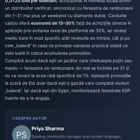
0,0125 SAR per diamant
, achiziționat în moneda locală printr-
un distribuitor verificat, sincronizat cu fereastra de rambursare
din 1–31 mai plus un weekend cu diamante duble. Cardurile
cadou oferă
economii de 15–30%
față de achizițiile directe în
aplicație prin evitarea taxei de platformă de 30%, iar nivelul
mediu bate în mod specific atât nivelurile de intrare, cât și pe
cele „balenă” în ceea ce privește valoarea practică odată ce
este luată în calcul acumularea promoțiilor.
Cumpără acum dacă ești un jucător care cheltuiește puțin sau
mediu — fereastra de rambursare din mai se închide pe 31 și
nu va reveni la acea rată specifică de 1%. Așteaptă promoțiile
la scară de Eid doar dacă ești o gazdă care cumpără niveluri
„balenă”. Iar dacă ești din Egipt, monitorizează ferestrele EGP
înainte de a te angaja.
DESPRE AUTOR
Priya Sharma
Gaming community manager and content strategist