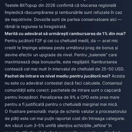
Testele BitTopup din 2026 confirmă că blocarea regională
împiedică răscumpărarea și rambursările sunt refuzate în caz
de nepotrivire. Dovezile sunt de partea conservatoare aici —
rămâi la regiunea ta înregistrată.
Merită cu adevărat să urmărești rambursarea de 1% din mai?
Pentru jucătorii F2P și cei cu cheltuieli medii, da — acel mic
credit te împinge adesea peste următorul prag de bonus și
devine efectiv un upgrade de nivel. Pentru „balenele” care
maximizează deja bonusurile, este neglijabil. Rambursarea
contează cel mai mult în intervalul de cheltuieli de 25–50 USD.
Pachet de intrare vs nivel mediu pentru jucătorii noi?
Acesta
nu este cu adevărat contestat dacă faci calculele. Consensul
comunității este corect: pachetele de intrare sunt o capcană
pentru începători. Penalizarea de 9% a CPD este prea mare
pentru a fi justificată pentru o cheltuială marginal mai mică.
O frustrare personală: marja de schimb valutar a procesatorului
de plăți este cel mai puțin raportat cost din întreaga categorie.
Am văzut cum 3–5% umflă silențios achizițiile „ieftine” în