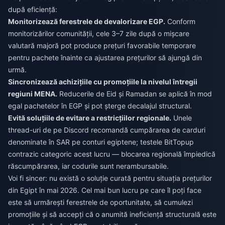
după eficiență:
Monitorizează ferestrele de devalorizare EGP.
Conform
monitorizărilor comunității, cele 3–7 zile după o mișcare
valutară majoră pot produce prețuri favorabile temporare
pentru pachete înainte ca ajustarea prețurilor să ajungă din
urmă.
Sincronizează achizițiile cu promoțiile la nivelul întregii
regiuni MENA.
Reducerile de Eid și Ramadan se aplică în mod
egal pachetelor în EGP și pot șterge decalajul structural.
Evită soluțiile de evitare a restricțiilor regionale.
Unele
thread-uri de pe Discord recomandă cumpărarea de carduri
denominate în SAR pe conturi egiptene; testele BitTopup
contrazic categoric acest lucru — blocarea regională împiedică
răscumpărarea, iar codurile sunt nerambursabile.
Voi fi sincer: nu există o soluție curată pentru situația prețurilor
din Egipt în mai 2026. Cel mai bun lucru pe care îl poți face
este să urmărești ferestrele de oportunitate, să cumulezi
promoțiile și să accepți că o anumită ineficiență structurală este