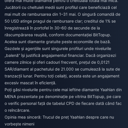
oferă mai multe diamante pentru o cheltuială totală mai mică.
Jucătorii cu cheltuieli medii sunt profilul care beneficiază cel
mai mult de rambursarea din 1–31 mai. O singură comandă de
50 USD atinge pragul de rambursare clar; creditul de 1% se
înregistrează în portofel în 30–60 de secunde de la
răscumpărarea reușită, conform documentației BitTopup.
Acelea sunt diamante gratuite peste economiile de bază.
Gazdele și agențiile sunt singurele profiluri unde nivelurile
„balenă” își justifică angajamentul financiar. Dacă organizezi
camere zilnice și oferi cadouri frecvent, prețul de 0,0121
SAR/diamant al pachetului de 21.000 se cumulează la sute de
tranzacții lunar. Pentru toți ceilalți, acesta este un angajament
excesiv mascat în eficiență.
Poți găsi nivelurile pentru
cele mai ieftine diamante Yaahlan din
MENA
prezentate pe denominație pe vitrina BitTopup, pe care
o verific personal față de tabelul CPD de fiecare dată când fac
o reîncărcare.
Opinia mea sinceră: Trucul de preț Yaahlan despre care nu
vorbește nimeni