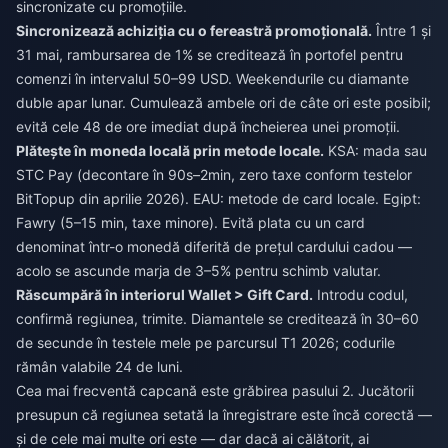
sincronizate cu promoțiile.
Sincronizează achiziția cu o fereastră promoțională.
Între 1 și
31 mai, rambursarea de 1% se creditează în portofel pentru
comenzi în intervalul 50–99 USD. Weekendurile cu diamante
duble apar lunar. Cumulează ambele ori de câte ori este posibil;
evită cele 48 de ore imediat după încheierea unei promoții.
Plătește în moneda locală prin metode locale.
KSA: mada sau
STC Pay (decontare în 90s–2min, zero taxe conform testelor
BitTopup din aprilie 2026). EAU: metode de card locale. Egipt:
Fawry (5–15 min, taxe minore). Evită plata cu un card
denominat într-o monedă diferită de prețul cardului cadou —
acolo se ascunde marja de 3–5% pentru schimb valutar.
Răscumpără în interiorul Wallet > Gift Card.
Introdu codul,
confirmă regiunea, trimite. Diamantele se creditează în 30–60
de secunde în testele mele pe parcursul T1 2026; codurile
rămân valabile 24 de luni.
Cea mai frecventă capcană este grăbirea pasului 2. Jucătorii
presupun că regiunea setată la înregistrare este încă corectă —
și de cele mai multe ori este — dar dacă ai călătorit, ai