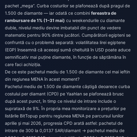
pachet „mega”. Curba costurilor se plafonează după pragul de
1.500 de diamante — iar odată ce combini
fereastra de
rambursare de 1% (1–31 mai)
cu weekendurile cu diamante
duble, nivelul mediu devine imbatabil din punct de vedere
matematic pentru 90% dintre jucători. Cumpărătorii egipteni se
confruntă cu o problemă separată: volatilitatea lirei egiptene
(EGP) înseamnă că aceeași sumă cheltuită în USD poate aduce
semnificativ mai puține diamante, în funcție de săptămâna în
care faci achiziția.
De ce este pachetul mediu de 1.500 de diamante cel mai ieftin
din regiunea MENA în acest moment?
Pachetul mediu de 1.500 de diamante câștigă deoarece curba
costului per diamant (CPD) pe Yaahlan se plafonează brusc
după acest punct, în timp ce nivelul de intrare include o
suprataxă de 9%. În propria mea monitorizare a prețurilor pe
listările BitTopup pentru regiunea MENA pe parcursul lunilor
aprilie și mai 2026, progresia CPD arată astfel: pachetul de
intrare de 300 la 0,0137 SAR/diamant → pachetul mediu de