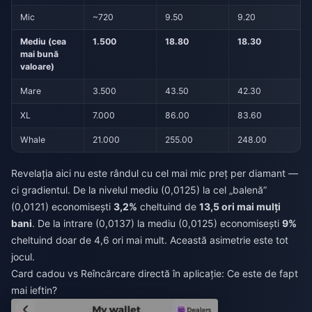
Mic
~720
9.50
9.20
Mediu (cea
1.500
18.80
18.30
mai bună
valoare)
Mare
3.500
43.50
42.30
XL
7.000
86.00
83.60
Whale
21.000
255.00
248.00
Revelația aici nu este rândul cu cel mai mic preț per diamant —
ci gradientul. De la nivelul mediu (0,0125) la cel „balenă”
(0,0121) economisești
3,2%
cheltuind de
13,5 ori mai mulți
bani
. De la intrare (0,0137) la mediu (0,0125) economisești
9%
cheltuind doar de 4,6 ori mai mult. Această asimetrie este tot
jocul.
Card cadou vs Reîncărcare directă în aplicație: Ce este de fapt
mai ieftin?