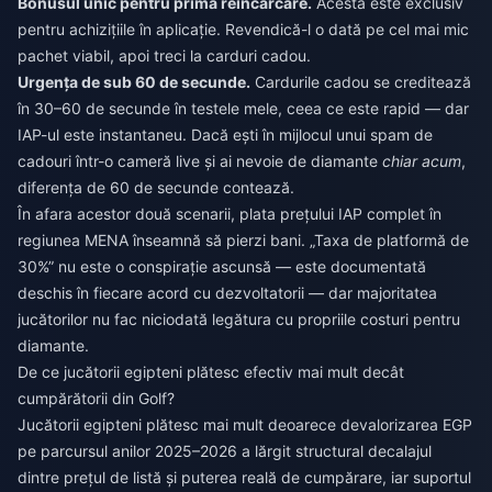
Bonusul unic pentru prima reîncărcare.
Acesta este exclusiv
pentru achizițiile în aplicație. Revendică-l o dată pe cel mai mic
pachet viabil, apoi treci la carduri cadou.
Urgența de sub 60 de secunde.
Cardurile cadou se creditează
în 30–60 de secunde în testele mele, ceea ce este rapid — dar
IAP-ul este instantaneu. Dacă ești în mijlocul unui spam de
cadouri într-o cameră live și ai nevoie de diamante
chiar acum
,
diferența de 60 de secunde contează.
În afara acestor două scenarii, plata prețului IAP complet în
regiunea MENA înseamnă să pierzi bani. „Taxa de platformă de
30%” nu este o conspirație ascunsă — este documentată
deschis în fiecare acord cu dezvoltatorii — dar majoritatea
jucătorilor nu fac niciodată legătura cu propriile costuri pentru
diamante.
De ce jucătorii egipteni plătesc efectiv mai mult decât
cumpărătorii din Golf?
Jucătorii egipteni plătesc mai mult deoarece devalorizarea EGP
pe parcursul anilor 2025–2026 a lărgit structural decalajul
dintre prețul de listă și puterea reală de cumpărare, iar suportul