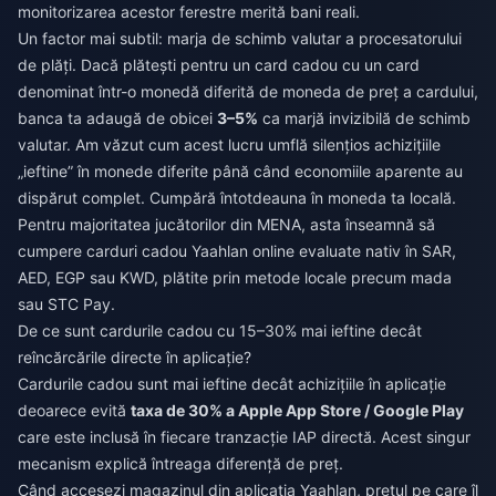
monitorizarea acestor ferestre merită bani reali.
Un factor mai subtil: marja de schimb valutar a procesatorului
de plăți. Dacă plătești pentru un card cadou cu un card
denominat într-o monedă diferită de moneda de preț a cardului,
banca ta adaugă de obicei
3–5%
ca marjă invizibilă de schimb
valutar. Am văzut cum acest lucru umflă silențios achizițiile
„ieftine” în monede diferite până când economiile aparente au
dispărut complet. Cumpără întotdeauna în moneda ta locală.
Pentru majoritatea jucătorilor din MENA, asta înseamnă să
cumpere carduri cadou Yaahlan online
evaluate nativ în SAR,
AED, EGP sau KWD, plătite prin metode locale precum mada
sau STC Pay.
De ce sunt cardurile cadou cu 15–30% mai ieftine decât
reîncărcările directe în aplicație?
Cardurile cadou sunt mai ieftine decât achizițiile în aplicație
deoarece evită
taxa de 30% a Apple App Store / Google Play
care este inclusă în fiecare tranzacție IAP directă. Acest singur
mecanism explică întreaga diferență de preț.
Când accesezi magazinul din aplicația Yaahlan, prețul pe care îl