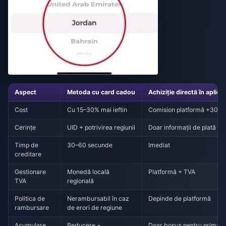
Aspect
Metoda cu card cadou
Achiziție directă în aplicaț
Cost
Cu 15–30% mai ieftin
Comision platformă +30%
Cerințe
UID + potrivirea regiunii
Doar informații de plată
Timp de
30–60 secunde
Imediat
creditare
Gestionare
Monedă locală
Platformă + TVA
TVA
regională
Politica de
Nerambursabil în caz
Depinde de platformă
rambursare
de erori de regiune
Acumulare
Reducere +
Doar bonus pentru prima ac