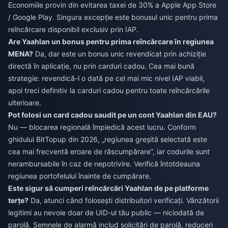
Economiile provin din evitarea taxei de 30% a Apple App Store
/ Google Play. Singura excepție este bonusul unic pentru prima
reîncărcare disponibil exclusiv prin IAP.
Are Yaahlan un bonus pentru prima reîncărcare în regiunea
MENA?
Da, dar este un bonus unic revendicat prin achiziție
directă în aplicație, nu prin carduri cadou. Cea mai bună
strategie: revendică-l o dată pe cel mai mic nivel IAP viabil,
apoi treci definitiv la carduri cadou pentru toate reîncărcările
ulterioare.
Pot folosi un card cadou saudit pe un cont Yaahlan din EAU?
Nu — blocarea regională împiedică acest lucru. Conform
ghidului BitTopup din 2026, „regiunea greșită selectată este
cea mai frecventă eroare de răscumpărare”, iar codurile sunt
nerambursabile în caz de nepotrivire. Verifică întotdeauna
regiunea portofelului înainte de cumpărare.
Este sigur să cumperi reîncărcări Yaahlan de pe platforme
terțe?
Da, atunci când folosești distribuitori verificați. Vânzătorii
legitimi au nevoie doar de UID-ul tău public — niciodată de
parolă. Semnele de alarmă includ solicitări de parolă, reduceri