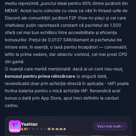
mediu reprezintă „punctul ideal pentru 90% dintre jucătorii din
MENA”. Acest lucru coincide cu ceea ce văd în thread-urile de
Discord ale comunității: jucătorii F2P (free-to-play) și cei care
cheltuiesc puțin raportează constant că pachetul de 1.500
oferă cel mai bun echilibru între accesibilitate și eficiența
bonusurilor. Prețul de 0,0137 SAR/diamant al pachetului de
intrare este, în esență, o taxă pentru începători — convenabil,
ieftin la prima vedere, dar obiectiv vorbind, cel mai prost CPD
din gamă.
O nuanță care merită menționată: dacă ai un cont nou-nouț,
bonusul pentru prima reîncărcare
(o singură dată,
revendicabil doar prin achiziție directă în aplicație - IAP) poate
înclina balanța pentru o mică achiziție IAP. Revendică acel
bonus o dată prin App Store, apoi treci definitiv la carduri
cadou.
Yaahlan
Vezi mai mult ›
4.61
673 vândut