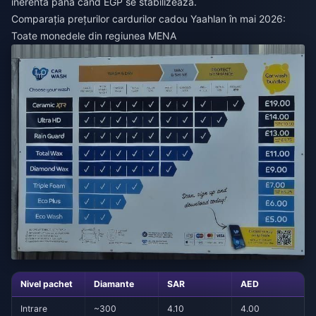
inerentă până când EGP se stabilizează.
Comparația prețurilor cardurilor cadou Yaahlan în mai 2026:
Toate monedele din regiunea MENA
Nivel pachet
Diamante
SAR
AED
Intrare
~300
4.10
4.00