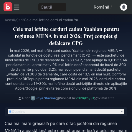
Caută
Română
/
Acasă
/
Știri
/
Cele mai ieftine carduri cadou Yaahlan pentru regiunea MENA în mai 2026: Preț complet și defalcare CPG
Cele mai ieftine carduri cadou Yaahlan pentru
regiunea MENA în mai 2026: Preț complet și
defalcare CPG
În mai 2026, cel mai ieftin card cadou Yaahlan din regiunea MENA —
calculat în funcție de costul real per diamant (CPD) — este pachetul de
nivel mediu de 1.500 de diamante la 18,80 SAR, care ajunge la 0,0125 SAR
per diamant, cu aproximativ 9% mai ieftin decât pachetul de bază de 300
de diamante și cu doar 3,2% mai scump per diamant decât pachetul
„whale” de 21.000 de diamante, care costă de 13,5 ori mai mult. Conform
prețurilor BitTopup pentru regiunea MENA din mai 2026, cardurile cadou
sunt constant cu 15–30% mai ieftine decât achizițiile directe din aplicațiile
Apple/Google, prin evitarea comisionului de platformă de 30%.
Autor:
Priya Sharma
Publicat la:
2026/05/31
17 min citit
Cuprins
Cea mai mare greșeală pe care o fac jucătorii din regiunea
MENA în această lună este cumpărarea reflexă a celui mai mare