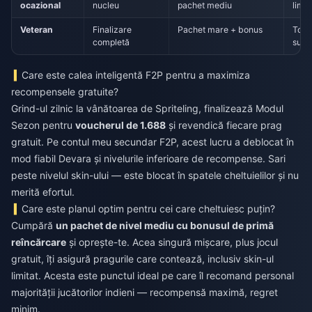
ocazional
nucleu
pachet mediu
limi
Veteran
Finalizare
Pachet mare + bonus
Totul
completă
supe
Care este calea inteligentă F2P pentru a maximiza
recompensele gratuite?
Grind-ul zilnic la vânătoarea de Spriteling, finalizează Modul
Sezon pentru
voucherul de 1.688
și revendică fiecare prag
gratuit. Pe contul meu secundar F2P, acest lucru a deblocat în
mod fiabil Devara și nivelurile inferioare de recompense. Sari
peste nivelul skin-ului — este blocat în spatele cheltuielilor și nu
merită efortul.
Care este planul optim pentru cei care cheltuiesc puțin?
Cumpără
un pachet de nivel mediu cu bonusul de primă
reîncărcare
și oprește-te. Acea singură mișcare, plus jocul
gratuit, îți asigură pragurile care contează, inclusiv skin-ul
limitat. Acesta este punctul ideal pe care îl recomand personal
majorității jucătorilor indieni — recompensă maximă, regret
minim.