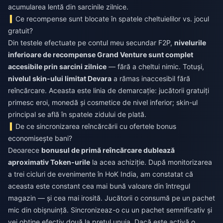
acumularea lentă din sarcinile zilnice.
Ce recompense sunt blocate în spatele cheltuielilor vs. jocul
gratuit?
Din testele efectuate pe contul meu secundar F2P,
nivelurile
inferioare de recompense Grand Venture sunt complet
accesibile prin sarcini zilnice
— fără a cheltui nimic. Totuși,
nivelul skin-ului limitat Devara
a rămas inaccesibil fără
reîncărcare. Aceasta este linia de demarcație: jucătorii gratuiți
primesc eroi, monedă și cosmetice de nivel inferior; skin-ul
principal se află în spatele zidului de plată.
De ce sincronizarea reîncărcării cu ofertele bonus
economisește bani?
Deoarece
bonusul de primă reîncărcare dublează
aproximativ Token-urile
la acea achiziție. După monitorizarea
a trei cicluri de evenimente în HoK India, am constatat că
aceasta este constant cea mai bună valoare din întregul
magazin — și cea mai irosită. Jucătorii o consumă pe un pachet
mic din obișnuință. Sincronizeaz-o cu un pachet semnificativ și
vei obține efectiv două la prețul unuia. Dacă este activă o