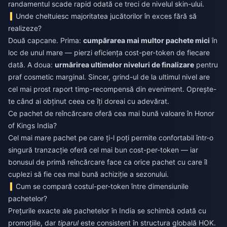
randamentul scade rapid odată ce treci de nivelul skin-ului.
Unde cheltuiesc majoritatea jucătorilor în exces fără să
realizeze?
Două capcane. Prima:
cumpărarea mai multor pachete mici
în
loc de unul mare — pierzi eficiența cost-per-token de fiecare
dată. A doua:
urmărirea ultimelor niveluri de finalizare
pentru
praf cosmetic marginal. Sincer, grind-ul de la ultimul nivel are
cel mai prost raport timp-recompensă din eveniment. Oprește-
te când ai obținut ceea ce îți doreai cu adevărat.
Ce pachet de reîncărcare oferă cea mai bună valoare în Honor
of Kings India?
Cel mai mare pachet pe care ți-l poți permite confortabil într-o
singură tranzacție oferă cel mai bun cost-per-token — iar
bonusul de primă reîncărcare face ca orice pachet cu care îl
cuplezi să fie cea mai bună achiziție a sezonului.
Cum se compară costul-per-token între dimensiunile
pachetelor?
Prețurile exacte ale pachetelor în India se schimbă odată cu
promoțiile, dar
tiparul
este consistent în structura globală HOK.