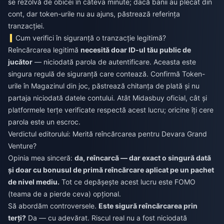
se rezolvă de obicei în câteva minute; dacă banii au plecat din
cont, dar token-urile nu au ajuns, păstrează referința
tranzacției.
Cum verifici în siguranță o tranzacție legitimă?
Reîncărcarea legitimă
necesită doar ID-ul tău public de
jucător
— niciodată parola de autentificare. Aceasta este
singura regulă de siguranță care contează. Confirmă Token-
urile în Magazinul din joc, păstrează chitanța de plată și nu
partaja niciodată datele contului. Atât Midasbuy oficial, cât și
platformele terțe verificate respectă acest lucru; oricine îți cere
parola este un escroc.
Verdictul editorului: Merită reîncărcarea pentru Devara Grand
Venture?
Opinia mea sinceră:
da, reîncarcă — dar exact o singură dată
și doar cu bonusul de primă reîncărcare aplicat pe un pachet
de nivel mediu.
Tot ce depășește acest lucru este FOMO
(teama de a pierde ceva) opțional.
Să abordăm controversele.
Este sigură reîncărcarea prin
terți?
Da — cu adevărat. Riscul real nu a fost niciodată