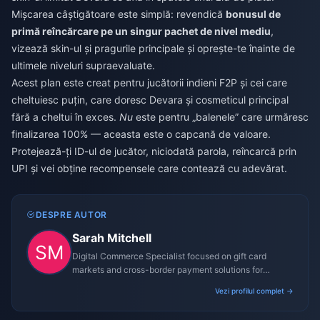
Mișcarea câștigătoare este simplă: revendică
bonusul de
primă reîncărcare pe un singur pachet de nivel mediu
,
vizează skin-ul și pragurile principale și oprește-te înainte de
ultimele niveluri supraevaluate.
Acest plan este creat pentru jucătorii indieni F2P și cei care
cheltuiesc puțin, care doresc Devara și cosmeticul principal
fără a cheltui în exces.
Nu
este pentru „balenele” care urmăresc
finalizarea 100% — aceasta este o capcană de valoare.
Protejează-ți ID-ul de jucător, niciodată parola, reîncarcă prin
UPI și vei obține recompensele care contează cu adevărat.
DESPRE AUTOR
Sarah Mitchell
Digital Commerce Specialist focused on gift card
markets and cross-border payment solutions for
gaming platforms.
Vezi profilul complet →