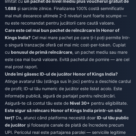
limitat cu
un pachet de nivel mediu plus voucherul gratuit de
1.688
și sarcinile zilnice. Finalizarea 100% costă semnificativ
mai mult deoarece ultimele 2–3 niveluri sunt foarte scumpe —
nu este recomandat pentru jucătorii care caută valoare.
Care este cel mai bun pachet de reîncărcare în Honor of
Kings India?
Cel mai mare pachet pe care ți-l poți permite într-
o singură tranzacție oferă cel mai mic cost-per-token. Cuplat
cu
bonusul de primă reîncărcare
, un pachet mediu sau mare
este cea mai bună valoare. Evită pachetul de pornire — are cel
mai prost raport.
Unde îmi găsesc ID-ul de jucător Honor of Kings India?
Atinge avatarul tău (stânga sus în joc) pentru a deschide cardul
de profil; ID-ul tău numeric de jucător este listat acolo. Este
informație publică, sigură de partajat pentru reîncărcări.
Asigură-te că contul tău este de
Nivel 30+
pentru eligibilitate.
Este sigur să reîncarc Honor of Kings India printr-un site
terț?
Da, atunci când platforma necesită doar
ID-ul tău public
de jucător
și folosește canale de plată de încredere precum
UPI. Pericolul real este partajarea parolei — serviciile legitime