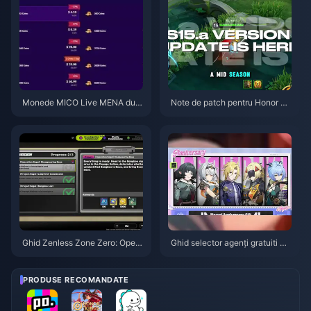
Monede MICO Live MENA dup
Note de patch pentru Honor of
ă v5.2: Cele mai ieftine oferte 2
Kings S15.a | August 2026
026
Ghid Zenless Zone Zero: Opera
Ghid selector agenți gratuiti ZZ
țiunea Covrig | August 2026
Z 3.1 | August 2026
PRODUSE RECOMANDATE