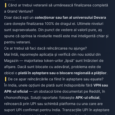
Când ar trebui veteranii să urmărească finalizarea completă
a Grand Venture?
Doar dacă ești un
colecționar sau fan al universului Devara
care dorește finalizarea 100% de dragul ei. Ultimele niveluri
sunt supraevaluate. Din punct de vedere al valorii pure, aș
spune că oprirea la nivelurile medii este mai inteligentă chiar și
pentru veterani.
Ce ar trebui să faci dacă reîncărcarea nu ajunge?
Mai întâi, repornește aplicația și verifică din nou soldul din
Magazin — majoritatea token-urilor „lipsă” sunt întârzieri de
afișare. Dacă sunt blocate cu adevărat, problema este de
obicei o
plată în așteptare sau o blocare regională a plăților
.
De ce apar reîncărcările ca fiind în așteptare sau eșuate?
În India, unele opțiuni de plată sunt indisponibile fără
VPN sau
APK-ul oficial
— un obstacol bine documentat pe Reddit, în
r/honorofkings. Soluții raportate: folosește
APK-ul oficial
,
reîncearcă prin UPI sau schimbă platforma cu una care are
suport UPI confirmat pentru India. Tranzacțiile UPI în așteptare