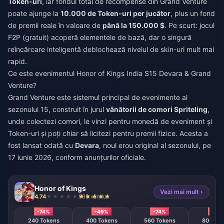
Token-uri
, iar fondul total de recompense din Grand Venture
poate ajunge la
10.000 de Token-uri per jucător
, plus un fond
de premii reale în valoare de
până la 150.000 $
. Pe scurt: jocul
F2P (gratuit) acoperă elementele de bază, dar o singură
reîncărcare inteligentă deblochează nivelul de skin-uri mult mai
rapid.
Ce este evenimentul Honor of Kings India S15 Devara & Grand
Venture?
Grand Venture este sistemul principal de evenimente al
sezonului 15, construit în jurul
vânătorii de comori Spriteling
,
unde colectezi comori, le vinzi pentru monedă de eveniment și
Token-uri și poți chiar să licitezi pentru premii fizice. Acesta a
fost lansat odată cu
Devara
, noul erou original al sezonului, pe
17 iunie 2026, conform anunțurilor oficiale.
Honor of Kings
Vezi mai mult ›
4.74
998 vândut
-74%
-49%
-74%
-74%
240 Tokens
400 Tokens
560 Tokens
800 T