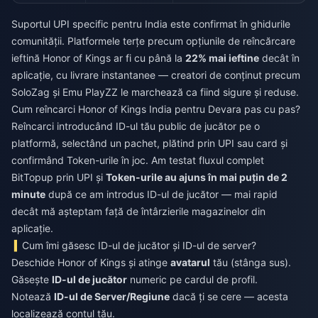
Suportul UPI specific pentru India este confirmat în ghidurile
comunității. Platformele terțe precum opțiunile de
reîncărcare
ieftină Honor of Kings
ar fi cu până la
22% mai ieftine
decât în
aplicație, cu livrare instantanee — creatori de conținut precum
SoloZag și Emu PlayZZ le marchează ca fiind sigure și reduse.
Cum reîncarci Honor of Kings India pentru Devara pas cu pas?
Reîncarci introducând ID-ul tău public de jucător pe o
platformă, selectând un pachet, plătind prin UPI sau card și
confirmând Token-urile în joc. Am testat fluxul complet
BitTopup prin UPI și
Token-urile au ajuns în mai puțin de 2
minute
după ce am introdus ID-ul de jucător — mai rapid
decât mă așteptam față de întârzierile magazinelor din
aplicație.
Cum îmi găsesc ID-ul de jucător și ID-ul de server?
Deschide Honor of Kings și atinge
avatarul
tău (stânga sus).
Găsește
ID-ul de jucător
numeric pe cardul de profil.
Notează
ID-ul de Server/Regiune
dacă ți se cere — acesta
localizează contul tău.