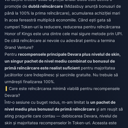
promoție de
dublă reîncărcare
(Midasbuy anunță bonusuri de
până la 100% la prima reîncărcare), acumularea achiziției mari
în acea fereastră multiplică economiile. Când ești gata să
cumperi Token-uri la reducere,
reducerea pentru reîncărcarea
Honor of Kings
este una dintre cele mai sigure metode prin UPI.
De câtă reîncărcare ai nevoie cu adevărat pentru a termina
Grand Venture?
Pentru
recompensele principale Devara plus nivelul de skin,
un singur pachet de nivel mediu combinat cu bonusul de
primă reîncărcare este realist suficient
pentru majoritatea
jucătorilor care îndeplinesc și sarcinile gratuite. Nu trebuie să
urmărești finalizarea 100%.
Care este reîncărcarea minimă viabilă pentru recompensele
Devara?
Într-o sesiune cu buget redus, m-am limitat la
un pachet de
nivel mediu plus bonusul de primă reîncărcare
și am reușit să
ating pragurile care contau — deblocarea Devara, nivelul de
skin și majoritatea recompenselor în Token-uri. Aceasta este