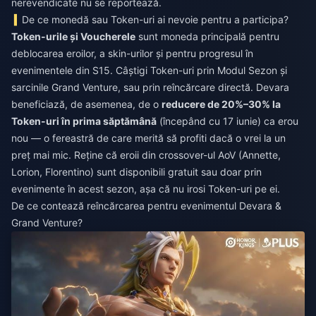
nerevendicate nu se reportează.
De ce monedă sau Token-uri ai nevoie pentru a participa?
Token-urile și Voucherele
sunt moneda principală pentru
deblocarea eroilor, a skin-urilor și pentru progresul în
evenimentele din S15. Câștigi Token-uri prin Modul Sezon și
sarcinile Grand Venture, sau prin reîncărcare directă. Devara
beneficiază, de asemenea, de o
reducere de 20%–30% la
Token-uri în prima săptămână
(începând cu 17 iunie) ca erou
nou — o fereastră de care merită să profiti dacă o vrei la un
preț mai mic. Reține că eroii din crossover-ul AoV (Annette,
Lorion, Florentino) sunt disponibili gratuit sau doar prin
evenimente în acest sezon, așa că nu irosi Token-uri pe ei.
De ce contează reîncărcarea pentru evenimentul Devara &
Grand Venture?