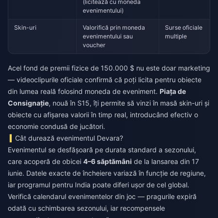
(licitează cu moneda
evenimentului)
Skin-uri
Valorifică prin moneda
Surse oficiale
evenimentului sau
multiple
voucher
Acel fond de premii fizice de 150.000 $ nu este doar marketing
— videoclipurile oficiale confirmă că poți licita pentru obiecte
din lumea reală folosind moneda de eveniment.
Piața de
Consignație
, nouă în S15, îți permite să vinzi în masă skin-uri și
obiecte cu afișarea valorii în timp real, introducând efectiv o
economie condusă de jucători.
Cât durează evenimentul Devara?
Evenimentul se desfășoară pe durata standard a sezonului,
care acoperă de obicei
4–6 săptămâni
de la lansarea din 17
iunie. Datele exacte de încheiere variază în funcție de regiune,
iar programul pentru India poate diferi ușor de cel global.
Verifică calendarul evenimentelor din joc — pragurile expiră
odată cu schimbarea sezonului, iar recompensele