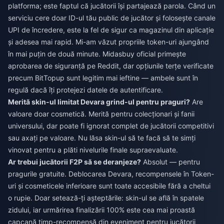
platforma; este faptul că jucătorii își partajează parola. Când un
serviciu cere doar ID-ul tău public de jucător și folosește canale
UPI de încredere, este la fel de sigur ca magazinul din aplicație
și adesea mai rapid. Mi-am văzut propriile token-uri ajungând
în mai puțin de două minute. Midasbuy oficial primește
aprobarea de siguranță pe Reddit, dar opțiunile terțe verificate
precum BitTopup sunt legitim mai ieftine — ambele sunt în
regulă dacă îți protejezi datele de autentificare.
Merită skin-ul limitat Devara grind-ul pentru praguri?
Are
valoare doar cosmetică. Merită pentru colecționari și fanii
universului, dar poate fi ignorat complet de jucătorii competitivi
sau axați pe valoare. Nu lăsa skin-ul să te facă să te simți
vinovat pentru a plăti nivelurile finale supraevaluate.
Ar trebui jucătorii F2P să se deranjeze?
Absolut — pentru
pragurile gratuite. Deblocarea Devara, recompensele în Token-
uri și cosmeticele inferioare sunt toate accesibile fără a cheltui
o rupie. Doar setează-ți așteptările: skin-ul se află în spatele
zidului, iar urmărirea finalizării 100% este cea mai proastă
capcană timp-recompensă din eveniment pentru jucătorii