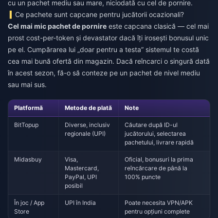
cu un pachet mediu sau mare, niciodată cu cel de pornire.
Ce pachete sunt capcane pentru jucătorii ocazionali?
Cel mai mic pachet de pornire
este capcana clasică — cel mai
prost cost-per-token și devastator dacă îți irosești bonusul unic
pe el. Cumpărarea lui „doar pentru a testa” sistemul te costă
cea mai bună ofertă din magazin. Dacă reîncarci o singură dată
în acest sezon, fă-o să conteze pe un pachet de nivel mediu
sau mai sus.
Platformă
Metode de plată
Note
BitTopup
Diverse, inclusiv
Căutare după ID-ul
regionale (UPI)
jucătorului, selectarea
pachetului, livrare rapidă
Midasbuy
Visa,
Oficial, bonusuri la prima
Mastercard,
reîncărcare de până la
PayPal, UPI
100% puncte
posibil
În joc / App
UPI în India
Poate necesita VPN/APK
Store
pentru opțiuni complete