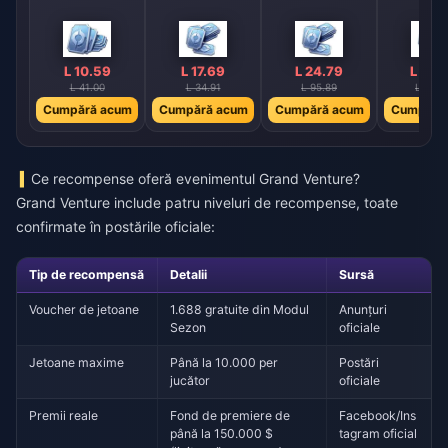
L 10.59
L 17.69
L 24.79
L 35.
L 41.00
L 34.91
L 95.89
L 137.
Cumpără acum
Cumpără acum
Cumpără acum
Cumpără
Ce recompense oferă evenimentul Grand Venture?
Grand Venture include patru niveluri de recompense, toate
confirmate în postările oficiale:
Tip de recompensă
Detalii
Sursă
Voucher de jetoane
1.688 gratuite din Modul
Anunțuri
Sezon
oficiale
Jetoane maxime
Până la 10.000 per
Postări
jucător
oficiale
Premii reale
Fond de premiere de
Facebook/Ins
până la 150.000 $
tagram oficial