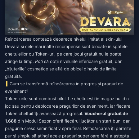
Reîncărcarea contează deoarece nivelul limitat al skin-ului
Devara și cele mai înalte recompense sunt blocate în spatele
cheltuielilor cu Token-uri, pe care jocul gratuit nu le poate
atinge la timp.
Poți
să obții nivelurile inferioare gratuit, dar
„bijuteriile” cosmetice se află de obicei dincolo de limita
gratuită.
Cum se transformă reîncărcarea în progres și praguri de
eveniment?
Token-urile sunt combustibilul. Le cheltuiești în magazinul din
joc sau pentru deblocarea pragurilor de eveniment, iar fiecare
Token cheltuit îți avansează progresul.
Voucherul gratuit de
1.688
din Modul Sezon oferă fiecărui jucător un start bun, dar
pragurile cresc semnificativ spre final. Reîncărcarea îți permite
pur și simplu să atingi acele praguri superioare fără a aștepta