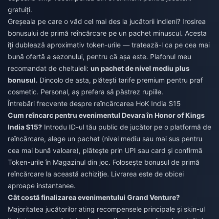
gratuiți.
Greșeala pe care o văd cel mai des la jucătorii indieni? Irosirea
bonusului de primă reîncărcare pe un pachet minuscul. Acesta
îți dublează aproximativ token-urile — tratează-l ca pe cea mai
bună ofertă a sezonului, pentru că așa este. Plafonul meu
recomandat de cheltuieli:
un pachet de nivel mediu plus
bonusul.
Dincolo de asta, plătești tarife premium pentru praf
cosmetic. Personal, aș prefera să păstrez rupiile.
Întrebări frecvente despre reîncărcarea HoK India S15
Cum reîncarc pentru evenimentul Devara în Honor of Kings
India S15?
Introdu ID-ul tău public de jucător pe o platformă de
reîncărcare, alege un pachet (nivel mediu sau mai sus pentru
cea mai bună valoare), plătește prin UPI sau card și confirmă
Token-urile în Magazinul din joc. Folosește bonusul de primă
reîncărcare la această achiziție. Livrarea este de obicei
aproape instantanee.
Cât costă finalizarea evenimentului Grand Venture?
Majoritatea jucătorilor ating recompensele principale și skin-ul