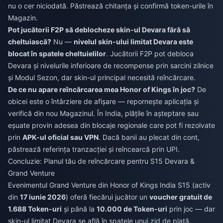
nu o cer niciodată. Păstrează chitanța și confirmă token-urile în
Magazin.
Pot jucătorii F2P să deblocheze skin-ul Devara fără să
cheltuiască?
Nu —
nivelul skin-ului limitat Devara este
blocat în spatele cheltuielilor
. Jucătorii F2P pot debloca
Devara și nivelurile inferioare de recompense prin sarcini zilnice
și Modul Sezon, dar skin-ul principal necesită reîncărcare.
De ce nu apare reîncărcarea mea Honor of Kings în joc?
De
obicei este o întârziere de afișare — repornește aplicația și
verifică din nou Magazinul. În India, plățile în așteptare sau
eșuate provin adesea din blocaje regionale care pot fi rezolvate
prin
APK-ul oficial sau VPN
. Dacă banii au plecat din cont,
păstrează referința tranzacției și reîncearcă prin UPI.
Concluzie: Planul tău de reîncărcare pentru S15 Devara &
Grand Venture
Evenimentul Grand Venture din Honor of Kings India S15 (activ
din
17 iunie 2026
) oferă fiecărui jucător un
voucher gratuit de
1.688 Token-uri
și până la
10.000 de Token-uri
prin joc — dar
skin-ul limitat Devara se află în spatele unui zid de plată.