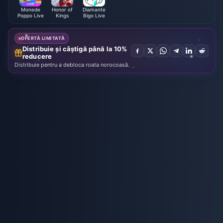
Monede
Honor of
Diamante
Poppo Live
Kings
Bigo Live
OFERTĂ LIMITATĂ
Distribuie și câștigă până la 10%
reducere
Distribuie pentru a debloca roata norocoasă.