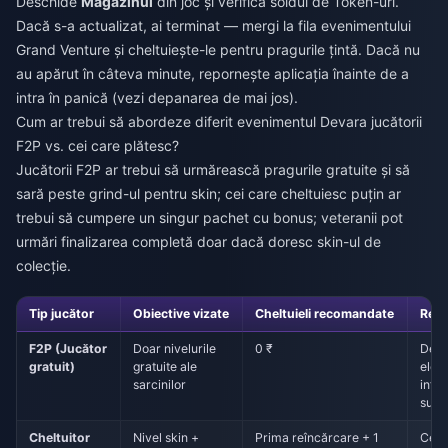
Deschide
Magazinul
din joc și verifică soldul de Token-uri.
Dacă s-a actualizat, ai terminat — mergi la fila evenimentului
Grand Venture și cheltuiește-le pentru pragurile țintă. Dacă nu
au apărut în câteva minute, repornește aplicația înainte de a
intra în panică (vezi depanarea de mai jos).
Cum ar trebui să abordeze diferit evenimentul Devara jucătorii
F2P vs. cei care plătesc?
Jucătorii F2P ar trebui să urmărească pragurile gratuite și să
sară peste grind-ul pentru skin; cei care cheltuiesc puțin ar
trebui să cumpere un singur pachet cu bonus; veteranii pot
urmări finalizarea completă doar dacă doresc skin-ul de
colecție.
Tip jucător
Obiective vizate
Cheltuieli recomandate
Rec
F2P (Jucător
Doar nivelurile
0 ₹
Debl
gratuit)
gratuite ale
elem
sarcinilor
infe
sub 
Cheltuitor
Nivel skin +
Prima reîncărcare + 1
Cele