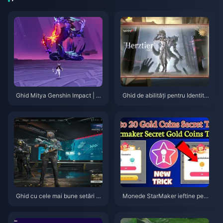
Ghid Mitya Genshin Impact | A
Ghid de abilități pentru Identity
ugust 2026
V Herztier Emil | August 2026
Ghid cu cele mai bune setări p
Monede StarMaker ieftine pent
entru Delta Force | August 202
ru audițiile SupernovaX 2026
6
(Reducere de 12-23%)