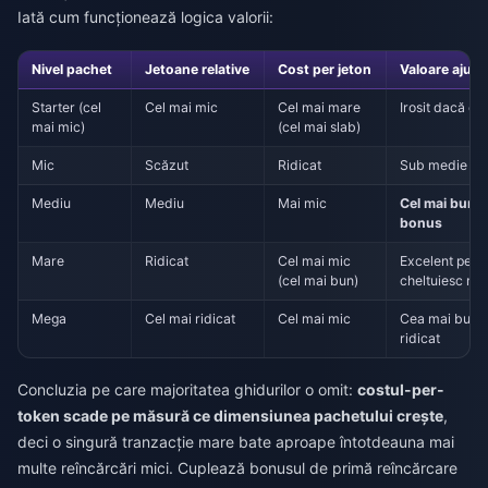
Iată cum funcționează logica valorii:
Nivel pachet
Jetoane relative
Cost per jeton
Valoare ajust
Starter (cel
Cel mai mic
Cel mai mare
Irosit dacă est
mai mic)
(cel mai slab)
Mic
Scăzut
Ridicat
Sub medie
Mediu
Mediu
Mai mic
Cel mai bun 
bonus
Mare
Ridicat
Cel mai mic
Excelent pentr
(cel mai bun)
cheltuiesc mul
Mega
Cel mai ridicat
Cel mai mic
Cea mai bună r
ridicat
Concluzia pe care majoritatea ghidurilor o omit:
costul-per-
token scade pe măsură ce dimensiunea pachetului crește
,
deci o singură tranzacție mare bate aproape întotdeauna mai
multe reîncărcări mici. Cuplează bonusul de primă reîncărcare