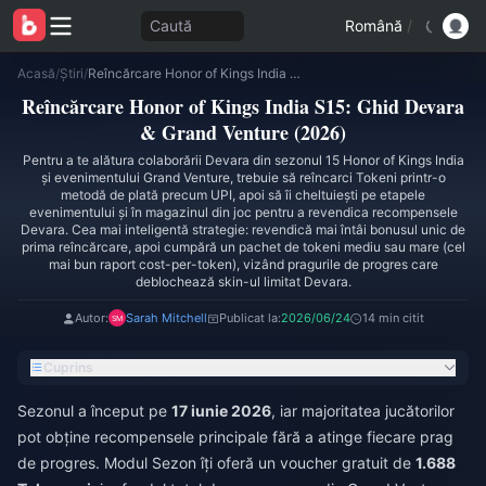
Caută
Română
/
Acasă
/
Știri
/
Reîncărcare Honor of Kings India S15: Ghid Devara & Grand Venture (2026)
Reîncărcare Honor of Kings India S15: Ghid Devara
& Grand Venture (2026)
Pentru a te alătura colaborării Devara din sezonul 15 Honor of Kings India
și evenimentului Grand Venture, trebuie să reîncarci Tokeni printr-o
metodă de plată precum UPI, apoi să îi cheltuiești pe etapele
evenimentului și în magazinul din joc pentru a revendica recompensele
Devara. Cea mai inteligentă strategie: revendică mai întâi bonusul unic de
prima reîncărcare, apoi cumpără un pachet de tokeni mediu sau mare (cel
mai bun raport cost-per-token), vizând pragurile de progres care
deblochează skin-ul limitat Devara.
Autor:
Sarah Mitchell
Publicat la:
2026/06/24
14 min citit
Cuprins
Sezonul a început pe
17 iunie 2026
, iar majoritatea jucătorilor
pot obține recompensele principale fără a atinge fiecare prag
de progres. Modul Sezon îți oferă un voucher gratuit de
1.688