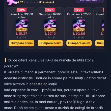
4.57
603 vândut
-50%
-69%
-50%
-50
Xena Live 33500
Xena Live 67500
Xena Live 202500
Xena Live 
coins
coins
coins
coin
L 15.37
L 37.10
L 92.86
L 186
L 30.76
L 121.51
L 185.92
L 373.
Cumpără acum
Cumpără acum
Cumpără acum
Cumpără
Cu ce diferă Xena Live ID-ul de numele de utilizator și
poreclă?
ID-ul este numeric și permanent; porecla este un text editabil.
Această distincție îi induce în eroare pe mai mulți jucători decât
orice altceva în această aplicație.
Iată capcana: în cardul profilului tău, porecla apare cu text
mare și îngroșat chiar în partea de sus, în timp ce UID-ul apare
mai mic dedesubt. În mod natural, privirea îți fuge la textul
mare. După ce am ajutat peste o duzină de colegi de breaslă