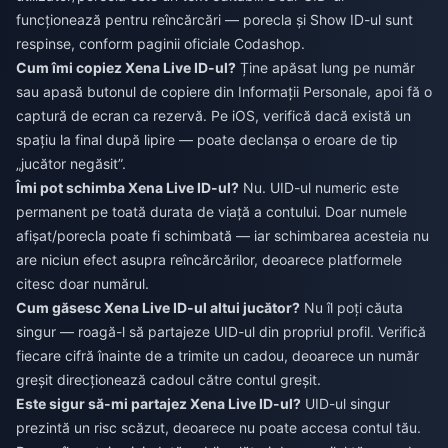
funcționează pentru reîncărcări — porecla și Show ID-ul sunt
respinse, conform paginii oficiale Codashop.
Cum îmi copiez Xena Live ID-ul?
Ține apăsat lung pe număr
sau apasă butonul de copiere din Informații Personale, apoi fă o
captură de ecran ca rezervă. Pe iOS, verifică dacă există un
spațiu la final după lipire — poate declanșa o eroare de tip
„jucător negăsit”.
Îmi pot schimba Xena Live ID-ul?
Nu. UID-ul numeric este
permanent pe toată durata de viață a contului. Doar numele
afișat/porecla poate fi schimbată — iar schimbarea acesteia nu
are niciun efect asupra reîncărcărilor, deoarece platformele
citesc doar numărul.
Cum găsesc Xena Live ID-ul altui jucător?
Nu îl poți căuta
singur — roagă-l să partajeze UID-ul din propriul profil. Verifică
fiecare cifră înainte de a trimite un cadou, deoarece un număr
greșit direcționează cadoul către contul greșit.
Este sigur să-mi partajez Xena Live ID-ul?
UID-ul singur
prezintă un risc scăzut, deoarece nu poate accesa contul tău.