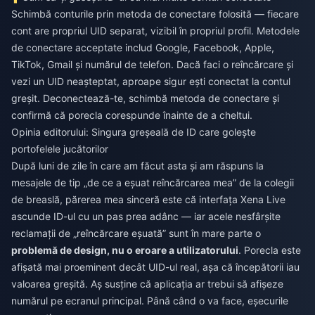
Schimbă conturile prin metoda de conectare folosită — fiecare
cont are propriul UID separat, vizibil în propriul profil. Metodele
de conectare acceptate includ Google, Facebook, Apple,
TikTok, Gmail și numărul de telefon. Dacă faci o reîncărcare și
vezi un UID neașteptat, aproape sigur ești conectat la contul
greșit. Deconectează-te, schimbă metoda de conectare și
confirmă că porecla corespunde înainte de a cheltui.
Opinia editorului: Singura greșeală de ID care golește
portofelele jucătorilor
După luni de zile în care am făcut asta și am răspuns la
mesajele de tip „de ce a eșuat reîncărcarea mea” de la colegii
de breaslă, părerea mea sinceră este că interfața Xena Live
ascunde ID-ul cu un pas prea adânc — iar acele nesfârșite
reclamații de „reîncărcare eșuată” sunt în mare parte o
problemă de design, nu o eroare a utilizatorului
. Porecla este
afișată mai proeminent decât UID-ul real, așa că începătorii iau
valoarea greșită. Aș susține că aplicația ar trebui să afișeze
numărul pe ecranul principal. Până când o va face, eșecurile