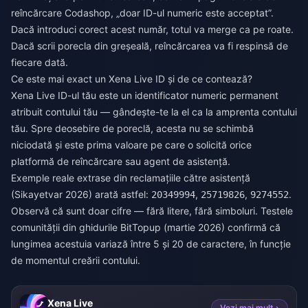
reîncărcare Codashop, „doar ID-ul numeric este acceptat”.
Dacă introduci corect acest număr, totul va merge ca pe roate.
Dacă scrii porecla din greșeală, reîncărcarea va fi respinsă de
fiecare dată.
Ce este mai exact un Xena Live ID și de ce contează?
Xena Live ID-ul tău este un identificator numeric permanent
atribuit contului tău — gândește-te la el ca la amprenta contului
tău. Spre deosebire de poreclă, acesta nu se schimbă
niciodată și este prima valoare pe care o solicită orice
platformă de reîncărcare sau agent de asistență.
Exemple reale extrase din reclamațiile către asistență
(Sikayetvar 2026) arată astfel:
,
,
.
20349994
25719826
9274552
Observă că sunt doar cifre — fără litere, fără simboluri. Testele
comunității din ghidurile BitTopup (martie 2026) confirmă că
lungimea acestuia variază între 5 și 20 de caractere, în funcție
de momentul creării contului.
Xena Live
Vezi mai mult ›