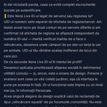
îți dai niciodată parola, ceea ce evită complet escrocheriile
bazate pe autentificare.
Este Xena Live ID-ul legat de serverul sau regiunea ta?
UID-ul numeric este separat de eticheta de regiune/server. Am
testat acest lucru pe două conturi de pe servere diferite și am
confirmat că eticheta de regiune se afișează independent de
numărul ID-ului — merită verificat înainte de a face o
reîncărcare, deoarece unele câmpuri de pe site-uri terțe le cer
pe ambele. UID-ul tău rămâne același indiferent de locul din
care joci.
De ce ascunde Xena Live ID-ul în meniul de profil?
Deoarece aplicația prioritizează afișarea socială în detrimentul
utilității contului — și, sincer, este o eroare de design. Porecla și
avatarul sunt ceea ce văd ceilalți jucători, așa că interfața le
pune pe acestea în față. ID-ul funcțional este împins cu un nivel
mai jos, în Informații Personale.
Acea singură alegere de design explică valul de reclamații de
tipul „reîncărcare eșuată” de pe forumurile comunității. Nu este