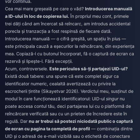
vor continua.
Cea mai mare greșeală pe care o văd?
Introducerea manuală
a ID-ului în loc de copierea lui.
În propriul meu cont, primele
trei dăți când am încercat să reîncarc, am introdus accidental
porecla și tranzacția a fost respinsă de fiecare dată.
Introducerea manuală — o cifră greșită, un spațiu în plus —
este principala cauză a eșecurilor la reîncărcare, din experiența
mea. Copiază-l cu butonul încorporat, fă o captură de ecran ca
rezervă și lipește-l. Fără excepții.
Acum, controversele.
Este periculos să-ți partajezi UID-ul?
Există două tabere: una spune că este complet sigur ca
identificator numeric, cealaltă avertizează cu privire la
escrocherii țintite (Sikayetvar 2026). Verdictul meu, susținut de
modul în care funcționează identificatorul: UID-ul
singur
nu
poate accesa contul tău, deci partajarea lui cu o platformă de
reîncărcare verificată sau cu un prieten de încredere este în
regulă. Dar
nu ar trebui să postezi niciodată public o captură
de ecran cu pagina ta completă de profil
— combinația dintre
UID și o adresă de e-mail vizibilă sau o etichetă de conectare