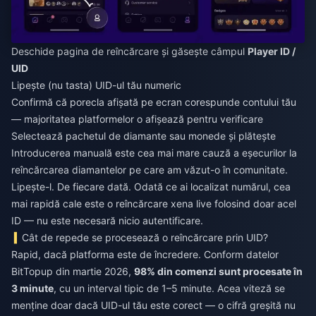
Deschide pagina de reîncărcare și găsește câmpul
Player ID /
UID
Lipește (nu tasta) UID-ul tău numeric
Confirmă că porecla afișată pe ecran corespunde contului tău
— majoritatea platformelor o afișează pentru verificare
Selectează pachetul de diamante sau monede și plătește
Introducerea manuală este cea mai mare cauză a eșecurilor la
reîncărcarea diamantelor pe care am văzut-o în comunitate.
Lipește-l. De fiecare dată. Odată ce ai localizat numărul, cea
mai rapidă cale este o
reîncărcare xena live
folosind doar acel
ID — nu este necesară nicio autentificare.
Cât de repede se procesează o reîncărcare prin UID?
Rapid, dacă platforma este de încredere. Conform datelor
BitTopup din martie 2026,
98% din comenzi sunt procesate în
3 minute
, cu un interval tipic de 1–5 minute. Acea viteză se
menține doar dacă UID-ul tău este corect — o cifră greșită nu