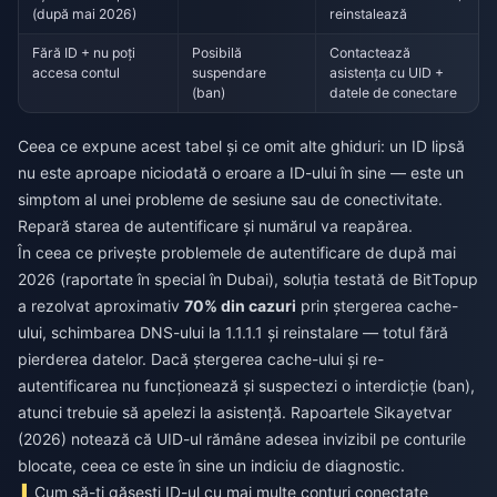
(după mai 2026)
reinstalează
Fără ID + nu poți
Posibilă
Contactează
accesa contul
suspendare
asistența cu UID +
(ban)
datele de conectare
Ceea ce expune acest tabel și ce omit alte ghiduri: un ID lipsă
nu este aproape niciodată o eroare a ID-ului în sine — este un
simptom al unei probleme de sesiune sau de conectivitate.
Repară starea de autentificare și numărul va reapărea.
În ceea ce privește problemele de autentificare de după mai
2026 (raportate în special în Dubai), soluția testată de BitTopup
a rezolvat aproximativ
70% din cazuri
prin ștergerea cache-
ului, schimbarea DNS-ului la 1.1.1.1 și reinstalare — totul fără
pierderea datelor. Dacă ștergerea cache-ului și re-
autentificarea nu funcționează și suspectezi o interdicție (ban),
atunci trebuie să apelezi la asistență. Rapoartele Sikayetvar
(2026) notează că UID-ul rămâne adesea invizibil pe conturile
blocate, ceea ce este în sine un indiciu de diagnostic.
Cum să-ți găsești ID-ul cu mai multe conturi conectate