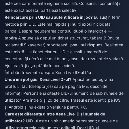
este cea care permite ingineria socială. Consensul comunității
este exact acesta: partajează selectiv.
Reîncărcare prin UID sau autentificare în joc?
Eu susțin ferm
metoda prin UID. Este mai rapidă și nu îți expui niciodată
parola. Despre recuperarea contului după o interdicție —
tabăra A spune să depui un tichet structurat, tabăra B (multe
reclamații Sikayetvar) raportează lipsa unui răspuns. Realitatea
este mixtă. Un tichet clar cu UID + e-mail + metodă de
conectare îți oferă cele mai bune șanse, dar rezultatele variază.
Ajustează-ți așteptările în consecință.
Întrebări frecvente despre Xena Live ID-ul tău
Unde îmi pot găsi Xena Live ID-ul?
Apasă pe pictograma
profilului tău (dreapta jos) sau pe pagina ME, deschide
Informații Personale și citește UID-ul numeric de sub numele de
utilizator. Are între 5 și 20 de cifre. Traseul este identic pe iOS
și Android și nu există o versiune pentru PC.
Care este diferența dintre Xena Live ID și numele de
utilizator?
UID-ul este un șir numeric permanent; numele de
utilizator/porecla este un text editabil. Doar UID-ul