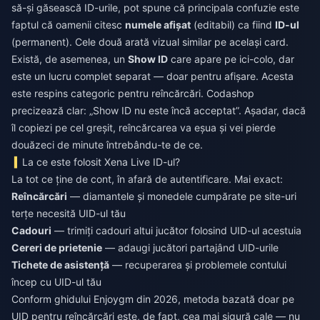
să-și găsească ID-urile, pot spune că principala confuzie este
faptul că oamenii citesc
numele afișat
(editabil) ca fiind
ID-ul
(permanent). Cele două arată vizual similar pe același card.
Există, de asemenea, un
Show ID
care apare pe ici-colo, dar
este un lucru complet separat — doar pentru afișare. Acesta
este respins categoric pentru reîncărcări. Codashop
precizează clar: „Show ID nu este încă acceptat”. Așadar, dacă
îl copiezi pe cel greșit, reîncărcarea va eșua și vei pierde
douăzeci de minute întrebându-te de ce.
La ce este folosit Xena Live ID-ul?
La tot ce ține de cont, în afară de autentificare. Mai exact:
Reîncărcări
— diamantele și monedele cumpărate pe site-uri
terțe necesită UID-ul tău
Cadouri
— trimiți cadouri altui jucător folosind UID-ul acestuia
Cereri de prietenie
— adaugi jucători partajând UID-urile
Tichete de asistență
— recuperarea și problemele contului
încep cu UID-ul tău
Conform ghidului Enjoygm din 2026, metoda bazată doar pe
UID pentru reîncărcări este, de fapt, cea mai sigură cale — nu