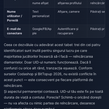
nume afișat
afișarea profilului
reîncărcări
Nume
Text
Afișare, camere
Păstrați semi
utilizator /
personalizat
Poreclă
E-mail de
Google/FB/Ap
Autentificare și
Păstrați priva
conectare
ple
recuperare
Ceea ce dezvăluie cu adevărat acest tabel: trei din cei patru
identificatori sunt inutili pentru singurul lucru pe care
majoritatea jucătorilor încearcă să-l facă — reîncărcarea
diamantelor. Doar UID-ul numeric funcționează. Dacă îl
confunzi cu orice alt rând, tranzacția eșuează. Conform
surselor Codashop și BitTopup 2026, nu există conflicte în
acest punct — este consecvent pe fiecare platformă de
reîncărcare.
Și aspectul permanenței contează. UID-ul tău este fix pe toată
durata de viață a contului. Porecla? Schimb-o oricând dorești
— nu va afecta cu nimic partea de reîncărcare, deoarece
platformele citesc doar numărul.