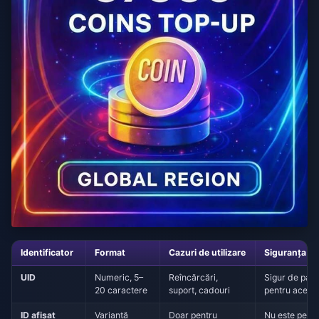
Identificator
Format
Cazuri de utilizare
Siguranța par
UID
Numeric, 5–
Reîncărcări,
Sigur de part
20 caractere
suport, cadouri
pentru acest
ID afișat
Variantă
Doar pentru
Nu este pent