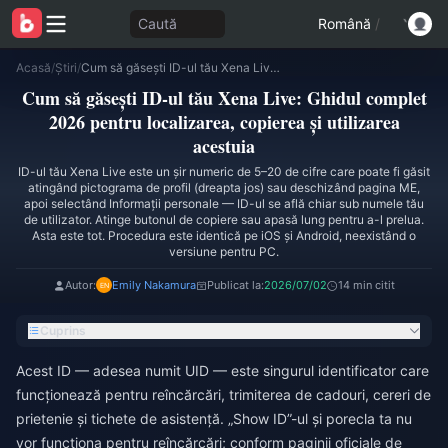
Caută
Română
/
Acasă
/
Știri
/
Cum să găsești ID-ul tău Xena Live: Ghidul complet 2026 pentru localizarea, copierea și utilizarea acestuia
Cum să găsești ID-ul tău Xena Live: Ghidul complet
2026 pentru localizarea, copierea și utilizarea
acestuia
ID-ul tău Xena Live este un șir numeric de 5–20 de cifre care poate fi găsit
atingând pictograma de profil (dreapta jos) sau deschizând pagina ME,
apoi selectând Informații personale — ID-ul se află chiar sub numele tău
de utilizator. Atinge butonul de copiere sau apasă lung pentru a-l prelua.
Asta este tot. Procedura este identică pe iOS și Android, neexistând o
versiune pentru PC.
Autor:
Emily Nakamura
Publicat la:
2026/07/02
14 min citit
Cuprins
Acest ID — adesea numit UID — este singurul identificator care
funcționează pentru reîncărcări, trimiterea de cadouri, cereri de
prietenie și tichete de asistență. „Show ID”-ul și porecla ta nu
vor funcționa pentru reîncărcări; conform paginii oficiale de