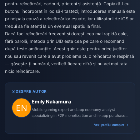
pentru reîncărcări, cadouri, prieteni și asistență. Copiază-l cu
butonul încorporat în loc să-l tastezi; introducerea manuală este
principala cauză a reîncărcărilor eșuate, iar utilizatorii de iOS ar
trebui să fie atenți la un eventual spațiu la final.
Dacă faci reîncărcări frecvent și dorești cea mai rapidă cale,
fără parolă, metoda prin UID este cea pe care o recomand
după teste amănunțite. Acest ghid este pentru orice jucător
nou sau revenit care a avut probleme cu o reîncărcare respinsă
— găsește-ți numărul, verifică fiecare cifră și nu vei mai rata
nicio reîncărcare.
DESPRE AUTOR
Emily Nakamura
Mobile gaming expert and app economy analyst
specializing in F2P monetization and in-app purchase
trends.
Vezi profilul complet →