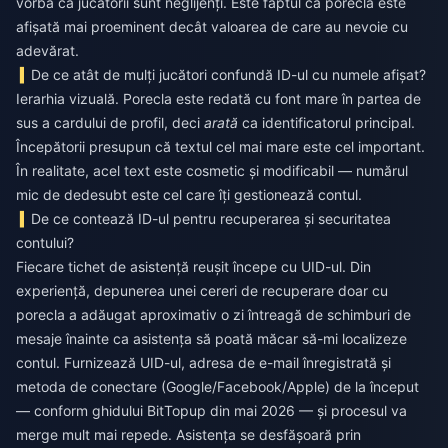
vorba că jucătorii sunt neglijenți. Este faptul că porecla este
afișată mai proeminent decât valoarea de care au nevoie cu
adevărat.
De ce atât de mulți jucători confundă ID-ul cu numele afișat?
Ierarhia vizuală. Porecla este redată cu font mare în partea de
sus a cardului de profil, deci
arată
ca identificatorul principal.
Începătorii presupun că textul cel mai mare este cel important.
În realitate, acel text este cosmetic și modificabil — numărul
mic de dedesubt este cel care îți gestionează contul.
De ce contează ID-ul pentru recuperarea și securitatea
contului?
Fiecare tichet de asistență reușit începe cu UID-ul. Din
experiență, depunerea unei cereri de recuperare doar cu
porecla a adăugat aproximativ o zi întreagă de schimburi de
mesaje înainte ca asistența să poată măcar să-mi localizeze
contul. Furnizează UID-ul, adresa de e-mail înregistrată și
metoda de conectare (Google/Facebook/Apple) de la început
— conform ghidului BitTopup din mai 2026 — și procesul va
merge mult mai repede. Asistența se desfășoară prin