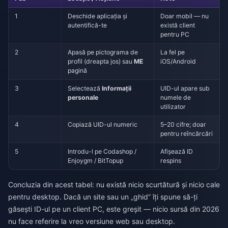
1
Deschide aplicația și
Doar mobil — nu
autentifică-te
există client
pentru PC
2
Apasă pe pictograma de
La fel pe
profil (dreapta jos) sau
ME
iOS/Android
pagină
3
Selectează
Informații
UID-ul apare sub
personale
numele de
utilizator
4
Copiază UID-ul numeric
5–20 cifre; doar
pentru reîncărcări
5
Introdu-l pe Codashop /
Afișează ID
Enjoygm / BitTopup
respins
Concluzia din acest tabel: nu există nicio scurtătură și nicio cale
pentru desktop. Dacă un site sau un „ghid” îți spune să-ți
găsești ID-ul pe un client PC, este greșit — nicio sursă din 2026
nu face referire la vreo versiune web sau desktop.