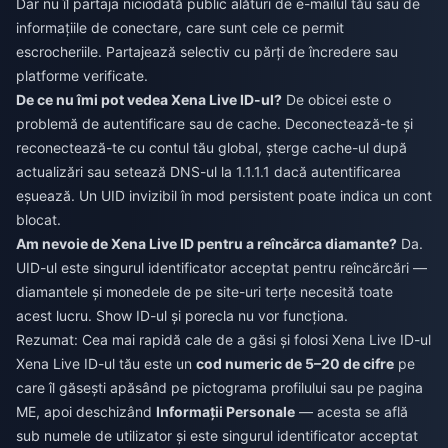
Dar nu îl partaja niciodată public alături de e-mailul tău sau de
informațiile de conectare, care sunt cele ce permit
escrocheriile. Partajează selectiv cu părți de încredere sau
platforme verificate.
De ce nu îmi pot vedea Xena Live ID-ul?
De obicei este o
problemă de autentificare sau de cache. Deconectează-te și
reconectează-te cu contul tău global, șterge cache-ul după
actualizări sau setează DNS-ul la 1.1.1.1 dacă autentificarea
eșuează. Un UID invizibil în mod persistent poate indica un cont
blocat.
Am nevoie de Xena Live ID pentru a reîncărca diamante?
Da.
UID-ul este singurul identificator acceptat pentru reîncărcări —
diamantele și monedele de pe site-uri terțe necesită toate
acest lucru. Show ID-ul și porecla nu vor funcționa.
Rezumat: Cea mai rapidă cale de a găsi și folosi Xena Live ID-ul
Xena Live ID-ul tău este un
cod numeric de 5–20 de cifre
pe
care îl găsești apăsând pe pictograma profilului sau pe pagina
ME, apoi deschizând
Informații Personale
— acesta se află
sub numele de utilizator și este singurul identificator acceptat