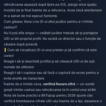
reîncărcarea eșuează după lipire pe iOS, șterge orice spațiu
invizibil de la final înainte de a reîncerca. Acea mică atenționare
m-a salvat de trei eșecuri fantomă.
Cum găsesc Xena Live ID-ul altui jucător pentru a-i trimite
cadouri?
Nu îl poți afla singur — celălalt jucător trebuie să-și partajeze
UID-ul din propriul profil. Nu există un director sau o funcție de
căutare după poreclă.
Cum să vizualizezi ID-ul unui prieten și să confirmi că este
corect
Roagă-l să-și deschidă profilul și să citească UID-ul de sub
numele de utilizator
Roagă-l să-l copieze sau să facă o captură de ecran pentru a
evita erorile de transcriere
Înainte de a trimite ceva,
verifică fiecare cifră
— un număr
greșit trimite cadoul sau reîncărcarea ta în contul unui străin
Nota de bune practici a BitTopup pentru 2026 spune clar:
verifică întotdeauna cifrele UID-ului înainte de a lipi, deoarece o