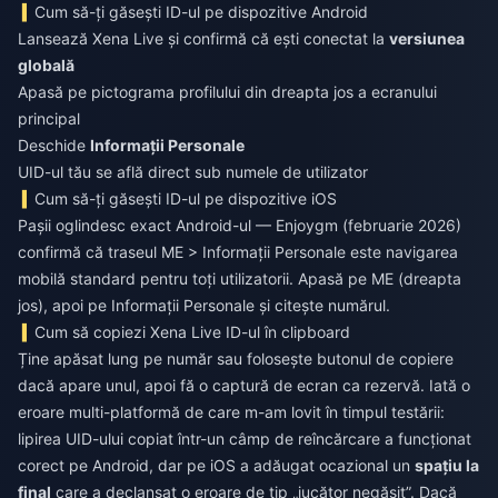
Cum să-ți găsești ID-ul pe dispozitive Android
Lansează Xena Live și confirmă că ești conectat la
versiunea
globală
Apasă pe pictograma profilului din dreapta jos a ecranului
principal
Deschide
Informații Personale
UID-ul tău se află direct sub numele de utilizator
Cum să-ți găsești ID-ul pe dispozitive iOS
Pașii oglindesc exact Android-ul — Enjoygm (februarie 2026)
confirmă că traseul ME > Informații Personale este navigarea
mobilă standard pentru toți utilizatorii. Apasă pe ME (dreapta
jos), apoi pe Informații Personale și citește numărul.
Cum să copiezi Xena Live ID-ul în clipboard
Ține apăsat lung pe număr sau folosește butonul de copiere
dacă apare unul, apoi fă o captură de ecran ca rezervă. Iată o
eroare multi-platformă de care m-am lovit în timpul testării:
lipirea UID-ului copiat într-un câmp de reîncărcare a funcționat
corect pe Android, dar pe iOS a adăugat ocazional un
spațiu la
final
care a declanșat o eroare de tip „jucător negăsit”. Dacă