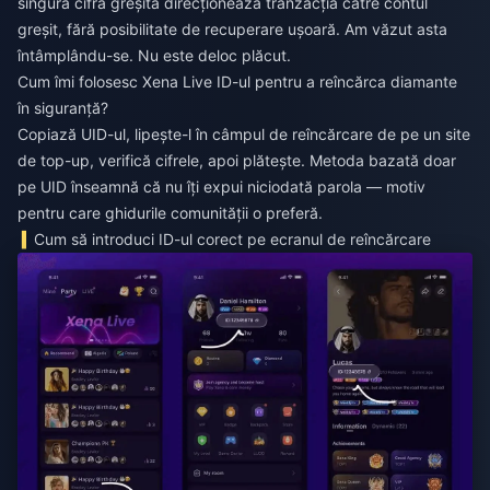
singură cifră greșită direcționează tranzacția către contul
greșit, fără posibilitate de recuperare ușoară. Am văzut asta
întâmplându-se. Nu este deloc plăcut.
Cum îmi folosesc Xena Live ID-ul pentru a reîncărca diamante
în siguranță?
Copiază UID-ul, lipește-l în câmpul de reîncărcare de pe un site
de top-up, verifică cifrele, apoi plătește. Metoda bazată doar
pe UID înseamnă că nu îți expui niciodată parola — motiv
pentru care ghidurile comunității o preferă.
Cum să introduci ID-ul corect pe ecranul de reîncărcare