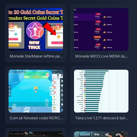
Monede StarMaker ieftine pent
Monede MICO Live MENA dup
ru audițiile SupernovaX 2026
ă v5.2: Cele mai ieftine oferte 2
(Reducere de 12-23%)
026
Cum să folosești codul NCRCK
Taka Live 1.2.11 descarcă bater
YT8EF pentru monede Eggy gr
ia rapid după actualizarea din i
atuite (aug. 2026)
ulie 2026? Cauze și soluții