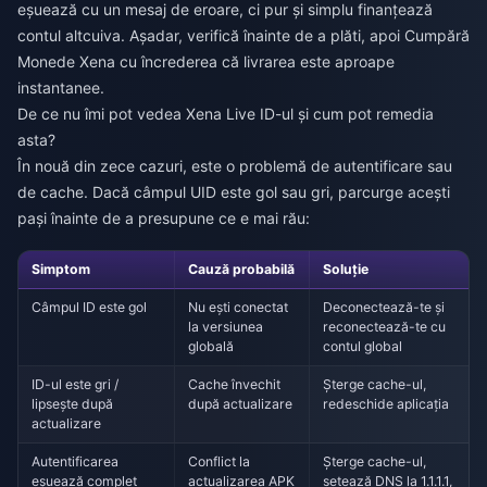
eșuează cu un mesaj de eroare, ci pur și simplu finanțează
contul altcuiva. Așadar, verifică înainte de a plăti, apoi
Cumpără
Monede Xena
cu încrederea că livrarea este aproape
instantanee.
De ce nu îmi pot vedea Xena Live ID-ul și cum pot remedia
asta?
În nouă din zece cazuri, este o problemă de autentificare sau
de cache. Dacă câmpul UID este gol sau gri, parcurge acești
pași înainte de a presupune ce e mai rău:
Simptom
Cauză probabilă
Soluție
Câmpul ID este gol
Nu ești conectat
Deconectează-te și
la versiunea
reconectează-te cu
globală
contul global
ID-ul este gri /
Cache învechit
Șterge cache-ul,
lipsește după
după actualizare
redeschide aplicația
actualizare
Autentificarea
Conflict la
Șterge cache-ul,
eșuează complet
actualizarea APK
setează DNS la 1.1.1.1,