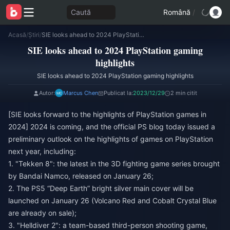
Caută
Română
/
Acasă
/
Știri
/
SIE looks ahead to 2024 PlayStation gaming highlights
SIE looks ahead to 2024 PlayStation gaming
highlights
SIE looks ahead to 2024 PlayStation gaming highlights
Autor:
Marcus Chen
Publicat la:
2023/12/29
2 min citit
[SIE looks forward to the highlights of PlayStation games in
2024] 2024 is coming, and the official PS blog today issued a
preliminary outlook on the highlights of games on PlayStation
next year, including:
1. "Tekken 8": the latest in the 3D fighting game series brought
by Bandai Namco, released on January 26;
2. The PS5 “Deep Earth” bright silver main cover will be
launched on January 26 (Volcano Red and Cobalt Crystal Blue
are already on sale);
3. "Helldiver 2": a team-based third-person shooting game,