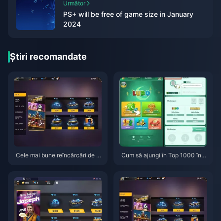
Următor
PS+ will be free of game size in January
2024
Știri recomandate
Cele mai bune reîncărcări de di
Cum să ajungi în Top 1000 în L
amante Free Fire în mai 2026
iga Globală Yalla Ludo în 2026:
(LATAM)
Sfaturi profesionale care chiar
funcționează