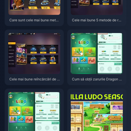
Care sunt cele mai bune metod
Cele mai bune 5 metode de reî
e de reîncărcare Free Fire Dia
ncărcare a diamantelor Free Fir
monds (LATAM) în mai 2026?
e în regiunea LATAM pentru bo
nusul dublu din aprilie 2026
Cele mai bune reîncărcări de di
Cum să obții zarurile Dragon gr
amante Free Fire pentru LATA
atuit în Yalla Ludo Global — Gh
M: Poți obține într-adevăr un b
idul sarcinilor zilnice F2P pentr
onus de +500 în aprilie 2026?
u primăvara anului 2026