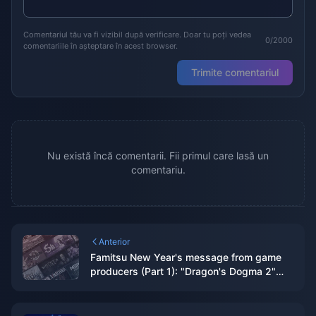
Comentariul tău va fi vizibil după verificare. Doar tu poți vedea
0/2000
comentariile în așteptare în acest browser.
Trimite comentariul
Nu există încă comentarii. Fii primul care lasă un
comentariu.
Anterior
Famitsu New Year's message from game
producers (Part 1): "Dragon's Dogma 2"
enters the final stage, SE Asano Group will
announce a new game next year