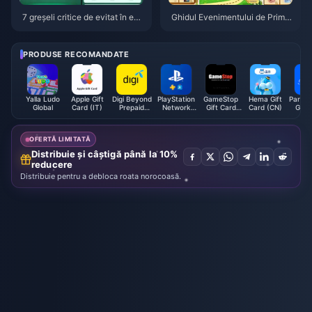
7 greșeli critice de evitat în eve
Ghidul Evenimentului de Primă
nimentul de primăvară Yalla Lu
vară Yalla Ludo Global din april
do Global din aprilie 2026 (Dia
ie 2026: Diamante maxime, ski
mante gratuite și skin de zaruri
n de zaruri Dragon și strategie
PRODUSE RECOMANDATE
Dragon)
pentru clasament
Yalla Ludo
Apple Gift
Digi Beyond
PlayStation
GameStop
Hema Gift
Param
Global
Card (IT)
Prepaid
Network
Gift Card
Card (CN)
Gift 
Reload (MY)
Card (ES)
(US)
(U
OFERTĂ LIMITATĂ
Distribuie și câștigă până la 10%
reducere
Distribuie pentru a debloca roata norocoasă.