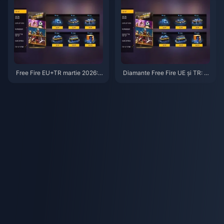
h OB53
Free Fire EU+TR martie 2026:
Diamante Free Fire UE și TR: G
Clasamentul celor mai bune ev
hid privind modificarea prețuril
enimente cu diamante
or în martie 2026