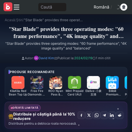
Caută
Română
/
Acasă
/
Știri
/
"Star Blade" provides three operating modes: "60 frame performance", "4K image quality" and "balanced"
"Star Blade" provides three operating modes: "60
frame performance", "4K image quality" and
"balanced"
"Star Blade" provides three operating modes: "60 frame performance", "4K
image quality" and "balanced"
Autor:
David Kim
Publicat la:
2024/02/19
1 min citit
PRODUSE RECOMANDATE
KilaKila Red
Free Fire
ROO Nyan
Mint Prepaid
Elelive-小象
Bilibili
Bili
Bean Top Up
Diamonds EU
Pass &
Card (AU)
直播
Premium
Prem
+ TR
License
Membership
Membe
(VN)
(M
OFERTĂ LIMITATĂ
Distribuie și câștigă până la 10%
reducere
Distribuie pentru a debloca roata norocoasă.