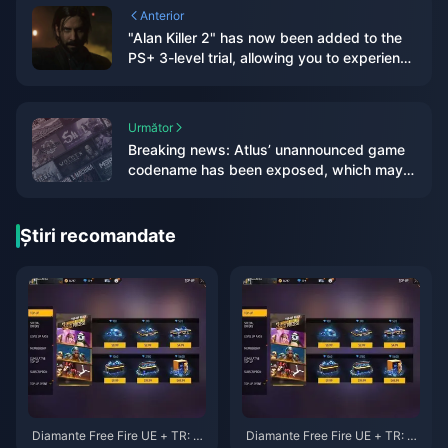
Anterior
"Alan Killer 2" has now been added to the
PS+ 3-level trial, allowing you to experience
3 hours of game content
Următor
Breaking news: Atlus’ unannounced game
codename has been exposed, which may
be a new game in the “Goddess” series
Știri recomandate
Diamante Free Fire UE + TR: G
Diamante Free Fire UE + TR: P