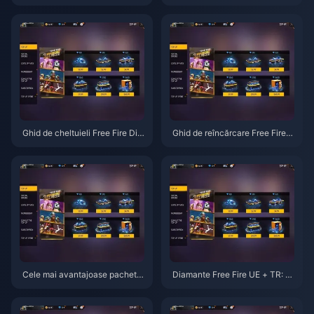
hid de buget pentru resetarea s
achete Booyah Pass OB53 cla
istemului de milă (pity) în OB5
sificate după ROI — Aprilie 202
3, aprilie 2026
6
Ghid de cheltuieli Free Fire Dia
Ghid de reîncărcare Free Fire D
monds pentru UE + TR: Cele m
iamonds pentru UE + TR 2026
ai bune pachete OB53 și renta
bilitatea Booyah Pass pentru a
prilie 2026
Cele mai avantajoase pachete
Diamante Free Fire UE + TR: C
de diamante Free Fire pentru U
ele mai bune pachete înainte d
E + TR în 2026: Top 7 clasate d
e 31 martie
upă scumpiri și permisul Booya