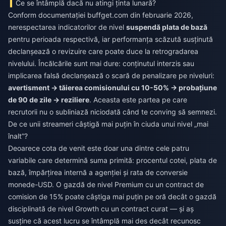
Ce se întâmplă dacă nu atingi ținta lunară?
Conform documentației buffget.com din februarie 2026,
nerespectarea indicatorilor de nivel
suspendă plata de bază
pentru perioada respectivă, iar performanța scăzută susținută
declanșează o revizuire care poate duce la retrogradarea
nivelului. Încălcările sunt mai dure: conținutul interzis sau
implicarea falsă declanșează o scară de penalizare pe niveluri:
avertisment → tăierea comisionului cu 10-50% → probațiune
de 90 de zile → reziliere
. Aceasta este partea pe care
recrutorii nu o subliniază niciodată când te conving să semnezi.
De ce unii streameri câștigă mai puțin în ciuda unui nivel „mai
înalt”?
Deoarece cota de venit este doar una dintre cele patru
variabile care determină suma primită: procentul cotei, plata de
bază, împărțirea internă a agenției și rata de conversie
monede-USD. O gazdă de nivel Premium cu un contract de
comision de 15% poate câștiga mai puțin pe oră decât o gazdă
disciplinată de nivel Growth cu un contract curat — și aș
susține că acest lucru se întâmplă mai des decât recunosc