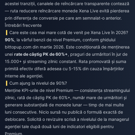
acestei tranziții, canalele de reîncărcare transparente contează
— ruta
reducere reîncărcare monede Xena Live
evită pierderea
prin diferența de conversie pe care am semnalat-o anterior.
Întrebări frecvente
Care este cea mai mare cotă de venit pe Xena Live în 2026?
90%
, la vârful benzii de nivel Premium, conform ghidului
bittopup.com din martie 2026. Este condiționată de menținerea
unei
rate de câștig PK de 60%+
, praguri de urmăritori în jur de
15.000+ și streaming zilnic constant. Rata promovată și suma
primită efectiv diferă adesea cu 5-15% din cauza împărțirilor
interne ale agenției.
Cum ajung la nivelul de 90%?
Menține KPI-urile de nivel Premium — consistența streamingului
zilnic, rată de câștig PK de 60%+, număr mare de urmăritori și
generare substanțială de monede lunar — timp de mai multe
luni consecutive. Nicio sursă nu publică o formulă exactă de
deblocare. Solicită o revizuire scrisă a nivelului de la managerul
agenției tale după două luni de indicatori eligibili pentru
Premium.