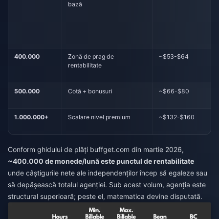
bază
400.000
Zonă de prag de
~$53-$64
rentabilitate
500.000
Cotă + bonusuri
~$66-$80
1.000.000+
Scalare nivel premium
~$132-$160
Conform ghidului de plăți buffget.com din martie 2026,
~400.000 de monede/lună este punctul de rentabilitate
unde câștigurile nete ale independenților încep să egaleze sau
să depășească totalul agenției. Sub acest volum, agenția este
structural superioară; peste el, matematica devine disputată.