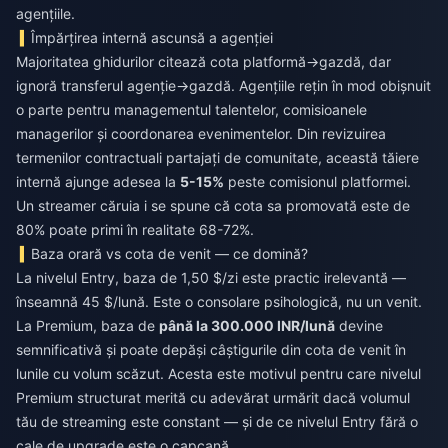
agențiile.
Împărțirea internă ascunsă a agenției
Majoritatea ghidurilor citează cota platformă→gazdă, dar
ignoră transferul agenție→gazdă. Agențiile rețin în mod obișnuit
o parte pentru managementul talentelor, comisioanele
managerilor și coordonarea evenimentelor. Din revizuirea
termenilor contractuali partajați de comunitate, această tăiere
internă ajunge adesea la
5-15%
peste comisionul platformei.
Un streamer căruia i se spune că cota sa promovată este de
80% poate primi în realitate 68-72%.
Baza orară vs cota de venit — ce domină?
La nivelul Entry, baza de 1,50 $/zi este practic irelevantă —
înseamnă 45 $/lună. Este o consolare psihologică, nu un venit.
La Premium, baza de
până la 300.000 INR/lună
devine
semnificativă și poate depăși câștigurile din cota de venit în
lunile cu volum scăzut. Acesta este motivul pentru care nivelul
Premium structurat merită cu adevărat urmărit dacă volumul
tău de streaming este constant — și de ce nivelul Entry fără o
cale de upgrade este o capcană.