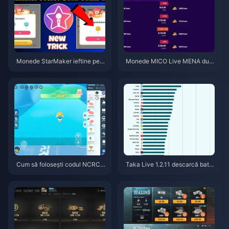
Monede StarMaker ieftine pent
Monede MICO Live MENA dup
ru audițiile SupernovaX 2026
ă v5.2: Cele mai ieftine oferte 2
(Reducere de 12-23%)
026
Cum să folosești codul NCRCK
Taka Live 1.2.11 descarcă bater
YT8EF pentru monede Eggy gr
ia rapid după actualizarea din i
atuite (aug. 2026)
ulie 2026? Cauze și soluții