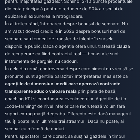
pentru majoritatea gazdelor. Schimbi 5-10 puncte procentuale
din cota principală pentru o reducere de 90% a riscului de
epuizare și expunerea la retrogradare.
În al treilea rând, întrebarea despre bonusul de semnare. Nu
am văzut dovezi credibile în 2026 despre bonusuri mari de
semnare sau termeni de transfer de talente în sursele
disponibile public. Dacă o agenție oferă unul, tratează clauza
de recuperare ca fiind contractul real — bonusurile sunt
instrumente de pârghie, nu cadouri.
În cele din urmă, controversa despre care nimeni nu vrea să se
pronunțe: sunt agențiile parazite? Interpretarea mea este că
agențiile de dimensiuni medii care operează contracte
transparente aduc o valoare reală
prin plata de bază,
coaching KPI și coordonarea evenimentelor. Agențiile de tip
„code-farming” de nivel inferior care recrutează volum fără
suport extrag marjă degeaba. Diferența este dacă managerul
tău îți poate numi ultimele trei streamuri. Dacă nu poate, ai
semnat cu o fermă de coduri.
Pentru spectatorii care doresc să susțină gazdele în timpul