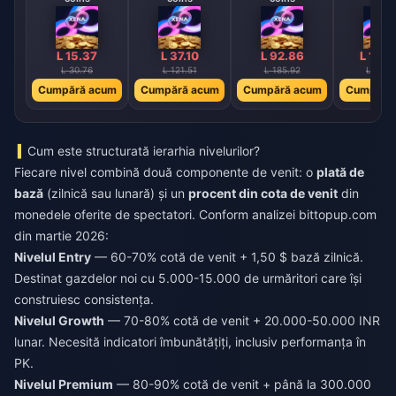
L 15.37
L 37.10
L 92.86
L 186
L 30.76
L 121.51
L 185.92
L 373.
Cumpără acum
Cumpără acum
Cumpără acum
Cumpără
Cum este structurată ierarhia nivelurilor?
Fiecare nivel combină două componente de venit: o
plată de
bază
(zilnică sau lunară) și un
procent din cota de venit
din
monedele oferite de spectatori. Conform analizei bittopup.com
din martie 2026:
Nivelul Entry
— 60-70% cotă de venit + 1,50 $ bază zilnică.
Destinat gazdelor noi cu 5.000-15.000 de urmăritori care își
construiesc consistența.
Nivelul Growth
— 70-80% cotă de venit + 20.000-50.000 INR
lunar. Necesită indicatori îmbunătățiți, inclusiv performanța în
PK.
Nivelul Premium
— 80-90% cotă de venit + până la 300.000