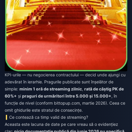
KPI-urile — nu negocierea contractului — decid unde ajungi cu
adevărat în ierarhie. Pragurile publicate sunt înșelător de
simple:
minim 1 oră de streaming zilnic
,
rată de câștig PK de
60%+
și
praguri de urmăritori între 5.000 și 15.000+
, în
funcție de nivel (conform bittopup.com, martie 2026). Ceea ce
omit ghidurile este stratul de consecințe.
Ce contează ca timp valid de streaming?
Aceasta este lacuna de date pe care vreau să o evidențiez
clar:
nicio documentație publică din iunie 2026 nu specifică