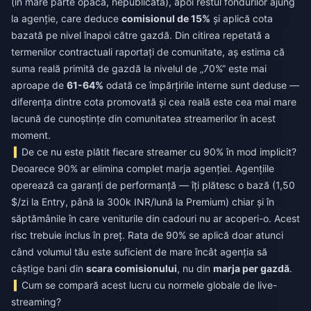
(în mare parte opacă, nepublicată), apoi restul fondurilor ajung
la agenție, care deduce
comisionul de 15%
și aplică cota
bazată pe nivel înapoi către gazdă. Din citirea repetată a
termenilor contractuali raportați de comunitate, aș estima că
suma reală primită de gazdă la nivelul de „70%” este mai
aproape de
61-64%
odată ce împărțirile interne sunt deduse —
diferența dintre cota promovată și cea reală este cea mai mare
lacună de cunoștințe din comunitatea streamerilor în acest
moment.
De ce nu este plătit fiecare streamer cu 90% în mod implicit?
Deoarece 90% ar elimina complet marja agenției. Agențiile
operează ca garanți de performanță — îți plătesc o bază (1,50
$/zi la Entry, până la 300k INR/lună la Premium) chiar și în
săptămânile în care veniturile din cadouri nu ar acoperi-o. Acest
risc trebuie inclus în preț. Rata de 90% se aplică doar atunci
când volumul tău este suficient de mare încât agenția să
câștige bani din
scara comisionului
, nu din
marja per gazdă
.
Cum se compară acest lucru cu normele globale de live-
streaming?