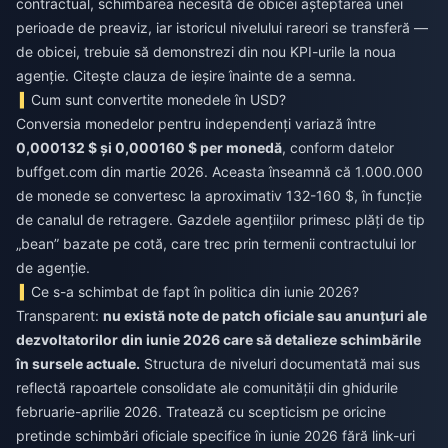
contractual, schimbarea necesită de obicei așteptarea unei
perioade de preaviz, iar istoricul nivelului rareori se transferă —
de obicei, trebuie să demonstrezi din nou KPI-urile la noua
agenție. Citește clauza de ieșire înainte de a semna.
Cum sunt convertite monedele în USD?
Conversia monedelor pentru independenți variază între
0,000132 $ și 0,000160 $ per monedă
, conform datelor
buffget.com din martie 2026. Aceasta înseamnă că 1.000.000
de monede se convertesc la aproximativ 132-160 $, în funcție
de canalul de retragere. Gazdele agențiilor primesc plăți de tip
„bean” bazate pe cotă, care trec prin termenii contractului lor
de agenție.
Ce s-a schimbat de fapt în politica din iunie 2026?
Transparent:
nu există note de patch oficiale sau anunțuri ale
dezvoltatorilor din iunie 2026 care să detalieze schimbările
în sursele actuale.
Structura de niveluri documentată mai sus
reflectă rapoartele consolidate ale comunității din ghidurile
februarie-aprilie 2026. Tratează cu scepticism pe oricine
pretinde schimbări oficiale specifice în iunie 2026 fără link-uri