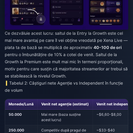
Ce dezvăluie acest lucru: saltul de la Entry la Growth este cel
mai mare avantaj pe care îl vei obține vreodată pe Xena Live —
plata ta de bază se multiplică de aproximativ
40-100 de ori
pentru o îmbunătățire de 10% a cotei de venit. Saltul de la
Growth la Premium este mult mai mic în termeni proporționali,
motiv pentru care susțin că majoritatea streamerilor ar trebui să
se stabilească la nivelul Growth.
Tabelul 2: Câștiguri nete Agenție vs Independent în funcție
de volum
Monede/Lună
Venit net agenție (estimat)
Venit net independe
50.000
Mai mare (baza susține
~$6,60-$8,00
acest lucru)
250.000
Competitiv după pragul de
~$33-$40