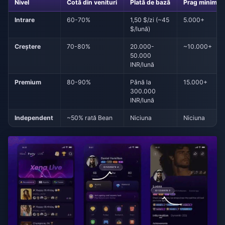
Nivel
Cotă din venituri
Plată de bază
Prag minim de
Intrare
60-70%
1,50 $/zi (~45
5.000+
$/lună)
Creștere
70-80%
20.000-
~10.000+
50.000
INR/lună
Premium
80-90%
Până la
15.000+
300.000
INR/lună
Independent
~50% rată Bean
Niciuna
Niciuna