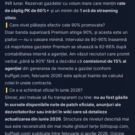
INR lunar. Rezervat gazdelor cu volum mare care mențin
rate
de câștig PK de 60%+
și un minim de
1 oră de streaming
zilnic
.
Care nivel plătește efectiv cele 90% promovate?
Doar banda superioară Premium atinge 90%, și acesta este un
plafon — nu o valoare minimă. Intervalul de 80-90% înseamnă
că majoritatea gazdelor Premium se situează la 82-86% după
contabilitatea internă a agenției. Am văzut recrutori care promit
verbal „până la 90%” fără a dezvălui că
comisionul de 15% al
agenției
din generarea de monede a gazdei (conform
buffget.com, februarie 2026) este aplicat înainte de calculul
cotei în unele contracte.
Ce s-a schimbat oficial în iunie 2026?
Sincer, aici trebuie să fiu transparent cu tine:
nu au fost găsite
în sursele disponibile note de patch oficiale, anunțuri ale
dezvoltatorilor sau intrări în wiki care să detalieze
actualizarea din iunie 2026
. Structura de niveluri descrisă mai
sus este reconstruită din mai multe ghiduri terțe (bittopup.com,
buffget.com) publicate între februarie și aprilie 2026. Oricine