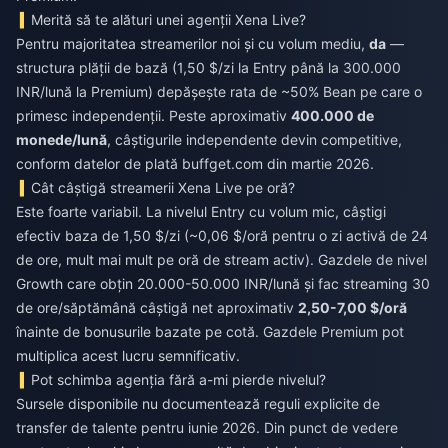
Merită să te alături unei agenții Xena Live?
Pentru majoritatea streamerilor noi și cu volum mediu,
da
—
structura plății de bază (1,50 $/zi la Entry până la 300.000
INR/lună la Premium) depășește rata de ~50% Bean pe care o
primesc independenții. Peste aproximativ
400.000 de
monede/lună
, câștigurile independente devin competitive,
conform datelor de plată buffget.com din martie 2026.
Cât câștigă streamerii Xena Live pe oră?
Este foarte variabil. La nivelul Entry cu volum mic, câștigi
efectiv baza de 1,50 $/zi (~0,06 $/oră pentru o zi activă de 24
de ore, mult mai mult pe oră de stream activ). Gazdele de nivel
Growth care obțin 20.000-50.000 INR/lună și fac streaming 30
de ore/săptămână câștigă net aproximativ
2,50-7,00 $/oră
înainte de bonusurile bazate pe cotă. Gazdele Premium pot
multiplica acest lucru semnificativ.
Pot schimba agenția fără a-mi pierde nivelul?
Sursele disponibile nu documentează reguli explicite de
transfer de talente pentru iunie 2026. Din punct de vedere