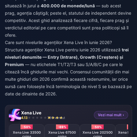
situează în jurul a
400.000 de monede/lună
— sub acest
prag, agenția câștigă; peste el, statutul de independent devine
competitiv. Acest ghid analizează fiecare cifră, fiecare prag și
verdictul editorial pe care competitorii sunt prea politicoși să îl
ofere.
Care sunt nivelurile agențiilor Xena Live în iunie 2026?
Structura agențiilor Xena Live pentru iunie 2026 utilizează
trei
niveluri denumite — Entry (Intrare), Growth (Creștere) și
Premium
— nu etichetele T1/T2/T3 sau S/A/B/C pe care le
citează încă ghidurile mai vechi. Consensul comunității din mai
multe ghiduri din 2026 confirmă această redenumire, iar orice
sursă care folosește încă terminologia de nivel S se bazează pe
date de dinainte de 2026.
Xena Live
Vezi mai mult ›
4.13
796 vândut
-50%
-69%
-50%
-50
Xena Live 33500
Xena Live 67500
Xena Live 202500
Xena Live 
coins
coins
coins
coin