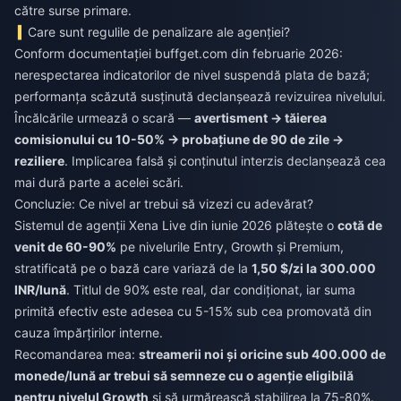
către surse primare.
Care sunt regulile de penalizare ale agenției?
Conform documentației buffget.com din februarie 2026:
nerespectarea indicatorilor de nivel suspendă plata de bază;
performanța scăzută susținută declanșează revizuirea nivelului.
Încălcările urmează o scară —
avertisment → tăierea
comisionului cu 10-50% → probațiune de 90 de zile →
reziliere
. Implicarea falsă și conținutul interzis declanșează cea
mai dură parte a acelei scări.
Concluzie: Ce nivel ar trebui să vizezi cu adevărat?
Sistemul de agenții Xena Live din iunie 2026 plătește o
cotă de
venit de 60-90%
pe nivelurile Entry, Growth și Premium,
stratificată pe o bază care variază de la
1,50 $/zi la 300.000
INR/lună
. Titlul de 90% este real, dar condiționat, iar suma
primită efectiv este adesea cu 5-15% sub cea promovată din
cauza împărțirilor interne.
Recomandarea mea:
streamerii noi și oricine sub 400.000 de
monede/lună ar trebui să semneze cu o agenție eligibilă
pentru nivelul Growth
și să urmărească stabilirea la 75-80%.