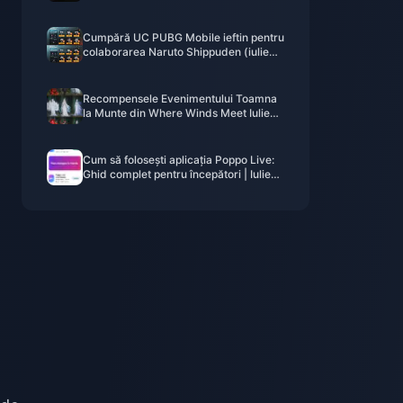
91,43$?
Cumpără UC PUBG Mobile ieftin pentru
colaborarea Naruto Shippuden (iulie
2026): Costuri, cele mai bune pachete
și reîncărcare sigură
Recompensele Evenimentului Toamna
la Munte din Where Winds Meet Iulie
2026: Listă Completă, Monedă și
Prioritate
Cum să folosești aplicația Poppo Live:
Ghid complet pentru începători | Iulie
2026