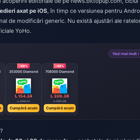
 acoperirii editoriale de pe news.bittopup.com, ciclul
edieri axat pe iOS
, în timp ce versiunea pentru Andro
al de modificări generic. Nu există ajustări ale ratelo
iciale YoHo.
Vezi mai mult ›
-48%
-48%
d
353000 Diamond
708000 Diamond
L 154.24
L 309.36
L 294.71
L 591.08
m
Cumpără acum
Cumpără acum
e?