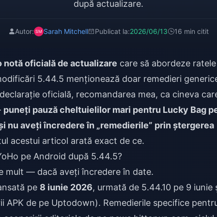
după actualizare.
Autor:
Sarah Mitchell
Publicat la:
2026/06/13
16 min citit
o notă oficială de actualizare
care să abordeze ratele
 modificări 5.44.5 menționează doar remedieri generic
declarație oficială, recomandarea mea, ca cineva car
—
puneți pauză cheltuielilor mari pentru Lucky Bag p
i nu aveți încredere în „remedierile” prin ștergerea
ul acestui articol arată exact de ce.
 YoHo pe Android după 5.44.5?
e mult — dacă aveți încredere în date.
lansată pe
8 iunie 2026
, urmată de 5.44.10 pe 9 iunie 
rii APK de pe Uptodown). Remedierile specifice pentr