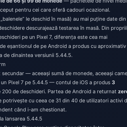
le de 66 și 99 de monede
— pachetele de nivel medi
rceput pentru cei care oferă cadouri ocazional.
 „balenele” le deschid în masă) au mai puține date din
deschidere descurajează testarea în masă. Din proprii
eschideri pe un Pixel 7, diferența este cea mai
nde eșantionul de pe Android a produs cu aproximativ
a de dinaintea versiunii 5.44.5.
orm
ont secundar — aceeași sumă de monede, aceeași came
 un Pixel 7 pe 5.44.5 — contul de iOS a produs
3
 200 de deschideri. Partea de Android a returnat
zer
potrivește cu ceea ce 31 din 40 de utilizatori activi d
dent când i-am chestionat.
la lansarea 5.44.5