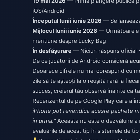
19 mai 2026
— Prima plângere publică pe
iOS/Android
Începutul lunii iunie 2026
— Se lansează 
Mijlocul lunii iunie 2026
— Următoarele v
mențiune despre Lucky Bag
În desfășurare
— Niciun răspuns oficial 
De ce jucătorii de Android consideră ac
Deoarece cifrele nu mai corespund cu mem
zile să te aștepți la o reușită rară la fiec
succes, creierul tău observă înainte ca ta
Recenzentul de pe Google Play care a înc
iPhone pot revendica aceste pachete mult 
în urmă."
Aceasta nu este o dezvăluire a 
evaluările de acest tip în sistemele de 