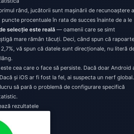
tatistică
primul rând, jucătorii sunt mașinării de recunoaștere 
5 puncte procentuale în rata de succes înainte de a le
de selecție este reală
— oamenii care se simt
câștigă mare rămân tăcuți. Deci, când spun că rapoarte
 2,7%, vă spun că datele sunt direcționale, nu literă d
plâng.
 este cea care o face să persiste. Dacă doar Android 
 Dacă și iOS ar fi fost la fel, ai suspecta un nerf global.
 lucru să pară o problemă de configurare specifică
tistic.
ează rezultatele