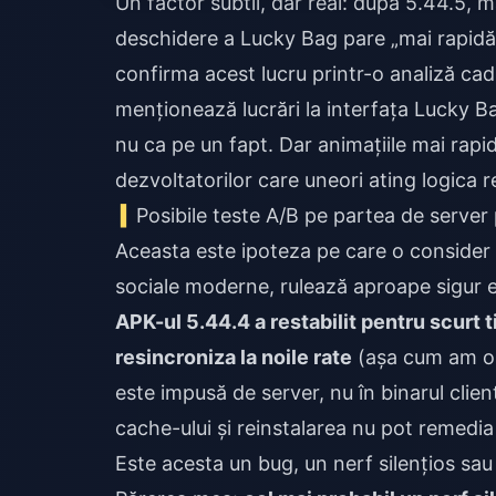
Un factor subtil, dar real: după 5.44.5, m
deschidere a Lucky Bag pare „mai rapidă
confirma acest lucru printr-o analiză cadr
menționează lucrări la interfața Lucky Ba
nu ca pe un fapt. Dar animațiile mai rapi
dezvoltatorilor care uneori ating logica
Posibile teste A/B pe partea de server
Aceasta este ipoteza pe care o consider c
sociale moderne, rulează aproape sigur 
APK-ul 5.44.4 a restabilit pentru scurt
resincroniza la noile rate
(așa cum am ob
este impusă de server, nu în binarul clie
cache-ului și reinstalarea nu pot remedi
Este acesta un bug, un nerf silențios sau