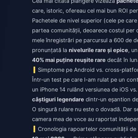
Cea mai citată plângere vizează
pachete
care, istoric, ofereau cel mai bun ROI pe
Pachetele de nivel superior (cele pe care
partea comunității, deoarece costul per 
mele înregistrări pe parcursul a 600 de d
pronunțată la
nivelurile rare și epice
, u
40% mai puține reușite rare
decât în lun
Simptome pe Android vs. cross-platf
Într-un test pe care l-am rulat pe un c
un iPhone 14 rulând versiunea de iOS vs.
câștiguri legendare
dintr-un eșantion de
O singură rulare nu este o dovadă. Dar se 
camera mea de voce au raportat indepen
Cronologia rapoartelor comunității de 