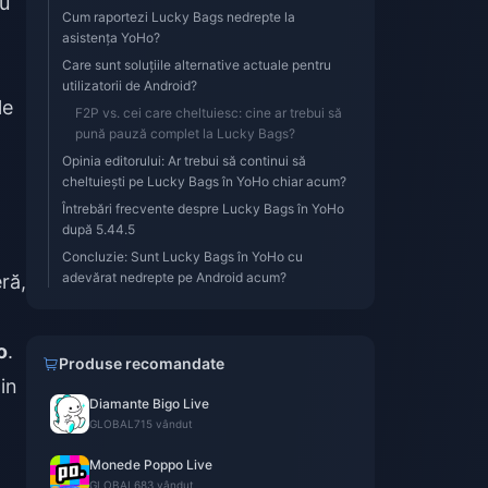
u
Cum raportezi Lucky Bags nedrepte la
asistența YoHo?
Care sunt soluțiile alternative actuale pentru
utilizatorii de Android?
le
F2P vs. cei care cheltuiesc: cine ar trebui să
pună pauză complet la Lucky Bags?
Opinia editorului: Ar trebui să continui să
cheltuiești pe Lucky Bags în YoHo chiar acum?
Întrebări frecvente despre Lucky Bags în YoHo
după 5.44.5
Concluzie: Sunt Lucky Bags în YoHo cu
adevărat nedrepte pe Android acum?
ră,
o
.
Produse recomandate
in
Diamante Bigo Live
GLOBAL
715 vândut
Monede Poppo Live
GLOBAL
683 vândut