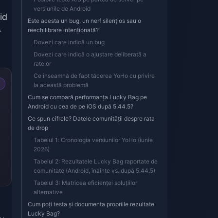
versiunile de Android
id
Este acesta un bug, un nerf silențios sau o
reechilibrare intenționată?
r
Dovezi care indică un bug
Dovezi care indică o ajustare deliberată a
ratelor
Ce înseamnă de fapt tăcerea YoHo cu privire
la această problemă
Cum se compară performanța Lucky Bag pe
Android cu cea de pe iOS după 5.44.5?
Ce spun cifrele? Datele comunității despre rata
de drop
Tabelul 1: Cronologia versiunilor YoHo (iunie
2026)
Tabelul 2: Rezultatele Lucky Bag raportate de
comunitate (Android, înainte vs. după 5.44.5)
Tabelul 3: Matricea eficienței soluțiilor
alternative
Cum poți testa și documenta propriile rezultate
Lucky Bag?