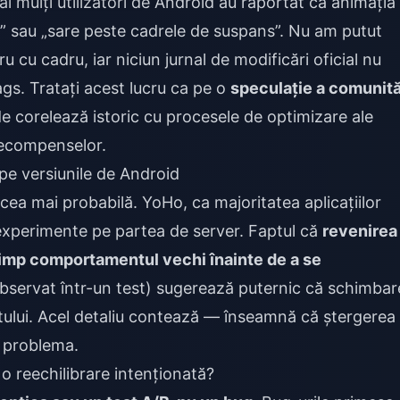
ai mulți utilizatori de Android au raportat că animația
” sau „sare peste cadrele de suspans”. Nu am putut
u cu cadru, iar niciun jurnal de modificări oficial nu
gs. Tratați acest lucru ca pe o
speculație a comunită
de corelează istoric cu procesele de optimizare ale
 recompenselor.
 pe versiunile de Android
ea mai probabilă. YoHo, ca majoritatea aplicațiilor
experimente pe partea de server. Faptul că
revenirea 
 timp comportamentul vechi înainte de a se
servat într-un test) sugerează puternic că schimbar
ntului. Acel detaliu contează — înseamnă că ștergerea
a problema.
 o reechilibrare intenționată?