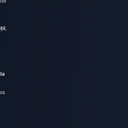
 de
ții
,
la
ea