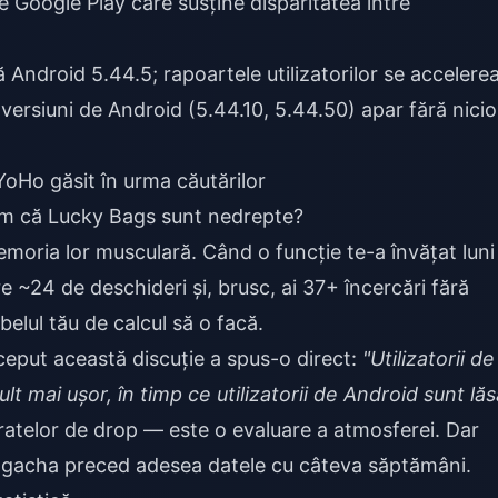
 Google Play care susține disparitatea între
Android 5.44.5; rapoartele utilizatorilor se accelere
ersiuni de Android (5.44.10, 5.44.50) apar fără nicio
YoHo găsit în urma căutărilor
um că Lucky Bags sunt nedrepte?
oria lor musculară. Când o funcție te-a învățat luni
are ~24 de deschideri și, brusc, ai 37+ încercări fără
belul tău de calcul să o facă.
eput această discuție a spus-o direct:
"Utilizatorii de
mai ușor, în timp ce utilizatorii de Android sunt lăs
ratelor de drop — este o evaluare a atmosferei. Dar
tip gacha preced adesea datele cu câteva săptămâni.