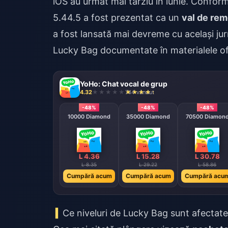
iOS au urmat mai târziu în iunie. Conform
5.44.5 a fost prezentat ca un
val de rem
a fost lansată mai devreme cu același jurn
Lucky Bag documentate în materialele of
YoHo: Chat vocal de grup
4.32
744 vândut
-48%
-48%
-48%
10000 Diamond
35000 Diamond
70500 Diamon
L 4.36
L 15.28
L 30.78
L 8.35
L 29.22
L 58.86
Cumpără acum
Cumpără acum
Cumpără acu
Ce niveluri de Lucky Bag sunt afectat