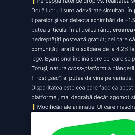
Percepția ratei de drop vs. realitatea s
Două lucruri sunt adevărate simultan. În 
tiparelor și vor detecta schimbări de ~1,
putea articula. În al doilea rând,
eroarea 
nedreptățiți postează gratuit; cei care 
comunității arată o scădere de la 4,2% la
lege. Eșantionul înclină spre cei care se 
Totuși, natura
cross-platform
a plângerii
fi fost „sec”, ai putea da vina pe variație.
Disparitatea este cea care face ca acest
platformei, mai degrabă decât zgomot sta
Modificări ale animației UI care masch