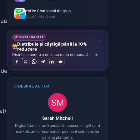
YoHo: Chat vocal de grup
GLOBAL
744 vândut
ază
OFERTĂ LIMITATĂ
Distribuie și câștigă până la 10%
reducere
Distribuie pentru a debloca roata norocoasă.
 de
DESPRE AUTOR
ați
Sarah Mitchell
Digital Commerce Specialist focused on gift card
markets and cross-border payment solutions for
gaming platforms.