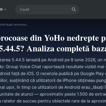
RD
Sunt pungile norocoase din YoHo nedrepte pe Android după versiunea 5.44.5? Analiza completă bazată pe date
orocoase din YoHo nedrepte 
5.44.5? Analiza completă baz
zarea 5.44.5 lansată pe Android pe 8 iunie 2026, un 
o: Group Voice Chat raportează rezultate vizibil mai 
roid față de iOS. O recenzie publică pe Google Play 
țiilor, susținând că utilizatorii de iPhone obțineau pung
 ușor, în timp ce utilizatorii de Android erau „lăsați 
nitate de atunci — aproximativ peste 1.500 de extr
a ratelor de succes pentru obiectele rare de la aproxi