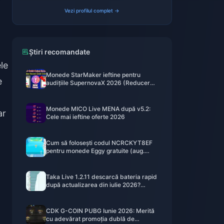
Vezi profilul complet →
a
Știri recomandate
le
Monede StarMaker ieftine pentru
e
audițiile SupernovaX 2026 (Reducere
de 12-23%)
Monede MICO Live MENA după v5.2:
ar
Cele mai ieftine oferte 2026
Cum să folosești codul NCRCKYT8EF
pentru monede Eggy gratuite (aug.
2026)
Taka Live 1.2.11 descarcă bateria rapid
după actualizarea din iulie 2026?
Cauze și soluții
CDK G-COIN PUBG Iunie 2026: Merită
cu adevărat promoția dublă de