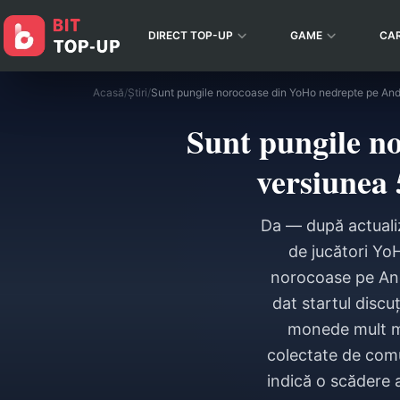
DIRECT TOP-UP
GAME
CA
Acasă
/
Știri
/
Sunt pungile n
versiunea 
Da — după actuali
de jucători YoH
norocoase pe And
dat startul discu
monede mult mai
colectate de comu
indică o scădere 