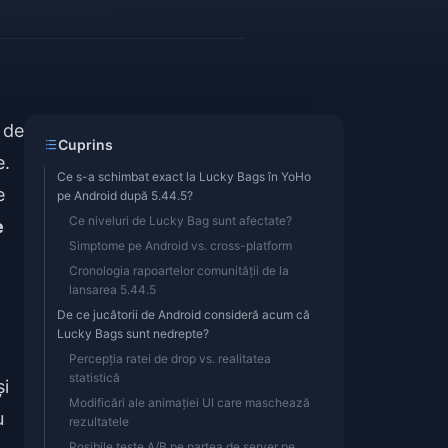
 de
Cuprins
e.
Ce s-a schimbat exact la Lucky Bags în YoHo
e
pe Android după 5.44.5?
Ce niveluri de Lucky Bag sunt afectate?
e
Simptome pe Android vs. cross-platform
Cronologia rapoartelor comunității de la
lansarea 5.44.5
De ce jucătorii de Android consideră acum că
Lucky Bags sunt nedrepte?
Percepția ratei de drop vs. realitatea
statistică
și
Modificări ale animației UI care maschează
u
rezultatele
Posibile teste A/B pe partea de server pe