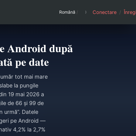
Conectare
/
Înreg
Română
/
pe Android după
ată pe date
număr tot mai mare
slabe la pungile
din 19 mai 2026 a
ile de 66 și 99 de
în urmă”. Datele
ageri pe Android —
mativ 4,2% la 2,7%