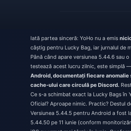
Iată partea sinceră: YoHo nu a emis
nici
câștig pentru Lucky Bag, iar jurnalul de
Până când apare versiunea 5.44.6 sau o 
testează acest lucru zilnic, este simplă 
Android, documentați fiecare anomalie ș
cache-ului care circulă pe Discord.
Rest
Ce s-a schimbat exact la Lucky Bags în
Oficial? Aproape nimic. Practic? Destul d
Versiunea 5.44.5 pentru Android a fost 
5.44.50 pe 11 iunie (conform monitoriză