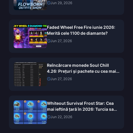
Recompense complete și ghid de
Jun 29, 2026
revendicare
Faded Wheel Free Fire iunie 2026:
Merită cele 1100 de diamante?
Jun 27, 2026
Reîncărcare monede Soul Chill
4.26: Prețuri și pachete cu cea mai
bună valoare pentru iunie 2026
Jun 27, 2026
Whiteout Survival Frost Star: Cea
mai ieftină țară în 2026: Turcia sau
Brazilia?
Jun 22, 2026