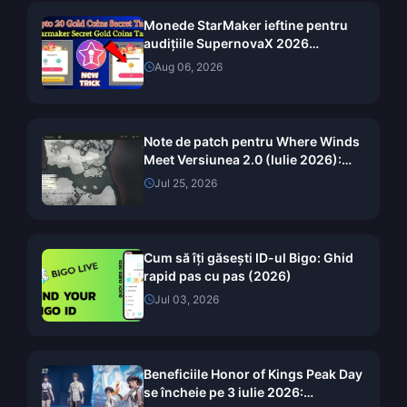
Monede StarMaker ieftine pentru
audițiile SupernovaX 2026
(Reducere de 12-23%)
Aug 06, 2026
Note de patch pentru Where Winds
Meet Versiunea 2.0 (Iulie 2026):
Actualizarea Muntele Ascuns
Jul 25, 2026
explicată în detaliu
Cum să îți găsești ID-ul Bigo: Ghid
rapid pas cu pas (2026)
Jul 03, 2026
Beneficiile Honor of Kings Peak Day
se încheie pe 3 iulie 2026: