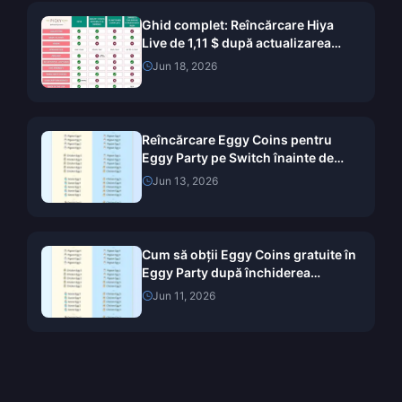
Ghid complet: Reîncărcare Hiya
Live de 1,11 $ după actualizarea
v4.57 din iunie 2026
Jun 18, 2026
Reîncărcare Eggy Coins pentru
Eggy Party pe Switch înainte de
închiderea din 11 iunie: Ghid de
Jun 13, 2026
ultimă oră
Cum să obții Eggy Coins gratuite în
Eggy Party după închiderea
versiunii de Switch (iunie 2026)
Jun 11, 2026