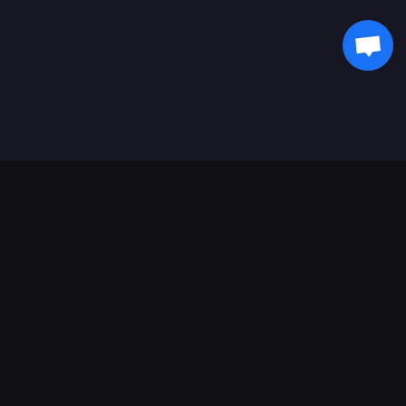
Asistență Plăți
Partener
Genshin Impact Wiki
Honkai: Star Rail WIKI
Zenless Zone Zero WIKI