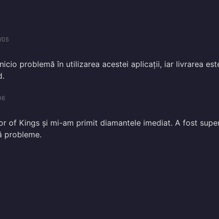
/05
icio problemă în utilizarea acestei aplicații, iar livrarea est
d.
06
r of Kings și mi-am primit diamantele imediat. A fost supe
ră probleme.