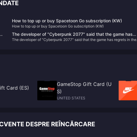
ANDATE
How to top up or buy Spacetoon Go subscription (KW)
How to top up or buy Spacetoon Go subscription (KW)
ed
The developer of "Cyberpunk 2077" said that the game has
The developer of "Cyberpunk 2077" said that the game has regrets in the
regrets in the "birth choice" and may be improved in the futur
"birth choice" and may be improved in the future
GameStop Gift Card (U
ft Card (ES)
S)
UNITED STATES
ECVENTE DESPRE REÎNCĂRCARE