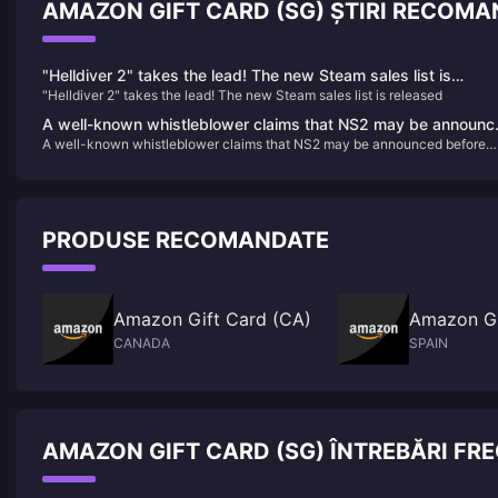
AMAZON GIFT CARD (SG) ȘTIRI RECOM
"Helldiver 2" takes the lead! The new Steam sales list is
"Helldiver 2" takes the lead! The new Steam sales list is released
released
A well-known whistleblower claims that NS2 may be announc
A well-known whistleblower claims that NS2 may be announced before
before April next year and will launch the "Bayonetta Trilogy"
April next year and will launch the "Bayonetta Trilogy"
PRODUSE RECOMANDATE
Amazon Gift Card (CA)
Amazon Gi
CANADA
SPAIN
AMAZON GIFT CARD (SG) ÎNTREBĂRI FR