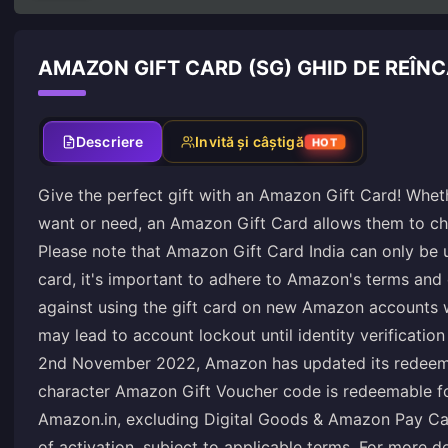
AMAZON GIFT CARD (SG) GHID DE REÎN
Descriere
Invită și câștigă
HOT
Give the perfect gift with an Amazon Gift Card! Whet
want or need, an Amazon Gift Card allows them to cho
Please note that Amazon Gift Card India can only be
card, it's important to adhere to Amazon's terms and 
against using the gift card on new Amazon accounts w
may lead to account lockout until identity verification
2nd November 2022, Amazon has updated its redeem po
character Amazon Gift Voucher code is redeemable fo
Amazon.in, excluding Digital Goods & Amazon Pay Cat
of activation, subject to applicable terms. For more de