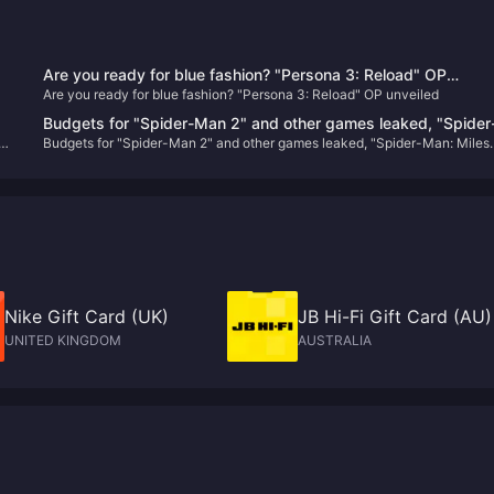
Are you ready for blue fashion? "Persona 3: Reload" OP
Are you ready for blue fashion? "Persona 3: Reload" OP unveiled
unveiled
Budgets for "Spider-Man 2" and other games leaked, "Spider
Budgets for "Spider-Man 2" and other games leaked, "Spider-Man: Miles
e
Man: Miles Morales" sales reached 10.2 million
Morales" sales reached 10.2 million
Nike Gift Card (UK)
JB Hi-Fi Gift Card (AU)
UNITED KINGDOM
AUSTRALIA