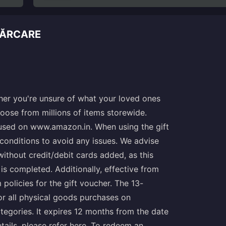
CĂRCARE
her you're unsure of what your loved ones
ose from millions of items storewide.
 used on
www.amazon.in
. When using the gift
conditions to avoid any issues. We advise
ithout credit/debit cards added, as this
 is completed. Additionally, effective from
licies for the gift voucher. The 13-
r all physical goods purchases on
egories. It expires 12 months from the date
tails, please refer
here
. To redeem an