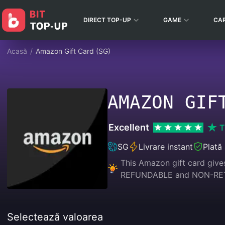
DIRECT TOP-UP
GAME
CA
Acasă
/
Amazon Gift Card (SG)
AMAZON GIF
Excellent
T
SG
Livrare instant
Plată 
This Amazon gift card give
REFUNDABLE and NON-RE
Selectează valoarea