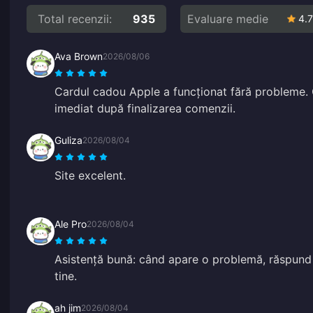
Total recenzii:
935
Evaluare medie
4.7
Ava Brown
2026/08/06
Cardul cadou Apple a funcționat fără probleme. C
imediat după finalizarea comenzii.
Guliza
2026/08/04
Site excelent.
Ale Pro
2026/08/04
Asistență bună: când apare o problemă, răspund 
tine.
ah jim
2026/08/04