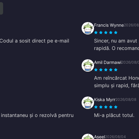
Francis Wynne
2026/08
odul a sosit direct pe e-mail
Sincer, nu am avut n
rapidă. O recoman
Amil Darmawi
2026/08/
Am reîncărcat Hono
simplu și rapid, fă
Kiska Myrr
2026/08/08
instantaneu și o rezolvă pentru
Mi-a plăcut totul.
Aseel
2026/08/04