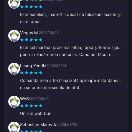
Este excelent, mai ieftin decât ce foloseam înainte și
este rapid.
Viegas M.
2026/08/03
Este cel mai bun și cel mai ieftin, rapid și foarte sigur
pentru reîncărcarea conturilor. Când am făcut o
greșeală cu un ID vechi, Anna a rezolvat rapid și a
Leung Kendlz
2026/08/04
reîncărcat contul corect.
Comanda mea a fost finalizată aproape instantaneu,
nu se putea mai simplu de atât.
WAS
2026/08/03
Un site web bun.
Sebastian Maravilla
2026/08/06