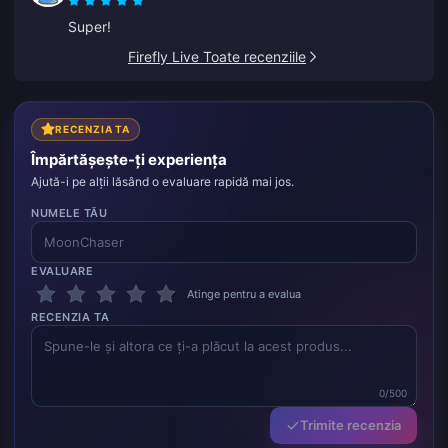
Super!
Firefly Live Toate recenziile
RECENZIA TA
Împărtășește-ți experiența
Ajută-i pe alții lăsând o evaluare rapidă mai jos.
NUMELE TĂU
EVALUARE
Atinge pentru a evalua
RECENZIA TA
0/500
Trimite recenzia