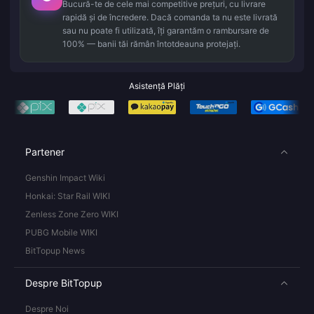
Bucură-te de cele mai competitive prețuri, cu livrare
rapidă și de încredere. Dacă comanda ta nu este livrată
sau nu poate fi utilizată, îți garantăm o rambursare de
100% — banii tăi rămân întotdeauna protejați.
Asistență Plăți
Partener
Genshin Impact Wiki
Honkai: Star Rail WIKI
Zenless Zone Zero WIKI
PUBG Mobile WIKI
BitTopup News
Despre BitTopup
Despre Noi