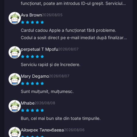
funcționat, poate am introdus ID-ul greșit. Serviciul
clienți mi-a procesat o rambursare. A doua încercare
Ava Brown
2026/08/05
a funcționat fără probleme. Voi continua să folosesc
site-ul.
Cardul cadou Apple a funcționat fără probleme.
Codul a sosit direct pe e-mail imediat după finalizarea
comenzii.
perpetual T Mpofu
2026/08/07
Serviciu rapid și de încredere.
Mary Degamo
2026/08/07
Sunt mulțumit, mulțumesc.
Mhabe
2026/08/08
Bun, cel mai bun site din toate timpurile.
Айзирек Тиленбаева
2026/08/06