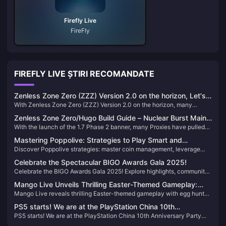
Firefly Live
FireFly
FIREFLY LIVE ȘTIRI RECOMANDATE
Zenless Zone Zero (ZZZ) Version 2.0 on the horizon, Let's
With Zenless Zone Zero (ZZZ) Version 2.0 on the horizon, many
take a look back at the standout characters from Versions
Proxies have been with the game since its launch. Let's take a look
1.0 to 1.7
Zenless Zone Zero/Hugo Build Guide – Nuclear Burst Main
back at the standout characters from Versions 1.0 to 1.7—did you train
With the launch of the 1.7 Phase 2 banner, many Proxies have pulled
DPS
these "meta-defining" agents?
Hugo. This guide covers his optimal builds, including W-Engines, Drive
Mastering Poppolive: Strategies to Play Smart and
Discs, team compositions, and more to help you maximize his
Discover Poppolive strategies: master coin management, leverage
Maximize Earnings
potential.
affiliate programs, and optimize gameplay for earnings.
Celebrate the Spectacular BIGO Awards Gala 2025!
Celebrate the BIGO Awards Gala 2025! Explore highlights, community
engagement, and opportunities to join BIGO Live for an exciting year
Mango Live Unveils Thrilling Easter-Themed Gameplay:
ahead.
Mango Live reveals thrilling Easter-themed gameplay with egg hunts,
Fresh Adventures and Non-Stop Surprises
mini-games, and social events for non-stop festive fun in 2025.
PS5 starts! We are at the PlayStation China 10th
PS5 starts! We are at the PlayStation China 10th Anniversary Party
Anniversary Party event
event