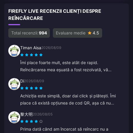
FIREFLY LIVE RECENZII CLIENȚI DESPRE
REÎNCĂRCARE
Total recenzii:
994
Evaluare medie
4.5
Timan Aisa
2026/08/09
Îmi place foarte mult, este atât de rapid.
Reîncărcarea mea eșuată a fost rezolvată, vă
mulțumesc mult.
Di
2026/08/09
Achiziția este simplă, doar dai click și plătești. Îmi
place că există opțiunea de cod QR, așa că nu
trebuie să îți asociezi banca.
黎大明
2026/08/05
Prima dată când am încercat să reîncarc nu a