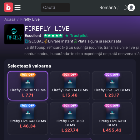
Caută
Română
/
Acasă
/
Firefly Live
FIREFLY LIVE
Excellent
Trustpilot
GLOBAL
Livrare instant
Plată sigură și securizată
La BitTopup, reîncarcă-ți cu ușurință jocurile, transmisiunile live ș
carduri cadou, bucurându-te de o experiență de plată convenabilă 
reduceri excelente!
Selectează valoarea
70% OFF
70% OFF
70% OFF
Firefly Live 107 GEMs
Firefly Live 214 GEMs
Firefly Live 321 GEMs
L 7.71
L 15.46
L 23.17
70% OFF
70% OFF
70% OFF
Firefly Live 643 GEMs
Firefly Live 3159
Firefly Live 6319
GEMs
GEMs
L 46.34
L 227.74
L 455.43