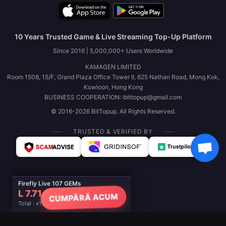
10 Years Trusted Game & Live Streaming Top-Up Platform
Since 2016 | 5,000,000+ Users Worldwide
KAMAGEN LIMITED
Room 1508, 15/F, Grand Plaza Office Tower II, 625 Nathan Road, Mong Kok,
Kowloon, Hong Kong
BUSINESS COOPERATION: ibittopup@gmail.com
© 2016-2026 BitTopup. All Rights Reserved.
TRUSTED & VERIFIED BY
Firefly Live 107 GEMs
L 7.71
CUMPĂRĂ ACUM
Total · x1