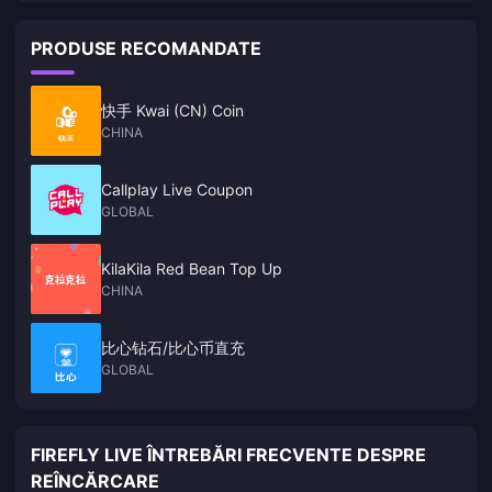
PRODUSE RECOMANDATE
快手 Kwai (CN) Coin
CHINA
Callplay Live Coupon
GLOBAL
KilaKila Red Bean Top Up
CHINA
比心钻石/比心币直充
GLOBAL
FIREFLY LIVE ÎNTREBĂRI FRECVENTE DESPRE
REÎNCĂRCARE