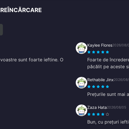
E REÎNCĂRCARE
Kaylee Flores
2026/08/
voastre sunt foarte ieftine. O
Foarte de încreder
păcălit pe aceste s
Rethabile Jinx
2026/08/
Prețurile sunt mai 
Zaza Hata
2026/08/05
Bun, cu prețuri ieft