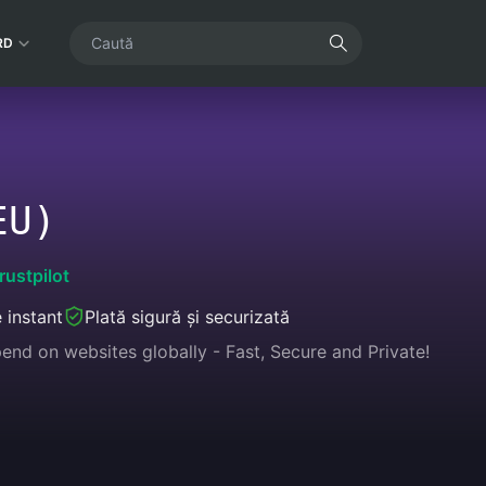
RD
EU)
rustpilot
e instant
Plată sigură și securizată
end on websites globally - Fast, Secure and Private!