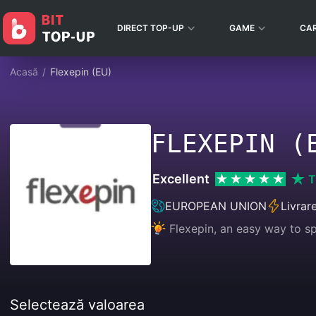
DIRECT TOP-UP
GAME
CA
Acasă
/
Flexepin (EU)
FLEXEPIN (
Excellent
T
EUROPEAN UNION
Livrar
Flexepin, an easy way to sp
Selectează valoarea