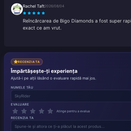
Rachel Taft
2026/08/04
Reîncărcarea de Bigo Diamonds a fost super rapi
exact ce am vrut.
RECENZIA TA
Împărtășește-ți experiența
Ajută-i pe alții lăsând o evaluare rapidă mai jos.
NUMELE TĂU
EVALUARE
Atinge pentru a evalua
RECENZIA TA