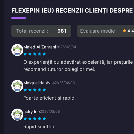
FLEXEPIN (EU) RECENZII CLIENȚI DESPR
Total recenzii:
981
Evaluare medie
4.4
Majed Al Zahrani
2026/08/04
O experiență cu adevărat excelentă, iar prețurile 
recomand tuturor colegilor mei.
Maigualida Avila
2026/08/03
Foarte eficient și rapid.
ricky lee
2026/08/05
Rapid și ieftin.