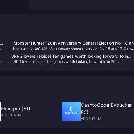
"Monster Hunter" 20th Anniversary General Election No. 18 a
"Monster Hunter" 20th Anniversary General Election No. 18 and 19: Dark
19: Dark Wave Dragon and Tian Yu Dragon appear
Wave Dragon and Tian Yu Dragon appear
JRPG lovers rejoice! Ten games worth looking forward to in
-
JRPG lovers rejoice! Ten games worth looking forward to in 2024
2024
CashtoCode Evoucher 
Flexepin (AU)
RS)
AUSTRALIA
ARGENTINA