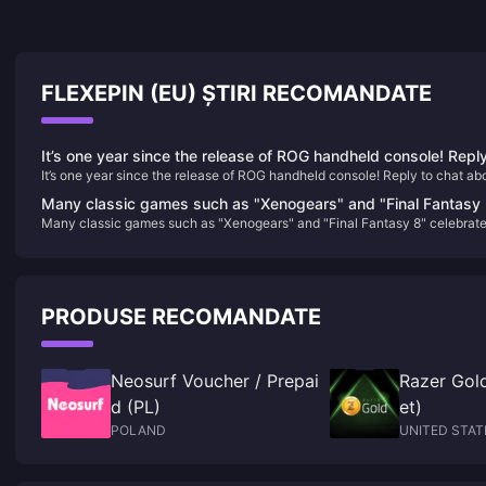
FLEXEPIN (EU) ȘTIRI RECOMANDATE
It’s one year since the release of ROG handheld console! Repl
It’s one year since the release of ROG handheld console! Reply to chat ab
to chat about your experience and get official peripherals &
your experience and get official peripherals & various 3A masterpieces!
various 3A masterpieces!
Many classic games such as "Xenogears" and "Final Fantasy 
Many classic games such as "Xenogears" and "Final Fantasy 8" celebrat
celebrate their anniversaries
their anniversaries
PRODUSE RECOMANDATE
Neosurf Voucher / Prepai
Razer Gol
d (PL)
et)
POLAND
UNITED STAT