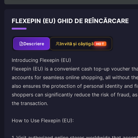
FLEXEPIN (EU) GHID DE REÎNCĂRCARE
Descriere
Invită și câștigă
HOT
Introducing Flexepin (EU)
Flexepin (EU) is a convenient cash top-up voucher tha
accounts for seamless online shopping, all without th
also ensures the protection of personal identity and fi
shoppers can significantly reduce the risk of fraud, as
the transaction.
How to Use Flexepin (EU):
1. Visit authorized online stores worldwide that accep