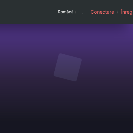
Conectare
/
Înreg
Română
/