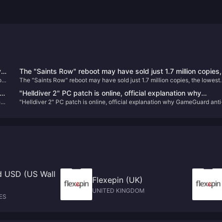
y
The "Saints Row" reboot may have sold just 1.7 million copies,
out
The "Saints Row" reboot may have sold just 1.7 million copies, the lowest
the lowest number in the series' history
number in the series' history
8"
"Helldiver 2" PC patch is online, official explanation why
e
"Helldiver 2" PC patch is online, official explanation why GameGuard anti
GameGuard anti-cheat system is used
cheat system is used
d USD (US Wall
Flexepin (UK)
UNITED KINGDOM
ES