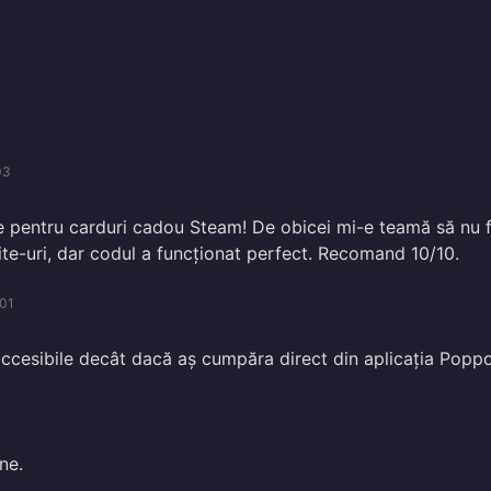
03
e pentru carduri cadou Steam! De obicei mi-e teamă să nu f
ite-uri, dar codul a funcționat perfect. Recomand 10/10.
01
accesibile decât dacă aș cumpăra direct din aplicația Poppo
ine.