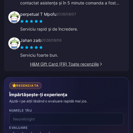
contactat asistența și în 5 minute comanda a fost
găsită și a ajuns în portofelul meu. Foarte profesioniști
perpetual T Mpofu
2026/08/07
și politicoși. Recomand acest loc tuturor pentru
reîncărcări.
Serviciu rapid și de încredere.
Jahan zaib
2026/08/06
Serviciu foarte bun.
H&M Gift Card (FR) Toate recenziile
RECENZIA TA
Împărtășește-ți experiența
Ajută-i pe alții lăsând o evaluare rapidă mai jos.
NUMELE TĂU
EVALUARE