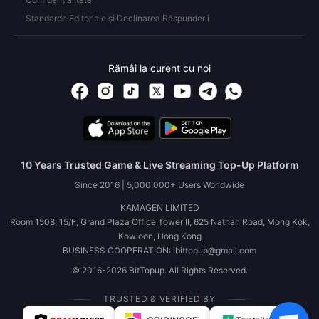
Standarde Editoriale și Declinarea Răspunderii
Rămâi la curent cu noi
10 Years Trusted Game & Live Streaming Top-Up Platform
Since 2016 | 5,000,000+ Users Worldwide
KAMAGEN LIMITED
Room 1508, 15/F, Grand Plaza Office Tower II, 625 Nathan Road, Mong Kok,
Kowloon, Hong Kong
BUSINESS COOPERATION: ibittopup@gmail.com
© 2016-2026 BitTopup. All Rights Reserved.
TRUSTED & VERIFIED BY