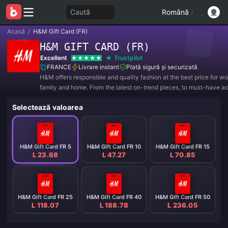
Caută
Română
/
Acasă
/
H&M Gift Card (FR)
H&M GIFT CARD (FR)
Excellent
Trustpilot
FRANCE
Livrare instant
Plată sigură și securizată
H&M offers responsible and quality fashion at the best price for 
family and home. From the latest on-trend pieces, to must-have a
to high-performance sportswear, our customers will find all the ess
Selectează valoarea
modern wardrobe for
H&M Gift Card FR 5
H&M Gift Card FR 10
H&M Gift Card FR 15
L 23.68
L 47.27
L 70.85
H&M Gift Card FR 25
H&M Gift Card FR 40
H&M Gift Card FR 50
L 118.07
L 188.78
L 236.05