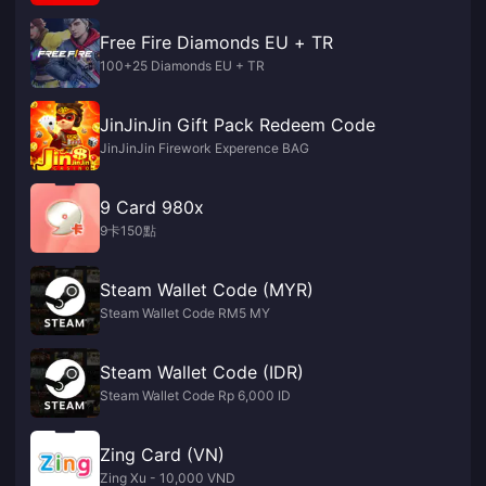
Free Fire Diamonds EU + TR
100+25 Diamonds EU + TR
JinJinJin Gift Pack Redeem Code
JinJinJin Firework Experence BAG
9 Card 980x
9卡150點
Steam Wallet Code (MYR)
Steam Wallet Code RM5 MY
Steam Wallet Code (IDR)
Steam Wallet Code Rp 6,000 ID
Zing Card (VN)
Zing Xu - 10,000 VND