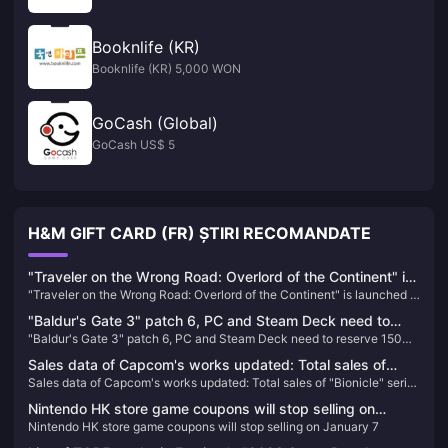
Booknlife (KR)
Booknlife (KR) 5,000 WON
GoCash (Global)
GoCash US$ 5
H&M GIFT CARD (FR) ȘTIRI RECOMANDATE
"Traveler on the Wrong Road: Overlord of the Continent" is
"Traveler on the Wrong Road: Overlord of the Continent" is launched in
launched in public beta today! Octopath Travelers gather
public beta today! Octopath Travelers gather to recreate the glory of
to recreate the glory of JRPG!
"Baldur's Gate 3" patch 6, PC and Steam Deck need to
JRPG!
"Baldur's Gate 3" patch 6, PC and Steam Deck need to reserve 150G
reserve 150G space
space
Sales data of Capcom's works updated: Total sales of
Sales data of Capcom's works updated: Total sales of "Bionicle" series
"Bionicle" series reached 154 million
reached 154 million
Nintendo HK store game coupons will stop selling on
Nintendo HK store game coupons will stop selling on January 7
January 7