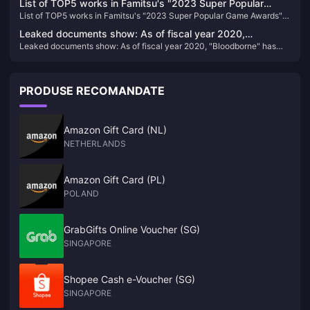
List of TOP5 works in Famitsu's "2023 Super Popular
List of TOP5 works in Famitsu's "2023 Super Popular Game Awards"
Game Awards" announced
announced
Leaked documents show: As of fiscal year 2020,
Leaked documents show: As of fiscal year 2020, "Bloodborne" has
"Bloodborne" has sold 7.464 million copies
sold 7.464 million copies
PRODUSE RECOMANDATE
Amazon Gift Card (NL)
NETHERLANDS
Amazon Gift Card (PL)
POLAND
GrabGifts Online Voucher (SG)
SINGAPORE
Shopee Cash e-Voucher (SG)
SINGAPORE