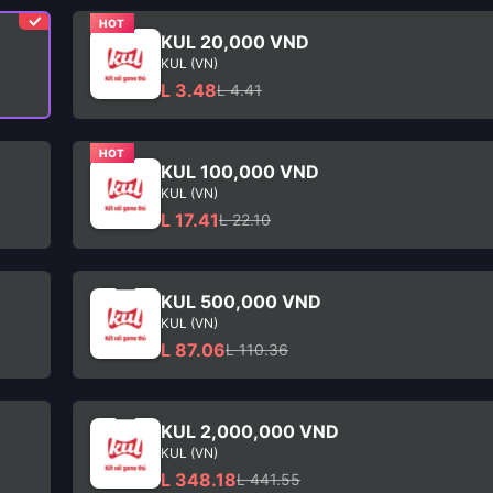
HOT
KUL 20,000 VND
KUL (VN)
L 3.48
L 4.41
HOT
KUL 100,000 VND
KUL (VN)
L 17.41
L 22.10
KUL 500,000 VND
KUL (VN)
L 87.06
L 110.36
KUL 2,000,000 VND
KUL (VN)
L 348.18
L 441.55