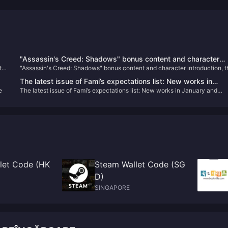
"Assassin's Creed: Shadows" bonus content and character
ts
"Assassin's Creed: Shadows" bonus content and character introduction, t
introduction, the physical version requires online installation
physical version requires online installation
The latest issue of Fami’s expectations list: New works in
e
The latest issue of Fami’s expectations list: New works in January and
January and February are firmly at the top of the list
February are firmly at the top of the list
let Code (HK
Steam Wallet Code (SG
D)
SINGAPORE