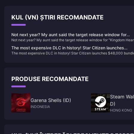
KUL (VN) ȘTIRI RECOMANDATE
Not next year? My aunt said the target release window for
Not next year? My aunt said the target release window for "Kingdom Hear
"Kingdom Hearts 4" is 2026
4" is 2026
The most expensive DLC in history! Star Citizen launches
The most expensive DLC in history! Star Citizen launches $48,000 bundl
$48,000 bundle
PRODUSE RECOMANDATE
Steam Wal
Garena Shells (ID)
D)
INDONESIA
HONG KONG