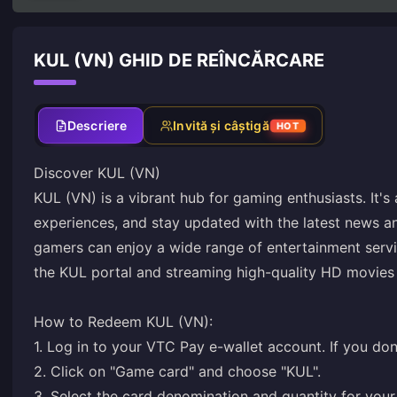
KUL (VN) GHID DE REÎNCĂRCARE
Descriere
Invită și câștigă
HOT
Discover KUL (VN)
KUL (VN) is a vibrant hub for gaming enthusiasts. It'
experiences, and stay updated with the latest news a
gamers can enjoy a wide range of entertainment servi
the KUL portal and streaming high-quality HD movies 
How to Redeem KUL (VN):
1. Log in to your VTC Pay e-wallet account. If you don
2. Click on "Game card" and choose "KUL".
3. Select the card denomination and quantity for your