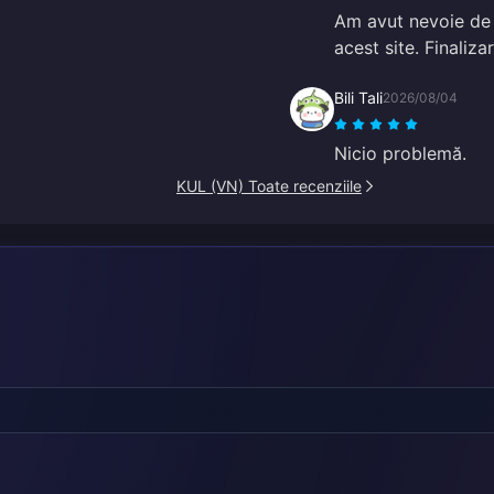
Am avut nevoie de 
acest site. Finaliza
Bili Tali
2026/08/04
Nicio problemă.
KUL (VN) Toate recenziile