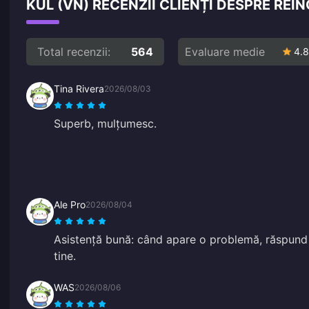
KUL (VN) RECENZII CLIENȚI DESPRE RE
Total recenzii:
564
Evaluare medie
4.8
Tina Rivera
2026/08/03
Superb, mulțumesc.
Ale Pro
2026/08/04
Asistență bună: când apare o problemă, răspund 
tine.
WAS
2026/08/06