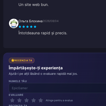
Un site web bun.
Ольга Блохина
2026/08/04
Întotdeauna rapid și precis.
RECENZIA TA
Împărtășește-ți experiența
Ajută-i pe alții lăsând o evaluare rapidă mai jos.
NUMELE TĂU
EVALUARE
Atinge pentru a evalua
RECENZIA TA