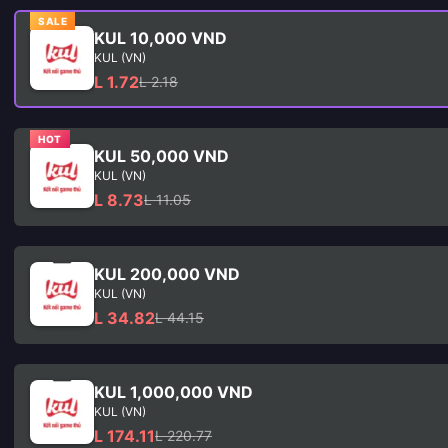
SALE
KUL 10,000 VND
KUL (VN)
L 1.72
L 2.18
HOT
KUL 50,000 VND
KUL (VN)
L 8.73
L 11.05
KUL 200,000 VND
KUL (VN)
L 34.82
L 44.15
KUL 1,000,000 VND
KUL (VN)
L 174.11
L 220.77