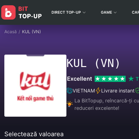
DIRECT TOP-UP
GAME
CA
Acasă
/
KUL (VN)
KUL (VN)
Excellent
T
VIETNAM
Livrare instant
La BitTopup, reîncarcă-ți c
reduceri excelente!
Selectează valoarea