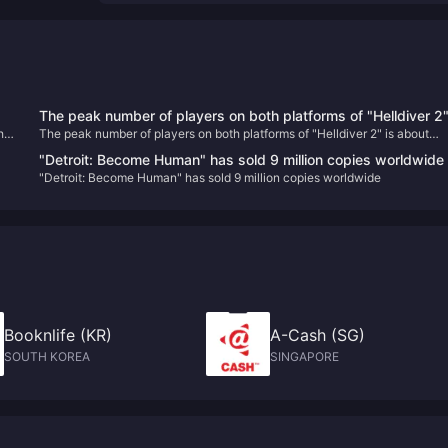
The peak number of players on both platforms of "Helldiver 2
he
The peak number of players on both platforms of "Helldiver 2" is about
is about 500,000, and it has been constantly refreshing its
500,000, and it has been constantly refreshing its Steam history recently
Steam history recently.
"Detroit: Become Human" has sold 9 million copies worldwide
"Detroit: Become Human" has sold 9 million copies worldwide
Booknlife (KR)
A-Cash (SG)
SOUTH KOREA
SINGAPORE