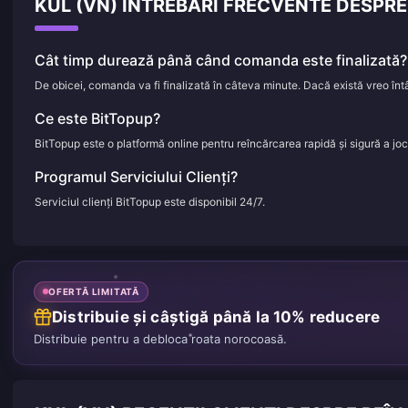
KUL (VN) ÎNTREBĂRI FRECVENTE DESPR
Cât timp durează până când comanda este finalizată?
De obicei, comanda va fi finalizată în câteva minute. Dacă există vreo întâ
Ce este BitTopup?
BitTopup este o platformă online pentru reîncărcarea rapidă și sigură a jocuri
Programul Serviciului Clienți?
Serviciul clienți BitTopup este disponibil 24/7.
OFERTĂ LIMITATĂ
Distribuie și câștigă până la 10% reducere
Distribuie pentru a debloca roata norocoasă.