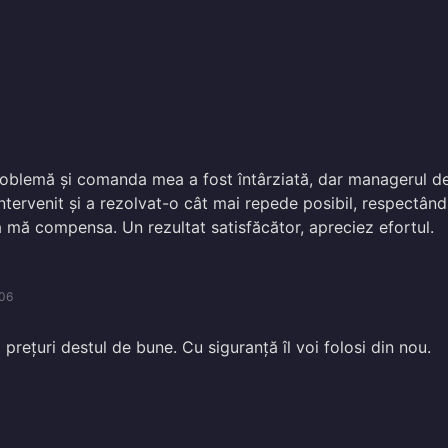
roblemă și comanda mea a fost întârziată, dar managerul d
a intervenit și a rezolvat-o cât mai repede posibil, respectân
 mă compensa. Un rezultat satisfăcător, apreciez efortul.
06
 prețuri destul de bune. Cu siguranță îl voi folosi din nou.