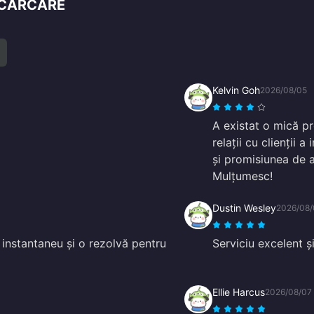
ÎNCĂRCARE
Kelvin Goh
2026/08/05
A existat o mică p
relații cu clienții 
și promisiunea de a
Mulțumesc!
Dustin Wesley
2026/08/
instantaneu și o rezolvă pentru
Serviciu excelent și
Ellie Harcus
2026/08/07