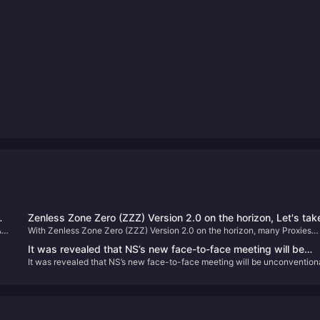
Zenless Zone Zero (ZZZ) Version 2.0 on the horizon, Let's tak
As
With Zenless Zone Zero (ZZZ) Version 2.0 on the horizon, many Proxies
a look back at the standout characters from Versions 1.0 to 1.
have been with the game since its launch. Let's take a look back at the
It was revealed that NS’s new face-to-face meeting will be
standout characters from Versions 1.0 to 1.7—did you train these "meta-
It was revealed that NS’s new face-to-face meeting will be unconventiona
unconventional, but will be a third-party partner conference.
e
defining" agents?
but will be a third-party partner conference.