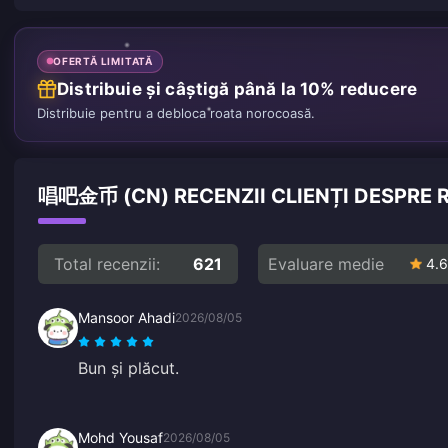
OFERTĂ LIMITATĂ
Distribuie și câștigă până la 10% reducere
Distribuie pentru a debloca roata norocoasă.
唱吧金币 (CN) RECENZII CLIENȚI DESPRE
Total recenzii:
621
Evaluare medie
4.6
Mansoor Ahadi
2026/08/05
Bun și plăcut.
Mohd Yousaf
2026/08/05