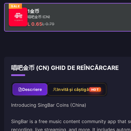
SALE
1金币
唱吧金币 (CN)
L 0.65
L 0.79
唱吧金币 (CN) GHID DE REÎNCĂRCARE
Descriere
Invită și câștigă
HOT
Introducing SingBar Coins (China)
SingBar is a free music content community app that su
recording, live streaming, and more. It includes autom