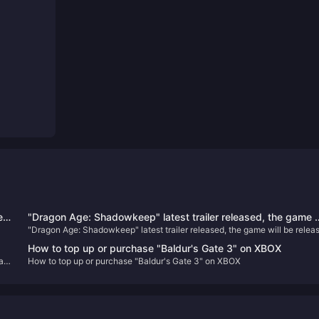
e
"Dragon Age: Shadowkeep" latest trailer released, the game w
"Dragon Age: Shadowkeep" latest trailer released, the game will be relea
7
be released this fall
this fall
How to top up or purchase "Baldur's Gate 3" on XBOX
l,
How to top up or purchase "Baldur's Gate 3" on XBOX