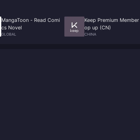
MangaToon - Read Comi
Keep Premium Member
cs Novel
op up (CN)
GLOBAL
CHINA