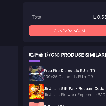
Total
L 0.6
CUMPĂRĂ ACUM
唱吧金币 (CN) PRODUSE SIMILAR
Free Fire Diamonds EU + TR
100+25 Diamonds EU + TR
JinJinJin Gift Pack Redeem Code
JinJinJin Firework Experence BAG