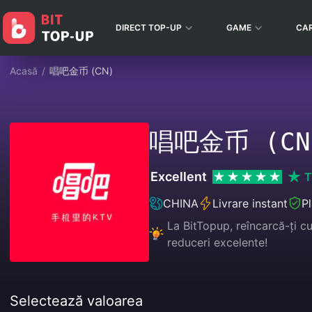
DIRECT TOP-UP
GAME
CA
Acasă
/
唱吧金币 (CN)
唱吧金币 (CN
Excellent
T
CHINA
Livrare instant
Pl
La BitTopup, reîncarcă-ți c
reduceri excelente!
Selectează valoarea