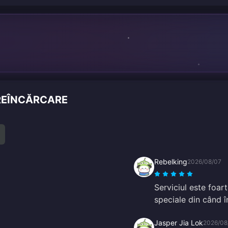
 REÎNCĂRCARE
Rebelking
2026/08/07
Serviciul este foar
speciale din când î
Jasper Jia Lok
2026/08