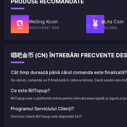
PRODUSE RECOMANDATE
WeSing Kcoin
Lita Coin
SOUTH EAST ASIA
GLOBAL
唱吧金币 (CN) ÎNTREBĂRI FRECVENTE DE
Cât timp durează până când comanda este finalizată?
De obicei, comanda va fi finalizată în câteva minute. Dacă există vreo întâ
Ce este BitTopup?
BitTopup este o platformă online pentru reîncărcarea rapidă și sigură a jocuri
Programul Serviciului Clienți?
Serviciul clienți BitTopup este disponibil 24/7.