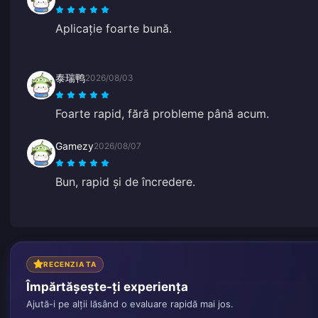
Aplicație foarte bună.
泰瑞鸭
2026/08/03
Foarte rapid, fără probleme până acum.
Gamezy
2026/08/07
Bun, rapid și de încredere.
RECENZIA TA
Împărtășește-ți experiența
Ajută-i pe alții lăsând o evaluare rapidă mai jos.