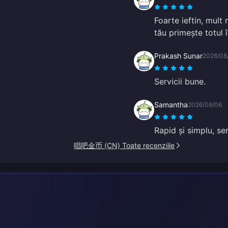
Foarte ieftin, mult
tău primește totul 
Prakash Sunar
2026/08
Servicii bune.
Samantha
2026/08/06
Rapid și simplu, ser
唱吧金币 (CN) Toate recenziile