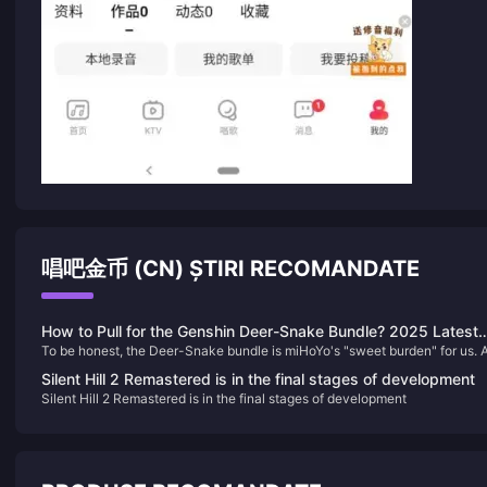
唱吧金币 (CN) ȘTIRI RECOMANDATE
How to Pull for the Genshin Deer-Snake Bundle? 2025 Latest
To be honest, the Deer-Snake bundle is miHoYo's "sweet burden" for us. 
Gacha Strategy & Recharge Optimization Guide
an editor who has been tracking Genshin Impact's gacha mechanics for
Silent Hill 2 Remastered is in the final stages of development
over two years, I advise you to calm down and evaluate character value
Silent Hill 2 Remastered is in the final stages of development
first. Don't let aesthetics cloud your judgment—though I almost went brok
for Yae Miko's voice myself.