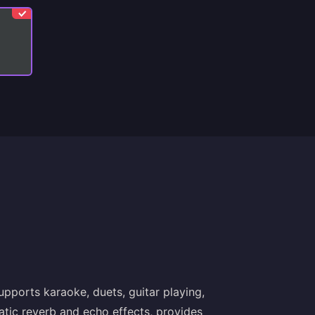
pports karaoke, duets, guitar playing,
atic reverb and echo effects, provides