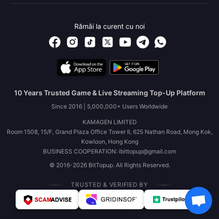
Rămâi la curent cu noi
10 Years Trusted Game & Live Streaming Top-Up Platform
Since 2016 | 5,000,000+ Users Worldwide
KAMAGEN LIMITED
Room 1508, 15/F, Grand Plaza Office Tower II, 625 Nathan Road, Mong Kok,
Kowloon, Hong Kong
BUSINESS COOPERATION: ibittopup@gmail.com
© 2016-2026 BitTopup. All Rights Reserved.
TRUSTED & VERIFIED BY