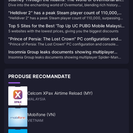
Dive into the enchanting world of Overmortal, blending rich history
How to Enhance Your Adventure 🌌✨
with captivating gameplay. Discover how to enhance your gaming
"Helldiver 2" has a peak Steam player count of 110,000,
experience by easily recharging Overmortal-Vouchers.
"Helldiver 2" has a peak Steam player count of 110,000, surpassing
surpassing "God of War" to become the most popular PS
"God of War" to become the most popular PS game on PC
game on PC
Top 5 Sites for the Best 'Top Up UC PUBG Mobile Malaysia'
5 websites with the lowest prices, giving you the biggest discounts
Deals – Unbeatable Prices and Exclusive Discounts!
"Prince of Persia: The Lost Crown" PC configuration and
"Prince of Persia: The Lost Crown" PC configuration and console
console performance announced
performance announced
Insomnia Group leaks documents showing multiplayer
Insomnia Group leaks documents showing multiplayer Spider-Man
Spider-Man project information
project information
PRODUSE RECOMANDATE
Celcom XPax Airtime Reload (MY)
MALAYSIA
Mobifone (VN)
VIETNAM