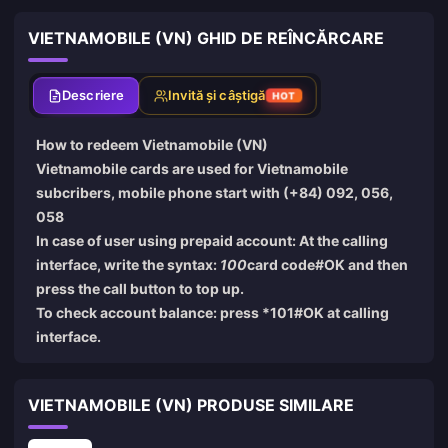
VIETNAMOBILE (VN) GHID DE REÎNCĂRCARE
Descriere
Invită și câștigă
HOT
How to redeem Vietnamobile (VN)
Vietnamobile cards are used for Vietnamobile
subcribers, mobile phone start with (+84) 092, 056,
058
In case of user using prepaid account: At the calling
interface, write the syntax:
100
card code#OK and then
press the call button to top up.
To check account balance: press *101#OK at calling
interface.
VIETNAMOBILE (VN) PRODUSE SIMILARE