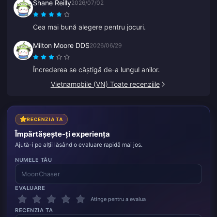
Shane Reilly
2026/07/02
Cea mai bună alegere pentru jocuri.
Milton Moore DDS
2026/06/29
Încrederea se câștigă de-a lungul anilor.
Vietnamobile (VN) Toate recenziile
RECENZIA TA
Împărtășește-ți experiența
Ajută-i pe alții lăsând o evaluare rapidă mai jos.
NUMELE TĂU
EVALUARE
Atinge pentru a evalua
RECENZIA TA