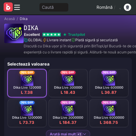
Caută
Română
/
Acasă
/
Dika
DIKA
Excellent
Trustpilot
GLOBAL
Livrare instant
Plată sigură și securizată
Discută cu Dika ușor și în siguranță prin BitTopUp! Bucură-te de 
experiență cu o livrare rapidă și sigură. Alătură-te nouă acum pent
exclusive și reduceri uimitoare! ✨
Selectează valoarea
70% OFF
70% OFF
70% OFF
Dika Live 120000
Dika Live 300000
Dika Live 600000
L 7.38
L 18.43
L 36.87
70% OFF
70% OFF
70% OFF
Dika Live 1200000
Dika Live 3000000
Dika Live 6000000
L 73.73
L 184.37
L 368.75
Arată mai mult
+1