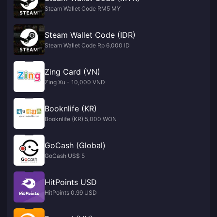
Steam Wallet Code RM5 MY
Steam Wallet Code (IDR)
Steam Wallet Code Rp 6,000 ID
Zing Card (VN)
Zing Xu - 10,000 VND
Booknlife (KR)
Booknlife (KR) 5,000 WON
GoCash (Global)
GoCash US$ 5
HitPoints USD
HitPoints 0.99 USD