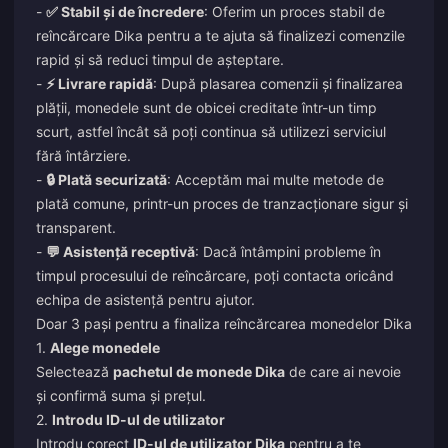
-
✅ Stabil și de încredere
: Oferim un proces stabil de
reîncărcare Dika pentru a te ajuta să finalizezi comenzile
rapid și să reduci timpul de așteptare.
-
⚡ Livrare rapidă
: După plasarea comenzii și finalizarea
plății, monedele sunt de obicei creditate într-un timp
scurt, astfel încât să poți continua să utilizezi serviciul
fără întârziere.
-
🔒 Plată securizată
: Acceptăm mai multe metode de
plată comune, printr-un proces de tranzacționare sigur și
transparent.
-
💬 Asistență receptivă
: Dacă întâmpini probleme în
timpul procesului de reîncărcare, poți contacta oricând
echipa de asistență pentru ajutor.
Doar 3 pași pentru a finaliza reîncărcarea monedelor Dika
1.
Alege monedele
Selectează
pachetul de monede Dika
de care ai nevoie
și confirmă suma și prețul.
2.
Introdu ID-ul de utilizator
Introdu corect
ID-ul de utilizator Dika
pentru a te