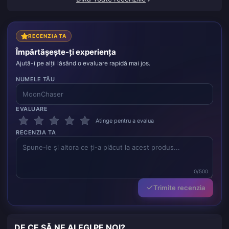
RECENZIA TA
Împărtășește-ți experiența
Ajută-i pe alții lăsând o evaluare rapidă mai jos.
NUMELE TĂU
EVALUARE
Atinge pentru a evalua
RECENZIA TA
0/500
Trimite recenzia
DE CE SĂ NE ALEGI PE NOI?