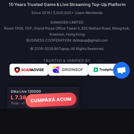
10 Years Trusted Game & Live Streaming Top-Up Platform
Since 2016 | 5,000,000+ Users Worldwide
KAMAGEN LIMITED
Room 1508, 15/F, Grand Plaza Office Tower II, 625 Nathan Road, Mong Kok,
Kowloon, Hong Kong
BUSINESS COOPERATION: ibittopup@gmail.com
© 2016-2026 BitTopup. All Rights Reserved.
TRUSTED & VERIFIED BY
Dika Live 120000
L 7.38
CUMPĂRĂ ACUM
Total · x1