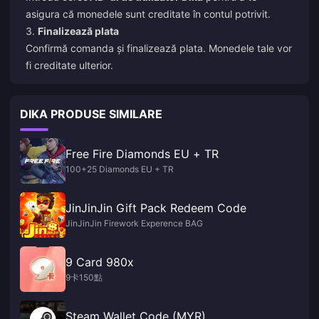
asigura că monedele sunt creditate în contul potrivit.
3.
Finalizează plata
Confirmă comanda și finalizează plata. Monedele tale vor
fi creditate ulterior.
DIKA PRODUSE SIMILARE
Free Fire Diamonds EU + TR
100+25 Diamonds EU + TR
JinJinJin Gift Pack Redeem Code
JinJinJin Firework Experence BAG
9 Card 980x
9卡150點
Steam Wallet Code (MYR)