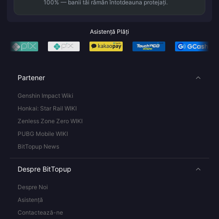
100% — banii tăi rămân întotdeauna protejați.
Asistență Plăți
Partener
Genshin Impact Wiki
Honkai: Star Rail WIKI
Zenless Zone Zero WIKI
PUBG Mobile WIKI
BitTopup News
Despre BitTopup
Despre Noi
Asistență
Contactează-ne