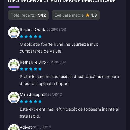
DIKA RECENZII CLIENȚI DESPRE REÎNCĂRCARE
Total recenzii:
942
Evaluare medie
4.9
Rosaria Queta
2026/08/08
O aplicație foarte bună, ne ușurează mult
cumpărarea de valută.
Rethabile Jinx
2026/08/07
Prețurile sunt mai accesibile decât dacă aș cumpăra
direct din aplicația Poppo.
Mira Joseph
2026/08/10
Este excelent, mai ieftin decât ce foloseam înainte și
este rapid.
Adiyat
2026/08/10