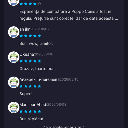
Experiența de cumpărare a Poppo Coins a fost în
regulă. Prețurile sunt corecte, dar de data aceasta a
trebuit să aștept mai mult decât mă așteptam pentru
ah jim
2026/08/07
monede. Nu este o alegere rea, doar că nu este
perfectă.
Bun, wow, uimitor.
Okeana
2026/08/06
Grozav, foarte bun.
Айзирек Тиленбаева
2026/08/10
Super!
Mansoor Ahadi
2026/08/08
Bun și plăcut.
Dika Toate recenziile