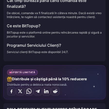
Cât timp durează până când comanda este
finalizată?
De obicei, comanda va fi finalizată în câteva minute. Dacă există vreo
întârziere, te rugăm să contactezi asistența noastră pentru clienți.
Ce este BitTopup?
BitTopup este o platformă online pentru reîncărcarea rapidă și sigură a
jocurilor și serviciilor.
Programul Serviciului Clienți?
Serviciul clienți BitTopup este disponibil 24/7.
OFERTĂ LIMITATĂ
Distribuie și câștigă până la 10% reducere
Distribuie pentru a debloca roata norocoasă.