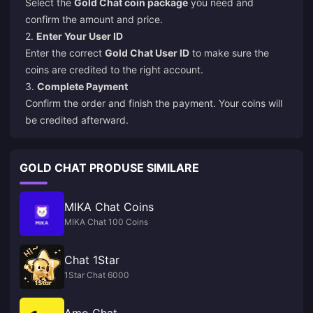
Select the
Gold Chat coin package
you need and
confirm the amount and price.
2.
Enter Your User ID
Enter the correct
Gold Chat User ID
to make sure the
coins are credited to the right account.
3.
Complete Payment
Confirm the order and finish the payment. Your coins will
be credited afterward.
GOLD CHAT PRODUSE SIMILARE
MIKA Chat Coins
MIKA Chat 100 Coins
Chat 1Star
1Star Chat 6000
Amo Chat