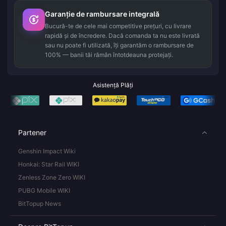
Garanție de rambursare integrală
Bucură-te de cele mai competitive prețuri, cu livrare
rapidă și de încredere. Dacă comanda ta nu este livrată
sau nu poate fi utilizată, îți garantăm o rambursare de
100% — banii tăi rămân întotdeauna protejați.
Asistență Plăți
Partener
Genshin Impact Wiki
Honkai: Star Rail WIKI
Zenless Zone Zero WIKI
PUBG Mobile WIKI
BitTopup News