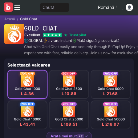
Caută
Română
/
Acasă
/
Gold Chat
GOLD CHAT
Excellent
Trustpilot
GLOBAL
Livrare instant
Plată sigură și securizată
Chat with Gold Chat easily and securely through BitTopUp! Enjoy 
experience with fast, reliable delivery. Join us now for exclusive o
amazing discounts! ✨
Selectează valoarea
70% OFF
70% OFF
70% OFF
Gold Chat 1000
Gold Chat 2500
Gold Chat 5000
L 4.36
L 10.86
L 21.68
70% OFF
70% OFF
70% OFF
Gold Chat 10000
Gold Chat 25000
Gold Chat 50000
L 43.41
L 108.51
L 216.97
Arată mai mult
+2