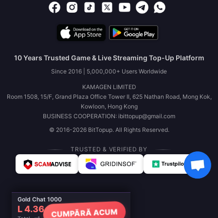
10 Years Trusted Game & Live Streaming Top-Up Platform
Since 2016 | 5,000,000+ Users Worldwide
KAMAGEN LIMITED
Room 1508, 15/F, Grand Plaza Office Tower II, 625 Nathan Road, Mong Kok,
Kowloon, Hong Kong
BUSINESS COOPERATION: ibittopup@gmail.com
© 2016-2026 BitTopup. All Rights Reserved.
TRUSTED & VERIFIED BY
Gold Chat 1000
L 4.36
CUMPĂRĂ ACUM