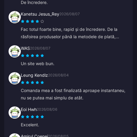
De încredere.
Kanetsu Jesus_Rey
2026/08/07
Fac totul foarte bine, rapid și de încredere. De la
răsfoirea produselor până la metodele de plată,
întreaga interfață îi pune cu mult înaintea altora,
WAS
2026/08/07
deoarece previne o mulțime de greșeli.
Un site web bun.
Leung Kendlz
2026/08/04
Comanda mea a fost finalizată aproape instantaneu,
nu se putea mai simplu de atât.
Eoi Hwh
2026/08/06
Excelent.
Amirul Coenej
2026/08/05