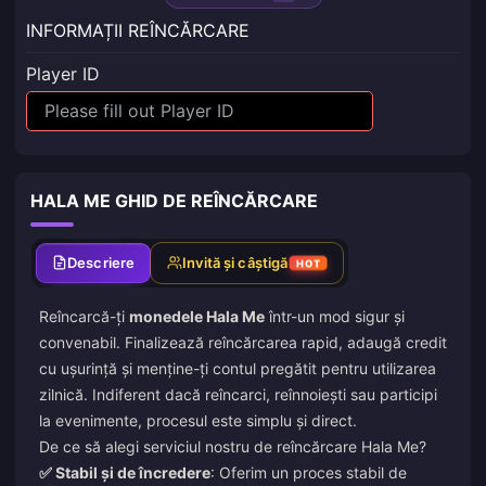
INFORMAȚII REÎNCĂRCARE
Player ID
HALA ME GHID DE REÎNCĂRCARE
Descriere
Invită și câștigă
HOT
Reîncarcă-ți
monedele Hala Me
într-un mod sigur și
convenabil. Finalizează reîncărcarea rapid, adaugă credit
cu ușurință și menține-ți contul pregătit pentru utilizarea
zilnică. Indiferent dacă reîncarci, reînnoiești sau participi
la evenimente, procesul este simplu și direct.
De ce să alegi serviciul nostru de reîncărcare Hala Me?
✅ Stabil și de încredere
: Oferim un proces stabil de