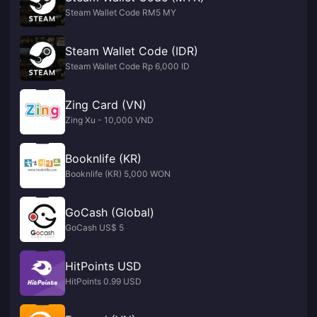
Steam Wallet Code RM5 MY
Steam Wallet Code (IDR)
Steam Wallet Code Rp 6,000 ID
Zing Card (VN)
Zing Xu - 10,000 VND
Booknlife (KR)
Booknlife (KR) 5,000 WON
GoCash (Global)
GoCash US$ 5
HitPoints USD
HitPoints 0.99 USD