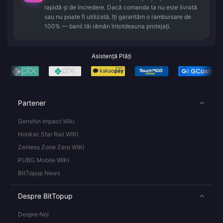
rapidă și de încredere. Dacă comanda ta nu este livrată
sau nu poate fi utilizată, îți garantăm o rambursare de
100% — banii tăi rămân întotdeauna protejați.
Asistență Plăți
Partener
Genshin Impact Wiki
Honkai: Star Rail WIKI
Zenless Zone Zero WIKI
PUBG Mobile WIKI
BitTopup News
Despre BitTopup
Despre Noi