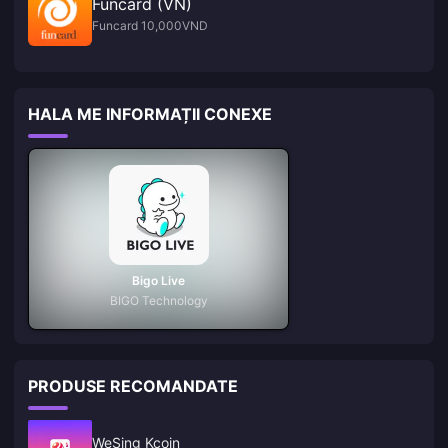
Funcard (VN)
Funcard 10,000VND
HALA ME INFORMAȚII CONEXE
Bigo Live
BIGO Technology
PRODUSE RECOMANDATE
WeSing Kcoin