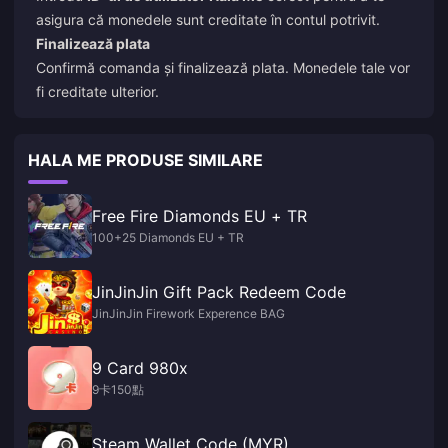
asigura că monedele sunt creditate în contul potrivit.
Finalizează plata
Confirmă comanda și finalizează plata. Monedele tale vor
fi creditate ulterior.
HALA ME PRODUSE SIMILARE
Free Fire Diamonds EU + TR
100+25 Diamonds EU + TR
JinJinJin Gift Pack Redeem Code
JinJinJin Firework Experence BAG
9 Card 980x
9卡150點
Steam Wallet Code (MYR)