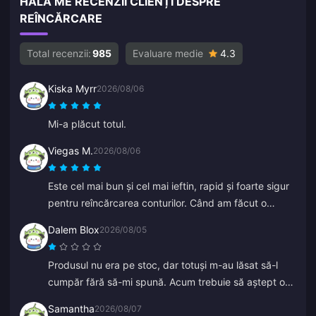
HALA ME RECENZII CLIENȚI DESPRE
REÎNCĂRCARE
Total recenzii:
985
Evaluare medie
4.3
Kiska Myrr
2026/08/06
Mi-a plăcut totul.
Viegas M.
2026/08/06
Este cel mai bun și cel mai ieftin, rapid și foarte sigur
pentru reîncărcarea conturilor. Când am făcut o
greșeală cu un ID vechi, Anna a rezolvat rapid și a
Dalem Blox
2026/08/05
reîncărcat contul corect.
Produsul nu era pe stoc, dar totuși m-au lăsat să-l
cumpăr fără să-mi spună. Acum trebuie să aștept ore
sau chiar zile pentru o rambursare.
Samantha
2026/08/07