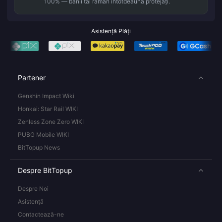
100% — banii tăi rămân întotdeauna protejați.
Asistență Plăți
Partener
Genshin Impact Wiki
Honkai: Star Rail WIKI
Zenless Zone Zero WIKI
PUBG Mobile WIKI
BitTopup News
Despre BitTopup
Despre Noi
Asistență
Contactează-ne