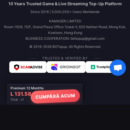
10 Years Trusted Game & Live Streaming Top-Up Platform
Since 2016 | 5,000,000+ Users Worldwide
KAMAGEN LIMITED
Room 1508, 15/F, Grand Plaza Office Tower II, 625 Nathan Road, Mong Kok,
Kowloon, Hong Kong
BUSINESS COOPERATION: ibittopup@gmail.com
© 2016-2026 BitTopup. All Rights Reserved.
TRUSTED & VERIFIED BY
Premium 12 Months
L 131.58
CUMPĂRĂ ACUM
Total · x1