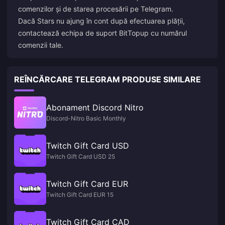
comenzilor și de starea procesării pe Telegram.
Dacă Stars nu ajung în cont după efectuarea plății,
contactează echipa de suport BitTopup cu numărul
comenzii tale.
REÎNCĂRCARE TELEGRAM PRODUSE SIMILARE
Abonament Discord Nitro
Discord-Nitro Basic Monthly
Twitch Gift Card USD
Twitch Gift Card USD 25
Twitch Gift Card EUR
Twitch Gift Card EUR 15
Twitch Gift Card CAD