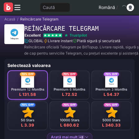
Caută
Română
/
Acasă
/
Reîncărcare Telegram
REÎNCĂRCARE TELEGRAM
Excellent
Trustpilot
GLOBAL
Livrare instant
Plată sigură și securizată
Reîncărcare oficială Telegram pe BitTopup. Livrare rapidă, sigură și
de cap pentru serviciile Telegram, cu prețuri excelente și asistență
încredere.
Selectează valoarea
70% OFF
70% OFF
70% OFF
Premium 12 Months
Premium 6 Months
Premium 3 Months
L 131.58
L 72.52
L 54.37
70% OFF
70% OFF
70% OFF
50 Stars
10000 Stars
5000 Stars
L 3.39
L 680.62
L 340.33
Arată mai mult
+8