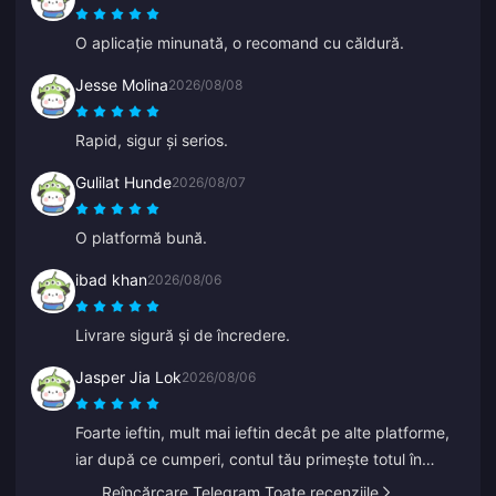
O aplicație minunată, o recomand cu căldură.
Jesse Molina
2026/08/08
Rapid, sigur și serios.
Gulilat Hunde
2026/08/07
O platformă bună.
ibad khan
2026/08/06
Livrare sigură și de încredere.
Jasper Jia Lok
2026/08/06
Foarte ieftin, mult mai ieftin decât pe alte platforme,
iar după ce cumperi, contul tău primește totul în
câteva secunde.
Reîncărcare Telegram Toate recenziile