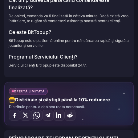
Cât timp durează până când comanda este
finalizată?
De obicei, comanda va fi finalizată în câteva minute. Dacă există vreo
întârziere, te rugăm să contactezi asistența noastră pentru clienți.
Ce este BitTopup?
BitTopup este o platformă online pentru reîncărcarea rapidă și sigură a
jocurilor și serviciilor.
Programul Serviciului Clienți?
Serviciul clienți BitTopup este disponibil 24/7.
OFERTĂ LIMITATĂ
Distribuie și câștigă până la 10% reducere
Distribuie pentru a debloca roata norocoasă.