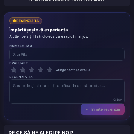
RECENZIA TA
Împărtășește-ți experiența
Ajută-i pe alții lăsând o evaluare rapidă mai jos.
NUMELE TĂU
EVALUARE
Atinge pentru a evalua
RECENZIA TA
0/500
Trimite recenzia
DE CE SĂ NE ALEGI PE NOI?