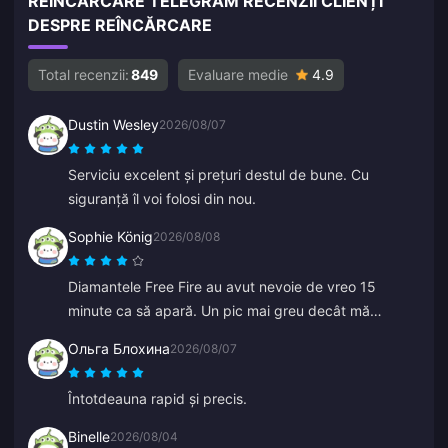
REÎNCĂRCARE TELEGRAM RECENZII CLIENȚI
DESPRE REÎNCĂRCARE
Total recenzii:
849
Evaluare medie
4.9
Dustin Wesley
2026/08/07
Serviciu excelent și prețuri destul de bune. Cu
siguranță îl voi folosi din nou.
Sophie König
2026/08/08
Diamantele Free Fire au avut nevoie de vreo 15
minute ca să apară. Un pic mai greu decât mă
așteptam, dar prețul a fost bun, așa că sunt mulțumit.
Ольга Блохина
2026/08/07
Întotdeauna rapid și precis.
Binelle
2026/08/04