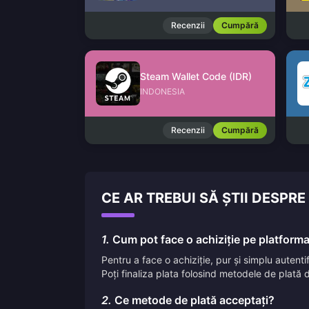
Recenzii
Cumpără
Steam Wallet Code (IDR)
INDONESIA
Recenzii
Cumpără
CE AR TREBUI SĂ ȘTII DESP
1.
Cum pot face o achiziție pe platform
Pentru a face o achiziție, pur și simplu autent
Poți finaliza plata folosind metodele de plată d
2.
Ce metode de plată acceptați?