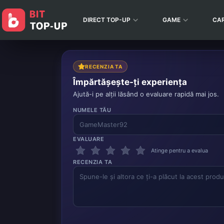
DIRECT TOP-UP
GAME
CA
RECENZIA TA
Împărtășește-ți experiența
Ajută-i pe alții lăsând o evaluare rapidă mai jos.
NUMELE TĂU
EVALUARE
Atinge pentru a evalua
RECENZIA TA