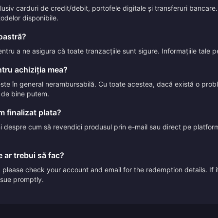
iv carduri de credit/debit, portofele digitale și transferuri bancare. 
todelor disponibile.
voastră?
entru a ne asigura că toate tranzacțiile sunt sigure. Informațiile tale
tru achiziția mea?
 este în general nerambursabilă. Cu toate acestea, dacă există o pr
t de bine putem.
 finalizat plata?
uni despre cum să revendici produsul prin e-mail sau direct pe platform
 ar trebui să fac?
please check your account and email for the redemption details. If it
issue promptly.