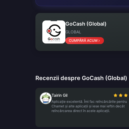
GoCash (Global)
GLOBAL
CUMPĂRĂ ACUM
Recenzii despre GoCash (Global)
Tairin Gil
Aplicație excelentă. Îmi fac reîncărcările pentru
Chamet și alte aplicații și iese mai ieftin decât
reîncărcarea direct în acele aplicații.