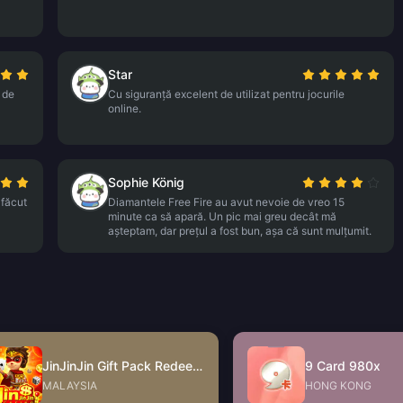
Star
t de
Cu siguranță excelent de utilizat pentru jocurile
online.
Sophie König
 făcut
Diamantele Free Fire au avut nevoie de vreo 15
minute ca să apară. Un pic mai greu decât mă
așteptam, dar prețul a fost bun, așa că sunt mulțumit.
JinJinJin Gift Pack Redeem Code
9 Card 980x
MALAYSIA
HONG KONG