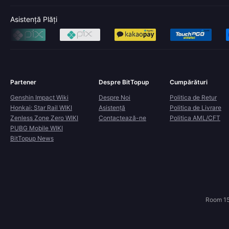
Asistență Plăți
Partener
Despre BitTopup
Cumpărături
Genshin Impact Wiki
Despre Noi
Politica de Retur
Honkai: Star Rail WIKI
Asistență
Politica de Livrare
Zenless Zone Zero WIKI
Contactează-ne
Politica AML/CFT
PUBG Mobile WIKI
BitTopup News
Room 15