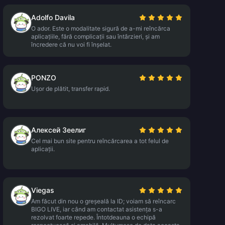
Adolfo Davila
O ador. Este o modalitate sigură de a-mi reîncărca
aplicațiile, fără complicații sau întârzieri, și am
încredere că nu voi fi înșelat.
PONZO
Ușor de plătit, transfer rapid.
Алексей Зеелиг
Cel mai bun site pentru reîncărcarea a tot felul de
aplicații.
Viegas
Am făcut din nou o greșeală la ID; voiam să reîncarc
BIGO LIVE, iar când am contactat asistența s-a
rezolvat foarte repede. Întotdeauna o echipă