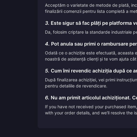
Acceptăm o varietate de metode de plată, inclus
finalizării comenzii pentru lista completă a me
3.
Este sigur să fac plăți pe platforma 
Da, folosim criptare la standarde industriale p
4.
Pot anula sau primi o rambursare pen
Odată ce o achiziție este efectuată, aceasta
noastră de asistență clienți și te vom ajuta câ
5.
Cum îmi revendic achiziția după ce am
După finalizarea achiziției, vei primi instrucți
pentru detaliile de revendicare.
6.
Nu am primit articolul achiziționat. Ce
If you have not received your purchased item, 
with your order details, and we'll resolve the 