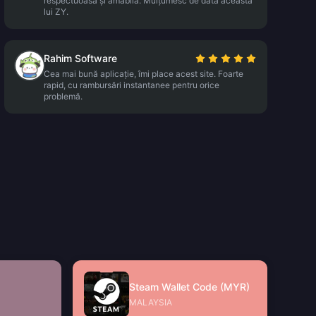
respectuoasă și amabilă. Mulțumesc de data aceasta
lui ZY.
Rahim Software
Cea mai bună aplicație, îmi place acest site. Foarte
rapid, cu rambursări instantanee pentru orice
problemă.
Steam Wallet Code (MYR)
MALAYSIA