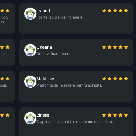
its hurt
 lucru
Foarte rapid și de încredere.
ntru
Okeana
neu,
Grozav, foarte bun.
Malik nasir
osit,
Platformă de încredere pentru achiziții.
Binelle
O aplicație minunată, o recomand cu căldură.