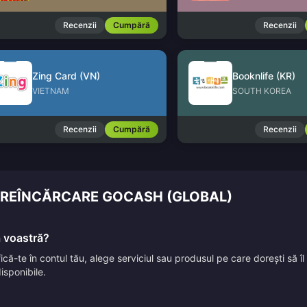
Recenzii
Cumpără
Recenzii
Zing Card (VN)
Booknlife (KR)
VIETNAM
SOUTH KOREA
Recenzii
Cumpără
Recenzii
RE REÎNCĂRCARE GOCASH (GLOBAL)
a voastră?
ifică-te în contul tău, alege serviciul sau produsul pe care dorești să 
isponibile.