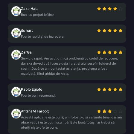
Zaza Hata
Bun, cu prețuri ieftine.
its hurt
Foarte rapid și de încredere.
ZarGa
Serviciu rapid. Am avut o mică problemă cu codul de reducere,
dar s-a dovedit că fusese deja livrat și ajunsese în folderul de
spam. După ce am contactat asistența, problema a fost
rezolvată, fiind ghidat de Anna.
Pablo Egioto
Foarte bun, recomand.
AhtshaM FarooQ
Această aplicație este bună, am folosit-o și se simte bine, dar am
observat că este puțin scumpă. Este bună totuși, ar trebui să
oferiți niște oferte bune.