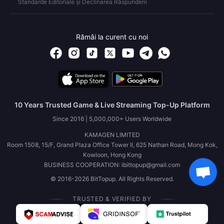
Standarde Editoriale și Declinarea Răspunderii
Rămâi la curent cu noi
10 Years Trusted Game & Live Streaming Top-Up Platform
Since 2016 | 5,000,000+ Users Worldwide
KAMAGEN LIMITED
Room 1508, 15/F, Grand Plaza Office Tower II, 625 Nathan Road, Mong Kok,
Kowloon, Hong Kong
BUSINESS COOPERATION: ibittopup@gmail.com
© 2016-2026 BitTopup. All Rights Reserved.
TRUSTED & VERIFIED BY