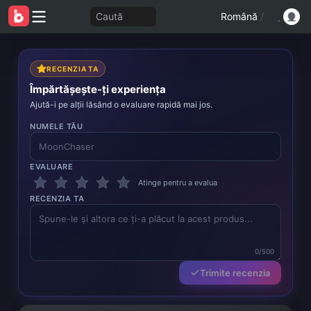
Caută
Română
/
RECENZIA TA
Împărtășește-ți experiența
Ajută-i pe alții lăsând o evaluare rapidă mai jos.
NUMELE TĂU
EVALUARE
Atinge pentru a evalua
RECENZIA TA
0/500
Trimite recenzia