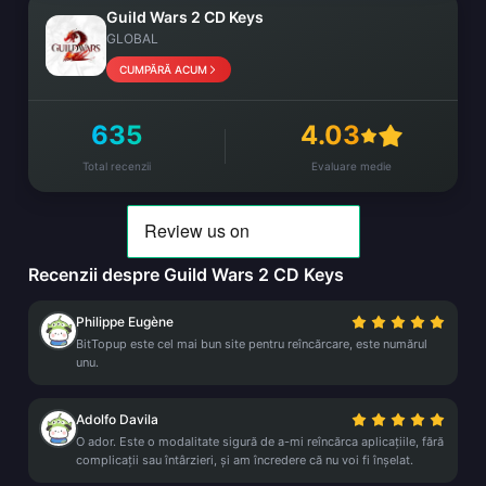
Guild Wars 2 CD Keys
GLOBAL
CUMPĂRĂ ACUM
635
4.03
Total recenzii
Evaluare medie
Recenzii despre Guild Wars 2 CD Keys
Philippe Eugène
BitTopup este cel mai bun site pentru reîncărcare, este numărul
unu.
Adolfo Davila
O ador. Este o modalitate sigură de a-mi reîncărca aplicațiile, fără
complicații sau întârzieri, și am încredere că nu voi fi înșelat.