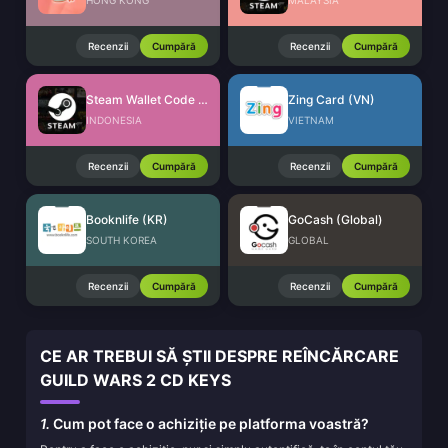
HONG KONG
MALAYSIA
Recenzii
Cumpără
Recenzii
Cumpără
Steam Wallet Code (IDR)
Zing Card (VN)
INDONESIA
VIETNAM
Recenzii
Cumpără
Recenzii
Cumpără
Booknlife (KR)
GoCash (Global)
SOUTH KOREA
GLOBAL
Recenzii
Cumpără
Recenzii
Cumpără
CE AR TREBUI SĂ ȘTII DESPRE REÎNCĂRCARE
GUILD WARS 2 CD KEYS
1.
Cum pot face o achiziție pe platforma voastră?