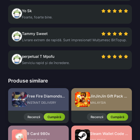
Yo Sk
Foarte, foarte bine.
Tammy Sweet
Livrare extrem de rapidă. Sunt impresionat! Mulțumesc BitTopup.
perpetual T Mpofu
Serviciu rapid și de încredere.
Produse similare
Free Fire Diamonds EU + TR
JinJinJin Gift Pack Redeem Code
INSTANT DELIVERY
MALAYSIA
Recenzii
Cumpără
Recenzii
Cumpără
9 Card 980x
Steam Wallet Code (MYR)