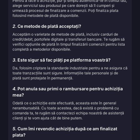
Pentru a face o achiziție, pur și simplu autentifică-te în contul tău,
alege serviciul sau produsul pe care dorești să îl cumperi și
urmează procesul de finalizare a comenzii. Poți finaliza plata
folosind metodele de plată disponibile.
2.
Ce metode de plată acceptați?
Acceptăm o varietate de metode de plată, inclusiv carduri de
credit/debit, portofele digitale și transferuri bancare. Te rugăm să
verifici opțiunile de plată în timpul finalizării comenzii pentru lista
completă a metodelor disponibile.
3.
Este sigur să fac plăți pe platforma voastră?
Da, folosim criptare la standarde industriale pentru a ne asigura că
toate tranzacțiile sunt sigure. Informațiile tale personale și de
plată sunt protejate în permanență.
4.
Pot anula sau primi o rambursare pentru achiziția
mea?
Odată ce o achiziție este efectuată, aceasta este în general
nerambursabilă. Cu toate acestea, dacă există o problemă cu
comanda ta, te rugăm să contactezi echipa noastră de asistență
clienți și te vom ajuta cât de bine putem.
5.
Cum îmi revendic achiziția după ce am finalizat
plata?