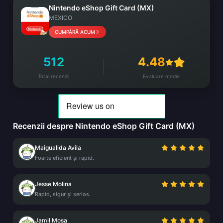
Nintendo eShop Gift Card (MX)
MEXICO
CUMPĂRĂ ACUM
512
4.48
Total recenzii
Evaluare medie
Recenzii despre Nintendo eShop Gift Card (MX)
Maigualida Avila
Foarte eficient și rapid.
Jesse Molina
Rapid, sigur și serios.
Jamil Mosa