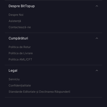
Despre BitTopup
Despre Noi
Asistență
Contactează-ne
Cumpărături
Politica de Retur
Politica de Livrare
Politica AML/CFT
Legal
Serviciu
Confidențialitate
Standarde Editoriale și Declinarea Răspunderii