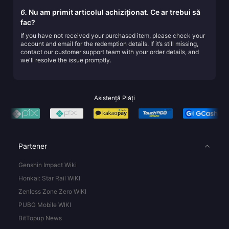
6.
Nu am primit articolul achiziționat. Ce ar trebui să
fac?
If you have not received your purchased item, please check your
account and email for the redemption details. If it’s still missing,
contact our customer support team with your order details, and
we'll resolve the issue promptly.
Asistență Plăți
Partener
Genshin Impact Wiki
Honkai: Star Rail WIKI
Zenless Zone Zero WIKI
PUBG Mobile WIKI
BitTopup News