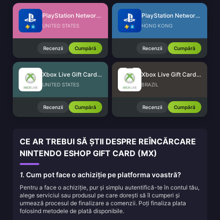
PlayStation Network Card (US)
PlayStation Network Card (HK)
UNITED STATES
HONG KONG
Recenzii
Cumpără
Recenzii
Cumpără
Xbox Live Gift Card (US)
Xbox Live Gift Card (BR)
UNITED STATES
BRAZIL
Recenzii
Cumpără
Recenzii
Cumpără
CE AR TREBUI SĂ ȘTII DESPRE REÎNCĂRCARE
NINTENDO ESHOP GIFT CARD (MX)
1.
Cum pot face o achiziție pe platforma voastră?
Pentru a face o achiziție, pur și simplu autentifică-te în contul tău,
alege serviciul sau produsul pe care dorești să îl cumperi și
urmează procesul de finalizare a comenzii. Poți finaliza plata
folosind metodele de plată disponibile.