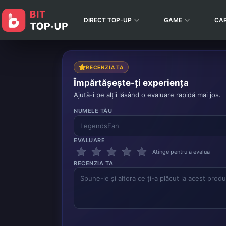
DIRECT TOP-UP
GAME
CA
RECENZIA TA
Împărtășește-ți experiența
Ajută-i pe alții lăsând o evaluare rapidă mai jos.
NUMELE TĂU
EVALUARE
Atinge pentru a evalua
RECENZIA TA