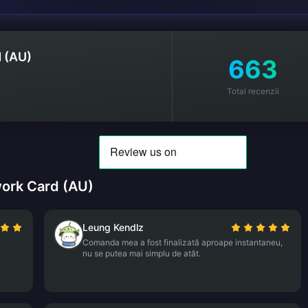
 (AU)
663
Total recenzii
work Card (AU)
Leung Kendlz
Comanda mea a fost finalizată aproape instantaneu,
nu se putea mai simplu de atât.