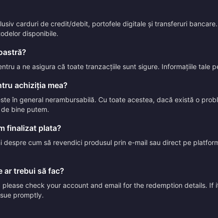
iv carduri de credit/debit, portofele digitale și transferuri bancare. 
todelor disponibile.
voastră?
entru a ne asigura că toate tranzacțiile sunt sigure. Informațiile tale
tru achiziția mea?
 este în general nerambursabilă. Cu toate acestea, dacă există o pr
t de bine putem.
 finalizat plata?
uni despre cum să revendici produsul prin e-mail sau direct pe platform
 ar trebui să fac?
please check your account and email for the redemption details. If it
issue promptly.