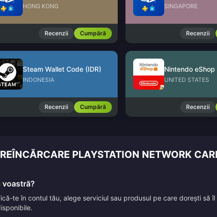
HONG KONG
SINGAPORE
Recenzii
Cumpără
Recenzii
Steam Wallet Code (IDR)
INDONESIA
UNITED STATES
Recenzii
Cumpără
Recenzii
RE REÎNCĂRCARE PLAYSTATION NETWORK CAR
a voastră?
ifică-te în contul tău, alege serviciul sau produsul pe care dorești să 
isponibile.