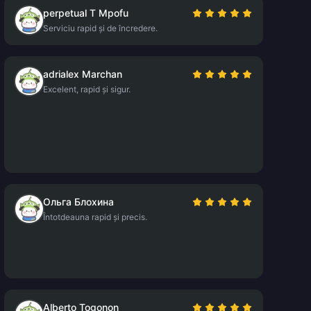
perpetual T Mpofu
Serviciu rapid și de încredere.
adrialex Marchan
Excelent, rapid și sigur.
Ольга Блохина
Întotdeauna rapid și precis.
Alberto Togonon