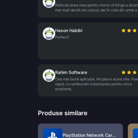
Reîncărcarea mea pentru Honor of Kings a durat
mai mult decât am crezut, dar în cele din urmă a 
Hason Habibi
Perfect!
Rahim Software
Cea mai bună aplicație, îmi place acest site. Foa
rapid, cu rambursări instantanee pentru orice
problemă.
Produse similare
PlayStation Network Card (US)