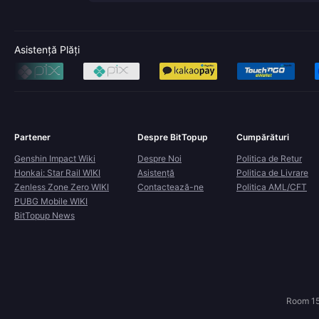
Asistență Plăți
Partener
Despre BitTopup
Cumpărături
Genshin Impact Wiki
Despre Noi
Politica de Retur
Honkai: Star Rail WIKI
Asistență
Politica de Livrare
Zenless Zone Zero WIKI
Contactează-ne
Politica AML/CFT
PUBG Mobile WIKI
BitTopup News
Room 15