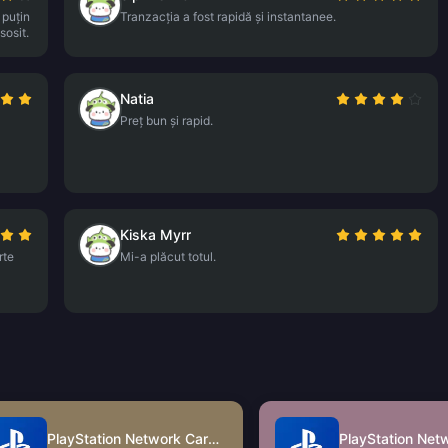
 puțin
Tranzacția a fost rapidă și instantanee.
sosit.
Natia
Preț bun și rapid.
Kiska Myrr
rte
Mi-a plăcut totul.
PlayStation Network Card (HK)