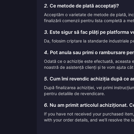
2.
Ce metode de plată acceptați?
Acceptăm o varietate de metode de plată, inclus
finalizării comenzii pentru lista completă a me
3.
Este sigur să fac plăți pe platforma 
Da, folosim criptare la standarde industriale p
4.
Pot anula sau primi o rambursare pen
Odată ce o achiziție este efectuată, aceasta
noastră de asistență clienți și te vom ajuta câ
5.
Cum îmi revendic achiziția după ce am
După finalizarea achiziției, vei primi instrucți
pentru detaliile de revendicare.
6.
Nu am primit articolul achiziționat. Ce
If you have not received your purchased item, 
with your order details, and we'll resolve the 