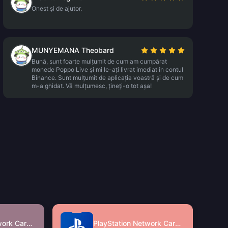
Onest și de ajutor.
MUNYEMANA Theobard
Bună, sunt foarte mulțumit de cum am cumpărat
monede Poppo Live și mi le-ați livrat imediat în contul
Binance. Sunt mulțumit de aplicația voastră și de cum
m-a ghidat. Vă mulțumesc, țineți-o tot așa!
PlayStation Network Card (SG)
PlayStation Network Card (MY)