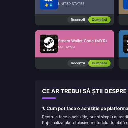
UNITED STATES
Recenzii
Cumpără
Steam Wallet Code (MYR)
MALAYSIA
Recenzii
Cumpără
CE AR TREBUI SĂ ȘTII DESP
1.
Cum pot face o achiziție pe platform
Pentru a face o achiziție, pur și simplu autent
Poți finaliza plata folosind metodele de plată d