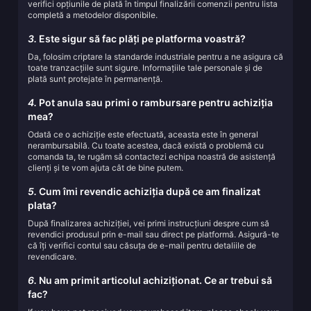
verifici opțiunile de plată în timpul finalizării comenzii pentru lista
completă a metodelor disponibile.
3.
Este sigur să fac plăți pe platforma voastră?
Da, folosim criptare la standarde industriale pentru a ne asigura că
toate tranzacțiile sunt sigure. Informațiile tale personale și de
plată sunt protejate în permanență.
4.
Pot anula sau primi o rambursare pentru achiziția
mea?
Odată ce o achiziție este efectuată, aceasta este în general
nerambursabilă. Cu toate acestea, dacă există o problemă cu
comanda ta, te rugăm să contactezi echipa noastră de asistență
clienți și te vom ajuta cât de bine putem.
5.
Cum îmi revendic achiziția după ce am finalizat
plata?
După finalizarea achiziției, vei primi instrucțiuni despre cum să
revendici produsul prin e-mail sau direct pe platformă. Asigură-te
că îți verifici contul sau căsuța de e-mail pentru detaliile de
revendicare.
6.
Nu am primit articolul achiziționat. Ce ar trebui să
fac?