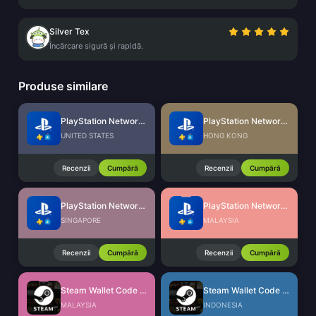
Silver Tex
Încărcare sigură și rapidă.
Produse similare
PlayStation Network Card (US)
PlayStation Network Card (HK)
UNITED STATES
HONG KONG
Recenzii
Cumpără
Recenzii
Cumpără
PlayStation Network Card (SG)
PlayStation Network Card (MY)
SINGAPORE
MALAYSIA
Recenzii
Cumpără
Recenzii
Cumpără
Steam Wallet Code (MYR)
Steam Wallet Code (IDR)
MALAYSIA
INDONESIA