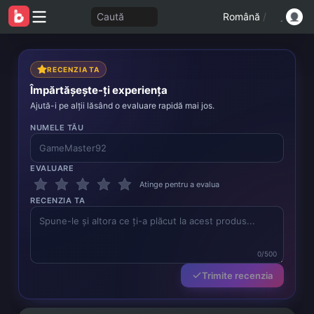
Caută
Română
/
RECENZIA TA
Împărtășește-ți experiența
Ajută-i pe alții lăsând o evaluare rapidă mai jos.
NUMELE TĂU
EVALUARE
Atinge pentru a evalua
RECENZIA TA
0/500
Trimite recenzia