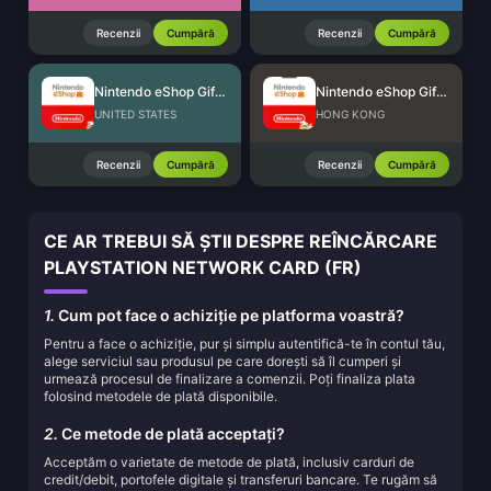
Recenzii
Cumpără
Recenzii
Cumpără
Nintendo eShop Gift Card (US)
Nintendo eShop Gift Card (HK)
UNITED STATES
HONG KONG
Recenzii
Cumpără
Recenzii
Cumpără
CE AR TREBUI SĂ ȘTII DESPRE REÎNCĂRCARE
PLAYSTATION NETWORK CARD (FR)
1.
Cum pot face o achiziție pe platforma voastră?
Pentru a face o achiziție, pur și simplu autentifică-te în contul tău,
alege serviciul sau produsul pe care dorești să îl cumperi și
urmează procesul de finalizare a comenzii. Poți finaliza plata
folosind metodele de plată disponibile.
2.
Ce metode de plată acceptați?
Acceptăm o varietate de metode de plată, inclusiv carduri de
credit/debit, portofele digitale și transferuri bancare. Te rugăm să