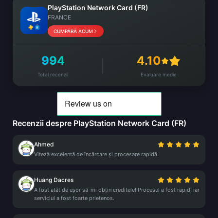
PlayStation Network Card (FR)
FRANCE
CUMPĂRĂ ACUM
994
4.10
Total recenzii
Evaluare medie
Recenzii despre PlayStation Network Card (FR)
Ahmed
Viteză excelentă de încărcare și procesare rapidă.
Huang Dacres
A fost atât de ușor să-mi obțin creditele! Procesul a fost rapid, iar
serviciul a fost foarte prietenos.