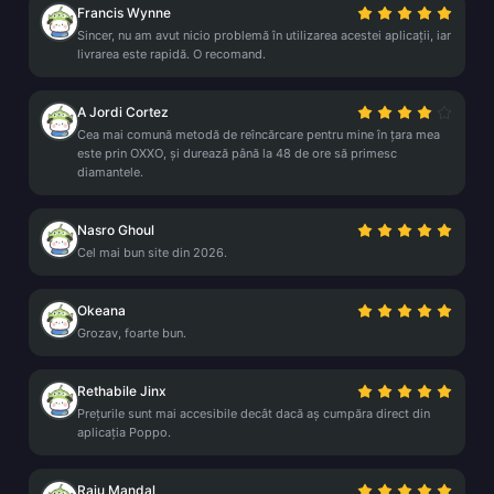
Francis Wynne
Sincer, nu am avut nicio problemă în utilizarea acestei aplicații, iar
livrarea este rapidă. O recomand.
A Jordi Cortez
Cea mai comună metodă de reîncărcare pentru mine în țara mea
este prin OXXO, și durează până la 48 de ore să primesc
diamantele.
Nasro Ghoul
Cel mai bun site din 2026.
Okeana
Grozav, foarte bun.
Rethabile Jinx
Prețurile sunt mai accesibile decât dacă aș cumpăra direct din
aplicația Poppo.
Raju Mandal