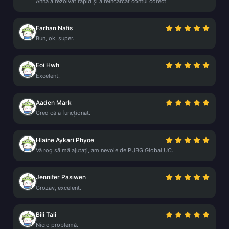
Anna a rezolvat rapid și a reîncărcat contul corect.
Farhan Nafis
Bun, ok, super.
Eoi Hwh
Excelent.
Aaden Mark
Cred că a funcționat.
Hlaine Aykari Phyoe
Vă rog să mă ajutați, am nevoie de PUBG Global UC.
Jennifer Pasiwen
Grozav, excelent.
Bili Tali
Nicio problemă.