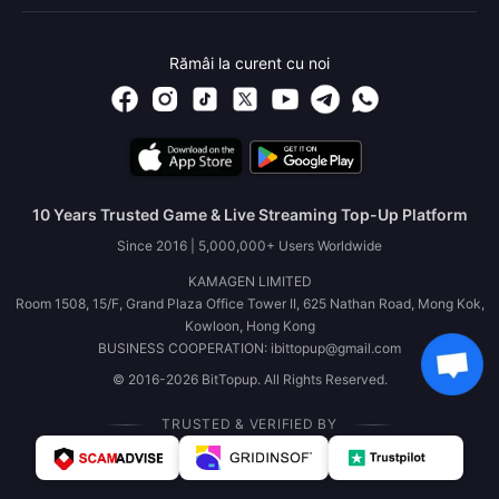
Rămâi la curent cu noi
10 Years Trusted Game & Live Streaming Top-Up Platform
Since 2016 | 5,000,000+ Users Worldwide
KAMAGEN LIMITED
Room 1508, 15/F, Grand Plaza Office Tower II, 625 Nathan Road, Mong Kok,
Kowloon, Hong Kong
BUSINESS COOPERATION: ibittopup@gmail.com
© 2016-2026 BitTopup. All Rights Reserved.
TRUSTED & VERIFIED BY