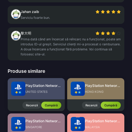
Jahan zaib
Serviciu foarte bun.
黎大明
Prima dată când am încercat să reîncarc nu a funcționat, poate am
introdus ID-ul greșit. Serviciul clienți mi-a procesat o rambursare.
A doua încercare a funcționat fără probleme. Voi continua să
folosesc site-ul.
Produse similare
PlayStation Network Card (US)
PlayStation Network Card (HK)
UNITED STATES
HONG KONG
Recenzii
Cumpără
Recenzii
Cumpără
PlayStation Network Card (SG)
PlayStation Network Card (MY)
SINGAPORE
MALAYSIA