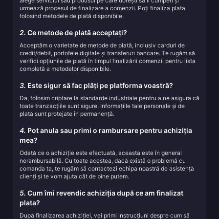
alege serviciul sau produsul pe care dorești să îl cumperi și
urmează procesul de finalizare a comenzii. Poți finaliza plata
folosind metodele de plată disponibile.
2.
Ce metode de plată acceptați?
Acceptăm o varietate de metode de plată, inclusiv carduri de
credit/debit, portofele digitale și transferuri bancare. Te rugăm să
verifici opțiunile de plată în timpul finalizării comenzii pentru lista
completă a metodelor disponibile.
3.
Este sigur să fac plăți pe platforma voastră?
Da, folosim criptare la standarde industriale pentru a ne asigura că
toate tranzacțiile sunt sigure. Informațiile tale personale și de
plată sunt protejate în permanență.
4.
Pot anula sau primi o rambursare pentru achiziția
mea?
Odată ce o achiziție este efectuată, aceasta este în general
nerambursabilă. Cu toate acestea, dacă există o problemă cu
comanda ta, te rugăm să contactezi echipa noastră de asistență
clienți și te vom ajuta cât de bine putem.
5.
Cum îmi revendic achiziția după ce am finalizat
plata?
După finalizarea achiziției, vei primi instrucțiuni despre cum să