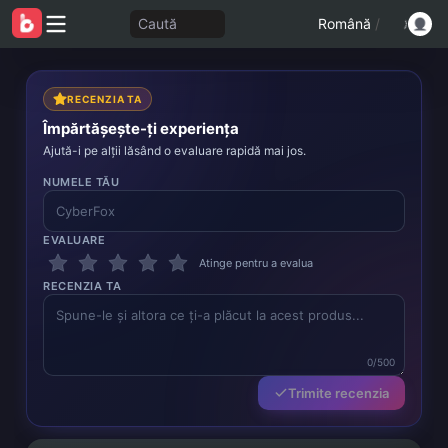
Caută
Română
/
RECENZIA TA
Împărtășește-ți experiența
Ajută-i pe alții lăsând o evaluare rapidă mai jos.
NUMELE TĂU
EVALUARE
Atinge pentru a evalua
RECENZIA TA
0/500
Trimite recenzia