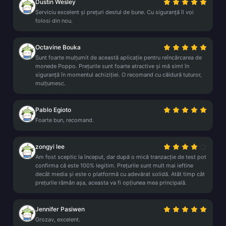
Dustin Wesley
Serviciu excelent și prețuri destul de bune. Cu siguranță îl voi
folosi din nou.
Octavine Bouka
Sunt foarte mulțumit de această aplicație pentru reîncărcarea de
monede Poppo. Prețurile sunt foarte atractive și mă simt în
siguranță în momentul achiziției. O recomand cu căldură tuturor,
mulțumesc.
Pablo Egioto
Foarte bun, recomand.
zongyi lee
Am fost sceptic la început, dar după o mică tranzacție de test pot
confirma că este 100% legitim. Prețurile sunt mult mai ieftine
decât media și este o platformă cu adevărat solidă. Atât timp cât
prețurile rămân așa, aceasta va fi opțiunea mea principală.
Jennifer Pasiwen
Grozav, excelent.