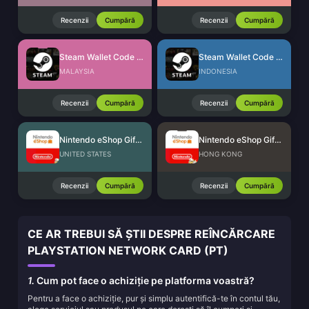
Recenzii
Cumpără
Recenzii
Cumpără
Steam Wallet Code (MYR)
Steam Wallet Code (IDR)
MALAYSIA
INDONESIA
Recenzii
Cumpără
Recenzii
Cumpără
Nintendo eShop Gift Card (US)
Nintendo eShop Gift Card (HK)
UNITED STATES
HONG KONG
Recenzii
Cumpără
Recenzii
Cumpără
CE AR TREBUI SĂ ȘTII DESPRE REÎNCĂRCARE
PLAYSTATION NETWORK CARD (PT)
1.
Cum pot face o achiziție pe platforma voastră?
Pentru a face o achiziție, pur și simplu autentifică-te în contul tău,