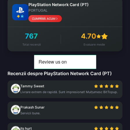
PlayStation Network Card (PT)
PORTUGAL
CUMPĂRĂ ACUM
767
4.70
Total recenzii
Evaluare medie
Recenzii despre PlayStation Network Card (PT)
Tammy Sweet
Livrare extrem de rapidă. Sunt impresionat! Mulțumesc BitTopup.
Prakash Sunar
Servicii bune.
its hurt