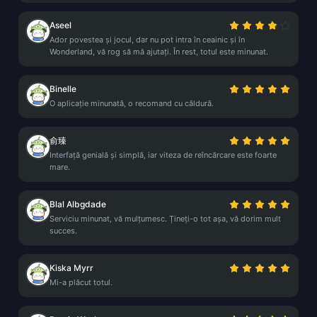
Aseel
Ador povestea și jocul, dar nu pot intra în ceainic și în
Wonderland, vă rog să mă ajutați. În rest, totul este minunat.
Binelle
O aplicație minunată, o recomand cu căldură.
俞臻
Interfață genială și simplă, iar viteza de reîncărcare este foarte
mare.
Blal Albgdade
Serviciu minunat, vă mulțumesc. Țineți-o tot așa, vă dorim mult
succes.
Kiska Myrr
Mi-a plăcut totul.