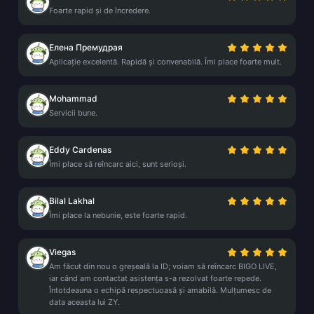
Foarte rapid și de încredere.
Елена Премудрая
Aplicație excelentă. Rapidă și convenabilă. Îmi place foarte mult.
Mohammad
Servicii bune.
Eddy Cardenas
Îmi place să reîncarc aici, sunt serioși.
Bilal Lakhal
Îmi place la nebunie, este foarte rapid.
Viegas
Am făcut din nou o greșeală la ID; voiam să reîncarc BIGO LIVE,
iar când am contactat asistența s-a rezolvat foarte repede.
Întotdeauna o echipă respectuoasă și amabilă. Mulțumesc de
data aceasta lui ZY.