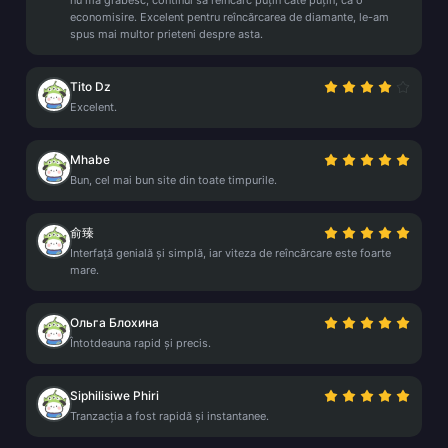
nu mă grăbesc, continui să reîncarc puțin câte puțin, ca o
economisire. Excelent pentru reîncărcarea de diamante, le-am
spus mai multor prieteni despre asta.
Tito Dz
Excelent.
Mhabe
Bun, cel mai bun site din toate timpurile.
俞臻
Interfață genială și simplă, iar viteza de reîncărcare este foarte
mare.
Ольга Блохина
Întotdeauna rapid și precis.
Siphilisiwe Phiri
Tranzacția a fost rapidă și instantanee.