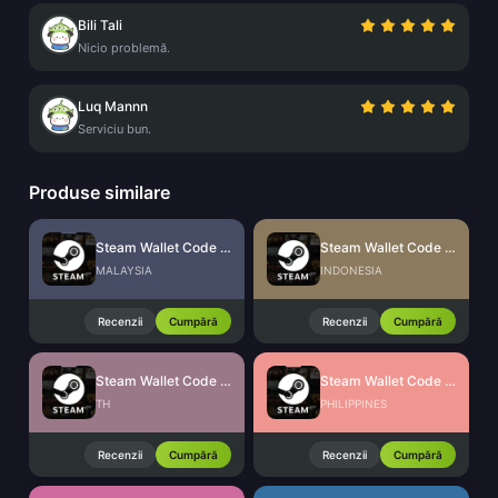
Bili Tali
Nicio problemă.
Luq Mannn
Serviciu bun.
Produse similare
Steam Wallet Code (MYR)
Steam Wallet Code (IDR)
MALAYSIA
INDONESIA
Recenzii
Cumpără
Recenzii
Cumpără
Steam Wallet Code (THB)
Steam Wallet Code (PHP)
TH
PHILIPPINES
Recenzii
Cumpără
Recenzii
Cumpără