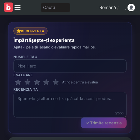
Caută
Română
/
RECENZIA TA
Împărtășește-ți experiența
Ajută-i pe alții lăsând o evaluare rapidă mai jos.
NUMELE TĂU
EVALUARE
Atinge pentru a evalua
RECENZIA TA
0/500
Trimite recenzia