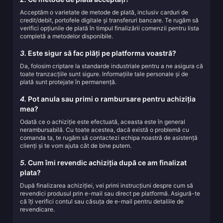
Acceptăm o varietate de metode de plată, inclusiv carduri de
credit/debit, portofele digitale și transferuri bancare. Te rugăm să
verifici opțiunile de plată în timpul finalizării comenzii pentru lista
completă a metodelor disponibile.
3.
Este sigur să fac plăți pe platforma voastră?
Da, folosim criptare la standarde industriale pentru a ne asigura că
toate tranzacțiile sunt sigure. Informațiile tale personale și de
plată sunt protejate în permanență.
4.
Pot anula sau primi o rambursare pentru achiziția
mea?
Odată ce o achiziție este efectuată, aceasta este în general
nerambursabilă. Cu toate acestea, dacă există o problemă cu
comanda ta, te rugăm să contactezi echipa noastră de asistență
clienți și te vom ajuta cât de bine putem.
5.
Cum îmi revendic achiziția după ce am finalizat
plata?
După finalizarea achiziției, vei primi instrucțiuni despre cum să
revendici produsul prin e-mail sau direct pe platformă. Asigură-te
că îți verifici contul sau căsuța de e-mail pentru detaliile de
revendicare.