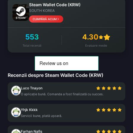
Steam Wallet Code (KRW)
SOUTH KOREA
CUMPĂRĂ ACUM
553
4.30
Total recenzii
Evaluare medie
Recenzii despre Steam Wallet Code (KRW)
Luco Tnayon
O aplicație bună. Comanda a fost finalizată cu succes.
Yhjk Kkkk
Servicii bune, plată ușoară.
Farhan Nafis