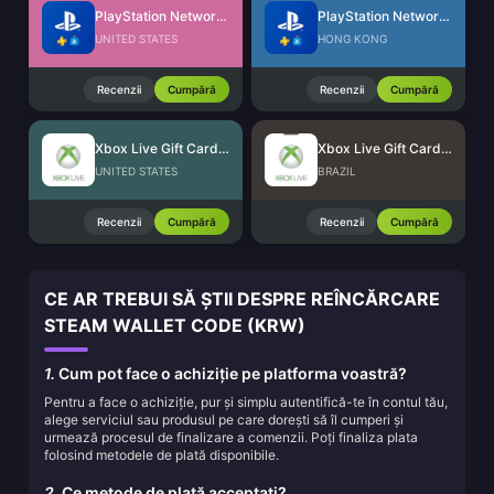
PlayStation Network Card (US)
PlayStation Network Card (HK)
UNITED STATES
HONG KONG
Recenzii
Cumpără
Recenzii
Cumpără
Xbox Live Gift Card (US)
Xbox Live Gift Card (BR)
UNITED STATES
BRAZIL
Recenzii
Cumpără
Recenzii
Cumpără
CE AR TREBUI SĂ ȘTII DESPRE REÎNCĂRCARE
STEAM WALLET CODE (KRW)
1.
Cum pot face o achiziție pe platforma voastră?
Pentru a face o achiziție, pur și simplu autentifică-te în contul tău,
alege serviciul sau produsul pe care dorești să îl cumperi și
urmează procesul de finalizare a comenzii. Poți finaliza plata
folosind metodele de plată disponibile.
2.
Ce metode de plată acceptați?