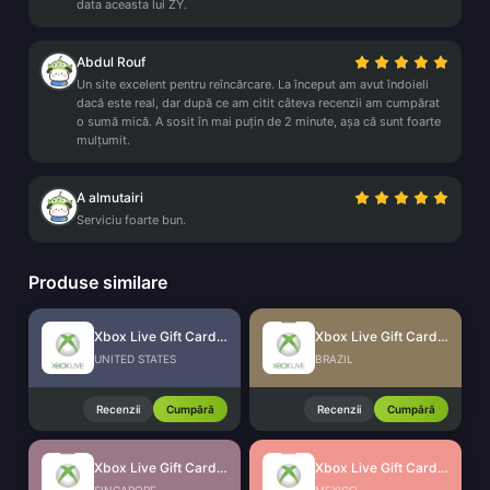
data aceasta lui ZY.
Abdul Rouf
Un site excelent pentru reîncărcare. La început am avut îndoieli
dacă este real, dar după ce am citit câteva recenzii am cumpărat
o sumă mică. A sosit în mai puțin de 2 minute, așa că sunt foarte
mulțumit.
A almutairi
Serviciu foarte bun.
Produse similare
Xbox Live Gift Card (US)
Xbox Live Gift Card (BR)
UNITED STATES
BRAZIL
Recenzii
Cumpără
Recenzii
Cumpără
Xbox Live Gift Card (SG)
Xbox Live Gift Card (MX)