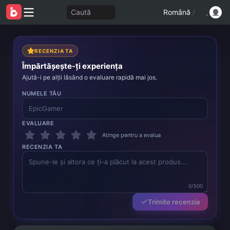
Caută
Română
/
RECENZIA TA
Împărtășește-ți experiența
Ajută-i pe alții lăsând o evaluare rapidă mai jos.
NUMELE TĂU
EVALUARE
Atinge pentru a evalua
RECENZIA TA
0/500
Trimite recenzia