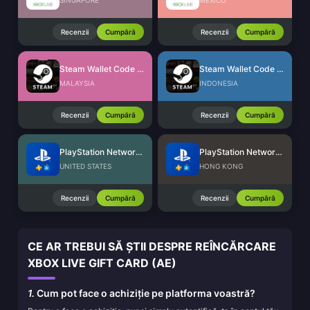
SINGAPORE
MEXICO
Recenzii
Cumpără
Recenzii
Cumpără
Steam Wallet Code (MYR)
Steam Wallet Code (IDR)
MALAYSIA
INDONESIA
Recenzii
Cumpără
Recenzii
Cumpără
PlayStation Network Card (US)
PlayStation Network Card (HK)
UNITED STATES
HONG KONG
Recenzii
Cumpără
Recenzii
Cumpără
CE AR TREBUI SĂ ȘTII DESPRE REÎNCĂRCARE
XBOX LIVE GIFT CARD (AE)
1.
Cum pot face o achiziție pe platforma voastră?