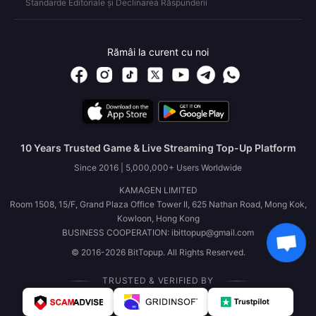
Standarde Editoriale și Declinarea Răspunderii
Rămâi la curent cu noi
10 Years Trusted Game & Live Streaming Top-Up Platform
Since 2016 | 5,000,000+ Users Worldwide
KAMAGEN LIMITED
Room 1508, 15/F, Grand Plaza Office Tower II, 625 Nathan Road, Mong Kok,
Kowloon, Hong Kong
BUSINESS COOPERATION: ibittopup@gmail.com
© 2016-2026 BitTopup. All Rights Reserved.
TRUSTED & VERIFIED BY