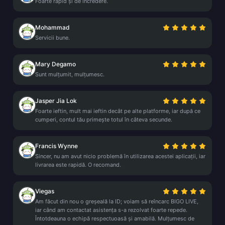
Foarte rapid și de încredere.
Mohammad
Servicii bune.
Mary Degamo
Sunt mulțumit, mulțumesc.
Jasper Jia Lok
Foarte ieftin, mult mai ieftin decât pe alte platforme, iar după ce
cumperi, contul tău primește totul în câteva secunde.
Francis Wynne
Sincer, nu am avut nicio problemă în utilizarea acestei aplicații, iar
livrarea este rapidă. O recomand.
Viegas
Am făcut din nou o greșeală la ID; voiam să reîncarc BIGO LIVE,
iar când am contactat asistența s-a rezolvat foarte repede.
Întotdeauna o echipă respectuoasă și amabilă. Mulțumesc de