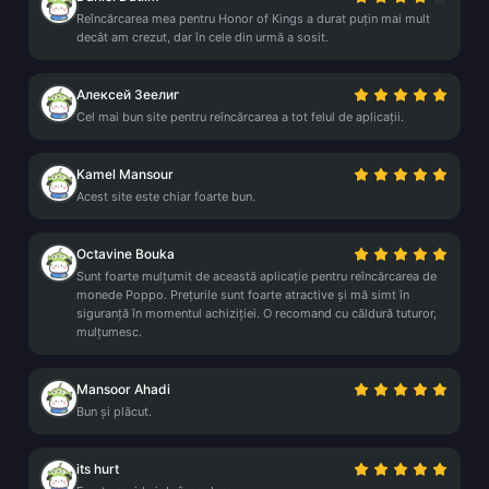
Reîncărcarea mea pentru Honor of Kings a durat puțin mai mult
decât am crezut, dar în cele din urmă a sosit.
Алексей Зеелиг
Cel mai bun site pentru reîncărcarea a tot felul de aplicații.
Kamel Mansour
Acest site este chiar foarte bun.
Octavine Bouka
Sunt foarte mulțumit de această aplicație pentru reîncărcarea de
monede Poppo. Prețurile sunt foarte atractive și mă simt în
siguranță în momentul achiziției. O recomand cu căldură tuturor,
mulțumesc.
Mansoor Ahadi
Bun și plăcut.
its hurt