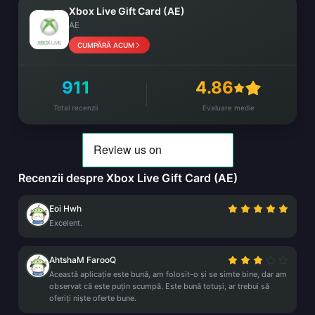
Xbox Live Gift Card (AE)
AE
CUMPĂRĂ ACUM
911
4.86
Total recenzii
Evaluare medie
Recenzii despre Xbox Live Gift Card (AE)
Eoi Hwh
Excelent.
AhtshaM FarooQ
Această aplicație este bună, am folosit-o și se simte bine, dar am
observat că este puțin scumpă. Este bună totuși, ar trebui să
oferiți niște oferte bune.