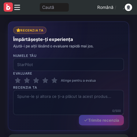
Caută
Română
/
RECENZIA TA
Împărtășește-ți experiența
Ajută-i pe alții lăsând o evaluare rapidă mai jos.
NUMELE TĂU
EVALUARE
Atinge pentru a evalua
RECENZIA TA
0/500
Trimite recenzia