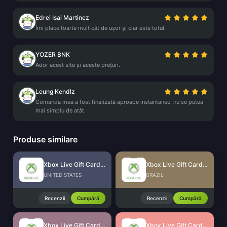
Edrei Isai Martinez
Îmi place foarte mult cât de ușor și clar este totul.
YOZER BNK
Ador acest site și aceste prețuri.
Leung Kendlz
Comanda mea a fost finalizată aproape instantaneu, nu se putea
mai simplu de atât.
Produse similare
Xbox Live Gift Card (US)
Xbox Live Gift Card (BR)
UNITED STATES
BRAZIL
Recenzii
Cumpără
Recenzii
Cumpără
Xbox Live Gift Card (SG)
Xbox Live Gift Card (MX)