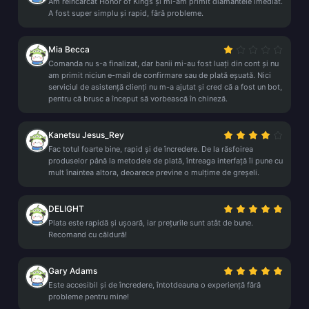
Am reîncărcat Honor of Kings și mi-am primit diamantele imediat.
A fost super simplu și rapid, fără probleme.
Mia Becca
Comanda nu s-a finalizat, dar banii mi-au fost luați din cont și nu
am primit niciun e-mail de confirmare sau de plată eșuată. Nici
serviciul de asistență clienți nu m-a ajutat și cred că a fost un bot,
pentru că brusc a început să vorbească în chineză.
Kanetsu Jesus_Rey
Fac totul foarte bine, rapid și de încredere. De la răsfoirea
produselor până la metodele de plată, întreaga interfață îi pune cu
mult înaintea altora, deoarece previne o mulțime de greșeli.
DELIGHT
Plata este rapidă și ușoară, iar prețurile sunt atât de bune.
Recomand cu căldură!
Gary Adams
Este accesibil și de încredere, întotdeauna o experiență fără
probleme pentru mine!