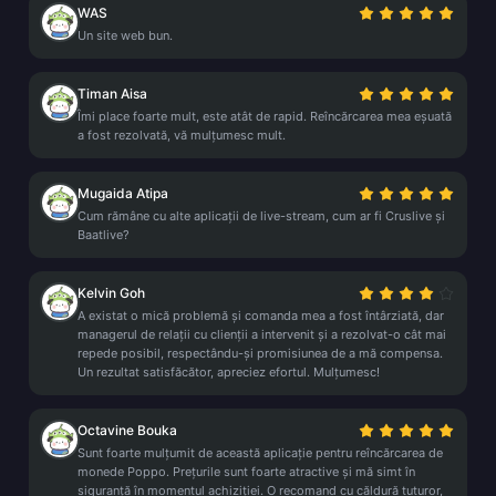
WAS
Un site web bun.
Timan Aisa
Îmi place foarte mult, este atât de rapid. Reîncărcarea mea eșuată
a fost rezolvată, vă mulțumesc mult.
Mugaida Atipa
Cum rămâne cu alte aplicații de live-stream, cum ar fi Cruslive și
Baatlive?
Kelvin Goh
A existat o mică problemă și comanda mea a fost întârziată, dar
managerul de relații cu clienții a intervenit și a rezolvat-o cât mai
repede posibil, respectându-și promisiunea de a mă compensa.
Un rezultat satisfăcător, apreciez efortul. Mulțumesc!
Octavine Bouka
Sunt foarte mulțumit de această aplicație pentru reîncărcarea de
monede Poppo. Prețurile sunt foarte atractive și mă simt în
siguranță în momentul achiziției. O recomand cu căldură tuturor,