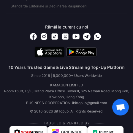
Standarde Editoriale și Declinarea Răspunderii
Rămâi la curent cu noi
10 Years Trusted Game & Live Streaming Top-Up Platform
Since 2016 | 5,000,000+ Users Worldwide
KAMAGEN LIMITED
Room 1508, 15/F, Grand Plaza Office Tower II, 625 Nathan Road, Mong Kok,
Kowloon, Hong Kong
BUSINESS COOPERATION: ibittopup@gmail.com
© 2016-2026 BitTopup. All Rights Reserved.
TRUSTED & VERIFIED BY