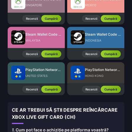
SINGAPORE
MEXICO
Recenzii
Cumpără
Recenzii
Cumpără
Steam Wallet Code (MYR)
Steam Wallet Code (IDR)
MALAYSIA
INDONESIA
Recenzii
Cumpără
Recenzii
Cumpără
PlayStation Network Card (US)
PlayStation Network Card (HK)
UNITED STATES
HONG KONG
Recenzii
Cumpără
Recenzii
Cumpără
CE AR TREBUI SĂ ȘTII DESPRE REÎNCĂRCARE
XBOX LIVE GIFT CARD (CH)
1.
Cum pot face o achiziție pe platforma voastră?