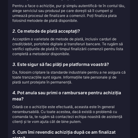
Pentru a face o achiziție, pur și simplu autentifică-te în contul tău,
alege serviciul sau produsul pe care dorești să îl cumperi și
urmează procesul de finalizare a comenzii. Poți finaliza plata
folosind metodele de plată disponibile.
2.
Ce metode de plată acceptați?
Acceptăm o varietate de metode de plată, inclusiv carduri de
credit/debit, portofele digitale și transferuri bancare. Te rugăm să
verifici opțiunile de plată în timpul finalizării comenzii pentru lista
completă a metodelor disponibile.
3.
Este sigur să fac plăți pe platforma voastră?
Da, folosim criptare la standarde industriale pentru a ne asigura că
toate tranzacțiile sunt sigure. Informațiile tale personale și de
plată sunt protejate în permanență.
4.
Pot anula sau primi o rambursare pentru achiziția
mea?
Odată ce o achiziție este efectuată, aceasta este în general
nerambursabilă. Cu toate acestea, dacă există o problemă cu
comanda ta, te rugăm să contactezi echipa noastră de asistență
clienți și te vom ajuta cât de bine putem.
5.
Cum îmi revendic achiziția după ce am finalizat