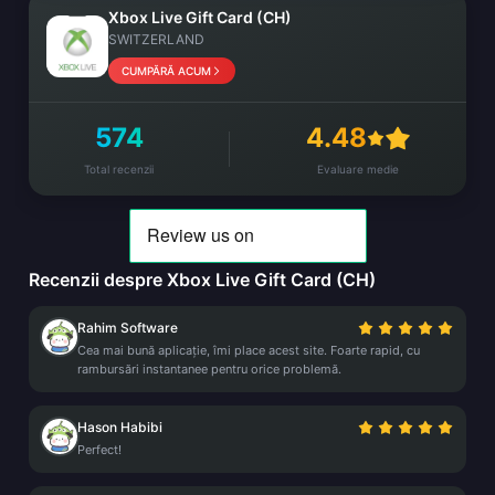
Xbox Live Gift Card (CH)
SWITZERLAND
CUMPĂRĂ ACUM
574
4.48
Total recenzii
Evaluare medie
Recenzii despre Xbox Live Gift Card (CH)
Rahim Software
Cea mai bună aplicație, îmi place acest site. Foarte rapid, cu
rambursări instantanee pentru orice problemă.
Hason Habibi
Perfect!