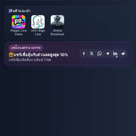
2026: รายชื่อทั้งหมด, สกุลเงิน แล
ฎาคม 2026
ะลำดับความสำคัญ
สินค้าแนะนำ
Poppo Live
เพชร Bigo
Arena
Coins
Live
Breakout
ข้อเสนอมีจำนวนจำกัด
แชร์เพื่อลุ้นรับส่วนลดสูงสุด 10%
แชร์เพื่อปลดล็อกวงล้อนำโชค