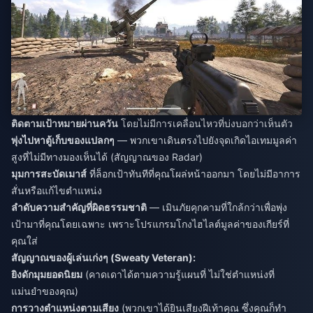
ติดตามเป้าหมายผ่านควัน
โดยไม่มีการเคลื่อนไหวที่บ่งบอกว่าเห็นตัว
พุ่งไปหาตู้เก็บของแปลกๆ
— พวกเขาเดินตรงไปยังจุดเกิดไอเทมมูลค่า
สูงที่ไม่มีทางมองเห็นได้ (สัญญาณของ Radar)
มุมการสะบัดเมาส์
ที่ล็อกเป้าทันทีที่คุณโผล่หน้าออกมา โดยไม่มีอาการ
สั่นหรือแก้ไขตำแหน่ง
ลำดับความสำคัญที่ผิดธรรมชาติ
— เมินภัยคุกคามที่ใกล้กว่าเพื่อพุ่ง
เป้ามาที่คุณโดยเฉพาะ เพราะโปรแกรมโกงไฮไลต์มูลค่าของเกียร์ที่
คุณใส่
สัญญาณของผู้เล่นเก่งๆ (Sweaty Veteran):
ยิงดักมุมยอดนิยม
(คาดเดาได้ตามความรู้แผนที่ ไม่ใช่ตำแหน่งที่
แม่นยำของคุณ)
การวางตำแหน่งตามเสียง
(พวกเขาได้ยินเสียงฝีเท้าคุณ ซึ่งคุณก็ทำ