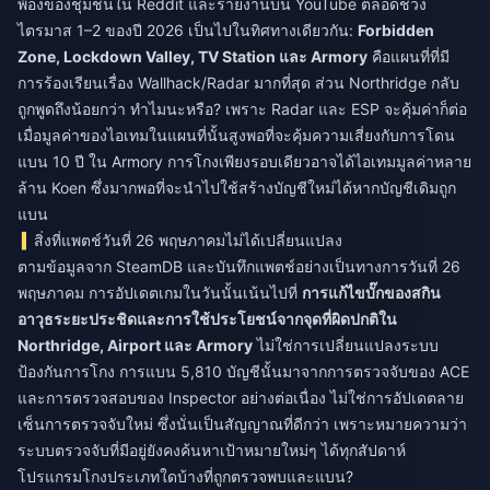
พ้องของชุมชนใน Reddit และรายงานบน YouTube ตลอดช่วง
ไตรมาส 1–2 ของปี 2026 เป็นไปในทิศทางเดียวกัน:
Forbidden
Zone, Lockdown Valley, TV Station และ Armory
คือแผนที่ที่มี
การร้องเรียนเรื่อง Wallhack/Radar มากที่สุด ส่วน Northridge กลับ
ถูกพูดถึงน้อยกว่า ทำไมนะหรือ? เพราะ Radar และ ESP จะคุ้มค่าก็ต่อ
เมื่อมูลค่าของไอเทมในแผนที่นั้นสูงพอที่จะคุ้มความเสี่ยงกับการโดน
แบน 10 ปี ใน Armory การโกงเพียงรอบเดียวอาจได้ไอเทมมูลค่าหลาย
ล้าน Koen ซึ่งมากพอที่จะนำไปใช้สร้างบัญชีใหม่ได้หากบัญชีเดิมถูก
แบน
สิ่งที่แพตช์วันที่ 26 พฤษภาคมไม่ได้เปลี่ยนแปลง
ตามข้อมูลจาก SteamDB และบันทึกแพตช์อย่างเป็นทางการวันที่ 26
พฤษภาคม การอัปเดตเกมในวันนั้นเน้นไปที่
การแก้ไขบั๊กของสกิน
อาวุธระยะประชิดและการใช้ประโยชน์จากจุดที่ผิดปกติใน
Northridge, Airport และ Armory
ไม่ใช่การเปลี่ยนแปลงระบบ
ป้องกันการโกง การแบน 5,810 บัญชีนั้นมาจากการตรวจจับของ ACE
และการตรวจสอบของ Inspector อย่างต่อเนื่อง ไม่ใช่การอัปเดตลาย
เซ็นการตรวจจับใหม่ ซึ่งนั่นเป็นสัญญาณที่ดีกว่า เพราะหมายความว่า
ระบบตรวจจับที่มีอยู่ยังคงค้นหาเป้าหมายใหม่ๆ ได้ทุกสัปดาห์
โปรแกรมโกงประเภทใดบ้างที่ถูกตรวจพบและแบน?