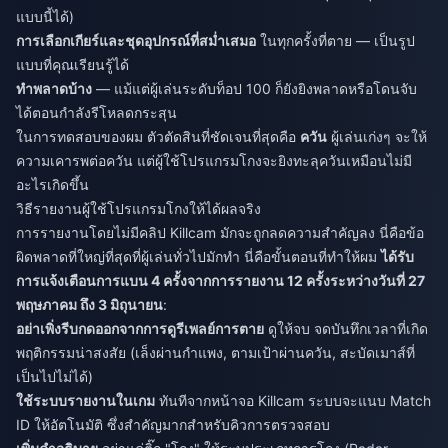
แบบนี้ได้)
การเลือกเกียร์และชุดอุปกรณ์ที่สม่ำเสมอ
ในทุกครั้งที่ตาย — เป็นรูป
แบบที่คุณเรียนรู้ได้
ทำพลาดบ้าง
— แม้แต่ผู้เล่นระดับท็อป 100 ก็ยังยิงพลาดหรือโดนจับ
ได้ตอนกำลังรีโหลดกระสุน
ในการทดสอบของผม ตัวตัดสินที่ชัดเจนที่สุดคือ
ควัน
ผู้เล่นเก่งๆ จะให้
ความเคารพต่อควัน แต่ผู้ใช้โปรแกรมโกงจะยิงทะลุควันเหมือนไม่มี
อะไรเกิดขึ้น
วิธีรายงานผู้ใช้โปรแกรมโกงให้ได้ผลจริง
การรายงานโดยไม่มีคลิป Killcam มักจะถูกลดความสำคัญลง นี่คือข้อ
ผิดพลาดที่ใหญ่ที่สุดที่ผู้เล่นทั่วไปมักทำ นี่คือขั้นตอนที่ทำให้ผม
ได้รับ
การแจ้งเตือนการแบน 4 ครั้งจากการรายงาน 12 ครั้งระหว่างวันที่ 27
พฤษภาคม ถึง 3 มิถุนายน
:
อย่าเพิ่งรีบกดออกจากการดูรีเพลย์การตาย
ดูให้จบ จดบันทึกเวลาที่เกิด
พฤติกรรมน่าสงสัย (เล็งผ่านกำแพง, ตามเป้าผ่านควัน, สะบัดเมาส์ที่
เป็นไปไม่ได้)
ใช้ระบบรายงานในเกม
ทันทีจากหน้าจอ Killcam ระบบจะแนบ Match
ID ให้อัตโนมัติ ซึ่งสำคัญมากสำหรับคิวการตรวจสอบ