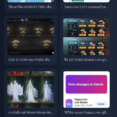
วิธีแลกโค้ด NCRCKYT8EF เพื่อรั
Taka Live 1.2.11 แบตหมดไวหลัง
บ Eggy Coins ฟรี (ส.ค. 2026)
อัปเดตเดือนกรกฎาคม 2026? สาเ
หตุและวิธีแก้
CDK G-COIN ของ PUBG เดือนมิ
ซื้อ UC PUBG Mobile ราคาถูกสำ
ถุนายน 2026: โปรโมชั่น x2 ราคา
หรับคอลแลป Naruto Shippuden
$91.43 คุ้มค่าจริงหรือ?
(กรกฎาคม 2026): ค่าใช้จ่าย, แพ็
กเกจที่คุ้มที่สุด และวิธีเติมเงินที่ปล
อดภัย
รางวัลอีเวนต์ Where Winds Mee
วิธีใช้งานแอป Poppo Live: คู่มือ
t ฤดูใบไม้ร่วงบนภูเขา กรกฎาคม
ฉบับสมบูรณ์สำหรับผู้เริ่มต้น | กรก