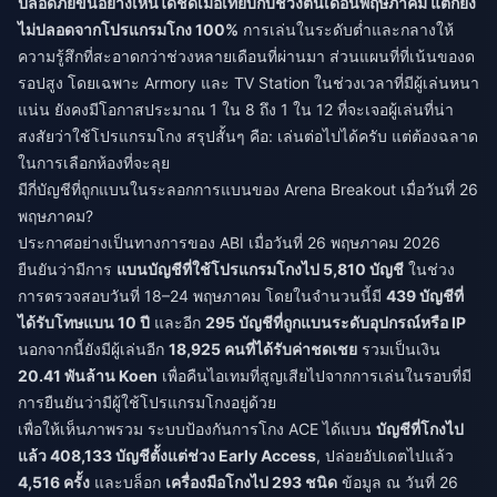
ปลอดภัยขึ้นอย่างเห็นได้ชัดเมื่อเทียบกับช่วงต้นเดือนพฤษภาคม แต่ก็ยัง
ไม่ปลอดจากโปรแกรมโกง 100%
การเล่นในระดับต่ำและกลางให้
ความรู้สึกที่สะอาดกว่าช่วงหลายเดือนที่ผ่านมา ส่วนแผนที่ที่เน้นของด
รอปสูง โดยเฉพาะ Armory และ TV Station ในช่วงเวลาที่มีผู้เล่นหนา
แน่น ยังคงมีโอกาสประมาณ 1 ใน 8 ถึง 1 ใน 12 ที่จะเจอผู้เล่นที่น่า
สงสัยว่าใช้โปรแกรมโกง สรุปสั้นๆ คือ: เล่นต่อไปได้ครับ แต่ต้องฉลาด
ในการเลือกห้องที่จะลุย
มีกี่บัญชีที่ถูกแบนในระลอกการแบนของ Arena Breakout เมื่อวันที่ 26
พฤษภาคม?
ประกาศอย่างเป็นทางการของ ABI เมื่อวันที่ 26 พฤษภาคม 2026
ยืนยันว่ามีการ
แบนบัญชีที่ใช้โปรแกรมโกงไป 5,810 บัญชี
ในช่วง
การตรวจสอบวันที่ 18–24 พฤษภาคม โดยในจำนวนนี้มี
439 บัญชีที่
ได้รับโทษแบน 10 ปี
และอีก
295 บัญชีที่ถูกแบนระดับอุปกรณ์หรือ IP
นอกจากนี้ยังมีผู้เล่นอีก
18,925 คนที่ได้รับค่าชดเชย
รวมเป็นเงิน
20.41 พันล้าน Koen
เพื่อคืนไอเทมที่สูญเสียไปจากการเล่นในรอบที่มี
การยืนยันว่ามีผู้ใช้โปรแกรมโกงอยู่ด้วย
เพื่อให้เห็นภาพรวม ระบบป้องกันการโกง ACE ได้แบน
บัญชีที่โกงไป
แล้ว 408,133 บัญชีตั้งแต่ช่วง Early Access
, ปล่อยอัปเดตไปแล้ว
4,516 ครั้ง
และบล็อก
เครื่องมือโกงไป 293 ชนิด
ข้อมูล ณ วันที่ 26