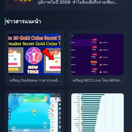
ภูมิภาคในปี 2026: ทำไมอินเดียถึงจ่ายเพียง
₹84
ข่าวสารแนะนำ
เหรียญ StarMaker ราคาประหยัด
เหรียญ MICO Live โซน MENA ห
สำหรับการออดิชัน SupernovaX
ลังเวอร์ชัน 5.2: ดีลถูกที่สุด 2026
2026 (ลด 12-23%)