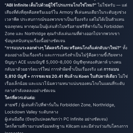
"ABI Infinite เต็มไปด้วยผู้ใช้โปรแกรมโกงใช่ไหม?"
ไม่ใช่ครับ — แต่
เสียงที่ดังที่สุดคือสตรีมเมอร์ใน Armory ที่เล่นคนเดียวในระดับสูงช่วง
เวลาพีค ประสบการณ์ของพวกเขาเป็นเรื่องจริง แต่ไม่ได้เป็นตัวแทน
ของทุกคน หากคุณเป็นผู้เล่นทั่วไปหรือสายฟรีที่ฟาร์มใน Forbidden
Zone และ Northridge คุณกำลังเล่นเกมที่ต่างออกไปจากพวกเขา
ข้อมูลสนับสนุนเรื่องนี้อย่างชัดเจน
"การแบนระลอกต่างๆ ได้ผลจริงไหม หรือคนโกงก็แค่กลับมาใหม่?"
ทั้ง
สองอย่างเป็นเรื่องจริง และการแสร้งทำเป็นไม่รู้คือความขี้เกียจทาง
ปัญญา ACE แบนบัญชี 5,000–8,000 บัญชีทุกสองสัปดาห์ บางคน
กลับมาด้วยฮาร์ดแวร์ใหม่ การทำผิดซ้ำเป็นเรื่องจริง แต่
การแบน
5,810 บัญชี + การชดเชย 20.41 พันล้าน Koen ในสัปดาห์เดียว
ไม่ใช่
เรื่องเล็กน้อย และแนวโน้มความหนาแน่นของคนโกงในแผนที่ระดับ
กลางกำลังลดลงอย่างชัดเจน
ใครที่ควรเล่นต่อ:
สายฟรี / ผู้เล่นทั่วไปที่ฟาร์มใน Forbidden Zone, Northridge,
Lockdown Valley ระดับกลาง
ผู้เล่นมือถือ (ปัจจุบันปลอดภัยกว่า PC Infinite อย่างชัดเจน)
ใครก็ตามที่รายงานพร้อมหลักฐาน Killcam และมีส่วนร่วมกับโครงการ