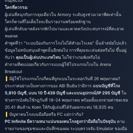
Inspector
ใครที่ควรรอ:
ผู้เล่นที่สนุกกับการลุยเดี่ยวใน Armory ระดับสูงช่วงเวลาพีคเท่านั้น
ใครก็ตามที่ไม่เต็มใจจะยื่นรายงานพร้อมหลักฐาน
ผู้เล่นที่กลับมาหลังจากพักไปนานและคาดหวังประสบการณ์ที่สะอาด
หมดจด
คำพูดที่ว่า "ระบบป้องกันการโกงไม่ได้ทำอะไรเลย" นั้นล้าสมัยไปแล้ว
ข้อมูลไม่สนับสนุนคำพูดนั้นอีกต่อไป การที่คุณจะเล่นต่อหรือไม่ ขึ้นอยู่
กับว่า
คุณเป็นผู้เล่นประเภทไหน
ไม่ใช่ว่าเกมพังหรือไม่
คำถามที่พบบ่อยเกี่ยวกับการแบนผู้ใช้โปรแกรมโกงใน Arena
Breakout
มีผู้ใช้โปรแกรมโกงกี่คนที่ถูกแบนในระลอกวันที่ 26 พฤษภาคม?
ประกาศอย่างเป็นทางการของ ABI ยืนยันว่ามีการ
แบนบัญชีที่โกง
5,810 บัญชี, แบน 10 ปี 439 บัญชี และแบนอุปกรณ์/IP 295 บัญชี
ใน
ช่วงการบังคับใช้กฎวันที่ 18–24 พฤษภาคม พร้อมทั้งแจกจ่ายค่าชดเชย
20.41 พันล้าน Koen ให้กับผู้เล่นที่ได้รับผลกระทบ 18,925 คน
ปัญหาคนโกงบนมือถือหรือ PC แย่กว่ากัน?
PC Infinite มีความหนาแน่นของคนโกงสูงกว่ามือถือในปัจจุบัน
ตาม
รายงานของชุมชนและบันทึกของผม ระบบตรวจจับ Emulator ของมือ