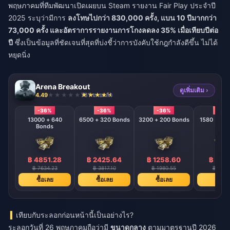
พฤษภาคมที่ทีมพัฒนาเปิดเผยบน Steam รายงาน Fair Play ประจำปี
2025 ระบุว่ามีการ
ลงโทษไปกว่า 830,000 ครั้ง, แบน 10 ปีมากกว่า
73,000 ครั้ง และอัตราการรายงานการโกงลดลง 35% เมื่อเทียบปีต่อ
ปี
ซึ่งเป็นข้อมูลที่ชัดเจนที่สุดที่บ่งชี้ว่าการบังคับใช้กฎกำลังดีขึ้น ไม่ได้
หยุดนิ่ง
Arena Breakout
ดูเพิ่มเติม ›
4.49
781 ขายแล้ว
-36%
-36%
-36%
-36
13000 + 640
6500 + 320 Bonds
3200 + 200 Bonds
Bonds
฿ 4851.28
฿ 2425.64
฿ 1258.60
฿ 620
฿ 7634.23
฿ 3817.10
฿ 1980.55
฿ 975.
ซื้อเลย
ซื้อเลย
ซื้อเลย
ซื้อเล
เทียบกับระลอกก่อนหน้านี้เป็นอย่างไร?
ระลอกวันที่ 26 พฤษภาคมถือว่ามี
ขนาดกลาง
ตามมาตรฐานปี 2026