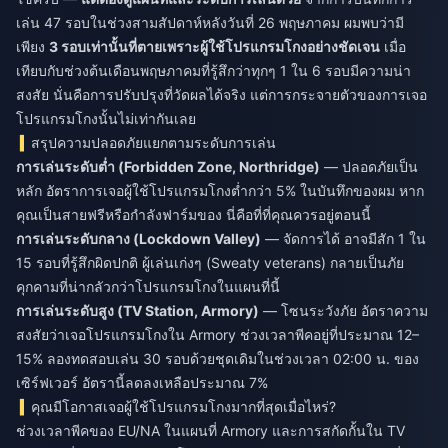
เล่น 47 รอบในช่วงสามสัปดาห์หลังวันที่ 26 พฤษภาคม ผมพบว่ามี
เพียง
3 รอบเท่านั้นที่ตายเพราะผู้ใช้โปรแกรมโกงอย่างชัดเจน
เมื่อ
เทียบกับช่วงต้นเดือนพฤษภาคมที่รู้สึกว่าทุกๆ 1 ใน 6 รอบมีความน่า
สงสัย นั่นคือการปรับปรุงที่วัดผลได้จริง แต่การกระจายตัวของการเจอ
โปรแกรมโกงนั้นไม่เท่ากันเลย
สรุปความปลอดภัยแยกตามระดับการเล่น
การเล่นระดับต่ำ (Forbidden Zone, Northridge)
— ปลอดภัยเป็น
หลัก อัตราการเจอผู้ใช้โปรแกรมโกงต่ำกว่า 5% ในบันทึกของผม หาก
คุณเป็นสายฟรีหรือกำลังฟาร์มของ นี่คือที่ที่คุณควรอยู่ตอนนี้
การเล่นระดับกลาง (Lockdown Valley)
— จัดการได้ อาจมีสัก 1 ใน
15 รอบที่รู้สึกผิดปกติ ผู้เล่นเก่งๆ (Sweaty veterans) กลายเป็นภัย
คุกคามที่น่ากลัวกว่าโปรแกรมโกงในแผนที่นี้
การเล่นระดับสูง (TV Station, Armory)
— โซนระวังภัย อัตราความ
สงสัยว่าเจอโปรแกรมโกงใน Armory ช่วงเวลาพีคอยู่ที่ประมาณ 12–
15% ลองทดสอบเล่น 30 รอบด้วยชุดเดิมในช่วงเวลา 02:00 น. ของ
เซิร์ฟเวอร์ อัตรานี้ลดลงเหลือประมาณ 7%
คุณมีโอกาสเจอผู้ใช้โปรแกรมโกงมากที่สุดเมื่อไหร่?
ช่วงเวลาพีคของ EU/NA ในแผนที่ Armory และการสกัดกั้นใน TV