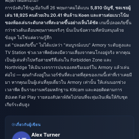
พฤษภาคมหรือไม่?
การบังคับใช้กฎเมื่อวันที่ 26 พฤษภาคมได้แบน
5,810 บัญชี, ชดเชยผู้
เล่น 18,925 คนด้วยเงิน 20.41 พันล้าน Koen และสานต่อแนวโน้ม
ของห้องเล่นระดับกลางที่สะอาดขึ้นอย่างเห็นได้ชัด
เกมนี้ปลอดภัยขึ้น
กว่าช่วงต้นเดือนพฤษภาคมจริงๆ นั่นเป็นข้อความที่สนับสนุนด้วย
ข้อมูล ไม่ใช่แค่ความรู้สึก
แต่ "ปลอดภัยขึ้น" ไม่ได้แปลว่า "สมบูรณ์แบบ" Armory ระดับสูงและ
TV Station ช่วงเวลาพีคยังคงมีความเสี่ยงจากคนโกงอยู่จริง หากคุณ
เป็นผู้เล่นทั่วไปหรือสายฟรีที่เล่นใน Forbidden Zone และ
Northridge ให้เมินวงจรการบ่นของสตรีมเมอร์ใน Armory แล้วเล่น
ต่อไป — คุณกำลังอยู่ในเวอร์ชันที่สะอาดที่สุดของเกมนี้เท่าที่เราเคยมี
มา หากคุณเป็นผู้เล่นที่ลุยเดี่ยวใน Armory เท่านั้น ให้เล่นนอกช่วง
เวลาพีค ยื่นรายงานพร้อมหลักฐาน Killcam และคอยติดตามการ
อัปเดต Fair Play รายสองสัปดาห์ถัดไปก่อนที่จะทุ่มเงินเพิ่มให้กับชุด
เกียร์ระดับสูง
เกี่ยวกับผู้เขียน
Alex Turner