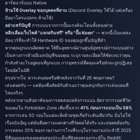
ฮาร์ดแวร์แบบ Native
ห้ามใช้ Overlay ของบุคคลที่สาม
(Discord Overlay ใช้ได้ แต่เครื่อง
มือมาโครแปลกๆ ห้ามใช้)
อย่าแชร์บัญชี
การแบนจากการปั๊มแรงค์จะโดนทั้งสองฝ่าย
หลีกเลี่ยงเว็บไซต์ "แจกสกินฟรี" หรือ "ปั๊ม Koen"
— พวกนี้เป็นแหล่ง
มัลแวร์ที่จะทำให้ Hardware ID ของคุณถูกขึ้นบัญชีดำ
หากคุณถูกแบนผิดพลาด ให้ยื่นอุทธรณ์ผ่านศูนย์อุทธรณ์การแบนอย่าง
เป็นทางการด้วยอีเมลบัญชีของคุณ ระบุรายละเอียดให้ชัดเจนว่าคุณ
กำลังทำอะไรอยู่ตอนที่ถูกแบน การอุทธรณ์ที่คลุมเครือมักจะถูกปฏิเสธ
โดยอัตโนมัติ
สรุปจากใจ: ควรเล่นต่อหรือพักหลังจากวันที่ 26 พฤษภาคม?
เล่นต่อครับ — แต่ต้องซื่อสัตย์กับตัวเองว่าคุณสนุกกับการเล่นแผนที่
ไหนจริงๆ
หลังจากสามสัปดาห์ของการทดสอบหลังการแบน อัตราการรอดชีวิต
ของผมใน Forbidden Zone เพิ่มขึ้นจาก
41% ก่อนการแบนเป็น 58%
จากการเล่น 50 รอบในแต่ละฝั่งด้วยชุดเกียร์ระดับเดียวกัน นั่นไม่ใช่
เรื่องบังเอิญ แต่มันคือความแตกต่างที่วัดผลได้จริง และสอดคล้องกับ
การลดลง 35% ของรายงานการโกงที่ระบุในรายงานประจำปี 2025
นี่คือมุมมองของผมต่อสองประเด็นที่ยังคงครองกระทู้ใน Reddit: