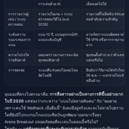
การเล่นด้วย AI
เล็ดลอดไปได้
การรายงานผู้
รายงานในเกม + ระบบ
รายงานที่ไม่มีคลิป Killcam 
เล่น / ระบบ
ตรวจสอบวิดีโอ (ม.ค.
ลดลำดับความสำคัญ
ตรวจสอบ
2026)
ระดับความ
แบน 10 ปี, แบนอุปกรณ์/IP,
อาจเกิดการแบนผิดพลาดได้
รุนแรงของการ
แบนระดับบัญชี
ใช้ VPN หรือการรายงานจำ
แบน
มาก
ความโปร่งใส
เผยแพร่รายงานการละเมิด
ชุมชนตั้งคำถามว่าตัวเลขมีก
รายสัปดาห์
ทุกสองสัปดาห์
แต่งหรือไม่
การชดเชย
ระบบคืน Koen/ไอเทมโดย
ยืนยันว่าใช้งานได้จริงในระล
อัตโนมัติ
26 พ.ค. — แจกจ่ายไปแล้ว 
หมื่นล้าน
มุมมองที่ตรงไปตรงมาคือ:
การสื่อสารอย่างเป็นทางการดีขึ้นอย่างมาก
ในปี 2026
แต่ช่องว่างระหว่าง "แบนไปหลายพันคน" กับ "ผมตาย
เพราะคนใช้ Wallhack เมื่อคืนนี้" ยังคงมีอยู่จริงและจะไม่หายไปตราบ
ใดที่ยังมีโปรแกรมโกงแบบเสียเงินถูกพัฒนาออกมาเรื่อยๆ
Arena Breakout ปลอดภัยพอที่จะเล่นในตอนนี้หรือไม่?
ใช่ครับ —
แต่ต้องดูแผนที่และระดับการเล่นด้วย
จากการบันทึกการ