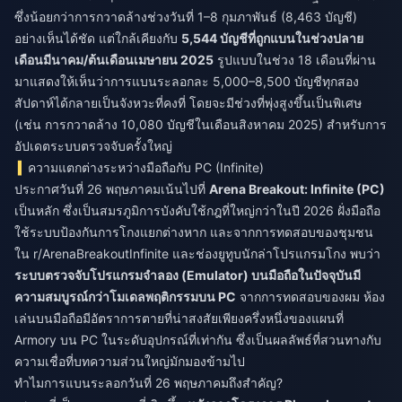
ซึ่งน้อยกว่าการกวาดล้างช่วงวันที่ 1–8 กุมภาพันธ์ (8,463 บัญชี)
อย่างเห็นได้ชัด แต่ใกล้เคียงกับ
5,544 บัญชีที่ถูกแบนในช่วงปลาย
เดือนมีนาคม/ต้นเดือนเมษายน 2025
รูปแบบในช่วง 18 เดือนที่ผ่าน
มาแสดงให้เห็นว่าการแบนระลอกละ 5,000–8,500 บัญชีทุกสอง
สัปดาห์ได้กลายเป็นจังหวะที่คงที่ โดยจะมีช่วงที่พุ่งสูงขึ้นเป็นพิเศษ
(เช่น การกวาดล้าง 10,080 บัญชีในเดือนสิงหาคม 2025) สำหรับการ
อัปเดตระบบตรวจจับครั้งใหญ่
ความแตกต่างระหว่างมือถือกับ PC (Infinite)
ประกาศวันที่ 26 พฤษภาคมเน้นไปที่
Arena Breakout: Infinite (PC)
เป็นหลัก ซึ่งเป็นสมรภูมิการบังคับใช้กฎที่ใหญ่กว่าในปี 2026 ฝั่งมือถือ
ใช้ระบบป้องกันการโกงแยกต่างหาก และจากการทดสอบของชุมชน
ใน r/ArenaBreakoutInfinite และช่องยูทูบนักล่าโปรแกรมโกง พบว่า
ระบบตรวจจับโปรแกรมจำลอง (Emulator) บนมือถือในปัจจุบันมี
ความสมบูรณ์กว่าโมเดลพฤติกรรมบน PC
จากการทดสอบของผม ห้อง
เล่นบนมือถือมีอัตราการตายที่น่าสงสัยเพียงครึ่งหนึ่งของแผนที่
Armory บน PC ในระดับอุปกรณ์ที่เท่ากัน ซึ่งเป็นผลลัพธ์ที่สวนทางกับ
ความเชื่อที่บทความส่วนใหญ่มักมองข้ามไป
ทำไมการแบนระลอกวันที่ 26 พฤษภาคมถึงสำคัญ?