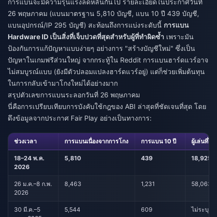
การแบนจะมีความรุนแรงลดหลั่นกันไป รายละเอียดในประกาศวันที่
26 พฤษภาคม (แบนมาตรฐาน 5,810 บัญชี, แบน 10 ปี 439 บัญชี,
แบนอุปกรณ์/IP 295 บัญชี) สะท้อนถึงการแบ่งระดับนี้
การแบน
Hardware ID เป็นสิ่งที่เจ็บปวดที่สุดสำหรับผู้ที่ทำผิดซ้ำ
เพราะมัน
ป้องกันการแก้ปัญหาแบบง่ายๆ อย่างการ "สร้างบัญชีใหม่" ซึ่งเป็น
ปัญหาในเกมฟรีส่วนใหญ่ จากกระทู้ใน Reddit การแบนฮาร์ดแวร์อาจ
ไม่สมบูรณ์แบบ (ยังมีตัวปลอมแปลงฮาร์ดแวร์อยู่) แต่ก็ช่วยเพิ่มต้นทุน
ในการกลับเข้ามาโกงใหม่ได้อย่างมาก
สรุปตัวเลขการแบนระลอกวันที่ 26 พฤษภาคม
นี่คือการเปรียบเทียบการบังคับใช้กฎของ ABI ล่าสุดที่ชัดเจนที่สุด โดย
ดึงข้อมูลจากประกาศ Fair Play อย่างเป็นทางการ:
ช่วงเวลา
การแบนเนื่องจากการโกง
การแบน 10 ปี
ผู้เล่นที่ไ
18–24 พ.ค.
5,810
439
18,925
2026
26 ม.ค.–8 ก.พ.
8,463
1,231
58,063
2026
30 มี.ค.–5
5,544
609
ไม่ระบุ