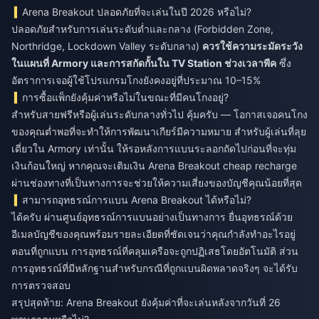
Arena Breakout ปลอดภัยที่จะเล่นในปี 2026 หรือไม่?
ปลอดภัยสำหรับการเล่นระดับต่ำและกลาง (Forbidden Zone,
Northridge, Lockdown Valley ระดับกลาง)
ควรใช้ความระมัดระวัง
ในแผนที่ Armory และการสกัดกั้นใน TV Station ช่วงเวลาพีค
ซึ่ง
อัตราการเจอผู้ใช้โปรแกรมโกงยังคงอยู่ที่ประมาณ 10–15%
การซื้อแพ็กยังคุ้มค่าหรือไม่ในขณะที่มีคนโกงอยู่?
สำหรับสายฟรีหรือผู้เล่นระดับกลางทั่วไป คุ้มครับ — โอกาสเจอคนโกง
ของคุณต่ำพอที่จะทำให้การพัฒนาเกียร์มีความหมาย สำหรับผู้เล่นที่ลุย
เดี่ยวใน Armory เท่านั้น ให้รอหลังการแบนระลอกถัดไปก่อนที่จะทุ่ม
เงินก้อนใหญ่ หากคุณจะเติมเงิน
Arena Breakout cheap recharge
ผ่านช่องทางที่เป็นทางการจะช่วยให้ความเสี่ยงของบัญชีคุณน้อยที่สุด
สามารถอุทธรณ์การแบน Arena Breakout ได้หรือไม่?
ได้ครับ ผ่านศูนย์อุทธรณ์การแบนอย่างเป็นทางการ ยื่นอุทธรณ์ด้วย
อีเมลบัญชีของคุณพร้อมรายละเอียดที่ชัดเจนว่าคุณกำลังทำอะไรอยู่
ตอนที่ถูกแบน การอุทธรณ์ที่คลุมเครือจะถูกปฏิเสธโดยอัตโนมัติ ส่วน
การอุทธรณ์ที่มีหลักฐานสำหรับกรณีที่ถูกแบนผิดพลาดจริงๆ จะได้รับ
การตรวจสอบ
สรุปสุดท้าย: Arena Breakout ยังคุ้มค่าที่จะเล่นหลังจากวันที่ 26