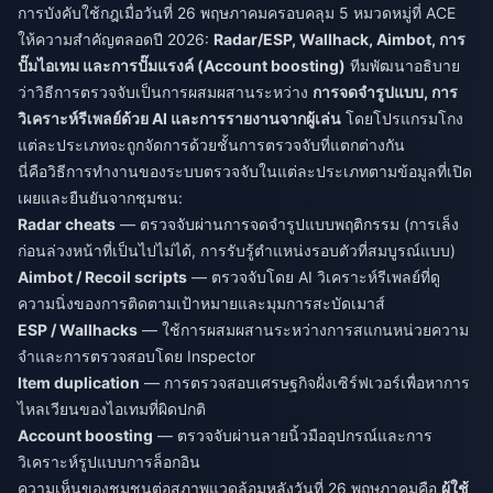
การบังคับใช้กฎเมื่อวันที่ 26 พฤษภาคมครอบคลุม 5 หมวดหมู่ที่ ACE
ให้ความสำคัญตลอดปี 2026:
Radar/ESP, Wallhack, Aimbot, การ
ปั๊มไอเทม และการปั๊มแรงค์ (Account boosting)
ทีมพัฒนาอธิบาย
ว่าวิธีการตรวจจับเป็นการผสมผสานระหว่าง
การจดจำรูปแบบ, การ
วิเคราะห์รีเพลย์ด้วย AI และการรายงานจากผู้เล่น
โดยโปรแกรมโกง
แต่ละประเภทจะถูกจัดการด้วยชั้นการตรวจจับที่แตกต่างกัน
นี่คือวิธีการทำงานของระบบตรวจจับในแต่ละประเภทตามข้อมูลที่เปิด
เผยและยืนยันจากชุมชน:
Radar cheats
— ตรวจจับผ่านการจดจำรูปแบบพฤติกรรม (การเล็ง
ก่อนล่วงหน้าที่เป็นไปไม่ได้, การรับรู้ตำแหน่งรอบตัวที่สมบูรณ์แบบ)
Aimbot / Recoil scripts
— ตรวจจับโดย AI วิเคราะห์รีเพลย์ที่ดู
ความนิ่งของการติดตามเป้าหมายและมุมการสะบัดเมาส์
ESP / Wallhacks
— ใช้การผสมผสานระหว่างการสแกนหน่วยความ
จำและการตรวจสอบโดย Inspector
Item duplication
— การตรวจสอบเศรษฐกิจฝั่งเซิร์ฟเวอร์เพื่อหาการ
ไหลเวียนของไอเทมที่ผิดปกติ
Account boosting
— ตรวจจับผ่านลายนิ้วมืออุปกรณ์และการ
วิเคราะห์รูปแบบการล็อกอิน
ความเห็นของชุมชนต่อสภาพแวดล้อมหลังวันที่ 26 พฤษภาคมคือ
ผู้ใช้