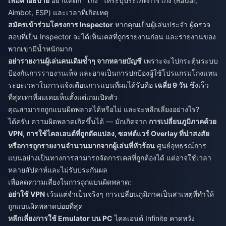
เพิ่มคำอธิบาย
อย่าแค่ติ๊ก "โกง" ให้ระบุประเภทการโกง (Radar,
Aimbot, ESP) และเวลาที่เกิดเหตุ
สมัครเข้าร่วมโครงการ Inspector
หากคุณเป็นผู้เล่นประจำ ผู้ตรวจ
สอบที่เป็น Inspector จะได้เห็นเคสที่ถูกรายงานก่อน และรายงานของ
พวกเขามีน้ำหนักมาก
อย่ารายงานผู้เล่นคนเดิมซ้ำๆ จากหลายบัญชี
เพราะจะไปกระตุ้นระบบ
ป้องกันการรายงานเท็จ และอาจเป็นการปกป้องผู้ใช้โปรแกรมโกงแทน
ระยะเวลาในการแจ้งเตือนการแบนที่ผมได้รับคือ
เฉลี่ย 9 วัน
ซึ่งเร็ว
ที่สุดเท่าที่ผมเคยเห็นตั้งแต่เกมเปิดตัว
คุณสามารถถูกแบนผิดพลาดได้หรือไม่ และจะหลีกเลี่ยงอย่างไร?
ได้ครับ ความผิดพลาดเกิดขึ้นได้ — มักเกิดจาก
การเปลี่ยนภูมิภาคด้วย
VPN, การใช้ไคลเอนต์ที่ถูกดัดแปลง, ซอฟต์แวร์ Overlay ที่น่าสงสัย
หรือการถูกรายงานจำนวนมากจากผู้เล่นที่หัวร้อน
ศูนย์อุทธรณ์การ
แบนอย่างเป็นทางการสามารถจัดการเคสที่ถูกต้องได้ แต่อาจใช้เวลา
หลายสัปดาห์และไม่รับประกันผล
เพื่อลดความเสี่ยงในการถูกแบนผิดพลาด:
อย่าใช้ VPN
เว้นแต่จำเป็นจริงๆ การเปลี่ยนภูมิภาคเป็นสาเหตุที่ทำให้
ถูกแบนผิดพลาดบ่อยที่สุด
หลีกเลี่ยงการใช้ Emulator บน PC
ไคลเอนต์ Infinite คาดหวัง