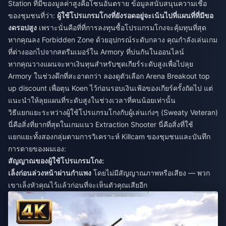
Station ที่มีของมูลค่าสูงคือโซนอันตราย ข้อมูลสนับสนุนความเชื่อ
ของชุมชนที่ว่า:
ผู้ใช้โปรแกรมโกงที่ยังรอดอยู่จะเน้นไปที่แผนที่ที่มีขอ
งดรอปสูง
เพราะนั่นคือที่ที่การลงทุนซื้อโปรแกรมโกงจะคุ้มทุนที่สุด
หากคุณลง Forbidden Zone ด้วยอุปกรณ์ระดับกลาง คุณกำลังเล่นเกม
ที่ต่างออกไปจากสตรีมเมอร์ใน Armory ที่บ่นกันในออนไลน์
หากคุณวางแผนจะหาเงินทุนสำหรับชุดเกียร์ระดับสูงเพื่อไปลุย
Armory ในช่วงดึกที่สะอาดกว่า ลองดูตัวเลือก
Arena Breakout top
up discount
เพื่อตุน Koen ไว้ก่อนรอบเงินเฟ้อของเกียร์ครั้งถัดไป แต่
แนะนำให้ลุยแผนที่ระดับสูงในช่วงเวลาที่คนน้อยเท่านั้น
วิธีแยกแยะระหว่างผู้ใช้โปรแกรมโกงกับผู้เล่นเก่งๆ (Sweaty Veteran)
นี่คือสิ่งที่ยากที่สุดในเกมแนว Extraction Shooter นี่คือสิ่งที่ใช้
แยกแยะทั้งสองกลุ่มตามการวิเคราะห์ Killcam ของชุมชนและบันทึก
การตายของผมเอง:
สัญญาณของผู้ใช้โปรแกรมโกง:
เล็งก่อนล่วงหน้าผ่านกำแพง
โดยไม่มีสัญญาณภาพหรือเสียง — พวก
เขาเล็งหัวคุณไว้แล้วก่อนที่จะเห็นตัวคุณเสียอีก