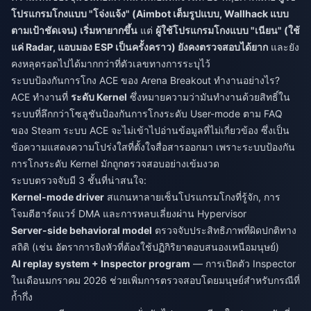
โปรแกรมโกงแบบ "โจ่งแจ้ง" (Aimbot เต็มรูปแบบ, Wallhack แบบ
ตามเป้าชัดเจน) เริ่มหายากขึ้น
แต่
ผู้ใช้โปรแกรมโกงแบบ "เนียน" (ใช้
แค่ Radar, แอบมอง ESP เป็นครั้งคราว) ยังคงตรวจสอบได้ยาก
และยัง
คงหลุดรอดไปได้มากกว่าที่ตัวเลขทางการระบุไว้
ระบบป้องกันการโกง ACE ของ Arena Breakout ทำงานอย่างไร?
ACE ทำงานที่
ระดับ Kernel
ซึ่งหมายความว่ามันทำงานด้วยสิทธิ์ใน
ระบบที่ลึกกว่าโซลูชันป้องกันการโกงระดับ User-mode ตาม FAQ
ของ Steam ระบบ ACE จะไม่เข้าไปอ่านข้อมูลที่ไม่เกี่ยวข้อง ซึ่งเป็น
ข้อความแสดงความโปร่งใสที่ตั้งใจสื่อสารออกมา เพราะระบบป้องกัน
การโกงระดับ Kernel มักถูกตรวจสอบอย่างเข้มงวด
ระบบตรวจจับมี 3 ชั้นที่น่าสนใจ:
Kernel-mode driver
สแกนหาลายเซ็นโปรแกรมโกงที่รู้จัก, การ
โจมตีฮาร์ดแวร์ DMA และการหลบเลี่ยงผ่าน Hypervisor
Server-side behavioral model
ตรวจจับประสิทธิภาพที่ผิดปกติทาง
สถิติ (เช่น อัตราการยิงหัวที่ต้องใช้ปฏิกิริยาตอบสนองเหนือมนุษย์)
AI replay system + Inspector program
— การเปิดตัว Inspector
ในเดือนมกราคม 2026 ช่วยเพิ่มการตรวจสอบโดยมนุษย์สำหรับกรณีที่
ก้ำกึ่ง