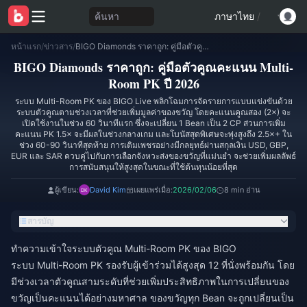
ค้นหา
ภาษาไทย
/
หน้าแรก
/
ข่าวสาร
/
BIGO Diamonds ราคาถูก: คู่มือตัวคูณคะแนน Multi-Room PK ปี 2026
BIGO Diamonds ราคาถูก: คู่มือตัวคูณคะแนน Multi-
Room PK ปี 2026
ระบบ Multi-Room PK ของ BIGO Live พลิกโฉมการจัดรายการแบบแข่งขันด้วย
ระบบตัวคูณตามช่วงเวลาที่ช่วยเพิ่มมูลค่าของขวัญ โดยคะแนนคูณสอง (2×) จะ
เปิดใช้งานในช่วง 60 วินาทีแรก ซึ่งจะเปลี่ยน 1 Bean เป็น 2 CP ส่วนการเพิ่ม
คะแนน PK 1.5× จะมีผลในช่วงกลางเกม และโบนัสสุดพิเศษจะพุ่งสูงถึง 2.5×+ ใน
ช่วง 60-90 วินาทีสุดท้าย การเติมเพชรอย่างมีกลยุทธ์ผ่านสกุลเงิน USD, GBP,
EUR และ SAR ควบคู่ไปกับการเลือกจังหวะส่งของขวัญที่แม่นยำ จะช่วยเพิ่มผลลัพธ์
การสนับสนุนให้สูงสุดในขณะที่ใช้ต้นทุนน้อยที่สุด
ผู้เขียน:
David Kim
เผยแพร่เมื่อ:
2026/02/06
8 min อ่าน
สารบัญ
ทำความเข้าใจระบบตัวคูณ Multi-Room PK ของ BIGO
ระบบ Multi-Room PK รองรับผู้เข้าร่วมได้สูงสุด 12 ที่นั่งพร้อมกัน โดย
มีช่วงเวลาตัวคูณสามระดับที่ช่วยเพิ่มประสิทธิภาพในการเปลี่ยนของ
ขวัญเป็นคะแนนได้อย่างมหาศาล ของขวัญทุก Bean จะถูกเปลี่ยนเป็น