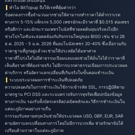
และระบบตั๋วสนับสนุน
ทำไม BitTopup ถึงให้เรทที่คุ้มค่ากว่า
ข้อตกลงการซื้อจำนวนมากช่วยให้สามารถทำราคาได้ต่ำกว่าเรท
ทางการ 5-15% แพ็กเกจ 5,000 เพชรมักจะมีราคาที่ $0.015 ต่อเพชร
หรือดีกว่า และมักจะรวมเพชรโบนัสที่ช่วยลดต้นทุนจริงลงไปอีก
ช่วงโปรโมชันจะสอดคล้องกับกิจกรรมใหญ่ของ BIGO เช่น ช่วง 28
ธ.ค. 2025 - 5 ม.ค. 2026 ที่มอบโบนัสเพชร 20-40% ซึ่งเมื่อรวมกับ
ราคาฐานที่ถูกอยู่แล้วจะช่วยให้ประหยัดได้มหาศาล
ราคาที่โปร่งใสไม่มีค่าธรรมเนียมแอบแฝงช่วยให้มั่นใจได้ว่าราคาที่
เห็นคือราคาที่ต้องจ่ายจริง ไม่มีการบวกค่าธรรมเนียมการประมวลผล
ค่าบริการ หรืออัตราแลกเปลี่ยนที่เกินจริงในขั้นตอนชำระเงิน
ระบบประมวลผลการชำระเงินที่ปลอดภัย
ความปลอดภัยในการชำระเงินใช้การเข้ารหัส SSL, การปฏิบัติตาม
มาตรฐาน PCI DSS และระบบตรวจจับการทุจริตเพื่อปกป้องข้อมูล
ทางการเงิน รองรับทั้งบัตรเครดิต/เดบิตหลักและวิธีการชำระเงินใน
แต่ละภูมิภาคอย่างราบรื่น
การรองรับหลายสกุลเงินช่วยให้ประมวลผล USD, GBP, EUR, SAR
ตามอัตราแลกเปลี่ยนทางการโดยไม่มีการบวกเพิ่ม ช่วยรักษาข้อได้
เปรียบด้านราคาในแต่ละภูมิภาค