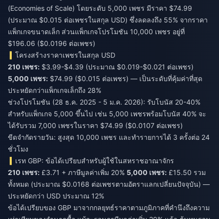
(Economies of Scale) โดยระดับ 5,000 เพชร มีราคา $74.99
(ประมาณ $0.015 ต่อเพชรในสกุล USD) ซึ่งลดลงถึง 55% จากราคา
แพ็กเกจขนาดเล็ก ส่วนแพ็กเกจโปรโมชัน 10,000 เพชร อยู่ที่
$196.06 ($0.0196 ต่อเพชร)
โครงสร้างราคาเพชรในสกุล USD
210 เพชร:
$3.99-$4.39 (ประมาณ $0.019-$0.021 ต่อเพชร)
5,000 เพชร:
$74.99 ($0.015 ต่อเพชร) — เป็นระดับที่คุ้มค่าที่สุด
ประหยัดกว่าแพ็กเกจเล็กถึง 28%
ช่วงโปรโมชัน (28 ธ.ค. 2025 - 5 ม.ค. 2026): รับโบนัส 20-40%
สำหรับแพ็กเกจ 5,000 ขึ้นไป เช่น 5,000 เพชรพร้อมโบนัส 40% จะ
ได้รับรวม 7,000 เพชรในราคา $74.99 ($0.0107 ต่อเพชร)
ขีดจำกัดรายวัน: สูงสุด 10,000 เพชร และทำรายการได้ 3 ครั้งต่อ 24
ชั่วโมง
เรท GBP: ข้อได้เปรียบสำหรับผู้ใช้ในสหราชอาณาจักร
210 เพชร:
£3.71 + ภาษีมูลค่าเพิ่ม 20%
5,000 เพชร:
£15.50 รวม
ทั้งหมด (ประมาณ $0.0168 ต่อเพชรตามอัตราแลกเปลี่ยนปัจจุบัน) —
ประหยัดกว่า USD ประมาณ 12%
ข้อได้เปรียบของ GBP มาจากกลยุทธ์ราคาตามภูมิภาคที่คำนึงถึงความ