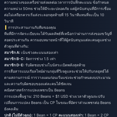
ความหน่วงของเครือข่ายส่งผลต่อเวลาการบันทึกคะแนน ข้อกำหนด
ความหน่วง 50ms ช่วยให้มีระยะปลอดภัย แต่ผู้สนับสนุนที่มีการเชื่อม
ต่อไม่เสถียรควรเริ่มส่งระลอกสุดท้ายที่ 15 วินาทีแทนที่จะเป็น 10
วินาที
การประสานงานกับทีมของคุณ
ทีมที่มีการจัดระเบียบจะได้รับผลลัพธ์ที่เหนือกว่าผ่านการส่งของขวัญที่
สอดประสานกัน ควรมอบหมายหน้าที่ให้ผู้สนับสนุนแต่ละคนดูแลช่วง
ตัวคูณที่ต่างกัน:
สมาชิก A:
เน้นช่วงคะแนนสองเท่า
สมาชิก B-C:
จัดการช่วง 1.5 เท่า
สมาชิก D-E:
รับผิดชอบช่วงโบนัสระเบิดพลังสุดท้าย
การสื่อสารแบบเรียลไทม์ผ่านกลุ่มที่วีเจดูแลจะช่วยให้ปรับกลยุทธ์ได้
ตามสถานการณ์ การวางแผนก่อนเริ่มแข่งจะช่วยกำหนดงบประมาณ
และความรับผิดชอบของแต่ละคนได้ชัดเจน
คณิตศาสตร์การแปลงเพชรเป็น Beans
การแปลงพื้นฐาน: 210 Beans = $1 USD ช่วงเวลาตัวคูณจะปรับ
เปลี่ยนการแปลง Beans เป็น CP ในขณะที่อัตราส่วนเพชรต่อ Beans
ยังคงเดิม
ปกติ (ไม่มีตัวคูณ):
1 Bean = 1 CP
คะแนนสองเท่า:
1 Bean = 2 CP