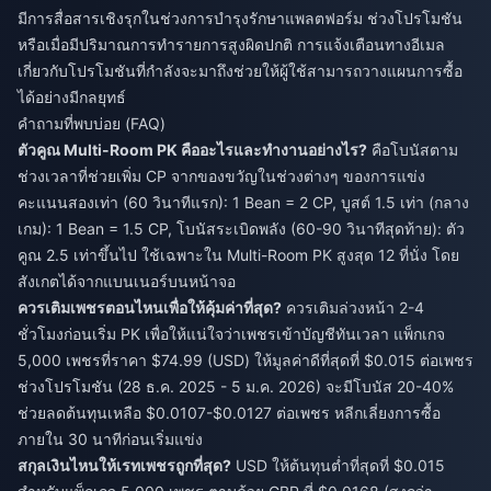
มีการสื่อสารเชิงรุกในช่วงการบำรุงรักษาแพลตฟอร์ม ช่วงโปรโมชัน
หรือเมื่อมีปริมาณการทำรายการสูงผิดปกติ การแจ้งเตือนทางอีเมล
เกี่ยวกับโปรโมชันที่กำลังจะมาถึงช่วยให้ผู้ใช้สามารถวางแผนการซื้อ
ได้อย่างมีกลยุทธ์
คำถามที่พบบ่อย (FAQ)
ตัวคูณ Multi-Room PK คืออะไรและทำงานอย่างไร?
คือโบนัสตาม
ช่วงเวลาที่ช่วยเพิ่ม CP จากของขวัญในช่วงต่างๆ ของการแข่ง
คะแนนสองเท่า (60 วินาทีแรก): 1 Bean = 2 CP, บูสต์ 1.5 เท่า (กลาง
เกม): 1 Bean = 1.5 CP, โบนัสระเบิดพลัง (60-90 วินาทีสุดท้าย): ตัว
คูณ 2.5 เท่าขึ้นไป ใช้เฉพาะใน Multi-Room PK สูงสุด 12 ที่นั่ง โดย
สังเกตได้จากแบนเนอร์บนหน้าจอ
ควรเติมเพชรตอนไหนเพื่อให้คุ้มค่าที่สุด?
ควรเติมล่วงหน้า 2-4
ชั่วโมงก่อนเริ่ม PK เพื่อให้แน่ใจว่าเพชรเข้าบัญชีทันเวลา แพ็กเกจ
5,000 เพชรที่ราคา $74.99 (USD) ให้มูลค่าดีที่สุดที่ $0.015 ต่อเพชร
ช่วงโปรโมชัน (28 ธ.ค. 2025 - 5 ม.ค. 2026) จะมีโบนัส 20-40%
ช่วยลดต้นทุนเหลือ $0.0107-$0.0127 ต่อเพชร หลีกเลี่ยงการซื้อ
ภายใน 30 นาทีก่อนเริ่มแข่ง
สกุลเงินไหนให้เรทเพชรถูกที่สุด?
USD ให้ต้นทุนต่ำที่สุดที่ $0.015