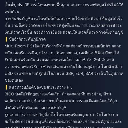
ขั้นต่ำ, ประวัติการส่งของขวัญพื้นฐาน และการกรอกข้อมูลโปรไฟล์ให้
ครบถ้วน
การยืนยันบัญชีผ่านโทรศัพท์/อีเมลจะช่วยให้เข้าถึงฟีเจอร์ขั้นสูงได้เร็ว
ขึ้น รวมถึงขีดจำกัดการซื้อเพชรที่สูงขึ้นและการประมวลผลการชำระ
เงินที่รวดเร็วขึ้น ควรทำการยืนยันตัวตนให้เสร็จสิ้นระหว่างตั้งค่าบัญชี
ข้อจำกัดระดับภูมิภาค
Multi-Room PK เปิดให้บริการทั่วโลกแต่อาจมีการทยอยเปิดตัว ตลาด
หลัก (อเมริกาเหนือ, ยุโรป, ตะวันออกกลาง, เอเชียแปซิฟิก) มักจะได้
รับฟีเจอร์พร้อมกัน ส่วนตลาดขนาดเล็กอาจล่าช้าไป 2-4 สัปดาห์
ความพร้อมของวิธีการชำระเงินจะต่างกันไปตามภูมิภาค โดยตัวเลือก
USD จะแพร่หลายที่สุดทั่วโลก ส่วน GBP, EUR, SAR จะเน้นในภูมิภาค
ของตนเอง
แนวทางปฏิบัติของชุมชนระหว่าง PK
BIGO บังคับใช้กฎอย่างเคร่งครัด: ห้ามคุกคามทีมตรงข้าม, ห้าม
พฤติกรรมสแปม, ห้ามพยายามปั่นคะแนน การละเมิดจะส่งผลให้ถูก
จำกัดสิทธิ์ทันทีและอาจถูกระงับบัญชี
รูปแบบการส่งของขวัญที่ส่อไปในทางทุจริตจะถูกตรวจจับโดยระบบ
อัตโนมัติ การสนับสนุนทั้งหมดต้องมาจากแหล่งชำระเงินที่ถูกต้องและ