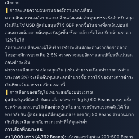
เสียดาย
การละเลยความผันผวนของอัตราแลกเปลี่ยน
ความผันผวนของอัตราแลกเปลี่ยนส่งผลต่อต้นทุนเพชรจริงสำหรับสกุล
เงินที่ไม่ใช่ USD ผู้สนับสนุนที่ใช้ GBP หากซื้อในช่วงที่ค่าเงินปอนด์
อ่อนค่าจะต้องจ่ายต้นทุนจริงสูงขึ้น ซึ่งอาจล้างข้อได้เปรียบด้านราคา
12% ไปได้
อัตราแลกเปลี่ยนของผู้ให้บริการชำระเงินมักจะต่างจากอัตราตลาด
โดยอาจมีการบวกเพิ่ม 2-5% ควรตรวจสอบอัตราแลกเปลี่ยนที่แน่นอน
ก่อนชำระเงิน
ค่าธรรมเนียมการแปลงสกุลเงิน (เช่น ค่าธรรมเนียมทำรายการต่าง
ประเทศ 3%) จะเพิ่มต้นทุนและลดอำนาจซื้อ ควรใช้ช่องทางการชำระ
เงินที่ยกเว้นค่าธรรมเนียมเหล่านี้
การเลือกของขวัญไม่เหมาะสมกับงบประมาณ
ผู้สนับสนุนที่มีงบจำกัดแต่เลือกส่งของขวัญ 5,000 Beans นานๆ ครั้ง
จะสร้างผลกระทบได้เพียงชั่วครู่แต่ไม่สามารถรักษาแรงกดดันได้ ใน
ทางกลับกัน ผู้สนับสนุนที่มีงบสูงแต่ส่งของขวัญ 50 Beans จำนวนมาก
เกินไปจะเสียเวลากับการกระทำที่ให้มูลค่าต่ำ
การเลือกที่เหมาะสม:
งบ 1,000 เพชร (4,762 Beans):
เน้นของขวัญช่วง 200-500 Beans