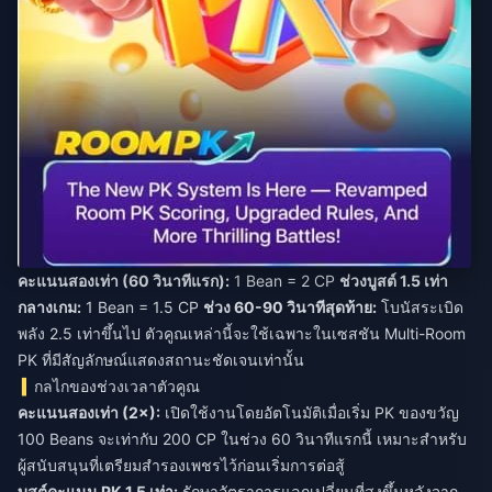
คะแนนสองเท่า (60 วินาทีแรก):
1 Bean = 2 CP
ช่วงบูสต์ 1.5 เท่า
กลางเกม:
1 Bean = 1.5 CP
ช่วง 60-90 วินาทีสุดท้าย:
โบนัสระเบิด
พลัง 2.5 เท่าขึ้นไป ตัวคูณเหล่านี้จะใช้เฉพาะในเซสชัน Multi-Room
PK ที่มีสัญลักษณ์แสดงสถานะชัดเจนเท่านั้น
กลไกของช่วงเวลาตัวคูณ
คะแนนสองเท่า (2×):
เปิดใช้งานโดยอัตโนมัติเมื่อเริ่ม PK ของขวัญ
100 Beans จะเท่ากับ 200 CP ในช่วง 60 วินาทีแรกนี้ เหมาะสำหรับ
ผู้สนับสนุนที่เตรียมสำรองเพชรไว้ก่อนเริ่มการต่อสู้
บูสต์คะแนน PK 1.5 เท่า:
รักษาอัตราการแลกเปลี่ยนที่สูงขึ้นหลังจาก