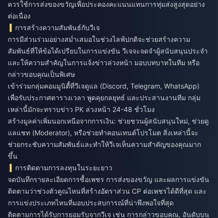
ควรใช้การส่งของขวัญเพื่อประคองคะแนนแทนการทุ่มส่งสูงสุดอย่าง
ต่อเนื่อง
การสร้างความสัมพันธ์กับวีเจ
การมีส่วนร่วมอย่างสม่ำเสมอในช่วงไลฟ์ปกติจะช่วยสร้างความ
สัมพันธ์ที่ให้ข้อได้เปรียบในการแข่งขัน วีเจจะจดจำผู้สนับสนุนประจำ
และให้ความสำคัญในการแจ้งข่าวล่วงหน้า มอบบทบาทในทีม หรือ
กล่าวขอบคุณเป็นพิเศษ
เข้าร่วมกลุ่มคอมมูนิตี้ที่วีเจดูแล (Discord, Telegram, WhatsApp)
เพื่อรับประกาศตารางเวลา พูดคุยกลยุทธ์ และประสานงานทีม กลุ่ม
เหล่านี้มักจะทราบข่าว PK ล่วงหน้า 24-48 ชั่วโมง
สร้างมูลค่าเพิ่มนอกเหนือจากการเงิน: ช่วยชวนผู้สนับสนุนใหม่, ช่วยดู
แลแชท (Moderator), หรือช่วยทำคอนเทนต์โปรโมต สิ่งเหล่านี้จะ
ช่วยกระชับความสัมพันธ์และทำให้วีเจเห็นความสำคัญของคุณมาก
ขึ้น
การติดตามการลงทุนในระยะยาว
จดบันทึกรายละเอียดการซื้อเพชร การส่งของขวัญ และผลการแข่งขัน
ติดตามว่าช่วงตัวคูณไหนที่สร้างอัตราส่วน CP ต่อเพชรได้ดีที่สุด และ
การแข่งประเภทไหนที่มอบประสบการณ์ที่น่าพึงพอใจที่สุด
ติดตามการได้รับการยอมรับจากวีเจ เช่น การกล่าวขอบคุณ, อันดับบน