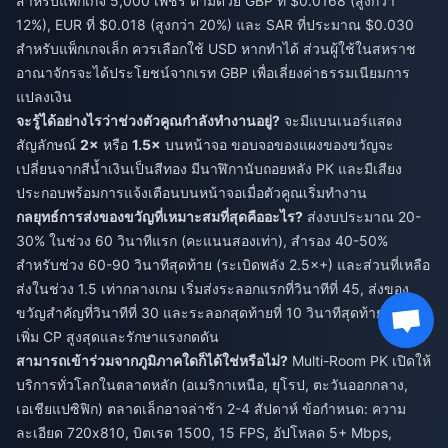
สำหรับแพ็กเกจ 5,000 เพชร ตามด้วย GBP ที่ $0.0168 (สูงกว่า
12%), EUR ที่ $0.018 (สูงกว่า 20%) และ SAR ที่ประมาณ $0.030
สำหรับแพ็กเกจเล็ก ควรเลือกใช้ USD หากทำได้ ส่วนผู้ใช้ในสหราช
อาณาจักรจะได้ประโยชน์จากเรท GBP เพื่อเลี่ยงค่าธรรมเนียมการ
แปลงเงิน
จะรู้ได้อย่างไรว่าช่วงตัวคูณกำลังทำงานอยู่?
จะมีแบนเนอร์แสดง
สัญลักษณ์
2×
หรือ
1.5×
บนหน้าจอ ขอบจอของแผงของขวัญจะ
เปลี่ยนจากสีน้ำเงินเป็นสีทอง มีนาฬิกานับถอยหลัง PK และมีเสียง
ประกอบพร้อมการแจ้งเตือนบนหน้าจอเมื่อตัวคูณเริ่มทำงาน
กลยุทธ์การส่งของขวัญที่เหมาะสมที่สุดคืออะไร?
ส่งงบประมาณ 20-
30% ในช่วง 60 วินาทีแรก (คะแนนสองเท่า), สำรอง 40-50%
สำหรับช่วง 60-90 วินาทีสุดท้าย (ระเบิดพลัง 2.5×+) และส่วนที่เหลือ
ส่งในช่วง 1.5 เท่ากลางเกม เริ่มส่งระลอกแรกที่วินาทีที่ 45, ส่งของ
ขวัญสำคัญที่วินาทีที่ 30 และระลอกสุดท้ายที่ 10 วินาทีสุดท้าย เพื่อ
เพิ่ม CP สูงสุดและรักษาแรงกดดัน
สามารถเข้าร่วมจากภูมิภาคใดก็ได้ใช่หรือไม่?
Multi-Room PK เปิดให้
บริการทั่วโลกในตลาดหลัก (อเมริกาเหนือ, ยุโรป, ตะวันออกกลาง,
เอเชียแปซิฟิก) ตลาดเล็กอาจล่าช้า 2-4 สัปดาห์ ข้อกำหนด: ความ
ละเอียด 720x810, บิตเรต 1500, 15 FPS, อัปโหลด 5+ Mbps,