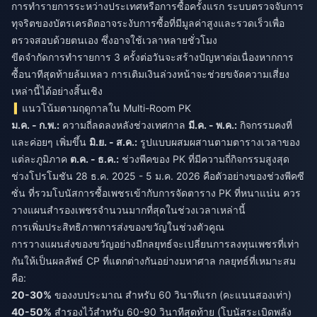
การทำรายการระหว่างประเทศหรือการซื้อครั้งแรก ระบบตรวจจับการ
ทุจริตของบัตรเครดิตอาจระงับการซื้อที่มีมูลค่าสูงและรวดเร็วเพื่อ
ตรวจสอบด้วยตนเอง ซึ่งอาจใช้เวลาหลายชั่วโมง
ขีดจำกัดการทำรายการ 3 ครั้งต่อวันจะสร้างปัญหาต่อเนื่องหากการ
ซื้อนาทีสุดท้ายล้มเหลว การเติมเงินล่วงหน้าจะช่วยขจัดความเสี่ยง
เหล่านี้ได้อย่างสิ้นเชิง
แนวโน้มตามฤดูกาลใน Multi-Room PK
ม.ค. - ก.พ.:
ความถี่ลดลงหลังช่วงเทศกาล
มี.ค. - พ.ค.:
กิจกรรมคงที่
และค่อยๆ เพิ่มขึ้น
มิ.ย. - ส.ค.:
รูปแบบผสมผสานตามตารางเวลาของ
แต่ละภูมิภาค
ต.ค. - ธ.ค.:
ช่วงพีคของ PK ที่มีความถี่กิจกรรมสูงสุด
ช่วงโปรโมชัน 28 ธ.ค. 2025 - 5 ม.ค. 2026 คือตัวอย่างของช่วงพีคซี
ซั่น ที่รวมโบนัสการซื้อเพชรเข้ากับการจัดตาราง PK ที่หนาแน่น ควร
วางแผนสำรองเพชรจำนวนมากที่สุดในช่วงเวลาเหล่านี้
การเพิ่มประสิทธิภาพการส่งของขวัญในช่วงตัวคูณ
การวางแผนส่งของขวัญอย่างมีกลยุทธ์จะเปลี่ยนการลงทุนเพชรที่เท่า
กันให้เป็นผลลัพธ์ CP ที่แตกต่างกันอย่างมหาศาล กลยุทธ์ที่เหมาะสม
คือ:
20-30%
ของงบประมาณ สำหรับ 60 วินาทีแรก (คะแนนสองเท่า)
40-50%
สำรองไว้สำหรับ 60-90 วินาทีสุดท้าย (โบนัสระเบิดพลัง