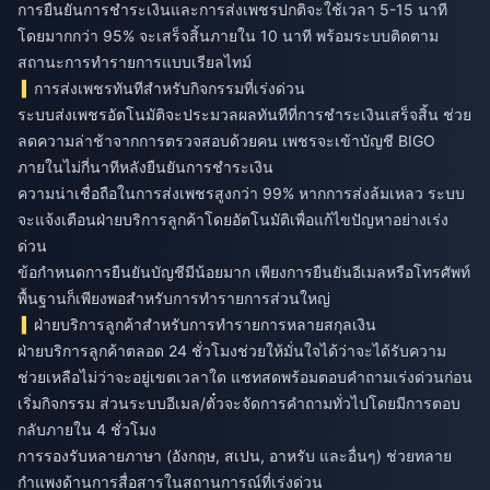
การยืนยันการชำระเงินและการส่งเพชรปกติจะใช้เวลา 5-15 นาที
โดยมากกว่า 95% จะเสร็จสิ้นภายใน 10 นาที พร้อมระบบติดตาม
สถานะการทำรายการแบบเรียลไทม์
การส่งเพชรทันทีสำหรับกิจกรรมที่เร่งด่วน
ระบบส่งเพชรอัตโนมัติจะประมวลผลทันทีที่การชำระเงินเสร็จสิ้น ช่วย
ลดความล่าช้าจากการตรวจสอบด้วยคน เพชรจะเข้าบัญชี BIGO
ภายในไม่กี่นาทีหลังยืนยันการชำระเงิน
ความน่าเชื่อถือในการส่งเพชรสูงกว่า 99% หากการส่งล้มเหลว ระบบ
จะแจ้งเตือนฝ่ายบริการลูกค้าโดยอัตโนมัติเพื่อแก้ไขปัญหาอย่างเร่ง
ด่วน
ข้อกำหนดการยืนยันบัญชีมีน้อยมาก เพียงการยืนยันอีเมลหรือโทรศัพท์
พื้นฐานก็เพียงพอสำหรับการทำรายการส่วนใหญ่
ฝ่ายบริการลูกค้าสำหรับการทำรายการหลายสกุลเงิน
ฝ่ายบริการลูกค้าตลอด 24 ชั่วโมงช่วยให้มั่นใจได้ว่าจะได้รับความ
ช่วยเหลือไม่ว่าจะอยู่เขตเวลาใด แชทสดพร้อมตอบคำถามเร่งด่วนก่อน
เริ่มกิจกรรม ส่วนระบบอีเมล/ตั๋วจะจัดการคำถามทั่วไปโดยมีการตอบ
กลับภายใน 4 ชั่วโมง
การรองรับหลายภาษา (อังกฤษ, สเปน, อาหรับ และอื่นๆ) ช่วยทลาย
กำแพงด้านการสื่อสารในสถานการณ์ที่เร่งด่วน