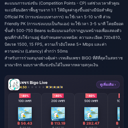
คะแนนการแข่งขัน (Competition Points - CP) แต่ช่วงเวลาตัวคูณ
จะเปลี่ยนอัตราพื้นฐานจาก 1:1 ให้มีมูลค่าสูงขึ้นอย่างมีนัยสำคัญ
Official PK (การแข่งแบบทางการ) จะใช้เวลา 5-10 นาที ส่วน
Friendly PK (การแข่งแบบเป็นกันเอง) จะใช้เวลา 3-5 นาที โดยมียอด
ขั้นต่ำ 500-750 Beans จะมีแบนเนอร์ปรากฏบนหน้าจอเพื่อแสดงตัว
คูณที่กำลังใช้งานอยู่ ข้อกำหนดทางเทคนิค: ความละเอียด 720x810,
บิตเรต 1500, 15 FPS, ความเร็วอัปโหลด 5+ Mbps และค่า
ความหน่วง (Latency) ต่ำกว่า 50ms
สำหรับการร่วมสนุกอย่างคุ้มค่า
เรทเติมเพชร BIGO ที่ดีที่สุดในสหราช
อาณาจักร
มอบราคาที่แข่งขันได้ในหลากหลายสกุลเงิน
เพชร Bigo Live
ดูเพิ่มเติม ›
4.50
715 ขายแล้ว
-40%
-40%
-40%
-40
100 เพชร
200 เพชร
500 เพชร
1000 เ
฿ 56.43
฿ 113.19
฿ 282.47
฿ 565
฿ 93.59
฿ 187.25
฿ 468.10
฿ 936.