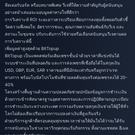
ลีดเดอร์บอร์ด หรือบทบาทพิเศษ วีเจที่ให้ความสำคัญกับผู้สนับสนุน
อย่างสม่ำเสมอจะมอบมูลค่าทางใจที่ดีกว่า
การวิเคราะห์ ROI ระยะยาวควรเปรียบเทียบการลงทุนทั้งหมดกับตัวชี้
วัดความพึงพอใจ: อัตราการชนะ, คุณภาพความสัมพันธ์กับวีเจ และ
สถานะในชุมชน ปรับระดับการใช้จ่ายหรือเลือกสนับสนุนวีเจตามผล
การวิเคราะห์นี้
เพิ่มมูลค่าสูงสุดด้วย BitTopup
BitTopup เป็นแพลตฟอร์มเติมเพชรชั้นนำด้วยราคาที่แข่งขันได้
ระบบชำระเงินที่ปลอดภัย และการส่งเพชรที่เชื่อถือได้ในสกุลเงิน
USD, GBP, EUR, SAR ราคาของที่นี่มักจะเท่ากับหรือถูกกว่าเรท
ทางการ พร้อมโบนัสโปรโมชันที่ช่วยลดต้นทุนจริงต่อเพชรลงได้ 20-
40%
โครงสร้างพื้นฐานด้านความปลอดภัยช่วยปกป้องข้อมูลการชำระเงิน
ด้วยการเข้ารหัสมาตรฐานอุตสาหกรรมและการปฏิบัติตามกฎระเบียบ
การชำระเงินระหว่างประเทศ การรองรับหลายสกุลเงินช่วยให้ผู้ใช้ทั่ว
โลกไม่ต้องเสียเปรียบจากการแปลงค่าเงินที่สูงเกินจริง
ฝ่ายบริการลูกค้าที่ครอบคลุมทุกเขตเวลาช่วยให้มั่นใจได้ว่าจะได้รับ
การสนับสนุนในช่วงเวลาวิกฤตก่อนเริ่มกิจกรรม ทั้งผ่านแชทสด อีเมล