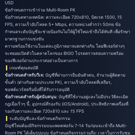
USD
ข้อกำหนดการเข้าร่วม Multi-Room PK
ข้อกำหนดทางเทคนิค: ความละเอียด 720x810, บิตเรต 1500, 15
FPS, ความเร็วอัปโหลด 5+ Mbps, ความหน่วงต่ำกว่า 50ms ข้อ
กำหนดระดับบัญชีจะช่วยป้องกันไม่ให้ผู้ใช้ใหม่เข้าถึงได้ทันที เพื่อรักษา
มาตรฐานการแข่งขัน
ความพร้อมใช้งานในแต่ละภูมิภาคอาจแตกต่างกัน โดยฟีเจอร์ต่างๆ
จะทยอยเปิดตัวในตลาดโลกของ BIGO โปรดตรวจสอบความพร้อม
ของฟีเจอร์ผ่านประกาศอย่างเป็นทางการ
เกณฑ์คุณสมบัติ
ข้อกำหนดสำหรับวีเจ:
บัญชีที่ผ่านการยืนยันตัวตน, จำนวนผู้ติดตาม
ขั้นต่ำ (ต่างกันตามประเภท PK), ความเร็วอัปโหลดที่เสถียร,
ซอฟต์แวร์สตรีมมิ่งที่ได้รับการอนุมัติ
ข้อกำหนดสำหรับผู้สนับสนุน:
บัญชีที่ใช้งานอยู่และไม่มีประวัติละเมิด
กฎเมื่อเร็วๆ นี้, อุปกรณ์ที่รองรับ (iOS/Android), ประสิทธิภาพเครื่องที่
รองรับความละเอียด 720x810 และ 15 FPS
ระดับบัญชีและข้อกำหนดกิจกรรม
บัญชีใหม่ต้องมีกิจกรรมบนแพลตฟอร์ม 7-14 วันก่อนจะเข้าถึง Multi-
Room PK ได้เต็มรูปแบบ ข้อกำหนดกิจกรรมรวมถึง: เวลาในการรับชม