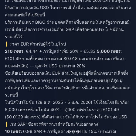
เท่าเทียมของอำนาจซื้อ แม้จะรวมภาษีมูลค่าเพิ่ม 20% แล้ว ต้นทุนรวม
ก็ยังต่ำกว่าสกุลเงิน USD ในบางกรณี ทั้งนี้ความผันผวนของค่าเงินอาจ
ส่งผลต่อข้อได้เปรียบนี้
บริการเติมเพชร BIGO ผ่านบุคคลที่สามที่ปลอดภัยในสหรัฐอาหรับเอมิ
เรตส์
มีตัวเลือกการชำระเงินด้วย GBP เพื่อรักษาผลประโยชน์ด้าน
ราคานี้ไว้
ราคา EUR สำหรับผู้ใช้ในยุโรป
210 เพชร:
€4.44 + ภาษีมูลค่าเพิ่ม 20% = €5.33
5,000 เพชร:
€101.49 รวมทั้งหมด (ประมาณ $0.018 ต่อเพชรหลังรวมภาษีและ
แปลงค่าเงิน) — สูงกว่า USD ประมาณ 20%
ข้อเสียเปรียบของสกุลเงิน EUR ส่วนใหญ่จะอยู่ที่แพ็กเกจขนาดเล็กซึ่ง
ภาษีมูลค่าเพิ่มและราคาฐานรวมกันทำให้ต้นทุนต่อเพชรสูงที่สุด ผู้
สนับสนุนในยุโรปควรให้ความสำคัญกับการซื้อจำนวนมากเพื่อลดผลก
ระทบนี้
โบนัสโปรโมชัน (28 ธ.ค. 2025 - 5 ม.ค. 2026) ใช้เงื่อนไขเดียวกัน:
5,000 เพชรพร้อมโบนัส 40% = 7,000 เพชรในราคา €101.49
($0.0129 ต่อเพชร) ซึ่งถือว่าแข่งขันได้กับราคาโปรโมชันของ USD
เรท SAR: ข้อควรพิจารณาสำหรับตะวันออกกลาง
10 เพชร:
0.99 SAR + ภาษีมูลค่าเ���ิ่ม 15% (ประมาณ