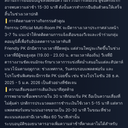
สถานะการยืนยันบัญชีส่งผลต่อความเร็วในการเติมเงิน ผู้ซื้อครั้งแรก
อาจพบความล่าช้า 15-30 นาที ดังนั้นควรทำการยืนยันตัวตนให้เสร็จ
สิ้นในช่วงเวลาปกติ
การติดตามตารางกิจกรรมตัวคูณ
กิจกรรม Official Multi-Room PK จะมีตารางเวลาประกาศล่วงหน้า
3-7 วัน แนะนำให้กดติดตามการแจ้งเตือนของวีเจและเข้าร่วมกลุ่ม
คอมมูนิตี้เพื่อรับอัปเดตตารางเวลาทันที
Friendly PK มักมีตารางเวลาที่ยืดหยุ่น แต่ส่วนใหญ่จะเกิดขึ้นในช่วง
เวลาที่มีผู้ชมสูงสุด (19.00 - 23.00 น. ตามเวลาท้องถิ่น) วีเจที่มี
ตารางงานชัดเจนมักจะรักษาเวลาการแข่งที่สม่ำเสมอในแต่ละสัปดาห์
แนวโน้มตามฤดูกาล: ช่วงเทศกาล, วันครบรอบแพลตฟอร์ม และ
โปรโมชันพิเศษจะมีการจัด PK บ่อยขึ้น เช่น ช่วงโปรโมชัน 28 ธ.ค.
2025 - 5 ม.ค. 2026 เป็นตัวอย่างที่ชัดเจน
ความเสี่ยงของการเติมเงินนาทีสุดท้าย
การพยายามซื้อเพชรภายใน 30 นาทีก่อนเริ่ม PK ถือเป็นความเสี่ยงที่
ไม่คุ้มค่า ปกติการประมวลผลการชำระเงินใช้เวลา 5-15 นาที แต่หาก
แพลตฟอร์มหนาแน่นอาจขยายเป็น 20-30 นาที ในขณะที่ช่วง
คะแนนสองเท่ามีเวลาเพียง 60 วินาทีเท่านั้น
ระบบอนุมัติของธนาคารอาจเพิ่มความล่าช้าที่คาดเดาไม่ได้สำหรับ