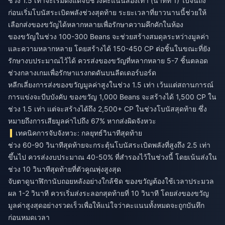
ช่วง 1.5 เท่าจะเริ่มตั้งแต่จบช่วงคะแนนสองเท่า (นาทีที่ 1) ไปจนถึง
ก่อนเริ่มโบนัสระเบิดพลังช่วงสุดท้าย ระยะเวลาที่ยาวนานนี้ช่วยให้
เลือกส่งของขวัญได้หลากหลายเพื่อรักษาความคึกคักในห้อง
ของขวัญในช่วง 100-300 Beans จะช่วยสร้างสมดุลระหว่างมูลค่า
และความหลากหลาย โดยสร้างได้ 150-450 CP ต่อชิ้นในขณะที่ยัง
รักษางบประมาณไว้ได้ ควรส่งของขวัญที่หลากหลาย 5-7 ชิ้นตลอด
ช่วงกลางเกมเพื่อรักษาแรงกดดันบนลีดเดอร์บอร์ด
หลีกเลี่ยงการส่งของขวัญมูลค่าสูงในช่วง 1.5 เท่า เว้นแต่สถานการณ์
การแข่งจะบีบบังคับ ของขวัญ 1,000 Beans จะสร้างได้ 1,500 CP ใน
ช่วง 1.5 เท่า แต่จะสร้างได้ถึง 2,500+ CP ในช่วงโบนัสสุดท้าย ซึ่ง
หมายถึงการเสียมูลค่าไปถึง 67% หากส่งผิดจังหวะ
เทคนิคการจับจังหวะ: กลยุทธ์วินาทีสุดท้าย
ช่วง 60-90 วินาทีสุดท้ายจะกระตุ้นโบนัสระเบิดพลังที่สูงถึง 2.5 เท่า
ขึ้นไป ควรส่งงบประมาณ 40-50% ที่สำรองไว้ในช่วงนี้ โดยเน้นส่งใน
ช่วง 10 วินาทีสุดท้ายที่ตัวคูณพุ่งสูงสุด
จับตาดูนาฬิกานับถอยหลังอย่างใกล้ชิด ของขวัญต้องใช้เวลาประมวล
ผล 1-2 วินาที ควรเริ่มส่งระลอกสุดท้ายที่ 10 วินาที โดยส่งของขวัญ
มูลค่าสูงสุดอย่างรวดเร็วเพื่อให้แน่ใจว่าคะแนนทั้งหมดจะถูกบันทึก
ก่อนหมดเวลา