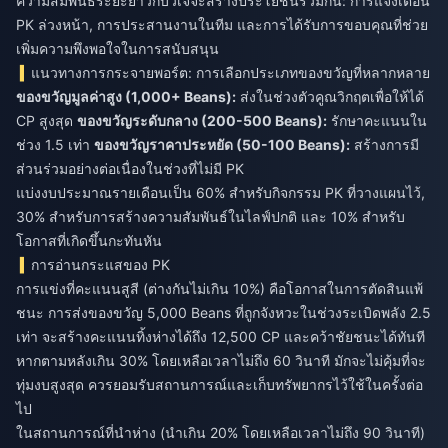
ความสัมพันธ์ระยะยาวกับวีเจจะสร้างประโยชน์ร่วมกัน: การแจ้งเตือน
PK ล่วงหน้า, การประสานงานในทีม และการได้รับการขอบคุณที่ช่วย
เพิ่มความพึงพอใจในการสนับสนุน
แนวทางการกระจายพอร์ต: การเลือกประเภทของขวัญที่หลากหลาย
ของขวัญมูลค่าสูง (1,000+ Beans):
ส่งในช่วงตัวคูณวิกฤตเพื่อให้ได้
CP สูงสุด
ของขวัญระดับกลาง (200-500 Beans):
รักษาคะแนนใน
ช่วง 1.5 เท่า
ของขวัญราคาประหยัด (50-100 Beans):
สร้างการมี
ส่วนร่วมอย่างต่อเนื่องในช่วงที่ไม่มี PK
แบ่งงบประมาณรายเดือนเป็น 60% สำหรับกิจกรรม PK ที่วางแผนไว้,
30% สำหรับการสร้างความสัมพันธ์ในไลฟ์ปกติ และ 10% สำหรับ
โอกาสที่เกิดขึ้นกะทันหัน
การอ่านกระแสของ PK
การแข่งที่คะแนนสูสี (ต่างกันไม่เกิน 10%) คือโอกาสในการตัดสินแพ้
ชนะ การส่งของขวัญ 5,000 Beans ที่ถูกจังหวะในช่วงระเบิดพลัง 2.5
เท่า จะสร้างคะแนนทิ้งห่างได้ถึง 12,500 CP และคว้าชัยชนะได้ทันที
หากตามหลังเกิน 30% โดยเหลือเวลาไม่ถึง 60 วินาที มักจะไม่คุ้มที่จะ
ทุ่มงบสูงสุด ควรยอมรับสถานการณ์และเก็บทรัพยากรไว้ใช้ในครั้งต่อ
ไป
ในสถานการณ์ที่นำห่าง (นำเกิน 20% โดยเหลือเวลาไม่ถึง 90 วินาที)