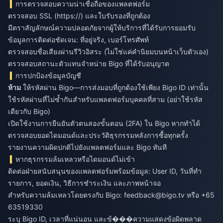
การตรวจสอบความน่าเชื่อถือของแพลตฟอร์ม
ตรวจสอบ SSL (https://) และใบรับรองที่ถูกต้อง
มีตราสัญลักษณ์ความปลอดภัยจากผู้ให้บริการที่ได้รับการยอมรับ
ข้อมูลการติดต่อชัดเจน: ที่อยู่จริง, เบอร์โทรศัพท์
ตรวจสอบชื่อเสียงผ่านรีวิวอิสระ (ไม่ใช่แค่คำนิยมบนหน้าเว็บตัวเอง)
ตรวจสอบสถานะตัวแทนจำหน่าย Bigo ที่ได้รับอนุญาต
การปกป้องข้อมูลบัญชี
ห้าม
ให้รหัสผ่าน Bigo—การส่งมอบที่ถูกต้องใช้เพียง Bigo ID เท่านั้น
ใช้รหัสผ่านที่ไม่ซ้ำกันสำหรับแพลตฟอร์มบุคคลที่สาม (อย่าใช้รหัส
เดียวกับ Bigo)
เปิดใช้งานการยืนยันตัวตนสองขั้นตอน (2FA) ใน Bigo หากทำได้
ตรวจสอบยอดไดมอนด์และประวัติธุรกรรมหลังการซื้อทุกครั้ง
รายงานความผิดปกติไปยังแพลตฟอร์มและ Bigo ทันที
หากธุรกรรมล้มเหลวหรือไดมอนด์ไม่เข้า
ติดต่อฝ่ายสนับสนุนของแพลตฟอร์มพร้อมข้อมูล: User ID, วันที่ทำ
รายการ, ยอดเงิน, วิธีการชำระเงิน และภาพหน้าจอ
สำหรับความล้มเหลวโดยตรงกับ Bigo:
feedback@bigo.tv
หรือ +65
63519330
ระบุ Bigo ID, เวลาที่แน่นอน และข้���ความแสดงข้อผิดพลาด