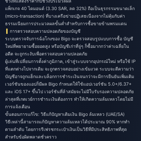
ช่วงที่แสดงราคากับช่วงประมวลผล
แพ็กเกจ 40 ไดมอนด์ (3.30 SAR, ลด 32%) ถือเป็นธุรกรรมขนาดเล็ก
(micro-transaction) ที่บางเครือข่ายปฏิเสธเนื่องจากไม่คุ้มกับค่า
ธรรมเนียมการประมวลผลขั้นต่ำสำหรับการซื้อขายข้ามพรมแดน
การตรวจสอบความปลอดภัยของบัญชี
ระบบตรวจจับการฉ้อโกงของ Bigo จะตรวจสอบรูปแบบการซื้อ บัญชี
ใหม่ที่พยายามซื้อยอดสูง หรือบัญชีเก่าที่จู่ๆ ก็ซื้อมากกว่าค่าเฉลี่ยใน
อดีต จะถูกระงับเพื่อตรวจสอบความปลอดภัย
ผู้เล่นที่เปลี่ยนการตั้งค่าภูมิภาค, เข้าสู่ระบบจากอุปกรณ์ใหม่ หรือใช้ IP
ที่แตกต่างไปจากเดิม จะถูกตรวจสอบอย่างเข้มงวด ระบบจะตีความว่า
บัญชีอาจถูกแฮ็กและบล็อกการชำระเงินจนกว่าจะมีการยืนยันเพิ่มเติม
เวอร์ชันของแอปก็มีผล Bigo กำหนดให้ใช้แอปเวอร์ชัน 5.0+/6.37+
และ iOS 17+ ขึ้นไป เวอร์ชันที่ล้าสมัยจะไม่มีใบรับรองความปลอดภัย
ล่าสุดที่เกตเวย์การชำระเงินต้องการ ทำให้เกิดความล้มเหลวโดยไม่มี
การแจ้งเตือน
ขั้นตอนการแก้ไข: วิธีแก้ปัญหาเติมเงิน Bigo ล้มเหลว (UAE/SA)
วิธีเหล่านี้สามารถแก้ปัญหาความล้มเหลวได้ประมาณ 90% หากทำ
ตามลำดับ โดยการรีเฟรชกระเป๋าเงินเป็นวิธีที่มีประสิทธิภาพที่สุด
สำหรับข้อผิดพลาดชั่วคราว