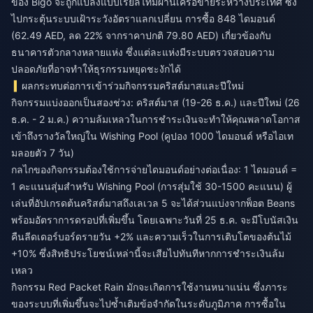
ของ Bigo จะถูกแปลงแบบเรียลไทม์ผ่านเครือข่ายระหว่างประเทศ ซึ่ง
ไปกระตุ้นระบบเฝ้าระวังอัตราแลกเปลี่ยน การซื้อ 848 ไดมอนด์
(62.49 AED, ลด 22% จากราคาปกติ 79.80 AED) เกี่ยวข้องกับ
ธนาคารตัวกลางหลายแห่ง ซึ่งแต่ละแห่งมีระบบตรวจสอบความ
ปลอดภัยที่อาจทำให้ธุรกรรมหยุดชะงักได้
ผลกระทบต่อการเข้าร่วมกิจกรรมคริสต์มาสและปีใหม่
กิจกรรมแบ่งออกเป็นสองช่วง: คริสต์มาส (19-26 ธ.ค.) และปีใหม่ (26
ธ.ค. - 2 ม.ค.) ความล้มเหลวในการชำระเงินจะทำให้คุณพลาดโอกาส
เข้าถึงรางวัลใหญ่ใน Wishing Pool (คูปอง 1000 ไดมอนด์ หรือไอเท
มลอยตัว 7 วัน)
กลไกของกิจกรรมต้องใช้การจ่ายไดมอนด์อย่างต่อเนื่อง: 1 ไดมอนด์ =
1 คะแนนสุ่มสำหรับ Wishing Pool (การสุ่มใช้ 30-1500 คะแนน) ผู้
เล่นที่อัปเกรดต้นคริสต์มาสถึงเลเวล 5 จะได้ส่วนแบ่งจากพ็อต Beans
พร้อมอัตราการดรอปที่เพิ่มขึ้น โดยเฉพาะวันที่ 25 ธ.ค. จะมีโบนัสเงิน
คืนลีดเดอร์บอร์ดรายวัน +2% และความเร็วในการเติบโตของต้นไม้
+10% ซึ่งสิทธิประโยชน์เหล่านี้จะเสียไปทันทีหากการชำระเงินล้ม
เหลว
กิจกรรม Red Packet Rain มักจะเกิดการใช้งานหนาแน่น ซึ่งภาระ
ของระบบที่เพิ่มขึ้นจะไปซ้ำเติมข้อจำกัดในระดับภูมิภาค การซื้อใน