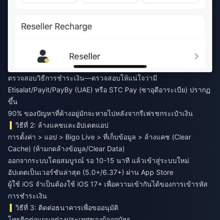
ตรวจสอบวิธีการชำระเงิน—ตรวจสอบให้แน่ใจว่ามี
Etisalat/Payit/PayBy (UAE) หรือ STC Pay (ซาอุดีอาระเบีย) ปรากฏ
ขึ้น
90% ของปัญหาที่ค้างอยู่มักจะหายไปหลังจากรีเฟรชกระเป๋าเงิน
วิธีที่ 2: ล้างแคชและอัปเดตแอป
การตั้งค่า > แอป > Bigo Live > ที่เก็บข้อมูล > ล้างแคช (Clear
Cache) (ห้ามกดล้างข้อมูล/Clear Data)
ออกจากระบบโดยสมบูรณ์ รอ 10-15 นาที แล้วเข้าสู่ระบบใหม่
อัปเดตเป็นเวอร์ชันล่าสุด (5.0+/6.37+) ผ่าน App Store
ผู้ใช้ iOS จำเป็นต้องใช้ iOS 17+ เพื่อความเข้ากันได้ของการเข้ารหัส
การชำระเงิน
วิธีที่ 3: ติดต่อธนาคารเพื่อขออนุมัติ
โทรติดต่อแผนกต่างประเทศของผู้ออกบัตร