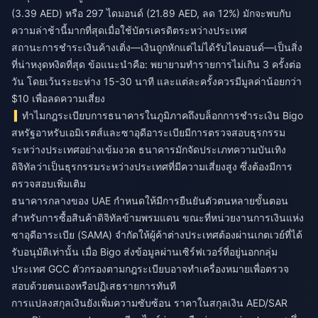
(3.39 AED) หรือ 297 ไดมอนด์ (21.89 AED, ลด 12%) มักจะพบกับ
ความล่าช้านี้มากที่สุดเมื่อใช้บัตรเครดิตระหว่างประเทศ
สถานะการชำระเงินค้างเติ่ง—เงินถูกหักแต่ไม่ได้รับไดมอนด์—เป็นสิ่ง
ที่น่าหงุดหงิดที่สุด ข้อแนะนำคือ: พยายามทำรายการไม่เกิน 3 ครั้งต่อ
วัน โดยเว้นระยะห่าง 15-30 นาที และแต่ละครั้งควรมีมูลค่าน้อยกว่า
$10 เพื่อลดความเสี่ยง
ทำไมกฎระเบียบการธนาคารในภูมิภาคถึงบล็อกการชำระเงิน Bigo
สหรัฐอาหรับเอมิเรตส์และซาอุดีอาระเบียมีการตรวจสอบธุรกรรม
ระหว่างประเทศอย่างเข้มงวด ธนาคารมักจัดประเภทความบันเทิง
ดิจิทัลว่าเป็นธุรกรรมระหว่างประเทศที่มีความเสี่ยงสูง ซึ่งต้องมีการ
ตรวจสอบเพิ่มเติม
ธนาคารกลางของ UAE กำหนดให้มีการยืนยันตัวตนหลายขั้นตอน
สำหรับการซื้อสินค้าดิจิทัลข้ามพรมแดน ขณะที่หน่วยงานการเงินแห่ง
ซาอุดีอาระเบีย (SAMA) จำกัดให้ผู้ค้าต่างประเทศต้องผ่านเกตเวย์ที่ได้
รับอนุมัติเท่านั้น เมื่อ Bigo ส่งข้อมูลผ่านเซิร์ฟเวอร์ที่อยู่นอกกลุ่ม
ประเทศ GCC ตัวกรองตามกฎระเบียบอาจทำเครื่องหมายเพื่อตรวจ
สอบด้วยตนเองหรือปฏิเสธรายการทันที
การแปลงสกุลเงินยังเพิ่มความซับซ้อน ราคาในสกุลเงิน AED/SAR