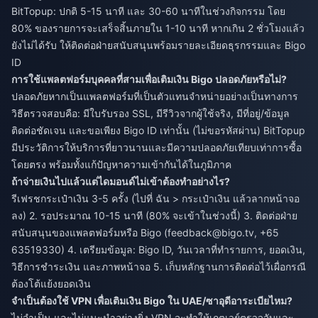
BitTopup: ปกติ 5-15 นาที และ 30-60 นาทีในช่วงกิจกรรม โดย
80% ของรายการจะเสร็จสิ้นภายใน 1-10 นาที หากเกิน 2 ชั่วโมงแล้ว
ยังไม่ได้รับ ให้ติดต่อฝ่ายสนับสนุนพร้อมรายละเอียดธุรกรรมและ Bigo
ID
การใช้แพลตฟอร์มบุคคลที่สามเพื่อเติมเงิน Bigo ปลอดภัยหรือไม่?
ปลอดภัยหากเป็นแพลตฟอร์มที่เป็นตัวแทนจำหน่ายอย่างเป็นทางการ
วิธีตรวจสอบคือ: มีใบรับรอง SSL, มีรีวิวจากผู้ใช้จริง, มีที่อยู่/ข้อมูล
ติดต่อชัดเจน และขอเพียง Bigo ID เท่านั้น (ไม่ขอรหัสผ่าน) BitTopup
มีประวัติการให้บริการที่ยาวนานและมีความปลอดภัยเทียบเท่าการซื้อ
โดยตรง พร้อมทั้งแก้ปัญหาความเข้ากันได้ในภูมิภาค
ถ้าจ่ายเงินไปแล้วแต่ไดมอนด์ไม่เข้าต้องทำอย่างไร?
รีเฟรชกระเป๋าเงิน 3-5 ครั้ง (ไปที่ ฉัน > กระเป๋าเงิน แล้วลากหน้าจอ
ลง) 2. รอประมาณ 10-15 นาที (80% จะเข้าในช่วงนี้) 3. ติดต่อฝ่าย
สนับสนุนของแพลตฟอร์มหรือ Bigo (
feedback@bigo.tv
, +65
63519330) 4. เตรียมข้อมูล: Bigo ID, วันเวลาที่ทำรายการ, ยอดเงิน,
วิธีการชำระเงิน และภาพหน้าจอ 5. เก็บหลักฐานการติดต่อไว้เผื่อกรณี
ต้องโต้แย้งยอดเงิน
จำเป็นต้องใช้ VPN เพื่อเติมเงิน Bigo ใน UAE/ซาอุดีอาระเบียไหม?
ไม่จำเป็น และไม่แนะนำอย่างยิ่ง VPN จะทำให้เกตเวย์ตรวจจับและ