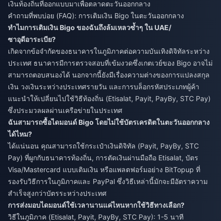
เงินท้องถิ่นที่ออกแบบมาเพื่อตลาดตะวันออกกลาง
คำถามที่พบบ่อย (FAQ): การเติมเงิน Bigo ในตะวันออกกลาง
ทำไมการเติมเงิน Bigo ของฉันถึงล้มเหลวซ้ำๆ ใน UAE/
ซาอุดีอาระเบีย?
เกิดจากข้อจำกัดของธนาคารในภูมิภาคต่อความบันเทิงดิจิทัลระหว่าง
ประเทศ ธนาคารมีการตรวจสอบที่เข้มงวดซึ่งเกตเวย์ของ Bigo อาจไม่
สามารถตอบสนองได้ นอกจากนี้ยังมีเรื่องความต่างของการแปลงสกุล
เงิน วงเงินระหว่างประเทศรายวัน และการบล็อกรหัสประเภทผู้ค้า
แนะนำให้เปลี่ยนไปใช้วิธีท้องถิ่น (Etisalat, Payit, PayBy, STC Pay)
ซึ่งประมวลผลผ่านเครือข่ายในประเทศ
ฉันสามารถซื้อไดมอนด์ Bigo โดยไม่ใช้บัตรเครดิตในตะวันออกกลาง
ได้ไหม?
ได้แน่นอน คุณสามารถใช้กระเป๋าเงินดิจิทัล (Payit, PayBy, STC
Pay) ที่ผูกกับธนาคารท้องถิ่น, การตัดเงินผ่านมือถือ Etisalat, บัตร
Visa/Mastercard แบบเติมเงิน หรือแพลตฟอร์มอย่าง BitTopup ที่
รองรับวิธีการในภูมิภาคและ PayPal ซึ่งวิธีเหล่านี้มักจะมีอัตราความ
สำเร็จสูงกว่าบัตรระหว่างประเทศ
การส่งมอบไดมอนด์ใช้เวลานานแค่ไหนหากใช้วิธีทางเลือก?
วิธีในภูมิภาค (Etisalat, Payit, PayBy, STC Pay): 1-5 นาที