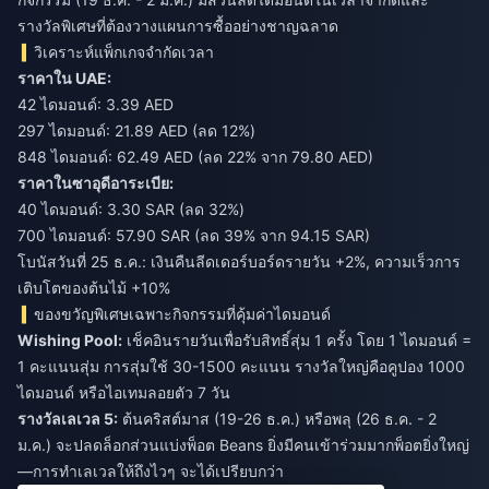
รางวัลพิเศษที่ต้องวางแผนการซื้ออย่างชาญฉลาด
วิเคราะห์แพ็กเกจจำกัดเวลา
ราคาใน UAE:
42 ไดมอนด์: 3.39 AED
297 ไดมอนด์: 21.89 AED (ลด 12%)
848 ไดมอนด์: 62.49 AED (ลด 22% จาก 79.80 AED)
ราคาในซาอุดีอาระเบีย:
40 ไดมอนด์: 3.30 SAR (ลด 32%)
700 ไดมอนด์: 57.90 SAR (ลด 39% จาก 94.15 SAR)
โบนัสวันที่ 25 ธ.ค.: เงินคืนลีดเดอร์บอร์ดรายวัน +2%, ความเร็วการ
เติบโตของต้นไม้ +10%
ของขวัญพิเศษเฉพาะกิจกรรมที่คุ้มค่าไดมอนด์
Wishing Pool:
เช็คอินรายวันเพื่อรับสิทธิ์สุ่ม 1 ครั้ง โดย 1 ไดมอนด์ =
1 คะแนนสุ่ม การสุ่มใช้ 30-1500 คะแนน รางวัลใหญ่คือคูปอง 1000
ไดมอนด์ หรือไอเทมลอยตัว 7 วัน
รางวัลเลเวล 5:
ต้นคริสต์มาส (19-26 ธ.ค.) หรือพลุ (26 ธ.ค. - 2
ม.ค.) จะปลดล็อกส่วนแบ่งพ็อต Beans ยิ่งมีคนเข้าร่วมมากพ็อตยิ่งใหญ่
—การทำเลเวลให้ถึงไวๆ จะได้เปรียบกว่า