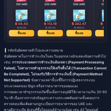
100 เพชร
200 เพชร
500 เพชร
1000 เ
฿ 56.43
฿ 113.19
฿ 282.47
฿ 565
฿ 93.59
฿ 187.25
฿ 468.10
฿ 936.
ซื้อเลย
ซื้อเลย
ซื้อเลย
ซื้อเล
รหัสข้อผิดพลาดทั่วไปและความหมาย
ข้อผิดพลาดในการชำระเงินในตะวันออกกลางมักแสดงข้อความทั่วไป
เช่น:
การประมวลผลการชำระเงินล้มเหลว (Payment Processing
Failed),
ไม่สามารถทำธุรกรรมให้เสร็จสิ้นได้ (Transaction Cannot
Be Completed),
ไม่รองรับวิธีการชำระเงินนี้ (Payment Method
Not Supported)
ข้อความเหล่านี้บ่งชี้ถึงการปฏิเสธจากระบบ
ประมวลผลของ Bigo หรือจากธนาคารของคุณเอง
การหมดเวลาทำธุรกรรมเกิดขึ้นเมื่อการอนุมัติใช้เวลานานเกิน 30-60
วินาที เนื่องจากการส่งข้อมูลระหว่างประเทศต้องผ่านขั้นตอนการ
ตรวจสอบเพิ่มเติมตามกฎระเบียบการธนาคารของ UAE และ
ซาอุดีอาระเบีย ผู้เล่นที่ซื้อไดมอนด์จำนวนน้อย เช่น 42 ไดมอนด์