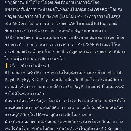
ซาอุดีอาระเบียได้โดยไม่ถูกแจ้งเตือนว่าเป็นการฉ้อโกง
แพลตฟอร์มมีการประมวลผลในท้องถิ่นในกลุ่มประเทศ GCC โดยส่ง
ข้อมูลผ่านเครือข่ายในประเทศ ผู้เล่นใน UAE จะทำธุรกรรมในสกุล
เงิน AED ภายในระบบธนาคารของ UAE ในขณะที่ BitTopup จะ
จัดการการชำระเงินระหว่างประเทศกับ Bigo แยกต่างหาก
วิธีนี้ช่วยขจัดความไม่แน่นอนของการแปลงสกุลเงินและการถูกบล็อก
จากการทำรายการระหว่างประเทศ ราคา AED/SAR ที่กำหนดไว้จะ
ตรงกับยอดเรียกเก็บสุดท้าย ช่วยเลี่ยงปัญหาความต่างของราคาที่มักจะ
ไปกระตุ้นระบบตรวจจับการฉ้อโกง
วิธีการชำระเงินที่รองรับ
BitTopup รองรับวิธีการชำระเงินในภูมิภาคอย่างครบถ้วน: Etisalat,
Payit, PayBy, STC Pay—ตัวเลือกเดียวกับ Bigo โดยตรงแต่มีอัตรา
ความสำเร็จสูงกว่า นอกจากนี้ยังรองรับ PayPal และคริปโตเคอเรนซี
ซึ่งไม่มีในช่องทางหลัก
บัตรเครดิตจะใช้รหัสผู้ค้าในภูมิภาคซึ่งจัดประเภทเป็นอีคอมเมิร์ซทั่วไป
แทนที่จะเป็นความบันเทิงดิจิทัล ความแตกต่างเล็กน้อยนี้ช่วยเพิ่มอัตรา
การอนุมัติบัตรใน UAE/ซาอุดีอาระเบียได้อย่างมาก
พันธมิตรเกตเวย์รวมถึงข้อตกลงเฉพาะกับธนาคารในตะวันออกกลาง
เพื่อให้มั่นใจว่าเข้ากันได้กับการยืนยันตัวตนในภูมิภาค (3D Secure,