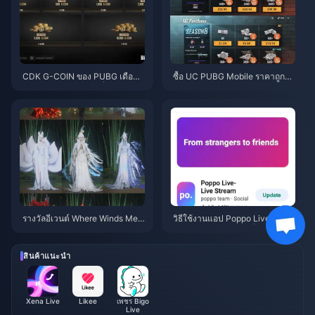
CDK G-COIN ของ PUBG เดือนมิ
ซื้อ UC PUBG Mobile ราคาถูกสำ
ถุนายน 2026: โปรโมชั่น x2 ราคา
หรับคอลแลป Naruto Shippuden
$91.43 คุ้มค่าจริงหรือ?
(กรกฎาคม 2026): ค่าใช้จ่าย, แพ็
กเกจที่คุ้มที่สุด และวิธีเติมเงินที่ปล
อดภัย
รางวัลอีเวนต์ Where Winds Mee
วิธีใช้งานแอป Poppo Live: คู่มือ
t ฤดูใบไม้ร่วงบนภูเขา กรกฎาคม
ฉบับสมบูรณ์สำหรับผู้เริ่มต้น | กรก
2026: รายชื่อทั้งหมด, สกุลเงิน แล
ฎาคม 2026
ะลำดับความสำคัญ
สินค้าแนะนำ
Xena Live
Likee
เพชร Bigo
Live