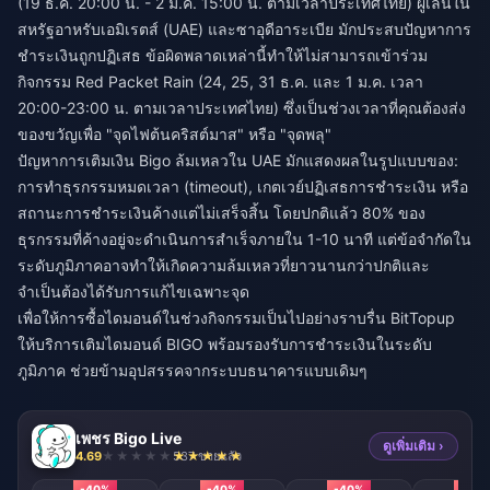
(19 ธ.ค. 20:00 น. - 2 ม.ค. 15:00 น. ตามเวลาประเทศไทย) ผู้เล่นใน
สหรัฐอาหรับเอมิเรตส์ (UAE) และซาอุดีอาระเบีย มักประสบปัญหาการ
ชำระเงินถูกปฏิเสธ ข้อผิดพลาดเหล่านี้ทำให้ไม่สามารถเข้าร่วม
กิจกรรม Red Packet Rain (24, 25, 31 ธ.ค. และ 1 ม.ค. เวลา
20:00-23:00 น. ตามเวลาประเทศไทย) ซึ่งเป็นช่วงเวลาที่คุณต้องส่ง
ของขวัญเพื่อ "จุดไฟต้นคริสต์มาส" หรือ "จุดพลุ"
ปัญหาการเติมเงิน Bigo ล้มเหลวใน UAE มักแสดงผลในรูปแบบของ:
การทำธุรกรรมหมดเวลา (timeout), เกตเวย์ปฏิเสธการชำระเงิน หรือ
สถานะการชำระเงินค้างแต่ไม่เสร็จสิ้น โดยปกติแล้ว 80% ของ
ธุรกรรมที่ค้างอยู่จะดำเนินการสำเร็จภายใน 1-10 นาที แต่ข้อจำกัดใน
ระดับภูมิภาคอาจทำให้เกิดความล้มเหลวที่ยาวนานกว่าปกติและ
จำเป็นต้องได้รับการแก้ไขเฉพาะจุด
เพื่อให้การซื้อไดมอนด์ในช่วงกิจกรรมเป็นไปอย่างราบรื่น
BitTopup
ให้บริการเติมไดมอนด์ BIGO
พร้อมรองรับการชำระเงินในระดับ
ภูมิภาค ช่วยข้ามอุปสรรคจากระบบธนาคารแบบเดิมๆ
เพชร Bigo Live
ดูเพิ่มเติม ›
4.69
537 ขายแล้ว
-40%
-40%
-40%
-40