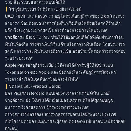
ช่วยเลี่ยงระบบธนาคารแบบเดิมได้
โซลูชันกระเป๋าเงินดิจิทัล (Digital Wallet)
UAE:
Payit และ PayBy รวมอยู่ในตัวเลือกภูมิภาคของ Bigo โดยตรง
สามารถเชื่อมต่อกับธนาคารท้องถิ่นหรือเติมเงินด้วยเงินสดที่ร้านค้า
ปลีก ซึ่งจะถูกประมวลผลเป็นการทำธุรกรรมภายในประเทศ
ซาอุดีอาระเบีย:
STC Pay ช่วยให้ใช้ยอดเงินดิจิทัลที่เติมผ่านการโอน
เงินในท้องถิ่น การฝากเงินที่ร้านค้า หรือหักจากเงินเดือน โดยประมวล
ผลเป็นการชำระเงินในซาอุดีอาระเบีย ช่วยข้ามขั้นตอนการตรวจสอบ
ระหว่างประเทศ
Apple Pay
(ซาอุดีอาระเบีย): ใช้งานได้สำหรับผู้ใช้ iOS ระบบ
Tokenization ของ Apple และข้อตกลงในระดับภูมิภาคมักจะทำ
รายการสำเร็จในจุดที่บัตรโดยตรงทำไม่ได้
บัตรเติมเงิน (Prepaid Cards)
บัตร Visa/Mastercard แบบเติมเงินจากร้านค้าปลีกใน UAE/
ซาอุดีอาระเบีย ใช้งานได้เหมือนบัตรเครดิตแต่ไม่ได้ผูกกับบัญชี
ธนาคาร จึงช่วยลดการเฝ้าระวังระหว่างประเทศ
ตรวจสอบว่าบัตรรองรับการทำธุรกรรมออนไลน์ระหว่างประเทศ
เปิดใช้งานตามคำแนะนำของผู้ออกบัตร (ลงทะเบียนออนไลน์ด้วยที่อยู่
ท้องถิ่น)