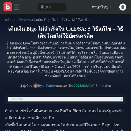
ค้นหา
ภาษาไทย
/
หน้าแรก
/
ข่าวสาร
/
เติมเงิน Bigo ไม่สำเร็จใน UAE/SA: 5 วิธีแก้ไข + วิธีเติมโดยไม่ใช้บัตรเครดิต
เติมเงิน Bigo ไม่สำเร็จใน UAE/SA: 5 วิธีแก้ไข + วิธี
เติมโดยไม่ใช้บัตรเครดิต
ผู้เล่น Bigo Live ในสหรัฐอาหรับเอมิเรตส์และซาอุดีอาระเบียมักประสบปัญหาเติม
เงินไม่สำเร็จเนื่องจากข้อจำกัดของธนาคารในภูมิภาคและความไม่เข้ากันของช่อง
ทางการชำระเงิน คู่มือนี้จะแนะนำวิธีแก้ไขที่ได้ผลจริง ทางเลือกอื่นนอกเหนือจาก
บัตรเครดิต (กระเป๋าเงินดิจิทัล, การชำระเงินผ่านมือถือ) และโซลูชันจากบุคคลที่
สามที่ปลอดภัยซึ่งช่วยข้ามการบล็อกในภูมิภาค ซื้อไดมอนด์ได้ทันทีสำหรับปาร์ตี้
คริสต์มาสและปีใหม่ (19 ธ.ค. - 2 ม.ค.) โดยใช้วิธีการชำระเงินรูปแบบเดียวกับ
PayPal พร้อมราคาในสกุลเงิน AED/SAR และวิธีแก้ไขที่ช่วยจัดการปัญหาการ
ชำระเงินล้มเหลวได้ถึง 90%
ผู้เขียน:
Ryan Patel
เผยแพร่เมื่อ:
2026/02/04
5 min อ่าน
สารบัญ
ทำความเข้าใจข้อผิดพลาดการเติมเงิน Bigo ล้มเหลวในสหรัฐอาหรับ
เอมิเรตส์และซาอุดีอาระเบีย
เมื่อซื้อไดมอนด์ในช่วงเทศกาลคริสต์มาสและปีใหม่ของ Bigo Live