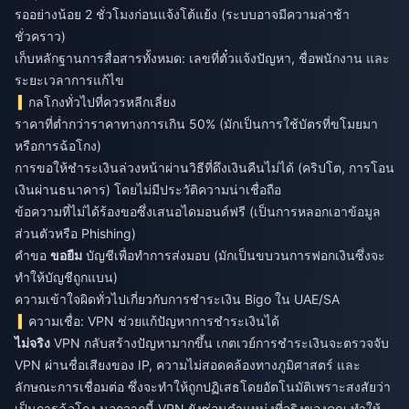
รออย่างน้อย 2 ชั่วโมงก่อนแจ้งโต้แย้ง (ระบบอาจมีความล่าช้า
ชั่วคราว)
เก็บหลักฐานการสื่อสารทั้งหมด: เลขที่ตั๋วแจ้งปัญหา, ชื่อพนักงาน และ
ระยะเวลาการแก้ไข
กลโกงทั่วไปที่ควรหลีกเลี่ยง
ราคาที่ต่ำกว่าราคาทางการเกิน 50% (มักเป็นการใช้บัตรที่ขโมยมา
หรือการฉ้อโกง)
การขอให้ชำระเงินล่วงหน้าผ่านวิธีที่ดึงเงินคืนไม่ได้ (คริปโต, การโอน
เงินผ่านธนาคาร) โดยไม่มีประวัติความน่าเชื่อถือ
ข้อความที่ไม่ได้ร้องขอซึ่งเสนอไดมอนด์ฟรี (เป็นการหลอกเอาข้อมูล
ส่วนตัวหรือ Phishing)
คำขอ
ขอยืม
บัญชีเพื่อทำการส่งมอบ (มักเป็นขบวนการฟอกเงินซึ่งจะ
ทำให้บัญชีถูกแบน)
ความเข้าใจผิดทั่วไปเกี่ยวกับการชำระเงิน Bigo ใน UAE/SA
ความเชื่อ: VPN ช่วยแก้ปัญหาการชำระเงินได้
ไม่จริง
VPN กลับสร้างปัญหามากขึ้น เกตเวย์การชำระเงินจะตรวจจับ
VPN ผ่านชื่อเสียงของ IP, ความไม่สอดคล้องทางภูมิศาสตร์ และ
ลักษณะการเชื่อมต่อ ซึ่งจะทำให้ถูกปฏิเสธโดยอัตโนมัติเพราะสงสัยว่า
เป็นการฉ้อโกง นอกจากนี้ VPN ยังซ่อนตำแหน่งที่จริงของคุณ ทำให้