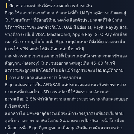
ปัญหาความเข้ากันได้ของเกตเวย์การชำระเงิน
Bigo ใช้เกตเวย์หลายตัวตามตำแหน่งที่ตั้ง UAE/ซาอุดีอาระเบียตกอยู่
ใน "โซนสีเทา" ที่อัลกอริทึมบางครั้งเลือกตัวประมวลผลที่ไม่เข้ากัน
วิธีการที่รองรับจะแตกต่างกันไป: UAE มี Etisalat, Payit, PayBy ส่วน
ซาอุดีอาระเบียมี VISA, MasterCard, Apple Pay, STC Pay ตัวเลือก
เหล่านี้จะปรากฏขึ้นก็ต่อเมื่อ Bigo ระบุตำแหน่งที่ตั้งได้ถูกต้องเท่านั้น
(การใช้ VPN จะทำให้ตัวเลือกเหล่านี้หายไป)
เกณฑ์การหมดเวลาของเกตเวย์ก็เป็นสาเหตุหนึ่ง หากความล่าช้าของ
สัญญาณ (latency) ในตะวันออกกลางพุ่งสูงเกิน 45-60 วินาที
ธุรกรรมจะถูกยกเลิกโดยอัตโนมัติ แม้ว่าทุกฝ่ายจะพร้อมอนุมัติก็ตาม
การแปลงสกุลเงินและการบล็อกธุรกรรม
Bigo แสดงราคาเป็น AED/SAR แต่ประมวลผลผ่านเครือข่ายระหว่าง
ประเทศที่แปลงเป็น USD การแปลงนี้ใช้อัตราขายส่งบวกค่า
ธรรมเนียม 2-5% ทำให้เกิดความแตกต่างระหว่างราคาที่แสดงกับยอด
ที่เรียกเก็บจริง
ธนาคารใน UAE/ซาอุดีอาระเบียจะเฝ้าระวังธุรกรรมที่ยอดเรียกเก็บ
สุดท้ายต่างจากราคาที่แจ้งเกิน 3% มาตรการป้องกันการฉ้อโกงนี้จะ
บล็อกการซื้อ Bigo ที่ถูกกฎหมายเมื่อสกุลเงินมีความผันผวนระหว่าง