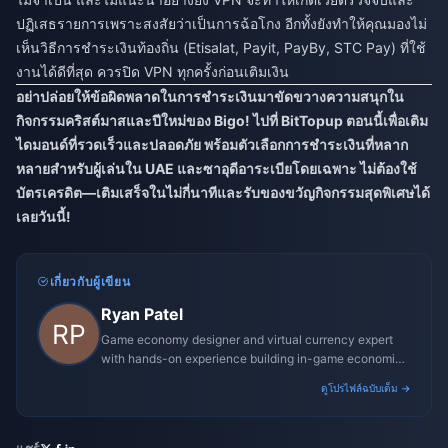
ปฏิเสธรายการเพราะสงสัยว่าเป็นการฉ้อโกง อีกทั้งยังทำให้คุณมองไม่
เห็นวิธีการชำระเงินท้องถิ่น (Etisalat, Payit, PayBy, STC Pay) ที่ใช้
งานได้ดีที่สุด ควรปิด VPN ทุกครั้งก่อนเติมเงิน
อย่าปล่อยให้ข้อผิดพลาดในการชำระเงินมาขัดขวางความสนุกใน
กิจกรรมคริสต์มาสและปีใหม่ของ Bigo! ไปที่ BitTopup ตอนนี้เพื่อเติม
ไดมอนด์ที่รวดเร็วและปลอดภัย พร้อมตัวเลือกการชำระเงินที่หลาก
หลายสำหรับผู้เล่นใน UAE และซาอุดีอาระเบียโดยเฉพาะ ไม่ต้องใช้
บัตรเครดิต—เติมเสร็จในไม่กี่นาทีและรับของขวัญกิจกรรมสุดพิเศษได้
เลยวันนี้!
เกี่ยวกับผู้เขียน
Ryan Patel
Game economy designer and virtual currency expert
with hands-on experience building in-game economies
for MMO and mobile titles.
ดูโปรไฟล์ฉบับเต็ม →