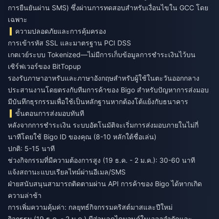
การยืนยันผ่าน SMS) ซึ่งผ่านการทดสอบสำหรับเงื่อนไขใน GCC โดย
เฉพาะ
ความปลอดภัยและการคุ้มครอง
การเข้ารหัส SSL และมาตรฐาน PCI DSS
เกตเวย์ระบบ Tokenized—ไม่มีการเก็บข้อมูลการชำระเงินไว้บน
เซิร์ฟเวอร์ของ BitTopup
รองรับภาษาอาหรับและภาษาอังกฤษสำหรับผู้ใช้ในตะวันออกกลาง
ประสานงานโดยตรงกับทีมการค้าของ Bigo สำหรับปัญหาการส่งมอบ
มีบันทึกธุรกรรมเพื่อใช้เป็นหลักฐานหากต้องโต้แย้งกับธนาคาร
ขั้นตอนการส่งมอบทันที
หลังจากการชำระเงิน ระบบอัตโนมัติจะเริ่มการส่งมอบภายในไม่กี่
นาทีโดยใช้ Bigo ID ของคุณ (8-10 หลักใต้ชื่อเล่น)
ปกติ: 5-15 นาที
ช่วงกิจกรรมที่มีความต้องการสูง (19 ธ.ค. - 2 ม.ค.): 30-60 นาที
แจ้งสถานะแบบเรียลไทม์ผ่านอีเมล/SMS
ฝ่ายสนับสนุนสามารถติดตามผ่าน API การค้าของ Bigo ได้หากเกิด
ความล่าช้า
การเพิ่มความคุ้มค่า: กลยุทธ์กิจกรรมคริสต์มาสและปีใหม่
กิจกรรม (19 ธ.ค. - 2 ม.ค.) มีส่วนลดไดมอนด์ในเวลาจำกัดและ