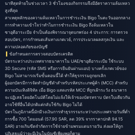
นาทีสุดท้ายในช่วงเวลา 3 ชั่วโมงของกิจกรรมจึงมีอัตราความล้มเหลว
สูงที่สุด
สาเหตุหลักของความล้มเหลวในการชำระเงิน Bigo ในตะวันออกกลาง
การทำความเข้าใจว่าทำไมการชำระเงิน Bigo ถึงล้มเหลวใน
ซาอุดีอาระเบีย จำเป็นต้องพิจารณาจุดบกพร่อง 4 ประการ: การตรวจ
สอบบัตร, การกำหนดเส้นทางเกตเวย์, การประมวลผลสกุลเงิน และ
ความปลอดภัยของบัญชี
ข้อกำหนดการตรวจสอบบัตรเครดิต
บัตรระหว่างประเทศจากธนาคารใน UAE/ซาอุดีอาระเบีย ใช้ระบบ
3D Secure (รหัส SMS หรือการยืนยันผ่านแอป) บางครั้งเกตเวย์ของ
Bigo ไม่สามารถเริ่มขั้นตอนนี้ได้ ทำให้ธุรกรรมถูกยกเลิก
ผู้ออกบัตรมีการจัดทำบัญชีดำสำหรับรหัสประเภทผู้ค้า (MCC) สำหรับ
ความบันเทิงดิจิทัล เมื่อ Bigo แสดงรหัส MCC ที่ถูกเฝ้าระวัง ธนาคาร
จะปฏิเสธโดยอัตโนมัติโดยไม่แจ้งให้เจ้าของบัตรทราบ บัตรใบเดียวกัน
อาจใช้ที่อื่นได้ปกติแต่กลับใช้กับ Bigo ไม่ได้
บัตรในภูมิภาคนี้มักมีวงเงินการทำธุรกรรมระหว่างประเทศรายวันที่ต่ำ
การซื้อ 700 ไดมอนด์ (57.90 SAR, ลด 39% จากราคาปกติ 94.15
SAR) อาจเกินขีดจำกัดการใช้จ่ายข้ามพรมแดนรายวัน ส่งผลให้ถูก
ปฏิเสธแม้ว่าจะมีเงินในบัญชีเพียงพอก็ตาม