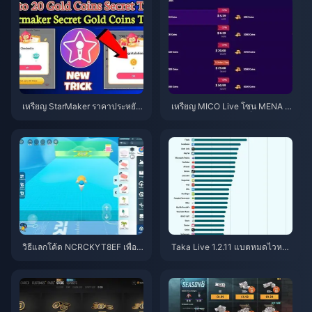
เหรียญ StarMaker ราคาประหยัด
เหรียญ MICO Live โซน MENA ห
สำหรับการออดิชัน SupernovaX
ลังเวอร์ชัน 5.2: ดีลถูกที่สุด 2026
2026 (ลด 12-23%)
วิธีแลกโค้ด NCRCKYT8EF เพื่อรั
Taka Live 1.2.11 แบตหมดไวหลัง
บ Eggy Coins ฟรี (ส.ค. 2026)
อัปเดตเดือนกรกฎาคม 2026? สาเ
หตุและวิธีแก้