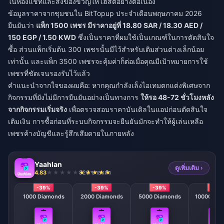
ในห้องแชทและส่งของขวัญให้โฮสต์อย่างต่อเนื่อง
ข้อมูลราคาจากชุมชนใน BitTopup ประจำเดือนพฤษภาคม 2026
ยืนยันว่า
แพ็ก 1500 เพชร มีราคาอยู่ที่ 18.80 SAR / 18.30 AED /
150 EGP / 1.50 KWD
ซึ่งเป็นราคาที่ผมใช้เป็นเกณฑ์ในการตัดสินใจ
ซื้อ ส่วนแพ็กเริ่มต้น 300 เพชรนั้นมีไว้สำหรับเติมส่วนต่างเล็กน้อย
เท่านั้น และแพ็ก 3500 เพชรจะคุ้มค่าก็ต่อเมื่อคุณมีเป้าหมายการใช้
เพชรที่ชัดเจนรองรับไว้แล้ว
คำแนะนำจากใจของผมคือ: หากคุณกำลังเล็งไอเทมตกแต่งพิเศษจาก
กิจกรรมที่ยังไม่มีการยืนยันอย่างเป็นทางการ
ให้รอ 48-72 ชั่วโมงหลัง
จากกิจกรรมเริ่มจริง
เพื่อตรวจสอบราคาบันเดิลในแอปก่อนตัดสินใจ
เติมเงิน การซื้อก่อนที่ระบบกิจกรรมจะยืนยันมักจะทำให้ผู้เล่นเหลือ
เพชรค้างบัญชีและรู้สึกเสียดายในภายหลัง
Yaahlan
ดูเพิ่มเติม ›
4.83
826 ขายแล้ว
-39%
-39%
-39%
-39
1000 Diamonds
2000 Diamonds
5000 Diamonds
10000 Dia