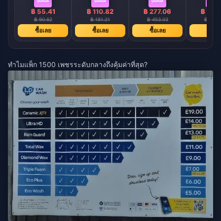
฿ 55.41
฿ 110.82
฿ 277.06
฿ 554
฿ 90.62
฿ 181.21
฿ 453.03
฿ 906.
ซื้อเลย
ซื้อเลย
ซื้อเลย
ซื้อเล
ทำไมแพ็ก 1500 เพชรระดับกลางถึงคุ้มค่าที่สุด?