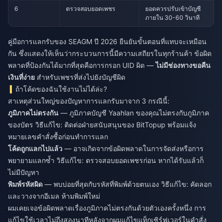
6
ตรวจสอบยอดเพชร
ยอดควรปรับเข้าบัญชี
ภายใน 30-60 วินาที
คู่มือการแลกรับของ SEAGM ปี 2026 ยืนยันขั้นตอนที่แทบจะเหมือน
กัน ซึ่งแสดงให้เห็นว่ากระบวนการนี้มีความเสถียรในทุกร้านค้า ข้อผิด
พลาดที่ป้องกันได้มากที่สุดคือการกรอก UID ผิด —
ไม่มีช่องทางขอคืน
เงินที่ง่าย
สำหรับเพชรที่ส่งไปยังบัญชีผิด
ถ้าโค้ดของฉันใช้งานไม่ได้ล่ะ?
สาเหตุส่วนใหญ่ของปัญหาการแลกรับมาจาก 3 กรณีนี้:
ภูมิภาคไม่ตรงกัน
— ภูมิภาคบัญชี Yaahlan ของคุณไม่ตรงกับภูมิภาค
ของบัตร วิธีแก้ไข: ติดต่อฝ่ายสนับสนุนของ BitTopup พร้อมแจ้ง
หมายเลขคำสั่งซื้อก่อนทำการแลก
โค้ดถูกแลกไปแล้ว
— อาจเกิดจากข้อผิดพลาดในการจัดส่งหรือการ
พยายามแลกซ้ำ วิธีแก้ไข: ตรวจสอบยอดเพชรก่อน หากได้รับแล้วก็
ไม่มีปัญหา
พิมพ์รหัสผิด
— พบบ่อยที่สุดกับรหัสที่พิมพ์ด้วยตนเอง วิธีแก้ไข: คัดลอก
และวางจากอีเมล ห้ามพิมพ์ใหม่
ผมเคยเจอข้อผิดพลาดเรื่องภูมิภาคไม่ตรงกันด้วยตัวเองครั้งหนึ่ง การ
แก้ไขใช้เวลาไม่ถึงสองนาทีหลังจากผมแก้ไขแท็กเซิร์ฟเวอร์ในคำสั่ง