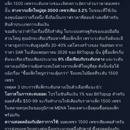
แพ็ก 1500 เพชรระดับกลางชนะเลิศเพราะอัตราส่วนราคาต่อเพชร
นั้น
ห่างจากแพ็กใหญ่สุด 3500 เพชรเพียง 3.2%
ในขณะที่ใช้เงิน
ลงทุนน้อยกว่าครึ่งหนึ่ง ซึ่งถือเป็นกราฟราคาที่ค่อนข้างคงที่สำหรับ
สินค้าประเภทการเติมเงิน
ขออธิบายว่าทำไมเรื่องนี้ถึงสำคัญ ในระบบเศรษฐกิจของแอปมือถือ
ส่วนใหญ่ คุณมักจะเสียเปรียบหากซื้อแพ็กเล็ก เพราะระดับเริ่มต้นจะมี
ราคาสูงกว่าระดับสูงสุดถึง 20-40% แต่โครงสร้างของ Yaahlan จาก
ราคา SAR ในเดือนพฤษภาคม 2026 ของ BitTopup นั้น ผู้ซื้อแพ็กเริ่ม
ต้นจะเสียเปรียบเพียงประมาณ
9% เมื่อเทียบกับระดับกลาง
และระดับ
กลางเองก็มีความคุ้มค่าแทบไม่ต่างจากแพ็กที่ใหญ่ที่สุด ดังนั้นข้อโต้
แย้งเรื่อง "ซื้อแพ็กใหญ่กว่าจะคุ้มกว่า" จึงแทบไม่มีผลที่ระดับ 1500
เพชร
เหตุผล 3 ประการที่แพ็กระดับกลางเป็นตัวเลือกที่แนะนำ:
โอกาสในการสะสมยอด:
โปรโมชันคืนเงิน 1% ของ BitTopup สำหรับ
ยอดสั่งซื้อ $50-99 จะเริ่มทำงานใกล้เคียงกับราคาแพ็ก 1500 เพชร
ในหลายสกุลเงินของภูมิภาค MENA โดยเฉพาะเมื่อคุณซื้อสองแพ็ก
พร้อมกัน
ความสอดคล้องกับอัตราการใช้:
ยอดเพชร 1500 เพชรเพียงพอสำหรับ
การส่งของขวัญอย่างต่อเนื่องประมาณหนึ่งสัปดาห์ ซึ่งสอดคล้องกับ