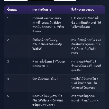
ขั้นตอน
การดำเนินการ
สิ่งที่ควรตรวจสอบ
1
เปิดแอป Yaahlan แล้ว
UID ต้องตรงกับการสั่ง
แตะที่ไอคอน
ฉัน (Me)
ซื้อ หากพิมพ์ผิดจะทำให้
จากนั้นคัดลอก UID ที่เป็น
ไม่ได้รับไอเทม
ตัวเลข
2
ยืนยันภูมิภาคในเมนู
การเลือกภูมิภาคไม่ตรง
กระเป๋าเงินของฉัน (My
กันเป็นสาเหตุอันดับ 1 ที่
Wallet)
ทำให้การเติมเงินล้ม
เหลว
3
ทำการสั่งซื้อบน BitTopup
ตรวจสอบให้แน่ใจว่า
และกรอก UID
จำนวนเงินตรงกับแผนที่
คุณเลือก
4
รับรหัสผ่านทางอีเมล
หากไม่ได้รับภายใน 5
นาที ให้ตรวจสอบใน
โฟลเดอร์อีเมลขยะ
5
แลกรหัสในเมนู
กระเป๋า
กรอกรหัสให้ถูกต้อง
เงิน (Wallet) > บัตรของ
แม่นยำ ห้ามเว้นวรรค
ขวัญ (Gift Card)