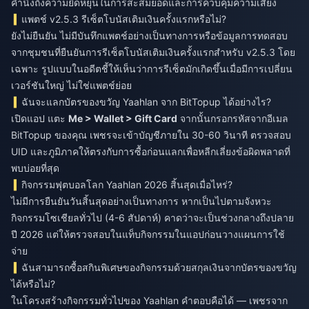
คำนึงถึงความยืดหยุ่นในการสะสมยอดและการควบคุมความเสี่ยง
แพตช์ v2.5.3 รีเซ็ตโบนัสเติมเงินครั้งแรกหรือไม่?
ยังไม่ยืนยัน ไม่มีบันทึกแพตช์อย่างเป็นทางการหรือข้อมูลการทดสอบ
จากชุมชนที่ยืนยันการรีเซ็ตโบนัสเติมเงินครั้งแรกสำหรับ v2.5.3 โดย
เฉพาะ รูปแบบในอดีตชี้ให้เห็นว่าการรีเซ็ตมักเกิดขึ้นเมื่อมีการเปลี่ยน
เวอร์ชันใหญ่ ไม่ใช่แพตช์ย่อย
ฉันจะแลกบัตรของขวัญ Yaahlan จาก BitTopup ได้อย่างไร?
เปิดแอป แตะ
Me > Wallet > Gift Card
จากนั้นกรอกรหัสจากอีเมล
BitTopup ของคุณ เพชรจะเข้าบัญชีภายใน 30-60 วินาที ตรวจสอบ
UID และภูมิภาคให้ตรงกับการซื้อก่อนแลกเพื่อหลีกเลี่ยงข้อผิดพลาดที่
พบบ่อยที่สุด
กิจกรรมฟุตบอลโลก Yaahlan 2026 สิ้นสุดเมื่อไหร่?
ไม่มีการยืนยันวันสิ้นสุดอย่างเป็นทางการ หากเป็นไปตามจังหวะ
กิจกรรมโซเชียลทั่วไป (4-6 สัปดาห์) คาดว่าจะเป็นช่วงกลางถึงปลาย
ปี 2026 แต่ให้ตรวจสอบในแท็บกิจกรรมในแอปก่อนวางแผนการใช้
จ่าย
ฉันสามารถซื้อสกินพิเศษของกิจกรรมด้วยสกุลเงินจากบัตรของขวัญ
ได้หรือไม่?
ในโครงสร้างกิจกรรมทั่วไปของ Yaahlan คำตอบคือได้ — เพชรจาก