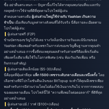
ซื้อ อย่าตื่นตระหนก — ปัญหานี้แก้ไขได้หากคุณพบก่อนที่จะแลกรับ
กลยุทธ์การใช้จ่ายที่ดีที่สุดตามโปรไฟล์ผู้เล่น
คำตอบตามตรงคือ
ผู้เล่นส่วนใหญ่ใช้จ่ายกับ Yaahlan เกินความ
จำเป็น
เมื่อเทียบกับมูลค่าทางสังคมที่ได้รับจริง นี่คือรายละเอียดตาม
โปรไฟล์ผู้เล่น:
ผู้เล่นสายฟรี (F2P)
ข้ามบัตรของขวัญไปได้เลย รางวัลล็อกอินรายวันและมินิเกมของ
Yaahlan เพียงพอสำหรับเพชรในการส่งของขวัญพื้นฐานหากคุณทำ
อย่างสม่ำเสมอ การซื้อที่สมเหตุสมผลสำหรับสายฟรีคือแพ็กเริ่มต้น
เพียงครั้งเดียวเพื่อใช้ในโอกาสพิเศษ (เช่น ห้องวันเกิดเพื่อน หรือ
กิจกรรมสำคัญ)
ผู้เล่นสายเติมเล็กน้อย ($5-30/เดือน)
นี่คือจุดที่คุ้มค่าที่สุด
แพ็ก 1500 เพชรระดับกลางเดือนละหนึ่งครั้ง
โดย
เลือกช่วงที่มีโปรโมชันคืนเงินของ BitTopup จะทำให้คุณมีเพชรเพียง
พอสำหรับการมีส่วนร่วมโดยไม่ต้องใช้เงินมากเกินไป จากการทดสอบ
ของผมหลายเดือน โปรไฟล์นี้ให้ "ความพึงพอใจต่อดอลลาร์" ที่ดีที่สุด
อย่างสม่ำเสมอ
ผู้เล่นสายเปย์ / วาฬ ($100+/เดือน)