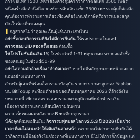
การซื้อแพ็ก 1500 เพชรสองครั้งคุ้มค่ากว่าการซื้อแพ็ก 3500 เพชร
หนึ่งครั้งเมื่อคำนึงถึงเกณฑ์การคืนเงิน แพ็ก 3500 เพชรจะคุ้มก็ต่อเมื่อ
คุณต้องการทำรายการเดียวเพื่อเคลียร์เกณฑ์ภาษีหรือการแปลงสกุล
เงินในท้องถิ่นของคุณ
กฎสากลไม่ว่าคุณจะเป็นผู้เล่นประเภทไหน
อย่าซื้อก่อนกิจกรรมที่ยังไม่มีการยืนยัน
ให้รอประกาศในแอป
ตรวจสอบ UID สองครั้งเสมอ
ก่อนซื้อ
ใช้โปรโมชันคืนเงิน 1%
ในช่วงวันที่ 1-31 พฤษภาคม หากยอดสั่งซื้อ
ของคุณอยู่ในช่วง $50-99
อย่าไล่ตามคำอ้างเรื่อง "จำกัดเวลา"
หากไม่มีหลักฐานภาพหน้าจอจาก
แอปอย่างเป็นทางการ
สำหรับผู้เล่นที่พร้อมล็อกราคาปัจจุบัน รายการ
ราคาถูกของ Yaahlan
บน BitTopup สะท้อนตัวเลขของเดือนพฤษภาคม 2026 ที่อ้างถึงใน
บทความนี้ เพียงแค่ตรวจสอบราคาตามภูมิภาคที่หน้าชำระเงิน
เนื่องจากอัตราแลกเปลี่ยนมีความผันผวน
ความเห็นของผมหลังจากเปรียบเทียบทุกราคา
นี่คือจุดที่ผมขอยืนยัน:
กิจกรรมฟุตบอลโลก v2.5.3 ปี 2026 เป็นช่วง
เวลาที่ผมไม่แนะนำให้เติมเงินล่วงหน้า
เพราะผมไม่สามารถยืนยันได้
ว่ากิจกรรมนี้มีอยู่จริงในช่องทางที่เป็นทางการ นี่ไม่ใช่การกั๊กข้อมูล แต่