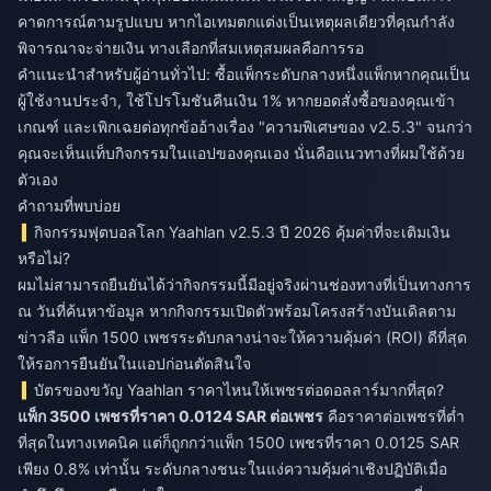
คาดการณ์ตามรูปแบบ หากไอเทมตกแต่งเป็นเหตุผลเดียวที่คุณกำลัง
พิจารณาจะจ่ายเงิน ทางเลือกที่สมเหตุสมผลคือการรอ
คำแนะนำสำหรับผู้อ่านทั่วไป: ซื้อแพ็กระดับกลางหนึ่งแพ็กหากคุณเป็น
ผู้ใช้งานประจำ, ใช้โปรโมชันคืนเงิน 1% หากยอดสั่งซื้อของคุณเข้า
เกณฑ์ และเพิกเฉยต่อทุกข้ออ้างเรื่อง "ความพิเศษของ v2.5.3" จนกว่า
คุณจะเห็นแท็บกิจกรรมในแอปของคุณเอง นั่นคือแนวทางที่ผมใช้ด้วย
ตัวเอง
คำถามที่พบบ่อย
กิจกรรมฟุตบอลโลก Yaahlan v2.5.3 ปี 2026 คุ้มค่าที่จะเติมเงิน
หรือไม่?
ผมไม่สามารถยืนยันได้ว่ากิจกรรมนี้มีอยู่จริงผ่านช่องทางที่เป็นทางการ
ณ วันที่ค้นหาข้อมูล หากกิจกรรมเปิดตัวพร้อมโครงสร้างบันเดิลตาม
ข่าวลือ แพ็ก 1500 เพชรระดับกลางน่าจะให้ความคุ้มค่า (ROI) ดีที่สุด
ให้รอการยืนยันในแอปก่อนตัดสินใจ
บัตรของขวัญ Yaahlan ราคาไหนให้เพชรต่อดอลลาร์มากที่สุด?
แพ็ก 3500 เพชรที่ราคา 0.0124 SAR ต่อเพชร
คือราคาต่อเพชรที่ต่ำ
ที่สุดในทางเทคนิค แต่ก็ถูกกว่าแพ็ก 1500 เพชรที่ราคา 0.0125 SAR
เพียง 0.8% เท่านั้น ระดับกลางชนะในแง่ความคุ้มค่าเชิงปฏิบัติเมื่อ