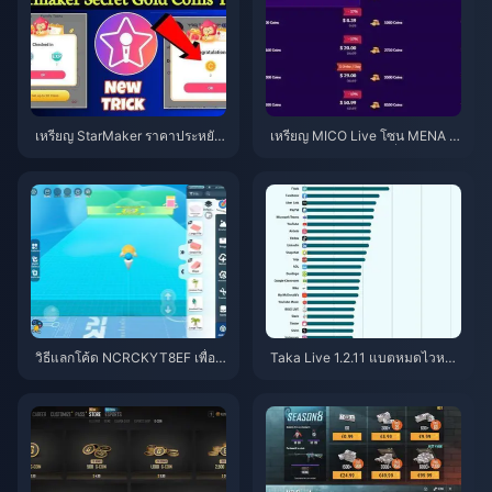
เหรียญ StarMaker ราคาประหยัด
เหรียญ MICO Live โซน MENA ห
สำหรับการออดิชัน SupernovaX
ลังเวอร์ชัน 5.2: ดีลถูกที่สุด 2026
2026 (ลด 12-23%)
วิธีแลกโค้ด NCRCKYT8EF เพื่อรั
Taka Live 1.2.11 แบตหมดไวหลัง
บ Eggy Coins ฟรี (ส.ค. 2026)
อัปเดตเดือนกรกฎาคม 2026? สาเ
หตุและวิธีแก้