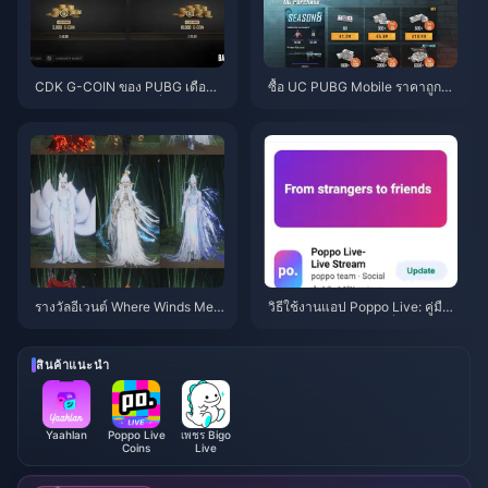
CDK G-COIN ของ PUBG เดือนมิ
ซื้อ UC PUBG Mobile ราคาถูกสำ
ถุนายน 2026: โปรโมชั่น x2 ราคา
หรับคอลแลป Naruto Shippuden
$91.43 คุ้มค่าจริงหรือ?
(กรกฎาคม 2026): ค่าใช้จ่าย, แพ็
กเกจที่คุ้มที่สุด และวิธีเติมเงินที่ปล
อดภัย
รางวัลอีเวนต์ Where Winds Mee
วิธีใช้งานแอป Poppo Live: คู่มือ
t ฤดูใบไม้ร่วงบนภูเขา กรกฎาคม
ฉบับสมบูรณ์สำหรับผู้เริ่มต้น | กรก
2026: รายชื่อทั้งหมด, สกุลเงิน แล
ฎาคม 2026
ะลำดับความสำคัญ
สินค้าแนะนำ
Yaahlan
Poppo Live
เพชร Bigo
Coins
Live