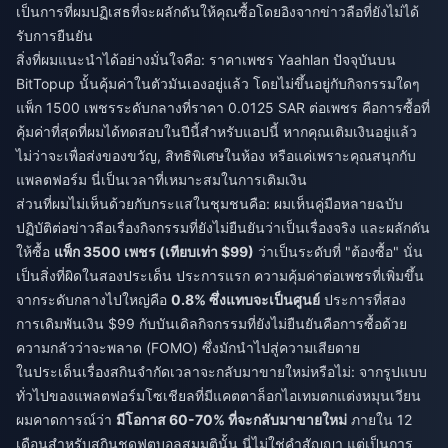
เป็นการที่ผมปฏิเสธที่จะผลักดันให้คุณซื้อโดยอิงจากข่าวลือที่ยังไม่ได้
รับการยืนยัน
สิ่งที่ผมแนะนำได้อย่างมั่นใจคือ: ราคาเพชร Yaahlan ปัจจุบันบน
BitTopup นั้นคุ้มค่าในตัวมันเองอยู่แล้ว โดยไม่ขึ้นอยู่กับกิจกรรมใดๆ
แพ็ก 1500 เพชรระดับกลางที่ราคา 0.0125 SAR ต่อเพชร คือการซื้อที่
คุ้มค่าที่สุดที่ผมได้ทดสอบในปีนี้สำหรับแอปนี้ หากคุณเติมเงินอยู่แล้ว
ไม่ว่าจะเพื่อส่งของขวัญ, สิทธิพิเศษในห้อง หรือแค่เพราะคุณสนุกกับ
แพลตฟอร์ม นี่เป็นเวลาที่เหมาะสมในการเติมเงิน
ส่วนที่ผมไม่เห็นด้วยกับกระแสในชุมชนคือ: ผมเห็นคู่มือหลายฉบับ
ปฏิบัติต่อข่าวลือเรื่องกิจกรรมที่ยังไม่ยืนยันว่าเป็นเรื่องจริง และผลักดัน
ให้ซื้อ
แพ็ก 3500 เพชร (เทียบเท่า $99)
ว่าเป็นระดับที่ "ต้องซื้อ" นั่น
เป็นสิ่งที่ผิดในสองประเด็น ประการแรก ความคุ้มค่าต่อเพชรที่เพิ่มขึ้น
จากระดับกลางไปใหญ่คือ
0.8% ซึ่งแทบจะเป็นศูนย์
ประการที่สอง
การเดิมพันเงิน $99 กับบันเดิลกิจกรรมที่ยังไม่ยืนยันคือการซื้อด้วย
ความกลัวว่าจะพลาด (FOMO) ซึ่งมักนำไปสู่ความเสียดาย
ในประเด็นเรื่องสกินจำกัดเวลาจะกลับมาขายใหม่หรือไม่: จากรูปแบบ
ทั่วไปของแพลตฟอร์มโซเชียลที่มีแคตตาล็อกไอเทมตกแต่งหมุนเวียน
ผมคาดการณ์ว่า
มีโอกาส 60-70% ที่จะกลับมาขายใหม่
ภายใน 12
เดือนสำหรับสกินชุดฟุตบอลสมมตินั้น นี่ไม่ใช่คำสัญญา แต่เป็นการ