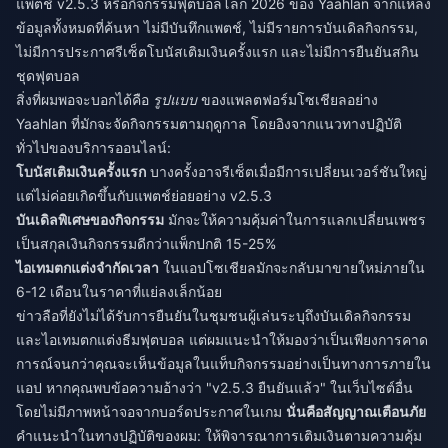
แพตช์ v2.5.3 หรือกิจกรรมฟุตบอลโลก 2026 ของ Yaahlan จากแหล่ง
ข้อมูลทั้งหมดที่ค้นหา ไม่มีบันทึกแพตช์, ไม่มีรายการบันเดิลกิจกรรม,
ไม่มีการประกาศรีเซ็ตโบนัสเติมเงินครั้งแรก และไม่มีการยืนยันสกิน
ชุดฟุตบอล
สิ่งที่ผมพอจะบอกได้คือ
รูปแบบ
ของแพลตฟอร์มโซเชียลอย่าง
Yaahlan ที่มักจะจัดกิจกรรมตามฤดูกาล โดยอิงจากแนวทางปฏิบัติ
ทั่วไปของบริการออนไลน์:
โบนัสเติมเงินครั้งแรก
บางครั้งอาจรีเซ็ตเมื่อมีการเปลี่ยนเวอร์ชันใหญ่
แต่ไม่ค่อยเกิดขึ้นกับแพตช์ย่อยอย่าง v2.5.3
บันเดิลพิเศษของกิจกรรม
มักจะให้ความคุ้มค่าในการแลกเปลี่ยนเพชร
เป็นสกุลเงินกิจกรรมดีกว่าแพ็กปกติ 15-25%
ไอเทมตกแต่งจำกัดเวลา
ในแอปโซเชียลมักจะกลับมาขายใหม่ภายใน
6-12 เดือนในราคาที่แย่ลงเล็กน้อย
ข่าวลือที่ยังไม่ได้รับการยืนยันในชุมชนผู้เล่นระบุถึงบันเดิลกิจกรรม
และไอเทมตกแต่งธีมฟุตบอล แต่ผมแนะนำให้มองว่าเป็นเพียงการคาด
การณ์จนกว่าคุณจะเห็นข้อมูลในแท็บกิจกรรมอย่างเป็นทางการภายใน
แอป หากคุณพบข้อความอ้างว่า "v2.5.3 ยืนยันแล้ว" ในเว็บไซต์อื่น
โดยไม่มีภาพหน้าจอจากบอร์ดประกาศในเกม
นั่นคือสัญญาณเตือนภัย
คำแนะนำในทางปฏิบัติของผม: ให้พิจารณาการเติมเงินตามความคุ้ม