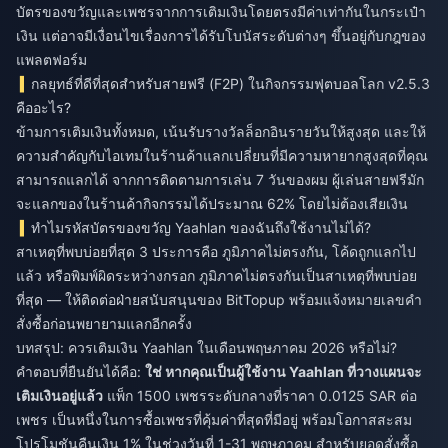
บัตรของขวัญและเพชรจากการเติมเงินโดยตรงมีค่าเท่ากันในกระเป๋า
เงิน แต่อาจมีเงื่อนไขเรื่องการได้รับโบนัสระดับต่างๆ ขึ้นอยู่กับกฎของ
แพลตฟอร์ม
กลยุทธ์ที่ดีที่สุดสำหรับสายฟรี (F2P) ในกิจกรรมฟุตบอลโลก v2.5.3
คืออะไร?
ข้ามการเติมเงินทั้งหมด, เน้นรับรางวัลล็อกอินรายวันให้สูงสุด และให้
ความสำคัญกับไอเทมในร้านค้าแลกเปลี่ยนที่มีความหายากสูงสุดที่คุณ
สามารถแลกได้ จากการติดตามการเล่น 7 วันของผม ผู้เล่นสายฟรีมัก
จะแลกของในร้านค้ากิจกรรมได้ประมาณ 62% โดยไม่ต้องเสียเงิน
ทำไมรหัสบัตรของขวัญ Yaahlan ของฉันถึงใช้งานไม่ได้?
สาเหตุที่พบบ่อยที่สุด 3 ประการคือ ภูมิภาคไม่ตรงกัน, โค้ดถูกแลกไป
แล้ว หรือพิมพ์ผิดระหว่างกรอก ภูมิภาคไม่ตรงกันเป็นสาเหตุที่พบบ่อย
ที่สุด — ให้ติดต่อฝ่ายสนับสนุนของ BitTopup พร้อมแจ้งหมายเลขคำ
สั่งซื้อก่อนพยายามแลกอีกครั้ง
บทสรุป: ควรเติมเงิน Yaahlan ในเดือนพฤษภาคม 2026 หรือไม่?
คำตอบที่ยืนยันได้คือ:
ใช่ หากคุณเป็นผู้ใช้งาน Yaahlan ที่วางแผนจะ
เติมเงินอยู่แล้ว
แพ็ก 1500 เพชรระดับกลางที่ราคา 0.0125 SAR ต่อ
เพชร เป็นหนึ่งในการซื้อเพชรที่คุ้มค่าที่สุดที่มีอยู่ พร้อมโอกาสสะสม
โปรโมชันคืนเงิน 1% ในช่วงวันที่ 1-31 พฤษภาคม สำหรับยอดสั่งซื้อ