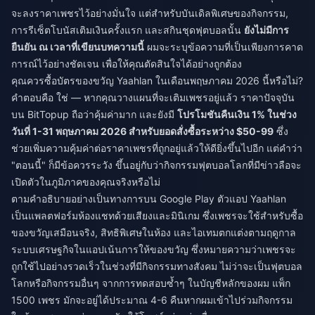
จะลงราคาเพชรไว้อย่างมั่นใจ แต่สำหรับบันเดิลพิเศษของกิจกรรม,
การรีเซ็ตโบนัสเติมเงินครั้งแรก และสกินชุดฟุตบอลนั้น
ยังไม่มีการ
ยืนยัน ณ เวลาที่เขียนบทความนี้
ผมจะระบุข้อความที่เป็นเพียงการคาด
การณ์ไว้อย่างชัดเจน เพื่อให้คุณตัดสินใจได้อย่างถูกต้อง
คุณควรซื้อบัตรของขวัญ Yaahlan ในเดือนพฤษภาคม 2026 นี้หรือไม่?
คำตอบคือ ใช่ — หากคุณวางแผนที่จะเติมเพชรอยู่แล้ว ราคาปัจจุบัน
บน BitTopup ถือว่าคุ้มค่ามาก และยังมี
โปรโมชันคืนเงิน 1% ในช่วง
วันที่ 1-31 พฤษภาคม 2026 สำหรับยอดสั่งซื้อระหว่าง $50-99
ซึ่ง
ช่วยเพิ่มความคุ้มค่าต่อราคาเพชรที่ถูกอยู่แล้วให้ดียิ่งขึ้นไปอีก แต่คำว่า
"ตอนนี้" ก็มีข้อควรระวัง ขึ้นอยู่กับว่ากิจกรรมฟุตบอลโลกที่มีข่าวลือจะ
เปิดตัวในภูมิภาคของคุณจริงหรือไม่
ตามคำอธิบายอย่างเป็นทางการบน Google Play ตัวแอป Yaahlan
เป็นแพลตฟอร์มห้องแชทด้วยเสียงและมินิเกม ซึ่งเพชรจะใช้สำหรับซื้อ
ของขวัญเสมือนจริง, สิทธิพิเศษในห้อง และไอเทมตกแต่งตามฤดูกาล
ระบบเศรษฐกิจในแอปเน้นการให้ของขวัญ ซึ่งหมายความว่าเพชรจะ
ถูกใช้ไปอย่างรวดเร็วในช่วงที่มีกิจกรรมทางสังคม ไม่ว่าจะเป็นฟุตบอล
โลกหรือกิจกรรมอื่นๆ จากการทดสอบซ้ำๆ ในบัญชีหลักของผม แพ็ก
1500 เพชร มักจะอยู่ได้ประมาณ 4-6 คืนหากผมเข้าไปร่วมกิจกรรม