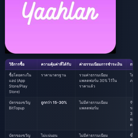
วิธีการซื้อ
ความคุ้มค่าที่ได้รับ
ค่าธรรมเนียมการชำระเงิน
การ
ซื้อโดยตรงใน
ราคามาตรฐาน
รวมค่าธรรมเนียม
ไม่ม
แอป (App
แพลตฟอร์ม 30% ไว้ใน
ภาย
Store/Play
ราคาแล้ว
Store)
บัตรของขวัญ
ถูกกว่า 15-30%
ไม่มีค่าธรรมเนียม
รับเ
BitTopup
แพลตฟอร์ม
ระหว่
31 พ
ยอด
ดอลล
บัตรของขวัญ
ไม่แน่นอน
ไม่มีค่าธรรมเนียม
ขึ้นอ