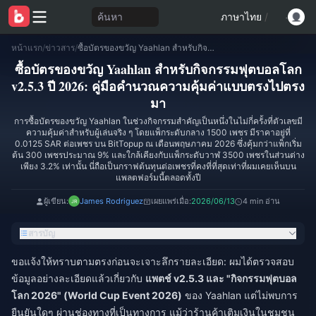
ค้นหา
ภาษาไทย
/
หน้าแรก
/
ข่าวสาร
/
ซื้อบัตรของขวัญ Yaahlan สำหรับกิจกรรมฟุตบอลโลก v2.5.3 ปี 2026: คู่มือคำนวณความคุ้มค่าแบบตรงไปตรงมา
ซื้อบัตรของขวัญ Yaahlan สำหรับกิจกรรมฟุตบอลโลก
v2.5.3 ปี 2026: คู่มือคำนวณความคุ้มค่าแบบตรงไปตรง
มา
การซื้อบัตรของขวัญ Yaahlan ในช่วงกิจกรรมสำคัญเป็นหนึ่งในไม่กี่ครั้งที่ตัวเลขมี
ความคุ้มค่าสำหรับผู้เล่นจริง ๆ โดยแพ็กระดับกลาง 1500 เพชร มีราคาอยู่ที่
0.0125 SAR ต่อเพชร บน BitTopup ณ เดือนพฤษภาคม 2026 ซึ่งคุ้มกว่าแพ็กเริ่ม
ต้น 300 เพชรประมาณ 9% และใกล้เคียงกับแพ็กระดับวาฬ 3500 เพชรในส่วนต่าง
เพียง 3.2% เท่านั้น นี่ถือเป็นกราฟต้นทุนต่อเพชรที่คงที่ที่สุดเท่าที่ผมเคยเห็นบน
แพลตฟอร์มนี้ตลอดทั้งปี
ผู้เขียน:
James Rodriguez
เผยแพร่เมื่อ:
2026/06/13
4 min อ่าน
สารบัญ
ขอแจ้งให้ทราบตามตรงก่อนจะเจาะลึกรายละเอียด: ผมได้ตรวจสอบ
ข้อมูลอย่างละเอียดแล้วเกี่ยวกับ
แพตช์ v2.5.3 และ "กิจกรรมฟุตบอล
โลก 2026" (World Cup Event 2026)
ของ Yaahlan แต่ไม่พบการ
ยืนยันใดๆ ผ่านช่องทางที่เป็นทางการ แม้ว่าร้านค้าเติมเงินในชุมชน