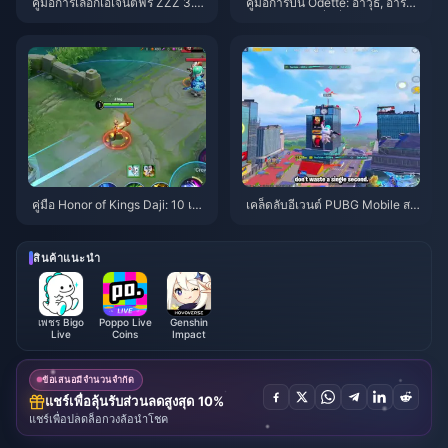
คู่มือการเลือกเอเจนต์ฟรี ZZZ 3.1 |
คู่มือการปั้น Odette: อาวุธ, อาร์ติ
สิงหาคม 2026
แฟกต์ และทีมที่ดีที่สุด | สิงหาคม
2026
คู่มือ Honor of Kings Daji: 10 เค
เคล็ดลับอีเวนต์ PUBG Mobile สป
ล็ดลับยอดฮิต | สิงหาคม 2026
ายเดอร์แมน | สิงหาคม 2026
สินค้าแนะนำ
เพชร Bigo
Poppo Live
Genshin
Live
Coins
Impact
ข้อเสนอมีจำนวนจำกัด
แชร์เพื่อลุ้นรับส่วนลดสูงสุด 10%
แชร์เพื่อปลดล็อกวงล้อนำโชค