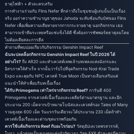
ธาตุไฟฟ้า + ตัวละครเสริม
การทำงานร่วมกับ Flins Nefer ที่กล่าวถึงในชุมชนผู้เล่นนั้นเป็นเรื่อง
จริง ออร่าความชำนาญธาตุของ Jahoda จะทับซ้อนกับบัฟของ Flins
Nefer เพื่อเพิ่มความเสียหายจากการกระจายธาตุ นอกกิจกรรม เธอ
สามารถเข้าทีมระเหยหรือแช่แข็งได้ดี ซึ่งต้องการซัพพอร์ตธาตุลมโดย
ไม่ต้องเสียสละการฮีล
คำถามที่พบบ่อยเกี่ยวกับกิจกรรม Genshin Impact Reef
ฉันจะปลดล็อกกิจกรรม Genshin Impact Reef ในปี 2026 ได้
อย่างไร?
ถึง AR20 และทำเควสต์เทพเจ้าบทเพลงแห่งมังกรและ
อิสรภาพให้สำเร็จ จากนั้นวาร์ปไปที่จุดกิจกรรม Nod-Krai Trade
Expo และคุยกับ NPC เควสต์ True Moon เป็นทางเลือกเสริมแต่
แนะนำให้ทำเพื่อบริบทเนื้อเรื่อง
ได้รับ Primogems เท่าไหร่จากกิจกรรม Reef?
การันตี 400
Primogems จากเควสต์เนื้อเรื่องและเคลียร์ด่านมาตรฐาน และอีก
ประมาณ 200 เม็ดจากเป้าหมายโบนัสและเควสต์รอง Tales of Many
รวมสูงสุด 600 เม็ด วันแรกวันเดียวจะได้ประมาณ 230 เม็ดถ้าทำ
เควสต์เนื้อเรื่องและด่านชุดแรกพร้อมกัน
ควรใช้แต้มกิจกรรม Reef กับอะไรก่อน?
วัสดุอัปเลเวลพรสวรรค์,
โมรา, แล้วค่อยเป็นของตกแต่งจำกัดเวลา วัสดุ EXP ตัวละครมีความ