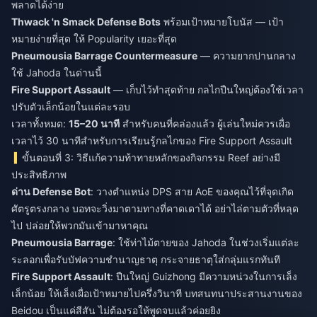
พลาดได้ง่าย
Thwack 'n Smack Defense Bots
พร้อมเป้าหมายโบนัส — เป้า
หมายง่ายที่สุด ให้ Popularity เยอะที่สุด
Pneumousia Barrage Countermeasure
— ความยากปานกลาง
ใช้ Jahoda ในด่านนี้
Fire Support Assault
— เก็บไว้ทำสุดท้าย กลไกปืนใหญ่ต้องใช้เวลา
ปรับตัวเล็กน้อยในแต่ละรอบ
เวลาทั้งหมด:
15–20 นาที
สำหรับคนที่คล่องแล้ว ผู้เล่นใหม่ควรเผื่อ
เวลาไว้ 30 นาทีสำหรับการเรียนรู้กลไกของ Fire Support Assault
ขั้นตอนที่ 3: วิธีแก้ความท้าทายหลักของกิจกรรม Reef อย่างมี
ประสิทธิภาพ
ด่าน Defense Bot
: วางตำแหน่ง DPS สาย AoE ของคุณไว้ที่จุดเกิด
ศัตรูตรงกลาง บอทจะวิ่งมาตามทางที่คาดเดาได้ อย่าไล่ตามตัวที่หลุด
ไป ปล่อยให้พวกมันเข้ามาหาคุณ
Pneumousia Barrage
: ใช้ท่าไม้ตายของ Jahoda ในช่วงเริ่มแต่ละ
ระลอกเพื่อรับบัฟความชำนาญธาตุ กระจายธาตุใส่กลุ่มแรกทันที
Fire Support Assault
: ปืนใหญ่ Guizhong มีความหน่วงในการเล็ง
เล็กน้อย ให้เล็งเผื่อเป้าหมายไปครึ่งวินาที บทสนทนาประสานงานของ
Beidou เป็นแค่สีสัน ไม่ต้องรอให้พูดจบแล้วค่อยยิง