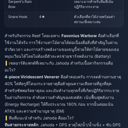
Serpent's Rain
เหมาะมากสำหรับทีมที่เน้น
Bow
ปฏิกิริยากระจาย
Snare Hook
4★
ตัวเลือกที่หาได้ง่ายพร้อมค่า
สถานะที่เหมาะสม
สำหรับกิจกรรม Reef โดยเฉพาะ
Favonius Warbow
คือตัวเลือกที่
ใช้งานได้จริง การใช้งานท่าไม้ตายได้ต่อเนื่องคือสิ่งที่สำคัญในด่าน
จำกัดเวลา และการสร้างพลังงานของธนูนี้ช่วยให้ท่าไม้ตายของเธอ
หมุนเวียนได้โดยไม่ต้องมีตัวละครช่วยชาร์จพลังงาน (Battery)
เซตอาร์ติแฟกต์ที่เหมาะกับ Jahoda สำหรับเนื้อหากิจกรรมคือ
อะไร?
4-piece Viridescent Venerer
คือคำตอบครับ การลดต้านทานธาตุ
40% ใส่ศัตรูที่โดนกระจายธาตุคือตัวคูณความเสียหายที่สูงที่สุด
สำหรับซัพพอร์ตธาตุลม และมันทำงานทุกครั้งที่เกิดปฏิกิริยากระจาย
ในด่านกิจกรรม ลำดับความสำคัญของสเตตัส: เน้นฟื้นฟูพลังงาน
(Energy Recharge) ให้ถึงประมาณ 160% ก่อน จากนั้นค่อยเน้น
ATK% และความชำนาญธาตุ (EM)
ทีมที่แนะนำสำหรับ Jahoda คืออะไร?
ทีมสายกระจายหลัก
: Jahoda + DPS ธาตุไฟ/น้ำ/น้ำแข็ง + ซับ DPS