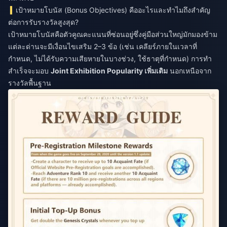
เป้าหมายโบนัส (Bonus Objectives) คืออะไรและทำไมถึงสำคัญ
ต่อการรับรางวัลสูงสุด?
เป้าหมายโบนัสคือตัวคูณคะแนนที่ซ่อนอยู่ซึ่งคู่มือส่วนใหญ่มักมองข้าม
แต่ละด่านจะมีเงื่อนไขเสริม 2–3 ข้อ (เช่น เคลียร์ภายในเวลาที่
กำหนด, ไม่ได้รับความเสียหายในบางช่วง, ใช้ธาตุที่กำหนด) การทำ
สำเร็จจะมอบ
Joint Exhibition Popularity เพิ่มเติม
นอกเหนือจาก
รางวัลพื้นฐาน