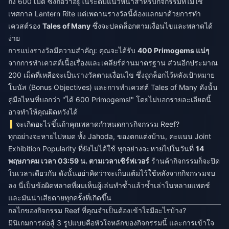
ถึง 600 เม็ด ซึ่งถือว่าอยู่ในระดับแนวหน้าสำหรับกิจกรรมที่ไม่ใช่
เทศกาล Lantern Rite แต่เพดานรางวัลนี้ต้องแลกมาด้วยการทำ
เควสต์รอง
Tales of Many
ซึ่งจะปลดล็อกตามเงื่อนไขและพลาดได้
ง่าย
การแบ่งรางวัลมีความสำคัญ: คุณจะได้รับ
400 Primogems แน่ๆ
จากการทำเควสต์เนื้อเรื่องและเคลียร์ด่านมาตรฐาน ส่วนอีกประมาณ
200 เม็ดที่เหลือจะเป็นรางวัลตามเงื่อนไข ซึ่งถูกล็อกไว้หลังเป้าหมาย
โบนัส (Bonus Objectives) และการทำเควสต์ Tales of Many ดังนั้น
คู่มือไหนที่บอกว่า "ได้ 600 Primogems!" โดยไม่บอกรายละเอียดนี้
อาจทำให้คุณผิดหวังได้
จะเกิดอะไรขึ้นถ้าคุณพลาดกำหนดการกิจกรรม Reef?
ทุกอย่างจะหายไปหมด ทั้ง Jahoda, ของตกแต่งบ้าน, คะแนน Joint
Exhibition Popularity ที่ยังไม่ได้ใช้ ทุกอย่างจะหายไปในวันที่
14
พฤษภาคม เวลา 03:59 น. ตามเวลาเซิร์ฟเวอร์
ร้านค้ากิจกรรมก็จะปิด
ในเวลาเดียวกัน ดังนั้นอย่าคิดว่าจะเก็บแต้มไว้ใช้หลังจากกิจกรรมจบ
ลง นี่เป็นข้อผิดพลาดที่ผมเห็นผู้เล่นทำซ้ำแล้วซ้ำเล่าในหลายแพตช์
และมันน่าเสียดายทุกครั้งที่เกิดขึ้น
กลไกของกิจกรรม Reef ที่คุณจำเป็นต้องเข้าใจมีอะไรบ้าง?
มินิเกมการต่อสู้ 3 รูปแบบคือหัวใจหลักของกิจกรรมนี้ และการเข้าใจ