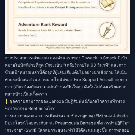
จากประสบการณ์ของผม สองด่านแรกของ Thwack 'n Smack มีเป้า
หมายโบนัสที่ง่ายที่สุด มักจะเป็น "เคลียร์ภายใน 90 วินาที" และการ
ข้ามเป้าหมายเหล่านี้คือจุดที่ผู้เล่นเสียแต้มไปอย่างน่าเสียดาย ให้เน้น
ทำตรงนี้ก่อน ส่วนเป้าหมายโบนัสของ Fire Support Assault จะยาก
กว่า (เกี่ยวข้องกับความแม่นยำของปืนใหญ่) ดังนั้นไม่ต้องเครียดหาก
พลาดบ้างเป็นครั้งคราว
ชุดความสามารถของ Jahoda มีปฏิสัมพันธ์กับกลไกความท้าทาย
ของกิจกรรม Reef อย่างไร?
การแปะธาตุลมและการเพิ่มค่าความชำนาญธาตุ (EM) ของ Jahoda
มีประโยชน์โดยตรงกับด่าน Pneumousia Barrage ซึ่งการทำปฏิกิริยา
"กระจาย" (Swirl) ใส่กลุ่มกระสุนจะทำให้ได้คะแนนสูงขึ้น การทดสอบ