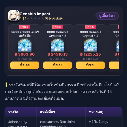
Genshin Impact
ดูเพิ่มเติม ›
4.94
790 ขายแล้ว
-16%
-16%
-16%
-16%
6480 + 1600 เจเนซิ
8080 Genesis
8080 Genesis
8080 Gen
สคริสตัล
Crystals * 8
Crystal * 4
Crystal 
฿ 3063.90
฿ 24510.15
฿ 12255.25
฿ 6127
฿ 3636.06
฿ 29088.63
฿ 14544.31
฿ 7272
ซื้อเลย
ซื้อเลย
ซื้อเลย
ซื้อเล
รางวัลพิเศษที่มีให้เฉพาะในช่วงกิจกรรม Reef เท่านั้นมีอะไรบ้าง?
รางวัลหลักจะถูกจำกัดเวลาและจะหายไปอย่างถาวรหลังวันที่ 14
พฤษภาคม นี่คือรายละเอียดทั้งหมด:
รางวัล
แหล่งที่มา
หมายเหตุ
Jahoda (ธนู
คะแนนความนิยม Joint
ฟรี ไม่ต้องสุ่ม
ธาตุลม 4★)
Exhibition 1,000