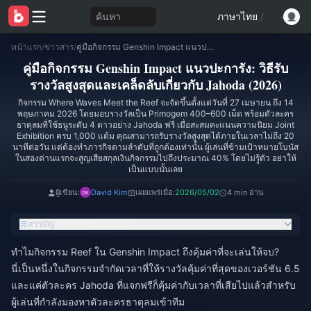
ค้นหา
ภาษาไทย
/
หน้าแรก
/
ข่าวสาร
/
คู่มือกิจกรรม Genshin Impact แนวปะการัง: วิธีรับรางวัลสูงสุดและเคล็ดลับเกี่ยวกับ Jahoda (2026)
คู่มือกิจกรรม Genshin Impact แนวปะการัง: วิธีรับ
รางวัลสูงสุดและเคล็ดลับเกี่ยวกับ Jahoda (2026)
กิจกรรม Where Waves Meet the Reef จะจัดขึ้นตั้งแต่วันที่ 27 เมษายน ถึง 14
พฤษภาคม 2026 โดยมอบรางวัลเป็น Primogem 400–600 เม็ด พร้อมตัวละคร
ธาตุลมที่ใช้ธนูระดับ 4 ดาวอย่าง Jahoda ฟรี เมื่อสะสมคะแนนความนิยม Joint
Exhibition ครบ 1,000 แต้ม คุณสามารถรับรางวัลสูงสุดได้ภายในเวลาไม่ถึง 20
นาทีต่อวัน แต่ต้องทำภารกิจตามลำดับที่ถูกต้องเท่านั้น ผู้เล่นที่ข้ามเป้าหมายโบนัส
ในสองด่านแรกจะสูญเสียสกุลเงินกิจกรรมไปถึงประมาณ 40% โดยไม่รู้ตัว อย่าให้
เป็นแบบนั้นเลย
ผู้เขียน:
David Kim
เผยแพร่เมื่อ:
2026/05/02
4 min อ่าน
สารบัญ
ทำไมกิจกรรม Reef ใน Genshin Impact ถึงคุ้มค่าที่จะเล่นให้จบ?
นี่เป็นหนึ่งในกิจกรรมจำกัดเวลาที่ให้รางวัลคุ้มค่าที่สุดของเวอร์ชัน 6.5
และแค่ตัวละคร Jahoda ที่แจกฟรีก็คุ้มค่ากับเวลาที่เสียไปแล้วสำหรับ
ผู้เล่นที่กำลังมองหาตัวละครธาตุลมเข้าทีม