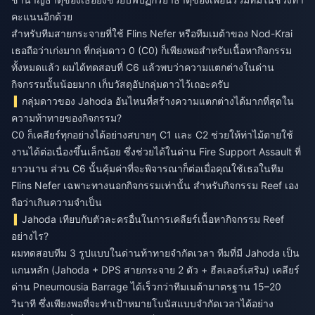
คะแนนอีกด้วย
สำหรับทีมสายกระจายที่ใช้ Flins Nefer หรือทีมเมต้าของ Nod-Krai
เธอถือว่าเก่งมาก ที่กลุ่มดาว 0 (C0) ก็เพียงพอสำหรับเนื้อหากิจกรรม
ทั้งหมดแล้ว ผมได้ทดสอบที่ C6 แล้วพบว่าความแตกต่างในด่าน
กิจกรรมนั้นน้อยมาก เก็บวัสดุอัปกลุ่มดาวไว้เถอะครับ
กลุ่มดาวของ Jahoda อันไหนที่สร้างความแตกต่างได้มากที่สุดใน
ความท้าทายของกิจกรรม?
C0 ก็เคลียร์ทุกอย่างได้อย่างสบายๆ C1 และ C2 ช่วยให้ท่าไม้ตายใช้
งานได้ต่อเนื่องขึ้นเล็กน้อย ซึ่งช่วยได้ในด่าน Fire Support Assault ที่
ยาวนาน ส่วน C6 นั้นคุ้มค่าที่จะพิจารณาก็ต่อเมื่อคุณใช้เธอในทีม
Flins Nefer เฉพาะทางนอกกิจกรรมเท่านั้น สำหรับกิจกรรม Reef เอง
ถือว่าเกินความจำเป็น
Jahoda เทียบกับตัวละครอื่นในการเคลียร์เนื้อหากิจกรรม Reef
อย่างไร?
ผมทดสอบทีม 3 รูปแบบในด่านท้าทายจำกัดเวลา ทีมที่มี Jahoda เป็น
แกนหลัก (Jahoda + DPS สายกระจาย 2 ตัว + ฮีลเลอร์เสริม) เคลียร์
ด่าน Pneumousia Barrage ได้เร็วกว่าทีมเมต้ามาตรฐาน 15–20
วินาที ซึ่งเพียงพอที่จะทำเป้าหมายโบนัสแบบจำกัดเวลาได้อย่าง