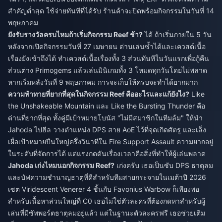
สำคัญต่ำสุด ใช้จ่ายทันทีที่ได้รับ ร้านค้าจะปิดพร้อมกิจกรรมในวันที่ 14
พฤษภาคม
ยังรับรางวัลครบไหมถ้าเริ่มกิจกรรม Reef ช้า?
ได้ ถ้าเริ่มภายใน 5 วัน
หลังจากเปิดกิจกรรมวันที่ 27 เมษายน ด่านเล่นซ้ำได้และเควสต์เนื้อ
เรื่องยังเข้าถึงได้ ทำเควสต์เนื้อเรื่องทั้ง 3 ส่วนทันทีในวันแรกเพื่อกู้คืน
ส่วนต่าง Primogems แล้วเล่นมินิเกมทั้ง 3 โหมดทุกวันโดยไม่พลาด
หากเริ่มหลังวันที่ 9 พฤษภาคม การจะเก็บให้ครบจะทำได้ยากมาก
ความท้าทายที่ยากที่สุดในกิจกรรม Reef คืออะไรและแก้ยังไง?
Like
the Unshakeable Mountain และ Like the Bursting Thunder คือ
ด่านที่ยากที่สุด ทั้งคู่มีเป้าหมายโบนัส "ไม่มีสมาชิกในทีมล้ม" ให้นำ
Jahoda ไปฮีล วางตำแหน่ง DPS สาย AoE ไว้ที่จุดเกิดศัตรู และเล็ง
เผื่อเป้าหมายปืนใหญ่ครึ่งวินาทีใน Fire Support Assault ความยากอยู่
ในระดับที่จัดการได้ แต่แรงกดดันเรื่องเวลาคือสิ่งที่ทำให้ผู้เล่นพลาด
Jahoda เก่งไหมนอกกิจกรรม Reef?
เก่งครับ เธอเป็นซับ DPS ธาตุลม
และบัฟความชำนาญธาตุที่ดีสำหรับทีมสายกระจายในเมต้าปี 2026
เซต Viridescent Venerer 4 ชิ้นกับ Favonius Warbow ก็เพียงพอ
สำหรับเนื้อหาส่วนใหญ่ที่ C0 เธอไม่ใช่ตัวละครที่ต้องกดหาสำหรับผู้
เล่นที่มีซัพพอร์ตธาตุลมอยู่แล้ว แต่ในฐานะตัวละครฟรี เธอช่วยเติม