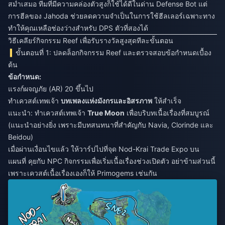
สม่ำเสมอ ทีมที่มีความคล่องตัวสูงก็ใช้ได้ดีในด่าน Defense Bot แต่
การฮีลของ Jahoda ช่วยลดความจำเป็นในการใช้ฮีลเลอร์เฉพาะทาง
ทำให้คุณเหลือช่องว่างสำหรับ DPS ตัวที่สองได้
วิธีเคลียร์กิจกรรม Reef เพื่อรับรางวัลสูงสุดทีละขั้นตอน
ขั้นตอนที่ 1: ปลดล็อกกิจกรรม Reef และตรวจสอบข้อกำหนดเบื้อง
ต้น
ข้อกำหนด:
แรงก์ผจญภัย (AR) 20 ขึ้นไป
ทำเควสต์เทพเจ้า
บทเพลงแห่งมังกรและอิสรภาพ
ให้สำเร็จ
แนะนำ: ทำเควสต์เทพเจ้า
True Moon
เพื่อบริบทเนื้อเรื่องที่สมบูรณ์
(แนะนำอย่างยิ่ง เพราะมีบทสนทนาที่สำคัญกับ Navia, Clorinde และ
Beidou)
เมื่อผ่านเงื่อนไขแล้ว ให้วาร์ปไปที่จุด Nod-Krai Trade Expo บน
แผนที่ คุยกับ NPC กิจกรรมเพื่อเริ่มเนื้อเรื่องช่วงเปิดตัว อย่าข้ามส่วนนี้
เพราะเควสต์เนื้อเรื่องเองก็ให้ Primogems เช่นกัน