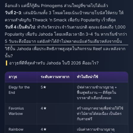
ล็อกแล้ว แค่นี้ก็กู้คืน Primogems ส่วนใหญ่ที่ขาดไปได้แล้ว
วันที่ 2–3
: เล่นมินิเกมทั้ง 3 โหมดโดยเน้นเป้าหมายโบนัสให้ครบ ให้
ความสำคัญกับ Thwack 'n Smack เพื่อรับ Popularity เร็วที่สุด
วันที่ 4 เป็นต้นไป
: ทำกิจวัตรประจำวันตามปกติ คุณจะยังคงถึง 1,000
Popularity เพื่อรับ Jahoda โดยเหลือเวลาอีก 3–4 วัน หากเริ่มช้ากว่า
5 วันจะตึงมือมาก แต่ยังทำได้ถ้าไม่พลาดแม้แต่วันเดียวหลังจากนั้น
วิธีปั้น Jahoda เพื่อประสิทธิภาพสูงสุดในกิจกรรม Reef และหลังจาก
นั้น?
อาวุธที่ดีที่สุดสำหรับ Jahoda ในปี 2026 คืออะไร?
อาวุธ
ระดับความหายาก
ทำไมถึงน่าใช้
Elegy for the
5★
บัฟค่าความชำนาญธาตุ +
End
ฟื้นฟูพลังงาน — ดีที่สุดใน
บรรดาตัวเลือกทั้งหมด
Favonius
4★
สร้างอนุภาคธาตุเพื่อช่วยให้ใช้
Warbow
ท่าไม้ตายได้ต่อเนื่อง เป็นมิตร
กับสายฟรี
Rainbow
4★
เน้นค่าความชำนาญธาตุ