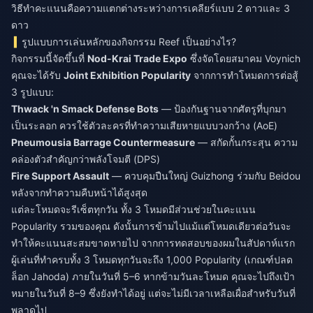
วิธีทำคะแนนคือความแตกต่างระหว่างการเคลียร์แบบ 2 ดาวและ 3
ดาว
รูปแบบการเล่นหลักของกิจกรรม Reef เป็นอย่างไร?
กิจกรรมนี้จัดขึ้นที่
Nod-Krai Trade Expo
ซึ่งจัดโดยสมาคม Voynich
คุณจะได้รับ
Joint Exhibition Popularity
จากการทำโหมดการต่อสู้
3 รูปแบบ:
Thwack 'n Smack Defense Bots
— ป้องกันฐานจากศัตรูที่บุกมา
เป็นระลอก ควรใช้ตัวละครที่ทำความเสียหายแบบวงกว้าง (AoE)
Pneumousia Barrage Countermeasure
— สกัดกั้นกระสุน ความ
คล่องตัวสำคัญกว่าพลังโจมตี (DPS)
Fire Support Assault
— ควบคุมปืนใหญ่ Guizhong ร่วมกับ Beidou
หลังจากทำความคืบหน้าได้สูงสุด
แต่ละโหมดจะรีเซ็ตทุกวัน ทั้ง 3 โหมดมีส่วนช่วยในคะแนน
Popularity รวมของคุณ ดังนั้นการข้ามไปแม้แต่โหมดเดียวต่อวันจะ
ทำให้คะแนนสะสมขาดหายไป จากการทดสอบของผมในสัปดาห์แรก
ผู้เล่นที่ทำครบทั้ง 3 โหมดทุกวันจะถึง 1,000 Popularity (เกณฑ์ปลด
ล็อก Jahoda) ภายในวันที่ 5–6 หากข้ามวันละโหมด คุณจะไปถึงเป้า
หมายในวันที่ 8–9 ซึ่งยังทำได้อยู่ แต่จะไม่มีเวลาเหลือเผื่อสำหรับวันที่
พลาดไป