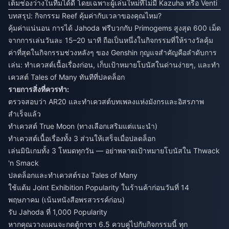
เต็มช่องว่างในทีมได้ดี โดยเฉพาะผู้เล่นใหม่ที่ไม่มี Kazuha หรือ Venti
บทสรุป: กิจกรรม Reef คุ้มค่ากับเวลาของคุณไหม?
คุ้มค่าแน่นอน การได้ Jahoda ฟรีบวกกับ Primogems สูงสุด 600 เม็ด
จากการเล่นวันละ 15–20 นาที ถือเป็นหนึ่งในกิจกรรมที่ให้รางวัลคุ้ม
ค่าที่สุดในกิจกรรมช่วงหลังๆ ของ Genshin กุญแจสำคัญคือลำดับการ
เล่น: ทำเควสต์เนื้อเรื่องก่อน, เก็บเป้าหมายโบนัสในด่านง่ายๆ, และทำ
เควสต์ Tales of Many ทันทีที่ปลดล็อก
รายการสิ่งที่ควรทำ:
ตรวจสอบว่า AR20 และทำเควสต์บทเพลงแห่งมังกรและอิสรภาพ
สำเร็จแล้ว
ทำเควสต์ True Moon (ทางเลือกเสริมแต่แนะนำ)
ทำเควสต์เนื้อเรื่องทั้ง 3 ส่วนให้เสร็จเมื่อปลดล็อก
เล่นมินิเกมทั้ง 3 โหมดทุกวัน — อย่าพลาดเป้าหมายโบนัสใน Thwack
'n Smack
ปลดล็อกและทำเควสต์รอง Tales of Many
ใช้แต้ม Joint Exhibition Popularity ในร้านค้าก่อนวันที่ 14
พฤษภาคม (เน้นหนังสือพรสวรรค์ก่อน)
รับ Jahoda ที่ 1,000 Popularity
หากคุณวางแผนจะกดตู้กาชา 6.5 ควบคู่ไปกับกิจกรรมนี้ ทุก