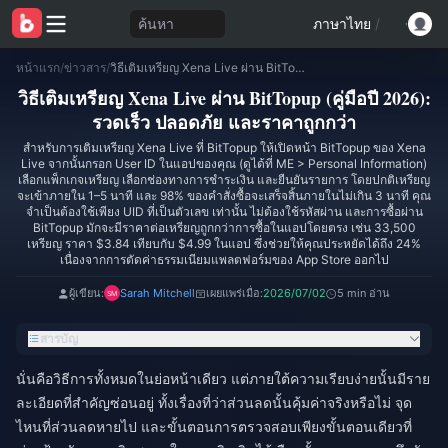
ค้นหา
ภาษาไทย
/
หน้าแรก
/
ข่าวสาร
/
วิธีเติมเหรียญ Xena Live ผ่าน BitTopup (คู่มือปี 2026): รวดเร็ว ปลอดภัย และราคาถูกกว่า
วิธีเติมเหรียญ Xena Live ผ่าน BitTopup (คู่มือปี 2026):
รวดเร็ว ปลอดภัย และราคาถูกกว่า
สำหรับการเติมเหรียญ Xena Live ที่ BitTopup ให้เปิดหน้า BitTopup ของ Xena
Live จากนั้นกรอก User ID ในแอปของคุณ (ดูได้ที่ ME > Personal Information)
เลือกแพ็กเกจเหรียญ เลือกช่องทางการชำระเงิน และยืนยันรายการ โดยปกติเหรียญ
จะเข้าภายใน 1–5 นาที และ 98% ของคำสั่งซื้อจะเสร็จสิ้นภายในไม่เกิน 3 นาที คุณ
จำเป็นต้องใช้เพียง UID ที่เป็นตัวเลข เท่านั้น ไม่ต้องใช้รหัสผ่าน และการซื้อผ่าน
BitTopup มักจะมีราคาต่อเหรียญถูกกว่าการซื้อในแอปโดยตรง เช่น 33,500
เหรียญ ราคา $3.84 เทียบกับ $4.99 ในแอป ซึ่งช่วยให้คุณประหยัดได้ถึง 24%
เนื่องจากการตัดค่าธรรมเนียมแพลตฟอร์มของ App Store ออกไป
ผู้เขียน:
Sarah Mitchell
เผยแพร่เมื่อ:
2026/07/02
5 min อ่าน
สารบัญ
นั่นคือวิธีการทั้งหมดในย่อหน้าเดียว แต่ภายใต้ความเรียบง่ายนั้นมีราย
ละเอียดที่สำคัญซ่อนอยู่ ทั้งเรื่องที่ว่าส่วนลดนั้นคุ้มค่าจริงหรือไม่ จุด
ไหนที่ส่วนลดหายไป และขั้นตอนการตรวจสอบเพียงขั้นตอนเดียวที่