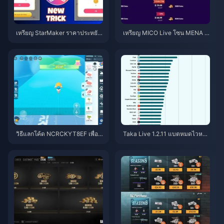
เหรียญ StarMaker ราคาประหยัด
เหรียญ MICO Live โซน MENA ห
สำหรับการออดิชัน SupernovaX
ลังเวอร์ชัน 5.2: ดีลถูกที่สุด 2026
2026 (ลด 12-23%)
วิธีแลกโค้ด NCRCKYT8EF เพื่อรั
Taka Live 1.2.11 แบตหมดไวหลัง
บ Eggy Coins ฟรี (ส.ค. 2026)
อัปเดตเดือนกรกฎาคม 2026? สาเ
หตุและวิธีแก้