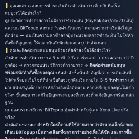
คุณจะตรวจสอบการชำระเงินที่รอดำเนินการเทียบกับที่เสร็จ
สมบูรณ์ได้อย่างไร?
ดูประวัติการทำรายการในฝั่งการชำระเงิน (PayPal/บัตร/กระเป๋าเงิน)
และบน BitTopup สถานะ "รอดำเนินการ" หมายความว่าเงินยังไม่ถูก
ตัดผ่าน — นั่นเป็นความล่าช้าจากผู้ประมวลผลการชำระเงิน ไม่ใช่คำ
สั่งซื้อที่สูญหาย ให้เวลามันสักพักก่อนจะสรุปว่าล้มเหลว
คุณจะติดต่อฝ่ายสนับสนุนด้วยรหัสคำสั่งซื้อได้อย่างไร?
ลำดับการดำเนินการ: รอ 5 นาที → รีสตาร์ทแอป → ตรวจสอบว่า UID
ถูกต้อง → ตรวจสอบประวัติการทำรายการ →
ติดต่อฝ่ายสนับสนุน
พร้อมรหัสคำสั่งซื้อของคุณ
รหัสคำสั่งซื้อนั้นสำคัญที่สุด การเติมเงินที่
ไม่สำเร็จบนเว็บไซต์ที่น่าเชื่อถือจะถูกคืนเงินภายใน
3–5 วันทำการ
แต่
ฝ่ายสนับสนุนต้องการรหัสอ้างอิงเพื่อติดตาม หากเหรียญของคุณไม่เข้า
จริงๆ ขั้นตอนการแก้ไขปัญหาจะจบลงที่การส่งตั๋วแจ้งปัญหาพร้อมหลัก
ฐาน
มุมมองบรรณาธิการ: BitTopup คุ้มค่าสำหรับผู้เล่น Xena Live จริง
หรือ?
คำตัดสินของผม:
สำหรับใครก็ตามที่ใช้จ่ายมากกว่าจำนวนเล็กน้อยต่อ
เดือน BitTopup เป็นทางเลือกที่ฉลาดกว่าอย่างเห็นได้ชัด และการซื้อ