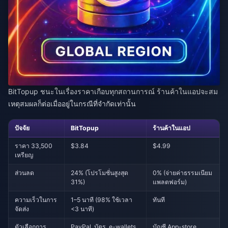
BitTopup ชนะในเรื่องราคาเกือบทุกสถานการณ์ ร้านค้าในแอปจะสม
เหตุสมผลก็ต่อเมื่ออยู่ในกรณีที่จำกัดเท่านั้น
ปัจจัย
BitTopup
ร้านค้าในแอป
ราคา 33,500
$3.84
$4.99
เหรียญ
ส่วนลด
24% (โปรโมชั่นสูงสุด
0% (จ่ายค่าธรรมเนียม
31%)
แพลตฟอร์ม)
ความเร็วในการ
1–5 นาที (98% ใช้เวลา
ทันที
จัดส่ง
<3 นาที)
ตัวเลือกการ
PayPal, บัตร, e-wallets,
บัญชี App-store