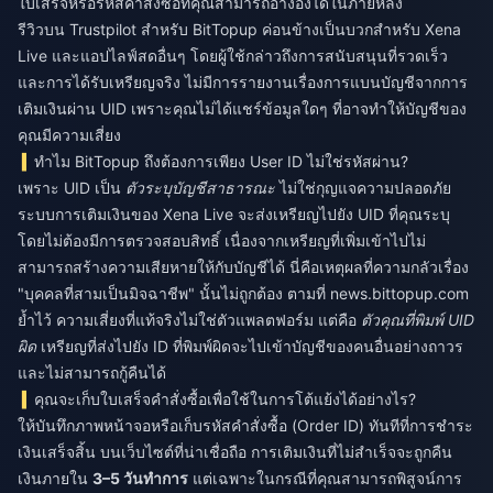
ใบเสร็จหรือรหัสคำสั่งซื้อที่คุณสามารถอ้างอิงได้ในภายหลัง
รีวิวบน Trustpilot สำหรับ BitTopup ค่อนข้างเป็นบวกสำหรับ Xena
Live และแอปไลฟ์สดอื่นๆ โดยผู้ใช้กล่าวถึงการสนับสนุนที่รวดเร็ว
และการได้รับเหรียญจริง ไม่มีการรายงานเรื่องการแบนบัญชีจากการ
เติมเงินผ่าน UID เพราะคุณไม่ได้แชร์ข้อมูลใดๆ ที่อาจทำให้บัญชีของ
คุณมีความเสี่ยง
ทำไม BitTopup ถึงต้องการเพียง User ID ไม่ใช่รหัสผ่าน?
เพราะ UID เป็น
ตัวระบุบัญชีสาธารณะ
ไม่ใช่กุญแจความปลอดภัย
ระบบการเติมเงินของ Xena Live จะส่งเหรียญไปยัง UID ที่คุณระบุ
โดยไม่ต้องมีการตรวจสอบสิทธิ์ เนื่องจากเหรียญที่เพิ่มเข้าไปไม่
สามารถสร้างความเสียหายให้กับบัญชีได้ นี่คือเหตุผลที่ความกลัวเรื่อง
"บุคคลที่สามเป็นมิจฉาชีพ" นั้นไม่ถูกต้อง ตามที่ news.bittopup.com
ย้ำไว้ ความเสี่ยงที่แท้จริงไม่ใช่ตัวแพลตฟอร์ม แต่คือ
ตัวคุณที่พิมพ์ UID
ผิด
เหรียญที่ส่งไปยัง ID ที่พิมพ์ผิดจะไปเข้าบัญชีของคนอื่นอย่างถาวร
และไม่สามารถกู้คืนได้
คุณจะเก็บใบเสร็จคำสั่งซื้อเพื่อใช้ในการโต้แย้งได้อย่างไร?
ให้บันทึกภาพหน้าจอหรือเก็บรหัสคำสั่งซื้อ (Order ID) ทันทีที่การชำระ
เงินเสร็จสิ้น บนเว็บไซต์ที่น่าเชื่อถือ การเติมเงินที่ไม่สำเร็จจะถูกคืน
เงินภายใน
3–5 วันทำการ
แต่เฉพาะในกรณีที่คุณสามารถพิสูจน์การ