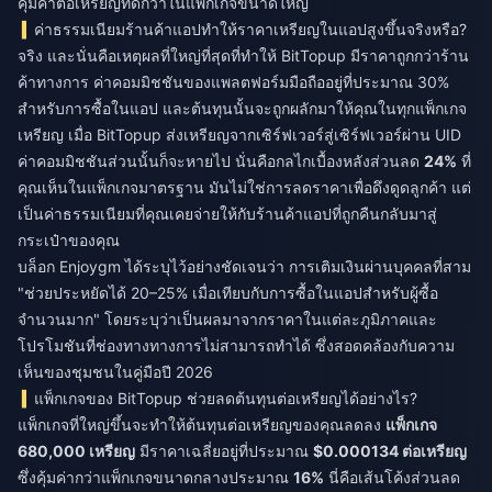
คุ้มค่าต่อเหรียญที่ดีกว่าในแพ็กเกจขนาดใหญ่
ค่าธรรมเนียมร้านค้าแอปทำให้ราคาเหรียญในแอปสูงขึ้นจริงหรือ?
จริง และนั่นคือเหตุผลที่ใหญ่ที่สุดที่ทำให้ BitTopup มีราคาถูกกว่าร้าน
ค้าทางการ ค่าคอมมิชชันของแพลตฟอร์มมือถืออยู่ที่ประมาณ 30%
สำหรับการซื้อในแอป และต้นทุนนั้นจะถูกผลักมาให้คุณในทุกแพ็กเกจ
เหรียญ เมื่อ BitTopup ส่งเหรียญจากเซิร์ฟเวอร์สู่เซิร์ฟเวอร์ผ่าน UID
ค่าคอมมิชชันส่วนนั้นก็จะหายไป นั่นคือกลไกเบื้องหลังส่วนลด
24%
ที่
คุณเห็นในแพ็กเกจมาตรฐาน มันไม่ใช่การลดราคาเพื่อดึงดูดลูกค้า แต่
เป็นค่าธรรมเนียมที่คุณเคยจ่ายให้กับร้านค้าแอปที่ถูกคืนกลับมาสู่
กระเป๋าของคุณ
บล็อก Enjoygm ได้ระบุไว้อย่างชัดเจนว่า การเติมเงินผ่านบุคคลที่สาม
"ช่วยประหยัดได้ 20–25% เมื่อเทียบกับการซื้อในแอปสำหรับผู้ซื้อ
จำนวนมาก" โดยระบุว่าเป็นผลมาจากราคาในแต่ละภูมิภาคและ
โปรโมชันที่ช่องทางทางการไม่สามารถทำได้ ซึ่งสอดคล้องกับความ
เห็นของชุมชนในคู่มือปี 2026
แพ็กเกจของ BitTopup ช่วยลดต้นทุนต่อเหรียญได้อย่างไร?
แพ็กเกจที่ใหญ่ขึ้นจะทำให้ต้นทุนต่อเหรียญของคุณลดลง
แพ็กเกจ
680,000 เหรียญ
มีราคาเฉลี่ยอยู่ที่ประมาณ
$0.000134 ต่อเหรียญ
ซึ่งคุ้มค่ากว่าแพ็กเกจขนาดกลางประมาณ
16%
นี่คือเส้นโค้งส่วนลด