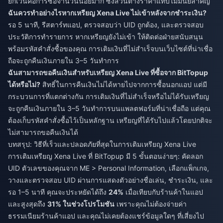
ยกเว้นคือการซื้อจำนวนน้อยมาก ซึ่งส่วนต่างราคาแทบไม่มีนัยสำคัญ
ฉันควรทำอย่างไรหากเหรียญ Xena Live ไม่เข้าหลังจากชำระเงิน?
รอ 5 นาที, รีสตาร์ทแอป, ตรวจสอบว่า UID ถูกต้อง, และตรวจสอบ
ประวัติการทำรายการ หากเหรียญยังไม่เข้า ให้ติดต่อฝ่ายสนับสนุน
พร้อมรหัสคำสั่งซื้อของคุณ การเติมเงินที่ไม่สำเร็จบนเว็บไซต์ที่น่าเชื่อ
ถือจะถูกคืนเงินภายใน 3–5 วันทำการ
ฉันสามารถขอคืนเงินสำหรับเหรียญ Xena Live ที่ซื้อจาก BitTopup
ได้หรือไม่?
สิทธิ์ในการคืนเงินไม่ได้หายไปจากการซื้อนอกแอป แต่มี
กระบวนการที่แตกต่างกัน การเติมเงินที่ไม่สำเร็จหรือไม่ได้รับเหรียญ
จะถูกคืนเงินภายใน 3–5 วันทำการบนแพลตฟอร์มที่น่าเชื่อถือ แต่คุณ
ต้องเก็บรหัสคำสั่งซื้อไว้เป็นหลักฐาน เหรียญที่ได้รับไปแล้วโดยปกติจะ
ไม่สามารถขอคืนเงินได้
บทสรุป: วิธีที่เร็วและปลอดภัยที่สุดในการเติมเหรียญ Xena Live
การเติมเหรียญ Xena Live ที่ BitTopup มี 5 ขั้นตอนง่ายๆ: คัดลอก
UID ตัวเลขของคุณจาก ME > Personal Information, เลือกแพ็กเกจ,
วางและตรวจสอบ UID ผ่านการแสดงตัวอย่างชื่อเล่น, ชำระเงิน, และ
รอ 1–5 นาที คุณจะประหยัดได้ถึง
24%
เมื่อเทียบกับร้านค้าในแอป
และสูงสุดถึง
31% ในช่วงโปรโมชัน
เพราะคุณไม่ต้องจ่ายค่า
ธรรมเนียมร้านค้าแอป และคุณไม่เคยต้องแชร์ข้อมูลใดๆ ที่เสี่ยงไป