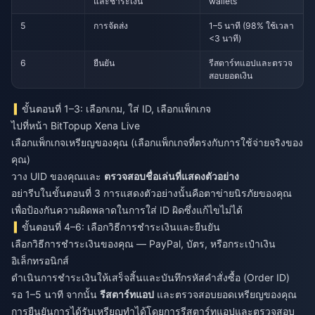
และชำระเงิน
wallets
5
การจัดส่ง
1–5 นาที (98% ใช้เวลา
<3 นาที)
6
ยืนยัน
รีสตาร์ทแอปและตรวจ
สอบยอดเงิน
ขั้นตอนที่ 1–3: เลือกเกม, ใส่ ID, เลือกแพ็กเกจ
ไปที่หน้า BitTopup Xena Live
เลือกแพ็กเกจเหรียญของคุณ (เลือกแพ็กเกจที่ตรงกับการใช้จ่ายจริงของ
คุณ)
วาง UID ของคุณและ
ตรวจสอบชื่อเล่นที่แสดงตัวอย่าง
อย่ารีบในขั้นตอนที่ 3 การแสดงตัวอย่างนั้นคือตาข่ายนิรภัยของคุณ
เพื่อป้องกันความผิดพลาดในการใส่ ID ผิดซึ่งแก้ไขไม่ได้
ขั้นตอนที่ 4–6: เลือกวิธีการชำระเงินและยืนยัน
เลือกวิธีการชำระเงินของคุณ — PayPal, บัตร, หรือกระเป๋าเงิน
อิเล็กทรอนิกส์
ดำเนินการชำระเงินให้เสร็จสิ้นและบันทึกรหัสคำสั่งซื้อ (Order ID)
รอ 1–5 นาที จากนั้น
รีสตาร์ทแอป
และตรวจสอบยอดเหรียญของคุณ
การยืนยันการได้รับเหรียญทำได้โดยการรีสตาร์ทแอปและตรวจสอบ