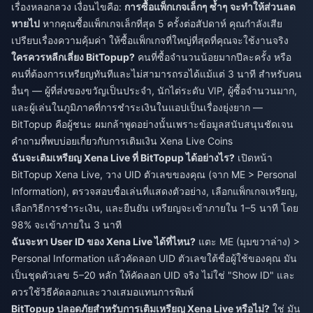
เรื่องหลอกลวง เงื่อนไขคือ:
การซื้อแพ็กเกจเล็กๆ ซ้ำๆ จะทำให้ส่วนลด
หายไป
หากคุณซื้อแพ็กเกจเล็กที่สุด 5 ครั้งต่อสัปดาห์ คุณกำลังเสีย
เปรียบเรื่องความคุ้มค่า ให้ซื้อแพ็กเกจที่ใหญ่ที่สุดที่คุณจะใช้งานจริง
ใครควรหลีกเลี่ยง BitTopup?
คนที่ซื้อจำนวนน้อยมากปีละครั้ง หรือ
คนที่ต้องการเหรียญทันทีและไม่สามารถรอได้แม้แต่ 3 นาที สำหรับคน
อื่นๆ — ผู้ที่ส่งของขวัญเป็นประจำ, นักไต่ระดับ VIP, ผู้ซื้อจำนวนมาก,
และผู้เล่นในภูมิภาคที่การชำระเงินในแอปเป็นเรื่องยุ่งยาก —
BitTopup คือผู้ชนะ ผมกล้าพูดอย่างนั้นเพราะข้อมูลสนับสนุนชัดเจน
คำถามที่พบบ่อยเกี่ยวกับการเติมเงิน Xena Live Coins
ฉันจะเติมเหรียญ Xena Live ที่ BitTopup ได้อย่างไร?
เปิดหน้า
BitTopup Xena Live, วาง UID ตัวเลขของคุณ (จาก ME > Personal
Information), ตรวจสอบชื่อเล่นที่แสดงตัวอย่าง, เลือกแพ็กเกจเหรียญ,
เลือกวิธีการชำระเงิน, และยืนยัน เหรียญจะเข้าภายใน 1–5 นาที โดย
98% จะเข้าภายใน 3 นาที
ฉันจะหา User ID ของ Xena Live ได้ที่ไหน?
แตะ ME (มุมขวาล่าง) >
Personal Information แล้วคัดลอก UID ตัวเลขใต้ชื่อผู้ใช้ของคุณ มัน
เป็นชุดตัวเลข 5–20 หลัก ให้คัดลอก UID จริง ไม่ใช่ "Show ID" และ
ควรใช้วิธีคัดลอกและวางเสมอแทนการพิมพ์
BitTopup ปลอดภัยสำหรับการเติมเหรียญ Xena Live หรือไม่?
ใช่ มัน