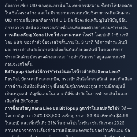
ต้องการเพียง UID ของคุณเท่านั้น ไม่เคยขอรหัสผ่าน ซึ่งทำให้ปลอดภัย
ในเชิงโครงสร้าง และไม่มีรายงานการแบนบัญชีจากการเติมเงินผ่าน
UID ความเสี่ยงหลักคือการใส่ UID ผิด ซึ่งจะส่งเหรียญไปให้บัญชีอื่น
อย่างถาวร ดังนั้นควรตรวจสอบชื่อเล่นที่แสดงตัวอย่างก่อนชำระเงิน
การเติมเหรียญ Xena Live ใช้เวลานานเท่าไหร่?
โดยปกติ 1–5 นาที
โดย 98% ของคำสั่งซื้อจะเสร็จสิ้นภายใน 3 นาที วิธีการชำระเงินมี
ผล: กระเป๋าเงินอิเล็กทรอนิกส์จะยืนยันเกือบจะทันที ในขณะที่การ
ชำระเงินด้วยบัตรอาจค้างสถานะ "รอดำเนินการ" อยู่สองสามนาที
ก่อนจะเสร็จสิ้น
BitTopup รองรับวิธีการชำระเงินอะไรบ้างสำหรับ Xena Live?
PayPal, บัตรเครดิตและเดบิต, กระเป๋าเงินอิเล็กทรอนิกส์, และตัวเลือก
การชำระเงินท้องถิ่นต่างๆ ขึ้นอยู่กับภูมิภาคของคุณ ความยืดหยุ่นนี้
เป็นเหตุผลสำคัญที่ผู้เล่นในตลาดที่มีข้อจำกัดในการชำระเงินในแอป
เลือกใช้ BitTopup
การซื้อเหรียญ Xena Live บน BitTopup ถูกกว่าในแอปหรือไม่?
ใช่ —
โดยปกติถูกกว่า 24% (33,500 เหรียญ ราคา $3.84 เทียบกับ $4.99
ในแอป) และเพิ่มขึ้นถึง 31% ในช่วงโปรโมชัน เช่น มีนาคม 2026
ส่วนลดมาจากการเลี่ยงค่าธรรมเนียมแพลตฟอร์มของร้านค้าแอป ข้อ