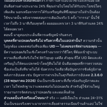
ในแอปเป็นทางเลือกที่แย่กว่า
ภาษีร้านค้าแอปไม่ใช่เรื่องเล็กน้อย แต่
มันคือส่วนต่างประมาณ 24% ที่คุณจ่ายไปโดยไม่ได้รับประโยชน์ใดๆ
เพิ่มเติม นอกเหนือจากการได้รับเหรียญทันทีซึ่งคุณอาจไม่จำเป็นต้อง
ใช้ขนาดนั้น หลังจากทดสอบการเติมเงินจริง 5 ครั้ง "การรอ" นั้นใช้
เวลาไม่ถึง 3 นาทีเกือบทุกครั้ง ผมยอมแลกเวลา 3 นาทีกับส่วนลด 24%
ได้ตลอดเวลา
ตอนนี้ มาดูสองประเด็นที่ควรเผชิญหน้ากันตรงๆ
บุคคลที่สามปลอดภัยหรือไม่ หรือควรซื้อในแอปเท่านั้น?
ความกลัวนั้น
ไม่ถูกต้อง แพลตฟอร์มที่ขอเพียง
UID — ไม่เคยขอรหัสผ่านของคุณ
—
มีความปลอดภัยในเชิงโครงสร้างมากกว่าวิธีใดๆ ที่ต้องเข้าสู่ระบบ
ความเสี่ยงที่แท้จริงไม่ใช่ BitTopup แต่คือ
ตัวคุณ
ที่ใส่ UID ผิดและส่ง
เหรียญไปให้คนแปลกหน้าโดยกู้คืนไม่ได้ นั่นคือเหตุผลที่การตรวจสอบ
ชื่อเล่นเป็นสิ่งที่ขาดไม่ได้ ข้อควรระวังเดียวคือปัญหาการซิงค์ภูมิภาค
หลังการอัปเดต เช่น ปัญหาการฝากเงินในตุรกีหลังการอัปเดต
2.3.6.0
(28 พฤษภาคม 2026)
นั่นเป็นกรณีเฉพาะที่เกี่ยวข้องกับภูมิภาคและ
เวลา ไม่ใช่หลักฐานว่าแพลตฟอร์มไม่ปลอดภัย สำหรับผู้ใช้ส่วนใหญ่
รายงานการจัดส่งระบุว่าปลอดภัย และผมเห็นด้วย
ส่วนลดนั้นจริงหรือแค่โฆษณา?
จริง — แต่มีเงื่อนไข ส่วนลด 24–31%
นั้นเป็นของจริงเพราะมาจากการเลี่ยงค่าธรรมเนียมร้านค้าแอป ไม่ใช่