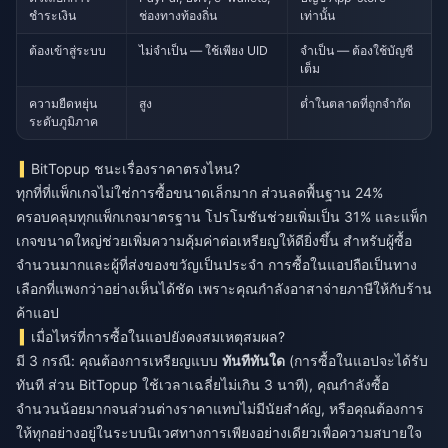
ชำระเงิน
ช่องทางท้องถิ่น
เท่านั้น
ต้องเข้าสู่ระบบ
ไม่จำเป็น — ใช้เพียง UID
จำเป็น — ต้องใช้บัญชี
เต็ม
ความยืดหยุ่น
สูง
ต่ำในตลาดที่ถูกจำกัด
ระดับภูมิภาค
BitTopup ชนะเรื่องราคาตรงไหน?
ทุกที่ที่แพ็กเกจไม่ใช่การซื้อขนาดเล็กมาก ส่วนลดพื้นฐาน 24%
ครอบคลุมทุกแพ็กเกจมาตรฐาน โปรโมชันช่วยเพิ่มเป็น 31% และแพ็ก
เกจขนาดใหญ่ช่วยเพิ่มความคุ้มค่าต่อเหรียญให้ดียิ่งขึ้น สำหรับผู้ซื้อ
จำนวนมากและผู้ที่ส่งของขวัญเป็นประจำ การซื้อในแอปถือเป็นทาง
เลือกที่แพงกว่าอย่างเห็นได้ชัด เพราะคุณกำลังอาสาจ่ายภาษีให้กับร้าน
ค้าแอป
เมื่อไหร่ที่การซื้อในแอปยังคงสมเหตุสมผล?
มี 3 กรณี: คุณต้องการเหรียญแบบ
ทันทีทันใด
(การซื้อในแอปจะได้รับ
ทันที ส่วน BitTopup ใช้เวลาเฉลี่ยไม่เกิน 3 นาที), คุณกำลังซื้อ
จำนวนน้อยมากจนส่วนต่างราคาแทบไม่มีนัยสำคัญ, หรือคุณต้องการ
ให้ทุกอย่างอยู่ในระบบนิเวศทางการเพียงอย่างเดียวเพื่อความสบายใจ