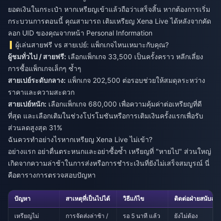
ยอดเงินในกระเป๋า หากเหรียญเข้าแล้วถือว่าเสร็จสิ้น หากต้องการเริ่ม
กระบวนการตอนนี้ คุณสามารถ
เติมเหรียญ Xena Live
ได้หลังจากคัด
ลอก UID ของคุณจากหน้า Personal Information
ผู้เล่นสายฟรี vs สายเปย์: แพ็กเกจไหนเหมาะกับคุณ?
ผู้ชมทั่วไป / สายฟรี:
เลือกแพ็กเกจ 33,500 เป็นครั้งคราว หลีกเลี่ยง
การซื้อแพ็กเกจเล็กๆ ซ้ำๆ
สายเปย์ระดับกลาง:
แพ็กเกจ 202,500 ต่อรอบช่วยให้สมดุลระหว่าง
ราคาและความสะดวก
สายเปย์หนัก:
เลือกแพ็กเกจ 680,000 เพื่อความคุ้มค่าต่อเหรียญที่ดี
ที่สุด และเลือกเติมในช่วงโปรโมชันหรือการเติมเงินครั้งแรกเพื่อรับ
ส่วนลดสูงสุด 31%
ฉันควรทำอย่างไรหากเหรียญ Xena Live ไม่เข้า?
อย่างแรก อย่าตื่นตระหนกและอย่าซื้อซ้ำ เหรียญที่ "หายไป" ส่วนใหญ่
เกิดจากความล่าช้าในการส่งหรือการชำระเงินที่ยังไม่เสร็จสมบูรณ์ นี่
คือตารางการตรวจสอบปัญหา
ปัญหา
สาเหตุที่เป็นไปได้
วิธีแก้ไข
ติดต่อฝ่ายสนับสนุ
เหรียญไม่
การจัดส่งล่าช้า /
รอ 5 นาที แล้ว
ยังไม่ต้อง