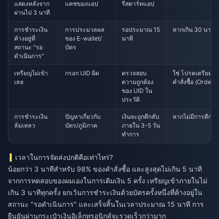
แสดงหลังจาก
แคชของแอป
รีสตาร์ทแอป
ผ่านไป 3 นาที
การชำระเงิน
การประมวลผล
รอประมาณ 15
หากเกิน 30 นาที
ค้างอยู่ที่
ของ E-wallet/
นาที
สถานะ "รอ
บัตร
ดำเนินการ"
เหรียญไม่เข้า
กรอก UID ผิด
ตรวจสอบ
ใช่ โปรดเตรียมรห
เลย
ความถูกต้อง
คำสั่งซื้อ (Order I
ของ UID ใน
ประวัติ
การชำระเงิน
ปัญหาเกี่ยวกับ
เงินจะถูกตีกลับ
หากไม่มีการตีกลั
ล้มเหลว
บัตร/ภูมิภาค
ภายใน 3-5 วัน
ทำการ
เวลาในการจัดส่งปกติคือเท่าไหร่?
น้อยกว่า 3 นาทีสำหรับ 98% ของคำสั่งซื้อ และสูงสุดไม่เกิน 5 นาที
จากการทดสอบของผมเองในการเติมเงิน 5 ครั้ง เหรียญเข้าภายในไม่
เกิน 3 นาทีทุกครั้ง ยกเว้นการชำระเงินด้วยบัตรครั้งหนึ่งที่ค้างอยู่ใน
สถานะ "รอดำเนินการ" และเสร็จสิ้นในเวลาประมาณ 15 นาที การ
ยืนยันผ่านกระเป๋าเงินอิเล็กทรอนิกส์จะรวดเร็วกว่ามาก