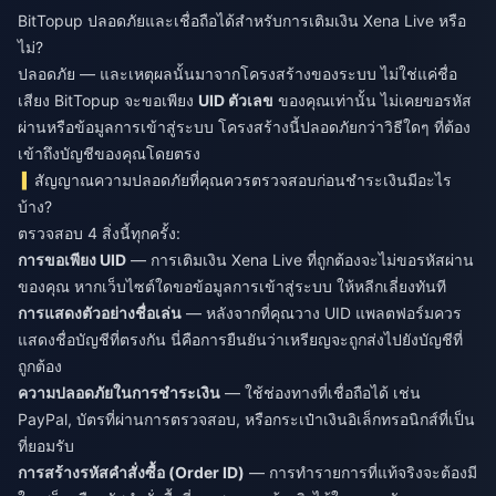
BitTopup ปลอดภัยและเชื่อถือได้สำหรับการเติมเงิน Xena Live หรือ
ไม่?
ปลอดภัย — และเหตุผลนั้นมาจากโครงสร้างของระบบ ไม่ใช่แค่ชื่อ
เสียง BitTopup จะขอเพียง
UID ตัวเลข
ของคุณเท่านั้น ไม่เคยขอรหัส
ผ่านหรือข้อมูลการเข้าสู่ระบบ โครงสร้างนี้ปลอดภัยกว่าวิธีใดๆ ที่ต้อง
เข้าถึงบัญชีของคุณโดยตรง
สัญญาณความปลอดภัยที่คุณควรตรวจสอบก่อนชำระเงินมีอะไร
บ้าง?
ตรวจสอบ 4 สิ่งนี้ทุกครั้ง:
การขอเพียง UID
— การเติมเงิน Xena Live ที่ถูกต้องจะไม่ขอรหัสผ่าน
ของคุณ หากเว็บไซต์ใดขอข้อมูลการเข้าสู่ระบบ ให้หลีกเลี่ยงทันที
การแสดงตัวอย่างชื่อเล่น
— หลังจากที่คุณวาง UID แพลตฟอร์มควร
แสดงชื่อบัญชีที่ตรงกัน นี่คือการยืนยันว่าเหรียญจะถูกส่งไปยังบัญชีที่
ถูกต้อง
ความปลอดภัยในการชำระเงิน
— ใช้ช่องทางที่เชื่อถือได้ เช่น
PayPal, บัตรที่ผ่านการตรวจสอบ, หรือกระเป๋าเงินอิเล็กทรอนิกส์ที่เป็น
ที่ยอมรับ
การสร้างรหัสคำสั่งซื้อ (Order ID)
— การทำรายการที่แท้จริงจะต้องมี