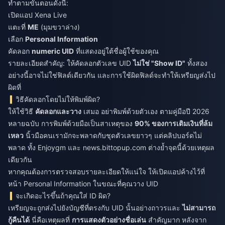
ทำตามขั้นตอนดังนี้:
เปิดแอป Xena Live
แตะที่
ME
(มุมขวาล่าง)
เลือก
Personal Information
คัดลอก
numeric UID
ที่แสดงอยู่ใต้ชื่อผู้ใช้ของคุณ
รายละเอียดสำคัญ: ให้คัดลอกตัวเลข UID
ไม่ใช่ "Show ID"
ทั้งสอง
อย่างนี้อาจไม่ใช่ฟิลด์เดียวกัน และการใช้ผิดฟิลด์จะทำให้เหรียญส่งไป
ผิดที่
วิธีคัดลอกโดยไม่ให้พิมพ์ผิด?
ให้ใช้วิธี
คัดลอกและวาง
เสมอ อย่าพิมพ์ด้วยตัวเอง ตามคู่มือปี 2026
หลายฉบับ การพิมพ์ด้วยมือเป็นสาเหตุของ
90% ของการเติมเงินที่ล้ม
เหลว
นิ้วมือคนเรามักจะพลาดกับชุดตัวเลขยาวๆ แต่คลิปบอร์ดไม่
พลาด ทั้ง Enjoygm และ news.bittopup.com ต่างย้ำจุดนี้ด้วยเหตุผล
เดียวกัน
หากคุณต้องการตรวจสอบรายละเอียดให้แน่ใจ ให้เปิดแอปค้างไว้ที่
หน้า Personal Information ในขณะที่คุณวาง UID
จะเกิดอะไรขึ้นถ้าคุณใส่ ID ผิด?
เหรียญจะถูกส่งไปยังบัญชีที่ตรงกับ UID นั้นอย่างถาวรและ
ไม่สามารถ
กู้คืนได้
นี่คือเหตุผลที่
การแสดงตัวอย่างชื่อเล่น
สำคัญมาก หลังจาก