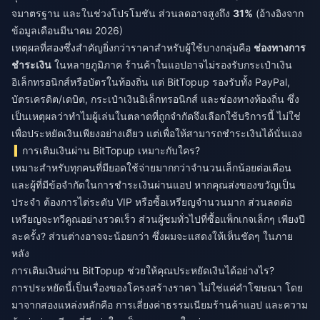
จมาตรฐาน และในช่วงโปรโมชัน ส่วนลดอาจสูงถึง
31%
(อ้างอิงจาก
ข้อมูลเดือนมีนาคม 2026)
เหตุผลที่สองซึ่งสำคัญยิ่งกว่าราคาสำหรับผู้ใช้บางกลุ่มคือ
ช่องทางการ
ชำระเงิน
ในหลายภูมิภาค ร้านค้าในแอปอาจไม่รองรับกระเป๋าเงิน
อิเล็กทรอนิกส์หรือบัตรในท้องถิ่น แต่ BitTopup รองรับทั้ง PayPal,
บัตรเครดิต/เดบิต, กระเป๋าเงินอิเล็กทรอนิกส์ และช่องทางท้องถิ่น ซึ่ง
เป็นเหตุผลว่าทำไมผู้เล่นในตลาดที่ถูกจำกัดจึงเลือกใช้บริการนี้ ไม่ใช่
เพื่อประหยัดเงินเพียงอย่างเดียว แต่เพื่อให้สามารถชำระเงินได้นั่นเอง
การเติมเงินผ่าน BitTopup เหมาะกับใคร?
เหมาะสำหรับทุกคนที่มียอดใช้จ่ายมากกว่าจำนวนเล็กน้อยต่อเดือน
และผู้ที่มีข้อจำกัดในการชำระเงินผ่านแอป หากคุณส่งของขวัญเป็น
ประจำ ต้องการไต่ระดับ VIP หรือซื้อเหรียญจำนวนมาก ส่วนลดต่อ
เหรียญจะทวีคูณอย่างรวดเร็ว ส่วนผู้ชมทั่วไปที่ซื้อแพ็กเกจเล็กๆ เพียงปี
ละครั้ง? ส่วนต่างอาจจะน้อยกว่า ซึ่งผมจะแสดงให้เห็นชัดๆ ในภาย
หลัง
การเติมเงินผ่าน BitTopup ช่วยให้คุณประหยัดเงินได้อย่างไร?
การประหยัดนี้เป็นเรื่องของโครงสร้างราคา ไม่ใช่แค่คำโฆษณา โดย
มาจากสองแหล่งหลักคือ การเลี่ยงค่าธรรมเนียมร้านค้าแอป และความ