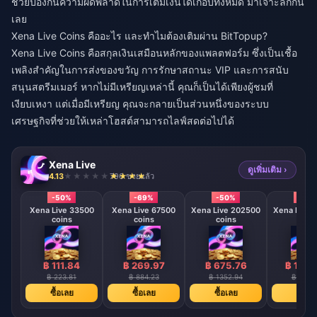
ช่วยป้องกันความผิดพลาดในการเติมเงินได้เกือบทั้งหมด มาเจาะลึกกัน
เลย
Xena Live Coins คืออะไร และทำไมต้องเติมผ่าน BitTopup?
Xena Live Coins คือสกุลเงินเสมือนหลักของแพลตฟอร์ม ซึ่งเป็นเชื้อ
เพลิงสำคัญในการส่งของขวัญ การรักษาสถานะ VIP และการสนับ
สนุนสตรีมเมอร์ หากไม่มีเหรียญเหล่านี้ คุณก็เป็นได้เพียงผู้ชมที่
เงียบเหงา แต่เมื่อมีเหรียญ คุณจะกลายเป็นส่วนหนึ่งของระบบ
เศรษฐกิจที่ช่วยให้เหล่าโฮสต์สามารถไลฟ์สดต่อไปได้
Xena Live
ดูเพิ่มเติม ›
4.13
796 ขายแล้ว
-50%
-69%
-50%
-50
Xena Live 33500
Xena Live 67500
Xena Live 202500
Xena Live 
coins
coins
coins
coin
฿ 111.84
฿ 269.97
฿ 675.76
฿ 1357
฿ 223.81
฿ 884.23
฿ 1352.94
฿ 2717
ซื้อเลย
ซื้อเลย
ซื้อเลย
ซื้อเล