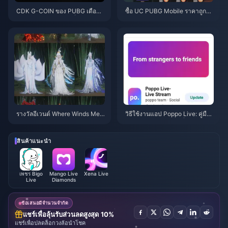
CDK G-COIN ของ PUBG เดือนมิ
ซื้อ UC PUBG Mobile ราคาถูกสำ
ถุนายน 2026: โปรโมชั่น x2 ราคา
หรับคอลแลป Naruto Shippuden
$91.43 คุ้มค่าจริงหรือ?
(กรกฎาคม 2026): ค่าใช้จ่าย, แพ็
กเกจที่คุ้มที่สุด และวิธีเติมเงินที่ปล
อดภัย
รางวัลอีเวนต์ Where Winds Mee
วิธีใช้งานแอป Poppo Live: คู่มือ
t ฤดูใบไม้ร่วงบนภูเขา กรกฎาคม
ฉบับสมบูรณ์สำหรับผู้เริ่มต้น | กรก
2026: รายชื่อทั้งหมด, สกุลเงิน แล
ฎาคม 2026
ะลำดับความสำคัญ
สินค้าแนะนำ
เพชร Bigo
Mango Live
Xena Live
Live
Diamonds
ข้อเสนอมีจำนวนจำกัด
แชร์เพื่อลุ้นรับส่วนลดสูงสุด 10%
แชร์เพื่อปลดล็อกวงล้อนำโชค