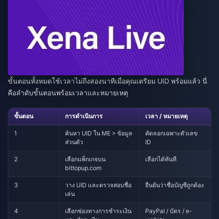
ขั้นตอนทั้งหมดใช้เวลาไม่ถึงสองนาทีเมื่อคุณเตรียม UID พร้อมแล้ว นี่
คือลำดับขั้นตอนพร้อมเวลาและหมายเหตุ
ขั้นตอน
การดำเนินการ
เวลา / หมายเหตุ
1
ค้นหา UID ใน ME > ข้อมูล
คัดลอกเฉพาะตัวเลข
ส่วนตัว
ID
2
เลือกแพ็กเกจบน
เลือกได้ทันที
bittopup.com
3
วาง UID และตรวจสอบชื่อ
ยืนยันว่าชื่อบัญชีถูกต้อง
เล่น
4
เลือกช่องทางการชำระเงิน
PayPal / บัตร / e-