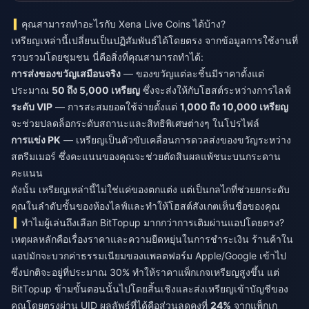
คุณสามารถทำอะไรกับ Xena Live Coins ได้บ้าง?
เหรียญเหล่านี้เปลี่ยนเป็นปฏิสัมพันธ์ได้โดยตรง จากข้อมูลการใช้งานที่
รวบรวมโดยชุมชน นี่คือสิ่งที่คุณสามารถทำได้:
การส่งของขวัญเสมือนจริง
— ของขวัญแต่ละชิ้นมีราคาตั้งแต่
ประมาณ
50 ถึง 5,000 เหรียญ
ซึ่งจะส่งให้กับโฮสต์ระหว่างการไลฟ์
ระดับ VIP
— การสะสมยอดใช้จ่ายตั้งแต่
1,000 ถึง 10,000 เหรียญ
จะช่วยปลดล็อกระดับสถานะและสิทธิพิเศษต่างๆ ในโปรไฟล์
การแข่ง PK
— เหรียญเป็นตัวขับเคลื่อนการดวลส่งของขวัญระหว่าง
สตรีมเมอร์ ซึ่งคะแนนของคุณจะช่วยตัดสินผลแพ้ชนะบนกระดาน
คะแนน
ดังนั้น เหรียญเหล่านี้ไม่ใช่แค่ของตกแต่ง แต่เป็นกลไกที่ช่วยยกระดับ
คุณในลำดับชั้นของห้องไลฟ์และทำให้โฮสต์สังเกตเห็นชื่อของคุณ
ทำไมผู้เล่นถึงเลือก BitTopup มากกว่าการเติมผ่านแอปโดยตรง?
เหตุผลหลักคือเรื่องราคาและความยืดหยุ่นในการชำระเงิน ร้านค้าใน
แอปมักจะบวกค่าธรรมเนียมของแพลตฟอร์ม Apple/Google เข้าไป
ซึ่งปกติจะอยู่ที่ประมาณ 30% ทำให้ราคาแพ็กเกจเหรียญสูงขึ้น แต่
BitTopup ข้ามขั้นตอนนั้นไปโดยสิ้นเชิงและส่งเหรียญเข้าบัญชีของ
คุณโดยตรงผ่าน UID ผลลัพธ์ที่ได้คือส่วนลดคงที่
24%
จากแพ็กเก