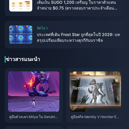
เติมเงิน SUGO 1,200 เหรียญ ในราคาตัวแทน
จำหน่าย $0.75 (ตรวจสอบราคาประจำเดือน
มิถุนายน 2026)
ถัดไป
ประเทศที่เติม Frost Star ถูกที่สุดในปี 2026: บท
สรุปเปรียบเทียบระหว่างตุรกีกับบราซิล
ข่าวสารแนะนำ
คู่มือตัวละคร Mitya ใน Genshin I
คู่มือสกิล Identity V Herztier Emil
mpact | สิงหาคม 2026
| สิงหาคม 2026