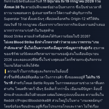
กิจกรรมนี้จัดขึ้นตั้งแต่วันที่
11 มิถุนายน ถึง 19 กรกฎาคม 2026 รวม
ทั้งหมด 38 วัน
ตามบันทึกแพตช์อย่างเป็นทางการ ซึ่งเป็นช่วงเวลาที่
ยาวนานพอสมควร ผู้เล่นสายฟรีควรให้ความสำคัญกับภารกิจ
Superstar Trial ตั้งแต่เนิ่นๆ เพื่อปลดล็อกสกิน Origin-12 ฟรีให้ทัน
ก่อนวันที่ 19 กรกฎาคม เนื่องจากรางวัลจากภารกิจเน้นความสม่ำเสมอ
มากกว่าการมาเร่งทำในวันสุดท้าย
Blood Strike ตายแล้วหรือยังคงได้รับความนิยมในปี 2026?
ไม่เลย Blood Strike ยังห่างไกลจากคำว่าตาย และวาทกรรม "เกม
กำลังจะตาย" นั้นไม่เป็นความจริงเมื่อดูจากข้อมูลการจับคู่จริง
สุขภาพ
ของเซิร์ฟเวอร์ยังคงเสถียรตามรายงานของผู้เล่นในเดือนมิถุนายน
2026 และคอลแลปที่จัดขึ้นในช่วงฟุตบอลโลกก็ช่วยกระตุ้นกิจกรรม
ในเกมได้อย่างเห็นได้ชัด
ความเร็วในการจับคู่และกิจกรรมในล็อบบี้
ตัวชี้วัดที่ซื่อสัตย์ที่สุดคือเวลาในการรอคิว ซึ่งของผมอยู่ที่
ไม่เกิน 15
วินาที
สำหรับโหมด Battle Royale ในการทดสอบสามช่วงเวลาที่แตก
ต่างกัน โหมดที่รวดเร็วอื่นๆ ยิ่งเต็มเร็วกว่านั้น เมื่อเกมมีปัญหา ล็อบบี้
มักจะค้างและเต็มไปด้วยบอท แต่ผมไม่พบรูปแบบนั้นเลย ความเห็นใน
Reddit r/ProjectBloodstrikeBR ส่วนใหญ่ไปในทาง "เกมเพลย์สนุก"
โดยข้อร้องเรียนมักจะอยู่ที่เรื่องโปรแกรมโกงและราคา ไม่ใช่เรื่อง