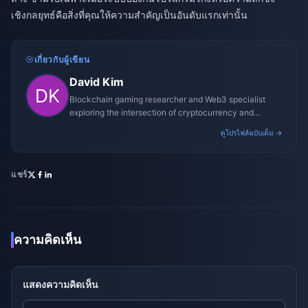
เชิงกลยุทธ์คือสิ่งที่คุณให้ความสำคัญเป็นอันดับแรกเท่านั้น
เกี่ยวกับผู้เขียน
David Kim
Blockchain gaming researcher and Web3 specialist
exploring the intersection of cryptocurrency and
gaming ecosystems.
ดูโปรไฟล์ฉบับเต็ม →
แชร์
ความคิดเห็น
แสดงความคิดเห็น