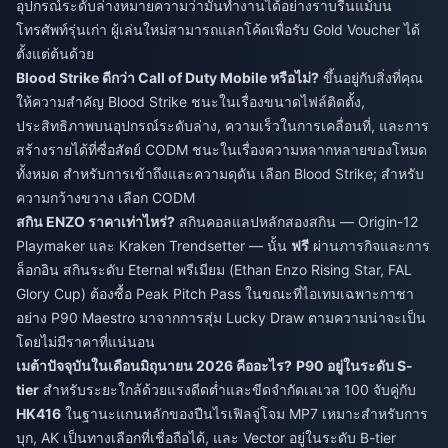
อุปกรณ์ระดับล่างหมายความว่ามันทำงานได้อย่างราบรื่นแม้บน
โทรศัพท์รุ่นเก่า ผู้เล่นใหม่สามารถแลกโค้ดเพื่อรับ Gold Voucher ได้
ตั้งแต่ต้นด้วย
Blood Strike ดีกว่า Call of Duty Mobile หรือไม่?
ขึ้นอยู่กับสิ่งที่คุณ
ให้ความสำคัญ Blood Strike ชนะในเรื่องขนาดไฟล์ติดตั้ง,
ประสิทธิภาพบนอุปกรณ์ระดับล่าง, ความเร็วในการเคลื่อนที่, และการ
สร้างรายได้ที่ซื่อสัตย์ CODM ชนะในเรื่องความหลากหลายของโหมด
ทั้งหมด สำหรับการเข้าถึงและความดุดัน เลือก Blood Strike; สำหรับ
ความกว้างขวาง เลือก CODM
สกิน ENZO ราคาเท่าไหร่?
สกินคอลแลปหลักสองสกิน — Origin-12
Playmaker และ Kraken Trendsetter — นั้น
ฟรี
ผ่านภารกิจและการ
ล็อกอิน สกินระดับ Eternal พรีเมียม (Ethan Enzo Rising Star, FAL
Glory Cup) ต้องซื้อ Peak Pitch Pass ในขณะที่ไอเทมเฉพาะกาชา
อย่าง P90 Maestro มาจากการสุ่ม Lucky Draw ตามความน่าจะเป็น
โดยไม่มีราคาที่แน่นอน
เมต้าปัจจุบันในเดือนมิถุนายน 2026 คืออะไร?
P90 อยู่ในระดับ S-
tier
สำหรับระยะใกล้ด้วยแรงดีดต่ำและขีดจำกัดเลเวล 100 จับคู่กับ
HK416
ในฐานะแกนหลักของปืนไรเฟิลจู่โจม MP7 เหมาะสำหรับการ
บุก, AK เป็นทางเลือกที่เชื่อถือได้, และ Vector อยู่ในระดับ B-tier