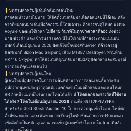
บทสรุปสำหรับผู้เล่นที่กลับมาเล่นใหม่
หากคุณห่างหายไปนาน ให้ติดตั้งเกมกลับมาเพื่อคอลแลปนี้ได้เลย หลัง
จากที่ผมกลับมาเล่นเพื่อกิจกรรมนี้โดยเฉพาะ คิวการจับคู่โหมด Battle
Royale ของผมใช้เวลา
ไม่ถึง 15 วินาทีในทุกช่วงเวลาที่ลอง
ทั้งช่วง
บ่าย ช่วงค่ำ และเช้าวันธรรมดา นี่ไม่ใช่เกมที่กำลังจะตายแน่นอน
แพตช์เดือนมิถุนายน 2026 ยังแก้ไขบั๊กของสกินต่างๆ ที่ค้างคาอยู่
(เอฟเฟกต์ Bizon Mad Serpent, เสียง M1887 Destroyer, พานท้าย
HK416 C-type) ทำให้ตัวเกมที่คุณกลับมาสัมผัสดูขัดเกลาและสมบูรณ์
กว่าตอนที่คุณเลิกเล่นไป
บทสรุปสำหรับผู้เล่นใหม่
ผู้เล่นใหม่มีอุปสรรคในการเริ่มต้นที่ต่ำมาก การสอนเล่นสั้นกระชับ
คู่มือจากชุมชนระบุว่าคุณเพียงแค่ต้องจบโหมดฝึกสอนและเล่นโหมด
BR อีกหนึ่งแมตช์ก็เริ่มกรอกโค้ดได้แล้ว มี
โค้ดแลกของรางวัลที่ใช้งาน
ได้จริง 7 โค้ดในเดือนมิถุนายน 2026
รวมถึง
BSTT2MPLAYERS
สำหรับรับ Gold Stash Voucher 10 ใบ การควบคุมเข้าใจง่าย ไฟล์ติด
ตั้งมีขนาดเล็ก และเส้นทางการเรียนรู้ไม่ซับซ้อนด้วยการปรับแต่งมา
เพื่อมือถือเป็นหลัก คุณสามารถเข้าสู่แมตช์จริงได้ภายใน 5 นาทีหลัง
จากดาวน์โหลด