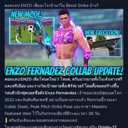
คอลแลป ENZO เพิ่มอะไรเข้ามาใน Blood Strike บ้าง?
คอลแลป ENZO เพิ่มโหมดใหม่ 1 โหมด, สกินมากมายทั้งในเส้นทางฟรี
และพรีเมียม และรางวัลเป้าหมายทั้งเซิร์ฟเวอร์ โดยทั้งหมดสร้างขึ้น
รอบตัวนักฟุตบอลชื่อดัง Enzo Fernández
เจ้าของแชมป์ฟุตบอลโลก
2022 และกัปตันทีมเชลซี อย่างเป็นทางการแล้ว กิจกรรมนี้รวมเอา
Collab Stash, Peak Pitch Strike Pass และกาชา Maestro
Featured Valor ไว้ในกิจกรรมเดียวที่มีระยะเวลา 38 วัน
สกินบันเดิลและของตกแต่งจากคอลแลป
ไอเทมหลักจะแบ่งตามเส้นทางรางวัลอย่างชัดเจน สกิน
Origin-12