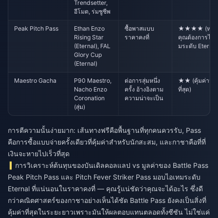
Trendsetter,
อีโมต, ร่มชูชีพ
Peak Pitch Pass
Ethan Enzo
ซื้อพาสแบบ
★★★★ (หาก
Rising Star
ราคาคงที่
คุณต้องการไอเ
(Eternal), FAL
มระดับ Eternal
Glory Cup
(Eternal)
Maestro Gacha
P90 Maestro,
ต่อการสุ่มหนึ่ง
★★ (คุ้มค่าน้อ
Nacho Enzo
ครั้ง อ้างอิงตาม
ที่สุด)
Coronation
ความน่าจะเป็น
(สุ่ม)
การตีความนั้นง่ายมาก: เส้นทางฟรีคือพื้นฐานที่ทุกคนควรรับ, Pass
คือการซื้อแบบจ่ายครั้งเดียวที่คุ้มค่าสำหรับนักสะสม, และกาชาคือที่ที่
เงินจะหายไปเร็วที่สุด
การวิเคราะห์ต้นทุนของบันเดิลคอลแลป vs มูลค่าของ Battle Pass
Peak Pitch Pass และ Pitch Fever Striker Pass มอบไอเทมระดับ
Eternal ที่แน่นอนในราคาคงที่ — คุณรู้แน่ชัดว่าคุณจะได้อะไร ซึ่งดี
กว่าคณิตศาสตร์ของกาชาอย่างเห็นได้ชัด Battle Pass ยังคงเป็นสิ่งที่
คุ้มค่าที่สุดในระยะยาวเพราะมันให้ผลตอบแทนตลอดทั้งซีซัน ไม่ใช่แค่