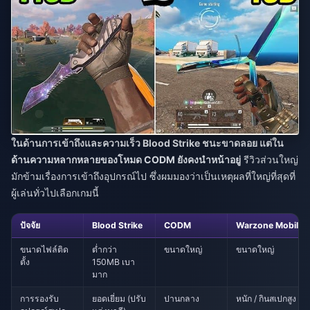
ในด้านการเข้าถึงและความเร็ว Blood Strike ชนะขาดลอย แต่ใน
ด้านความหลากหลายของโหมด CODM ยังคงนำหน้าอยู่
รีวิวส่วนใหญ่
มักข้ามเรื่องการเข้าถึงอุปกรณ์ไป ซึ่งผมมองว่าเป็นเหตุผลที่ใหญ่ที่สุดที่
ผู้เล่นทั่วไปเลือกเกมนี้
ปัจจัย
Blood Strike
CODM
Warzone Mobile
ขนาดไฟล์ติด
ต่ำกว่า
ขนาดใหญ่
ขนาดใหญ่
ตั้ง
150MB เบา
มาก
การรองรับ
ยอดเยี่ยม (ปรับ
ปานกลาง
หนัก / กินสเปกสูง