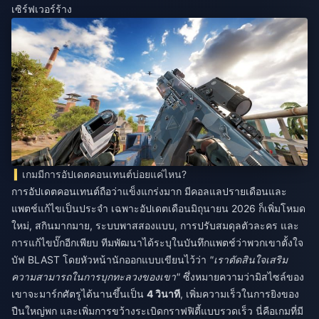
เซิร์ฟเวอร์ร้าง
เกมมีการอัปเดตคอนเทนต์บ่อยแค่ไหน?
การอัปเดตคอนเทนต์ถือว่าแข็งแกร่งมาก มีคอลแลปรายเดือนและ
แพตช์แก้ไขเป็นประจำ เฉพาะอัปเดตเดือนมิถุนายน 2026 ก็เพิ่มโหมด
ใหม่, สกินมากมาย, ระบบพาสสองแบบ, การปรับสมดุลตัวละคร และ
การแก้ไขบั๊กอีกเพียบ ทีมพัฒนาได้ระบุในบันทึกแพตช์ว่าพวกเขาตั้งใจ
บัฟ BLAST โดยหัวหน้านักออกแบบเขียนไว้ว่า
"เราตัดสินใจเสริม
ความสามารถในการบุกทะลวงของเขา"
ซึ่งหมายความว่ามิสไซล์ของ
เขาจะมาร์กศัตรูได้นานขึ้นเป็น
4 วินาที
, เพิ่มความเร็วในการยิงของ
ปืนใหญ่พก และเพิ่มการขว้างระเบิดกราฟฟิตี้แบบรวดเร็ว นี่คือเกมที่มี