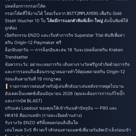
ปลดล็อกการกรอกโค้ด
กรอกโค้ดที่ใช้งานได้ โดยเริ่มจาก
เพื่อรับ Gold
BSTT2MPLAYERS
Stash Voucher 10 ใบ
โค้ดมีการแยกตัวพิมพ์เล็ก-ใหญ่
ดังนั้นพิมพ์ให้
ถูกต้อง
เปิดกิจกรรม ENZO และเริ่มทำภารกิจ Superstar Trial ทันทีเพื่อล่า
สกิน Origin-12 Playmaker ฟรี
ล็อกอินทุกวัน — การล็อกอินสะสม 18 วันจะปลดล็อกสกิน Kraken
Trendsetter
ข้อควรระวัง: อย่าละเลยภารกิจ เส้นทางรางวัลฟรีถูกจำกัดด้วยภารกิจ
และการรอจนถึงเดือนกรกฎาคมอาจทำให้คุณพลาดสกิน Origin-12
ก่อนเส้นตายวันที่ 19 กรกฎาคม
รายการตรวจสอบสำหรับผู้เล่นที่กลับมาเล่นหลังจากหยุดไปนาน
อัปเดตเป็นแพตช์เดือนมิถุนายน 2026 (คุณจะต้องการการแก้ไขบั๊ก
และการบัฟ BLAST)
ปรับแต่ง Loadout ของคุณให้เข้ากับเมต้าปัจจุบัน — P90 และ
HK416 คือแกนหลัก (รายละเอียดด้านล่าง)
รับรางวัล ENZO ฟรีทั้งหมดก่อนสิ่งอื่นใด
เล่นโหมด 5v5 ที่รวดเร็วสักสองสามแมตช์เพื่อวอร์มอัพเป้าเล็งก่อนเข้า