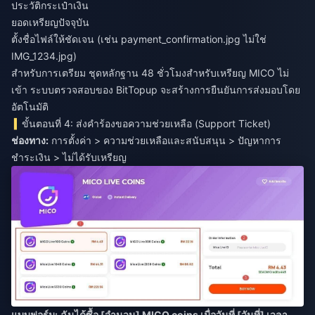
ประวัติกระเป๋าเงิน
ยอดเหรียญปัจจุบัน
ตั้งชื่อไฟล์ให้ชัดเจน (เช่น payment_confirmation.jpg ไม่ใช่
IMG_1234.jpg)
สำหรับการเตรียม
ชุดหลักฐาน 48 ชั่วโมงสำหรับเหรียญ MICO ไม่
เข้า
ระบบตรวจสอบของ BitTopup จะสร้างการยืนยันการส่งมอบโดย
อัตโนมัติ
ขั้นตอนที่ 4: ส่งคำร้องขอความช่วยเหลือ (Support Ticket)
ช่องทาง:
การตั้งค่า > ความช่วยเหลือและสนับสนุน > ปัญหาการ
ชำระเงิน > ไม่ได้รับเหรียญ
แบบฟอร์ม:
ฉันได้ซื้อ [จำนวน] MICO coins เมื่อวันที่ [วันที่] เวลา