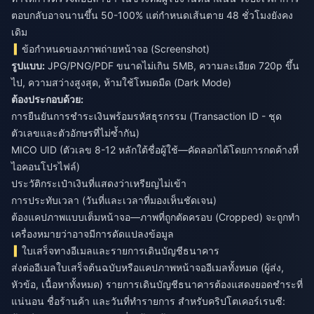
ตอบกลับอาจนานขึ้น 50-100% แต่กำหนดเส้นตาย 48 ชั่วโมงยังคง
เดิม
ข้อกำหนดของภาพถ่ายหน้าจอ (Screenshot)
รูปแบบ:
JPG/PNG/PDF ขนาดไม่เกิน 5MB, ความละเอียด 720p ขึ้น
ไป, ความสว่างสูงสุด, ห้ามใช้โหมดมืด (Dark Mode)
ต้องประกอบด้วย:
การยืนยันการชำระเงินพร้อมรหัสธุรกรรม (Transaction ID - ชุด
ตัวเลขและตัวอักษรที่ไม่ซ้ำกัน)
MICO UID (ตัวเลข 8-12 หลักใต้ชื่อผู้ใช้—คัดลอกได้โดยการกดค้างที่
ไอคอนโปรไฟล์)
ประวัติกระเป๋าเงินที่แสดงว่าเหรียญไม่เข้า
การประทับเวลา (วันที่และเวลาที่มองเห็นชัดเจน)
ต้องแคปภาพแบบเต็มหน้าจอ—ภาพที่ถูกตัดครอบ (Cropped) จะถูกทำ
เครื่องหมายว่าอาจมีการดัดแปลงข้อมูล
ใบเสร็จทางอีเมลและรายการเดินบัญชีธนาคาร
ส่งต่ออีเมลใบเสร็จต้นฉบับหรือแคปภาพหน้าจออีเมลทั้งหมด (ผู้ส่ง,
หัวข้อ, เนื้อหาทั้งหมด) รายการเดินบัญชีธนาคารต้องแสดงยอดชำระที่
แน่นอน ชื่อร้านค้า และวันที่ทำรายการ สำหรับคริปโตเคอร์เรนซี: