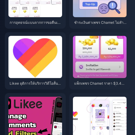
การอุทธรณ์แบนจากการขอคืนเงิน
ชำระเงินค่าเพชร Chamet ไม่สำเร็
(Chargeback) เพชรใน Chamet
จ? วิธีแก้ไขที่ปลอดภัย (มิถุนายน 2
ปี 2026: อัตราความสำเร็จเป็น
026)
0% จริงหรือ?
Likee ยุติการให้บริการวิดีโอสั้นใน
แพ็กเพชร Chamet ราคา $3.44
อินโดนีเซีย (เมษายน 2026): เหรีย
ประจำปี 2026: คุ้มค่าที่จะซื้อจริงห
ญ การสำรองข้อมูล และขั้นตอนถัด
รือ?
ไป