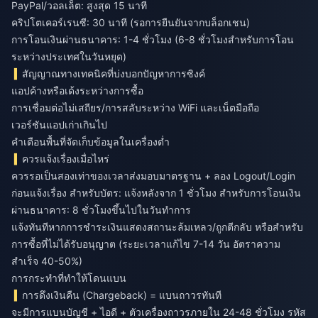
PayPal/วอลเล็ต: สูงสุด 15 นาที
คริปโตเคอร์เรนซี: 30 นาที (รอการยืนยันจากบล็อกเชน)
การโอนเงินผ่านธนาคาร: 1-4 ชั่วโมง (6-8 ชั่วโมงสำหรับการโอน
ระหว่างประเทศในวันหยุด)
สัญญาณทางเทคนิคที่บ่งบอกปัญหาการซิงค์
แอปค้างหรือเด้งระหว่างการซื้อ
การเชื่อมต่อไม่เสถียร/การสลับระหว่าง WiFi และเน็ตมือถือ
เวอร์ชันแอปเก่าเกินไป
คำเตือนพื้นที่จัดเก็บข้อมูลในเครื่องต่ำ
ควรแจ้งเรื่องเมื่อไหร่
ควรรอเป็นสองเท่าของเวลาส่งมอบมาตรฐาน + ลอง Logout/Login
ก่อนแจ้งเรื่อง สำหรับบัตร: แจ้งหลังจาก 1 ชั่วโมง สำหรับการโอนเงิน
ผ่านธนาคาร: 8 ชั่วโมงขึ้นไปในวันทำการ
แจ้งทันทีหากการชำระเงินแสดงสถานะล้มเหลว/ถูกตีกลับ หรือสำหรับ
การซื้อที่ไม่ได้รับอนุญาต (ระยะเวลาแก้ไข 7-14 วัน อัตราความ
สำเร็จ 40-50%)
การกระทำที่ทำให้โดนแบน
การดึงเงินคืน (Chargeback) = แบนถาวรทันที
จะมีการแบนบัญชี + ไอดี + ตัวเครื่องถาวรภายใน 24-48 ชั่วโมง รหัส