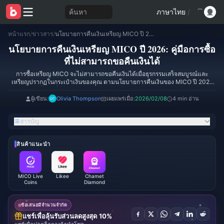
ค้นหา
ภาษาไทย
/
หน้าแรก
/
ข่าวสาร
/
นโยบายการคืนเงินเหรียญ MICO ปี 2026: คู่มือการซื้อที่ไม่สามารถขอคืนเงินได้
นโยบายการคืนเงินเหรียญ MICO ปี 2026: คู่มือการซื้อ
ที่ไม่สามารถขอคืนเงินได้
การซื้อเหรียญ MICO จะไม่สามารถขอคืนเงินได้เมื่อธุรกรรมเสร็จสมบูรณ์และ
เหรียญปรากฏในกระเป๋าเงินของคุณ ตามนโยบายการคืนเงินของ MICO ปี 2026
(ประกาศเมื่อวันที่ 2 มกราคม) การเรียกเงินคืน (Chargeback) จะส่งผลให้บัญชี
ไอดี และอุปกรณ์ถูกแบนถาวรภายใน 24-48 ชั่วโมง สำหรับกรณีเหรียญไม่เข้า
ผู้เขียน:
Olivia Thompson
เผยแพร่เมื่อ:
2026/02/08
4 min อ่าน
บัญชี ซึ่งคิดเป็น 90% ของการแจ้งเรื่องคืนเงิน ให้ส่งชุดหลักฐานภายใน 48 ชั่วโมง
ได้แก่ รหัสธุรกรรม, MICO UID, ภาพถ่ายหน้าจอกระเป๋าเงิน, หลักฐานการชำระเงิน
สารบัญ
และเวลาที่ทำรายการ การออกจากระบบแล้วเข้าใหม่สามารถแก้ไขปัญหาได้ถึง
60% ของกรณีทั้งหมด การตรวจสอบมาตรฐานจะเสร็จสิ้นภายใน 24-72 ชั่วโมง
สินค้าแนะนำ
MICO Live
Likee
Chamet
Coins
Diamond
ข้อเสนอมีจำนวนจำกัด
แชร์เพื่อลุ้นรับส่วนลดสูงสุด 10%