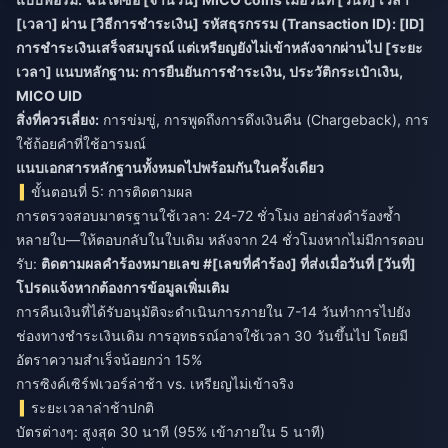
[เวลา] ผ่าน [วิธีการชำระเงิน] รหัสธุรกรรม (Transaction ID): [ID]
การชำระเงินเสร็จสมบูรณ์ แต่เหรียญยังไม่เข้าหลังจากผ่านไป [ระยะ
เวลา] แนบหลักฐาน: การยืนยันการชำระเงิน, ประวัติกระเป๋าเงิน,
MICO UID
สิ่งที่ควรเลี่ยง:
การข่มขู่, การพูดถึงการดึงเงินคืน (Chargeback), การ
ใช้ถ้อยคำที่ใช้อารมณ์
แนบเอกสารหลักฐานทั้งหมดไปพร้อมกันในครั้งเดียว
ขั้นตอนที่ 5: การติดตามผล
การตรวจสอบมาตรฐานใช้เวลา: 24-72 ชั่วโมง อย่าส่งคำร้องซ้ำ
หลายใบ—ให้ตอบกลับในใบเดิม หลังจาก 24 ชั่วโมงหากไม่มีการตอบ
รับ:
ติดตามผลคำร้องหมายเลข #[เลขที่คำร้อง] ที่ส่งเมื่อวันที่ [วันที่]
โปรดแจ้งหากต้องการข้อมูลเพิ่มเติม
การคืนเงินที่ได้รับอนุมัติจะดำเนินการภายใน 7-14 วันทำการไปยัง
ช่องทางชำระเงินเดิม การอุทธรณ์อาจใช้เวลา 30 วันขึ้นไป โดยมี
อัตราความสำเร็จน้อยกว่า 15%
การซิงค์เซิร์ฟเวอร์ล่าช้า vs. เหรียญไม่เข้าจริง
ระยะเวลาล่าช้าปกติ
บัตรต่างๆ: สูงสุด 30 นาที (95% เข้าภายใน 5 นาที)