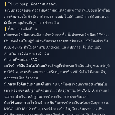
ใช้ BitTopup เพื่อความปลอดภัย
ระบบตรวจสอบจะตรวจพบความล้มเหลวทันที ราคาที่แข่งขันได้พร้อม
การคุ้มครองในตัว มีเอกสารประกอบอัตโนมัติ และมีการสนับสนุนจาก
ผู้เชี่ยวชาญด้านปัญหาการชำระเงิน
ตั้งค่าการแจ้งเตือน
เปิดการแจ้งเตือนทางอีเมลสำหรับการซื้อ ตั้งค่าการแจ้งเตือนวิธีชำระ
เงิน ตั้งเตือนในปฏิทินสำหรับการต่ออายุสมาชิก (24+ ชั่วโมงสำหรับ
iOS, 48-72 ชั่วโมงสำหรับ Android) และเปิดการแจ้งเตือนแอป
สำหรับการอัปเดตกระเป๋าเงิน
คำถามที่พบบ่อย (FAQ)
อะไรบ้างที่คืนเงินไม่ได้เลย?
เหรียญที่เข้ากระเป๋าเงินแล้ว, ของขวัญที่
ส่งให้วีเจ, เพชรที่แลกมาจากเหรียญ, สมาชิก VIP ที่เปิดใช้งานแล้ว,
ค่าธรรมเนียมกิจกรรม
มีเวลาแจ้งคืนเงินนานแค่ไหน?
48 ชั่วโมงสำหรับการแจ้งเหรียญไม่
เข้า พร้อมชุดหลักฐานที่ครบถ้วน: รหัสธุรกรรม, MICO UID, ภาพหน้า
จอกระเป๋าเงิน, หลักฐานการชำระเงิน, การประทับเวลา
ต้องใช้เอกสารอะไรบ้าง?
การยืนยันการชำระเงินพร้อมรหัสธุรกรรม,
MICO UID (8-12 หลัก), ประวัติกระเป๋าเงิน, ใบเสร็จ/รายการเดิน
บัญชีธนาคาร, การประทับเวลา ไฟล์ JPG/PNG/PDF ไม่เกิน 5MB,