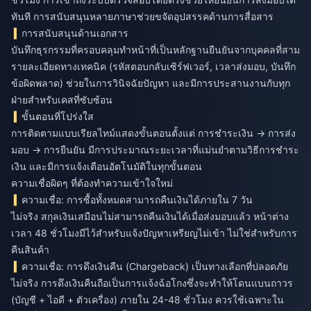
ทันที การสนับสนุนหลายภาษาช่วยขจัดอุปสรรคด้านการสื่อสาร
การสนับสนุนด้านเอกสาร
บันทึกธุรกรรมที่ครอบคลุมทำหน้าที่เป็นหลักฐานยืนยันจากบุคคลที่สาม
รายละเอียดทางเทคนิค (รหัสตอบกลับเซิร์ฟเวอร์, เวลาส่งมอบ, บันทึก
ข้อผิดพลาด) ช่วยในการวินิจฉัยปัญหา และมีการประสานงานกับทุก
ฝ่ายสำหรับเคสที่ซับซ้อน
ขั้นตอนที่โปร่งใส
การติดตามแบบเรียลไทม์แสดงขั้นตอนตั้งแต่ การชำระเงิน → การส่ง
มอบ → การยืนยัน มีการประมาณระยะเวลาที่แม่นยำตามวิธีการชำระ
เงิน และมีการแจ้งเตือนอัตโนมัติในทุกขั้นตอน
ความเชื่อผิดๆ ที่ต้องทำความเข้าใจใหม่
ความเชื่อ: การซื้อทั้งหมดสามารถคืนเงินได้ภายใน 7 วัน
ไม่จริง สกุลเงินเสมือนไม่สามารถคืนเงินได้เมื่อส่งมอบแล้ว หน้าต่าง
เวลา 48 ชั่วโมงมีไว้สำหรับแจ้งปัญหาเหรียญไม่เข้า ไม่ใช่สำหรับการ
คืนสินค้า
ความเชื่อ: การดึงเงินคืน (Chargeback) เป็นทางเลือกที่ปลอดภัย
ไม่จริง การดึงเงินคืนถือเป็นการแจ้งฉ้อโกงซึ่งจะทำให้โดนแบนถาวร
(บัญชี + ไอดี + ตัวเครื่อง) ภายใน 24-48 ชั่วโมง ควรใช้เฉพาะใน