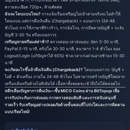
ความละเอียด 720p+, ห้ามตัดต่อ
ฉันจะโดนแบนไหม?
การแจ้งเรื่องเหรียญไม่เข้าตามจริงจะไม่ทำให้
โดนแบน แต่การดึงเงินคืน (Chargeback) = แบนถาวร (24-48
ชั่วโมง) การใช้ภาษาที่ก้าวร้าว, การฉ้อโกง, การมีหลายบัญชี = ระงับ
บัญชี 3-30 วัน หรือแบนถาวร
เหรียญหายหรือแค่ล่าช้า?
ตรวจสอบเวลาส่งมอบ: บัตร 5-30 นาที,
PayPal 0-15 นาที, คริปโต 20-30 นาที, ธนาคาร 1-4 ชั่วโมง ลอง
Logout/Login (แก้ปัญหาได้ 60%) ช่วงเวลาเร่งด่วนอาจช้าลง 15-30
นาที
จะเกิดอะไรขึ้นถ้าดึงเงินคืน (Chargeback)?
โดนแบนถาวร: บัญชี +
ไอดี + ตัวเครื่อง ภายใน 24-48 ชั่วโมง ไม่สามารถสร้างบัญชีใหม่จาก
เครื่องเดิมหรือด้วยไอดีเดิมได้ เนื้อหาทั้งหมดจะเข้าถึงไม่ได้ตลอดไป
หลีกเลี่ยงปัญหาการคืนเงิน—ซื้อ MICO Coins ผ่าน BitTopup เพื่อ
การรับประกันการส่งมอบ การตรวจสอบทันที และการสนับสนุนที่
รวดเร็ว รับเหรียญอย่างปลอดภัยด้วยขั้นตอนที่โปร่งใสและการติดตาม
แบบเรียลไทม์!