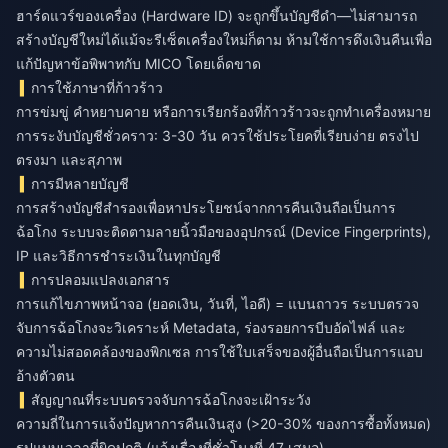
ฮาร์ดแวร์ของเครื่อง (Hardware ID) จะถูกขึ้นบัญชีดำ—ไม่สามารถ
สร้างบัญชีใหม่ได้แม้จะรีเซ็ตเครื่องใหม่ก็ตาม ห้ามใช้การดึงเงินคืนเพื่อ
แก้ปัญหาข้อพิพาทกับ MICO โดยเด็ดขาด
การใช้ภาษาที่ก้าวร้าว
การข่มขู่ คำหยาบคาย หรือการเรียกร้องที่ก้าวร้าวจะถูกทำเครื่องหมาย
การระงับบัญชีชั่วคราว: 3-30 วัน ควรใช้ประโยคที่เรียบง่าย ตรงไป
ตรงมา และสุภาพ
การมีหลายบัญชี
การสร้างบัญชีสำรองเพื่อหาประโยชน์จากการคืนเงินถือเป็นการ
ฉ้อโกง ระบบจะติดตามลายนิ้วมือของอุปกรณ์ (Device Fingerprints),
IP และวิธีการชำระเงินในทุกบัญชี
การปลอมแปลงเอกสาร
การแก้ไขภาพหน้าจอ (ยอดเงิน, วันที่, ไอดี) = แบนถาวร ระบบตรวจ
จับการฉ้อโกงจะวิเคราะห์ Metadata, ร่องรอยการบีบอัดไฟล์ และ
ความไม่สอดคล้องของพิกเซล การใช้ใบเสร็จของผู้อื่นถือเป็นการแอบ
อ้างตัวตน
สัญญาณที่ระบบตรวจจับการฉ้อโกงจะเฝ้าระวัง
ความถี่ในการแจ้งปัญหาการคืนเงินสูง (>20-30% ของการซื้อทั้งหมด)
รูปแบบเวลาที่ผิดปกติ (แจ้งเรื่องที่ชั่วโมงที่ 47 เสมอ)