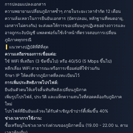
การปลอมแปลงเอกสาร
ความพยายามเปลี่ยนภูมิภาคซ้ำๆ ภายในระยะเวลาจำกัด 12 เดือน
ความล้มเหลวในการยืนยันเอกสาร (บัตรปลอม, หลักฐานที่หมดอายุ,
เอกสารไม่ตรงกัน) จะส่งผลให้การขอเปลี่ยนถูกปฏิเสธอย่างถาวรและ
อาจถูกระงับบัญชี แพลตฟอร์มใช้เจ้าหน้าที่ตรวจสอบการเปลี่ยน
ภูมิภาคทุกกรณี
แนวทางปฏิบัติที่ดีที่สุด
ความเสถียรของการเชื่อมต่อ:
ใช้ WiFi ที่เสถียร (3 ขีดขึ้นไป) หรือ 4G/5G (5 Mbps ขึ้นไป)
หลีกเลี่ยง WiFi สาธารณะหรือการเชื่อมต่อที่ใช้ร่วมกัน
รักษา IP ให้คงที่จากภูมิภาคที่ลงทะเบียนไว้
การเพิ่มประสิทธิภาพโปรไฟล์:
ยืนยันตัวตนให้เสร็จสิ้นทันทีหลังเปลี่ยนภูมิภาค
เพิ่มรูปโปรไฟล์, ประวัติ และแท็กความสนใจที่สอดคล้องกับภูมิภาค
ใหม่
โปรไฟล์ที่ยืนยันแล้วจะได้รับคำเชิญเข้าปาร์ตี้เพิ่มขึ้น 40%
ช่วงเวลาการใช้งาน:
ซื้อเหรียญในช่วงเวลาเร่งด่วนของภูมิภาคนั้น (19.00 - 22.00 น. ตาม
เวลาท้องถิ่น)