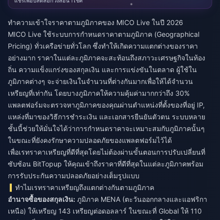
แชร์เพื่อปลดล็อกวงล้อนำโชค
ทำความเข้าใจราคาตามภูมิภาคของ MICO Live ในปี 2026
MICO Live ใช้ระบบการกำหนดราคาตามภูมิภาค (Geographical
Pricing) ทั่วเครือข่ายทั่วโลก ซึ่งทำให้เกิดความแตกต่างของราคา
อย่างมาก ราคาในแต่ละภูมิภาคจะสะท้อนถึงสภาวะเศรษฐกิจในท้อง
ถิ่น ความแข็งแกร่งของสกุลเงิน และการแข่งขันในตลาด ผู้ใช้ใน
ภูมิภาคต่างๆ จะจ่ายเงินในจำนวนที่ต่างกันมากเพื่อให้ได้จำนวน
เหรียญที่เท่ากัน โดยบางภูมิภาคให้ความคุ้มค่ามากกว่าถึง 30%
แพลตฟอร์มจะตรวจหาภูมิภาคของคุณผ่านตำแหน่งที่ตั้งของที่อยู่ IP,
แหล่งที่มาของวิธีการชำระเงิน และเอกสารยืนยันตัวตน ระบบหลาย
ชั้นนี้ช่วยให้มั่นใจได้ว่าการกำหนดราคาจะเหมาะสมกับภูมิภาคนั้นๆ
ในขณะที่ยังคงรักษาความปลอดภัยของแพลตฟอร์มไว้ได้
เพื่อเรทราคาเหรียญที่ดีที่สุดโดยไม่ต้องผ่านขั้นตอนการปรับเปลี่ยนที่
ซับซ้อน
BitTopup
ให้คุณเข้าถึงราคาที่ดีที่สุดในแต่ละภูมิภาคพร้อม
การรับประกันความปลอดภัยอย่างเต็มรูปแบบ
ทำไมเรทราคาเหรียญถึงแตกต่างกันตามภูมิภาค
อำนาจซื้อของสกุลเงิน:
ภูมิภาค MENA (ตะวันออกกลางและแอฟริกา
เหนือ) ให้เหรียญ 143 เหรียญต่อดอลลาร์ ในขณะที่ Global ให้ 110