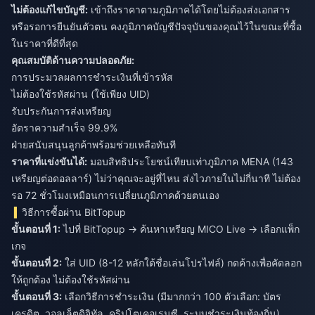
ไม่ต้องแก้ไขบัญชี:
เข้าถึงราคาตามภูมิภาคได้โดยไม่ต้องส่งเอกสาร
หรือรอการยืนยันตัวตน คงภูมิภาคบัญชีปัจจุบันของคุณไว้ในขณะที่ซื้อ
ในราคาที่ดีที่สุด
คุณสมบัติด้านความปลอดภัย:
การประมวลผลการชำระเงินที่เข้ารหัส
ไม่ต้องใช้รหัสผ่าน (ใช้เพียง UID)
รับประกันการส่งเหรียญ
อัตราความสำเร็จ 99.9%
ฝ่ายสนับสนุนลูกค้าพร้อมช่วยเหลือทันที
ราคาที่แข่งขันได้:
มอบสิทธิประโยชน์เทียบเท่าภูมิภาค MENA (143
เหรียญต่อดอลลาร์) ไม่ว่าคุณจะอยู่ที่ไหน ส่งไวภายในไม่กี่นาที ไม่ต้อง
รอ 72 ชั่วโมงเหมือนการเปลี่ยนภูมิภาคด้วยตนเอง
วิธีการซื้อผ่าน BitTopup
ขั้นตอนที่ 1:
ไปที่ BitTopup → ค้นหาเหรียญ MICO Live → เลือกแพ็ก
เกจ
ขั้นตอนที่ 2:
ใส่ UID (8-12 หลักใต้ชื่อเล่นโปรไฟล์) กดค้างเพื่อคัดลอก
ให้ถูกต้อง ไม่ต้องใช้รหัสผ่าน
ขั้นตอนที่ 3:
เลือกวิธีการชำระเงิน (มีมากกว่า 100 ตัวเลือก: บัตร
เครดิต, วอลเล็ตดิจิทัล, คริปโตเคอเรนซี, ระบบชำระเงินท้องถิ่น)