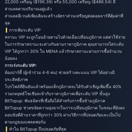
22,000 เหรียญ ($196.39) หรือ 55,000 เหรียญ ($486.54) มี
ส่วนลดตามปริมาณอยู่แล้ว
ส่วนลดอีเวนต์เพิ่มเติมจะสร้างอัตราส่วนเหรียญต่อดอลลาร์ที่คุ้มค่าที่
สุด
การเพิ่มระดับ VIP
สถานะ VIP จะถูกโอนย้ายตามไปด้วยเมื่อเปลี่ยนภูมิภาค แต่ค่าใช้จ่าย
ในการรักษาสถานะจะต่างกันตามราคาภูมิภาค คุณสามารถไต่ระดับ
VIP ได้ถูกกว่า 30% ใน MENA แล้วรักษาสถานะผ่านการซื้อจำนวน
น้อยลง
การเร่งระดับ VIP:
ห้องปาร์ตี้ (ผู้เข้าร่วม 4-6 คน) ช่วยสร้างคะแนน VIP ได้อย่างมี
ประสิทธิภาพ
โปรไฟล์ที่ยืนยันแล้วพร้อมแท็กภูมิภาคจะได้รับคำเชิญเพิ่มขึ้น 40%
รวมกลยุทธ์โซเชียลเข้ากับราคาภูมิภาคเพื่อระดับ VIP ขั้นสูง
BitTopup: พันธมิตรที่เชื่อถือได้สำหรับการซื้อข้ามภูมิภาค
BitTopup ช่วยขจัดความยุ่งยากในการเปลี่ยนภูมิภาค ในขณะที่ยังคง
มอบข้อดีด้านราคาที่ถูกกว่า 30% ผ่านวิธีการที่ปลอดภัยและเป็นไป
ตามกฎของแพลตฟอร์ม
ทำไม BitTopup ถึงปลอดภัยที่สุด