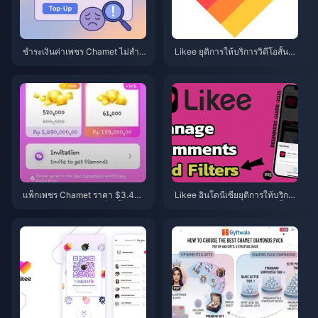
ชำระเงินค่าเพชร Chamet ไม่สำเร็
Likee ยุติการให้บริการวิดีโอสั้นใน
จ? วิธีแก้ไขที่ปลอดภัย (มิถุนายน 2
อินโดนีเซีย (เมษายน 2026): เหรีย
026)
ญ การสำรองข้อมูล และขั้นตอนถัด
ไป
แพ็กเพชร Chamet ราคา $3.44
Likee อินโดนีเซียยุติการให้บริการ
ประจำปี 2026: คุ้มค่าที่จะซื้อจริงห
ในเดือนเมษายน 2026: คู่มือขั้นต
รือ?
อนถัดไปฉบับสมบูรณ์สำหรับคุณ