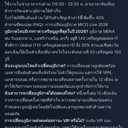
ใช้งานในช่วงเวลาเร่งด่วน (19.00 - 22.00 น. ตามเวลาท้องถิ่น)
ทำภารกิจเฉพาะภูมิภาคให้สำเร็จ
โปรไฟล์ที่ยืนยันแล้วจะได้รับคำเชิญเข้าปาร์ตี้เพิ่มขึ้น 40%
คำถามที่พบบ่อย (FAQ): การเปลี่ยนภูมิภาค MICO Live 2026
ภูมิภาคไหนมีเรทราคาเหรียญถูกที่สุดในปี 2026?
ภูมิภาค MENA
(ตะวันออกกลาง, แอฟริกาเหนือ, ตุรกี) อยู่ที่ 143 เหรียญต่อดอลลาร์
ซึ่งดีกว่า Global (110 เหรียญต่อดอลลาร์) ถึง 30% ส่วนเอเชียตะวัน
ออกเฉียงใต้เป็นตัวเลือกที่น่าสนใจในระดับกลางที่ 43 เหรียญต่อ 100
รูปี
ฉันจะถูกแบนไหมถ้าเปลี่ยนภูมิภาค?
การเปลี่ยนอย่างถูกต้องพร้อม
เอกสารยืนยันตัวตนที่แท้จริงจะไม่ทำให้ถูกแบน แต่การใช้ VPN,
เอกสารปลอม หรือการพยายามเปลี่ยนหลายครั้งภายใน 12 เดือน จะ
ทำให้เกิดการตรวจสอบความปลอดภัยและถูกจำกัดการใช้งาน
ฉันสามารถเปลี่ยนภูมิภาคได้บ่อยแค่ไหน?
หนึ่งครั้งต่อ 12 เดือนนับ
จากการเปลี่ยนครั้งล่าสุดที่สำเร็จ ความพยายามเปลี่ยนก่อนครบ
กำหนดจะถูกปฏิเสธโดยอัตโนมัติและอาจถูกหมายหัวด้านความ
ปลอดภัย
การเปลี่ยนภูมิภาคส่งผลต่อสถานะ VIP หรือไม่?
ระดับ VIP และ
คะแนนจะถูกโอนย้ายไปครบถ้วน แต่ค่าใช้จ่ายในการสะสมคะแนนใน