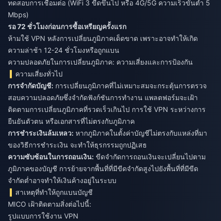
ทดสอบการเชื่อมต่อ (WiFi 3 ขีดขึ้นไป หรือ 4G/5G ความเร็วขั้นต่ำ 5
Mbps)
รอ 72 ชั่วโมงก่อนการซื้อเหรียญครั้งแรก
ห้ามใช้ VPN หลังการเปลี่ยนภูมิภาคเด็ดขาด เพราะอาจทำให้เกิด
ความล่าช้า 12-24 ชั่วโมงหรือถูกแบน
ความปลอดภัยในการเปลี่ยนภูมิภาค: ความเสี่ยงและการป้องกัน
ความเสี่ยงทั่วไป
การจำกัดบัญชี:
การเปลี่ยนภูมิภาคที่ไม่เหมาะสมจะกระตุ้นการตรวจ
สอบความปลอดภัยซึ่งจำกัดฟังก์ชันการทำงาน แพลตฟอร์มจะเฝ้า
ติดตามการเปลี่ยนภูมิภาคที่รวดเร็วเกินไป การใช้ VPN ระหว่างการ
ยืนยันตัวตน หรือเอกสารที่ไม่ตรงกับภูมิภาค
การชำระเงินล้มเหลว:
หากภูมิภาคในตั้งค่าบัญชีไม่ตรงกับแหล่งที่มา
ของวิธีการชำระเงิน จะทำให้ธุรกรรมถูกปฏิเสธ
ความซับซ้อนในการถอนเงิน:
ขีดจำกัดการถอนเงินจะเปลี่ยนไปตาม
ภูมิภาคของบัญชี การย้ายจากพื้นที่ที่มีขีดจำกัดสูงไปยังพื้นที่ที่มีขีด
จำกัดต่ำอาจทำให้เงินค้างอยู่ในระบบ
สาเหตุที่ทำให้ถูกแบนบัญชี
MICO เฝ้าติดตามสิ่งต่อไปนี้:
รูปแบบการใช้งาน VPN