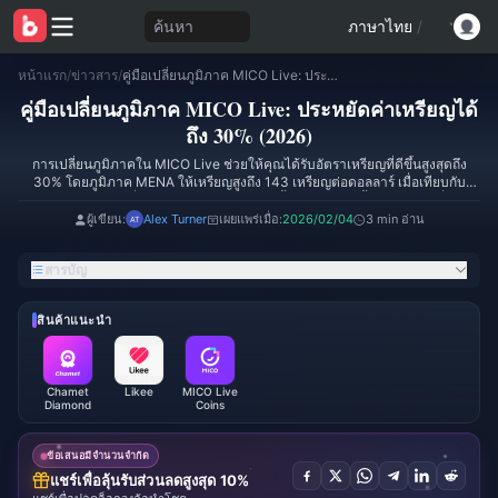
ค้นหา
ภาษาไทย
/
หน้าแรก
/
ข่าวสาร
/
คู่มือเปลี่ยนภูมิภาค MICO Live: ประหยัดค่าเหรียญได้ถึง 30% (2026)
คู่มือเปลี่ยนภูมิภาค MICO Live: ประหยัดค่าเหรียญได้
ถึง 30% (2026)
การเปลี่ยนภูมิภาคใน MICO Live ช่วยให้คุณได้รับอัตราเหรียญที่ดีขึ้นสูงสุดถึง
30% โดยภูมิภาค MENA ให้เหรียญสูงถึง 143 เหรียญต่อดอลลาร์ เมื่อเทียบกับ
ภูมิภาค Global ที่ได้เพียง 110 เหรียญ คู่มือนี้จะครอบคลุมขั้นตอนการเปลี่ยน
ภูมิภาคอย่างครบถ้วน ข้อกำหนดการยืนยันตัวตน โปรโตคอลความปลอดภัย และ
ผู้เขียน:
Alex Turner
เผยแพร่เมื่อ:
2026/02/04
3 min อ่าน
กลยุทธ์การเพิ่มประสิทธิภาพในกว่า 150 ประเทศ พร้อมทั้งรักษาความปลอดภัยของ
บัญชีผู้ใช้
สารบัญ
สินค้าแนะนำ
Chamet
Likee
MICO Live
Diamond
Coins
ข้อเสนอมีจำนวนจำกัด
แชร์เพื่อลุ้นรับส่วนลดสูงสุด 10%