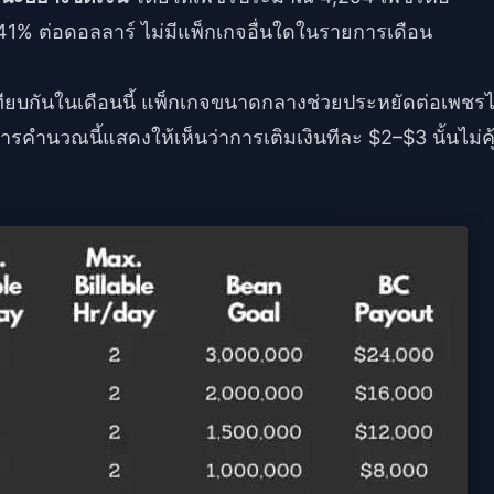
 41% ต่อดอลลาร์ ไม่มีแพ็กเกจอื่นใดในรายการเดือน
ทียบกันในเดือนนี้ แพ็กเกจขนาดกลางช่วยประหยัดต่อเพชรไ
รคำนวณนี้แสดงให้เห็นว่าการเติมเงินทีละ $2–$3 นั้นไม่คุ