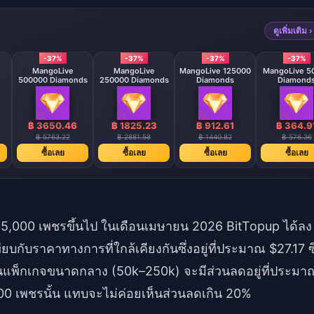
ดูเพิ่มเติม ›
-37%
-37%
-37%
-37%
MangoLive
MangoLive
MangoLive 125000
MangoLive 5
500000 Diamonds
250000 Diamonds
Diamonds
Diamond
฿ 3650.46
฿ 1825.23
฿ 912.61
฿ 364.9
฿ 5763.22
฿ 2881.58
฿ 1440.82
฿ 576.36
ซื้อเลย
ซื้อเลย
ซื้อเลย
ซื้อเลย
กจ 35,000 เพชรขึ้นไป ในเดือนเมษายน 2026 BitTopup ได้ลง
ทียบกับราคาทางการที่ใกล้เคียงกันซึ่งอยู่ที่ประมาณ $27.17 ซึ
ส่วนแพ็กเกจขนาดกลาง (50k–250k) จะมีส่วนลดอยู่ที่ประมา
000 เพชรนั้น แทบจะไม่ค่อยเห็นส่วนลดเกิน 20%