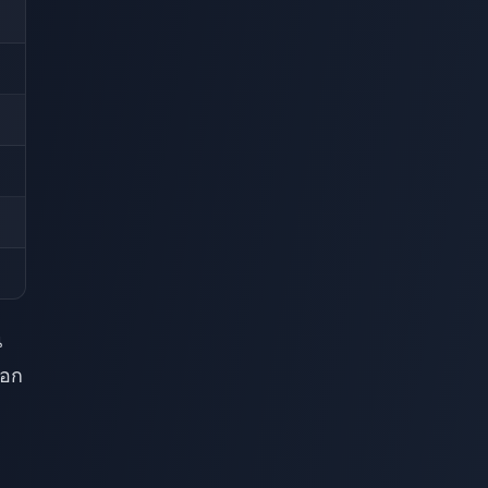
น
ือก