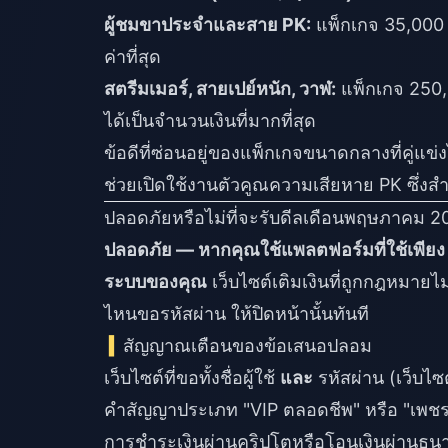
ผู้ชมขาประจำและสาย PK:
แพ็กเกจ 35,000 เพ
ค่าที่สุด
สตรีมเมอร์, สายเปย์หนัก, วาฬ:
แพ็กเกจ 250,0
ได้เป็นจำนวนเงินที่มากที่สุด
ข้อดีที่ซ่อนอยู่ของแพ็กเกจขนาดกลางที่คู่แข่
ช่วยเปิดใช้งานตัวคูณความเสียหาย PK ซึ่งสำค
ปลอดภัยหรือไม่ที่จะรับดีลเดือนพฤษภาคม 202
ปลอดภัย — หากคุณใช้แพลตฟอร์มที่ใช้เพียง 
ระบบของคุณ
เว็บไซต์เติมเงินที่ถูกกฎหมายไ
ไหนขอรหัสผ่าน ให้ปิดหน้านั้นทันที
สัญญาณเตือนของข้อเสนอปลอม
เว็บไซต์ที่ขอทั้งชื่อผู้ใช้
และ
รหัสผ่าน (เว็บไซต
คำสัญญาประเภท "VIP ตลอดชีพ" หรือ "เพชรไม่จ
การชำระเงินผ่านคริปโตหรือโอนเงินผ่านธนาค