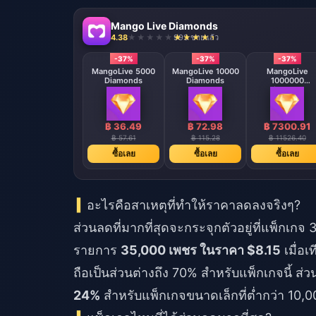
Mango Live Diamonds
4.38
993 ขายแล้ว
-37%
-37%
-37%
MangoLive 5000
MangoLive 10000
MangoLive
Diamonds
Diamonds
1000000
Diamonds
฿ 36.49
฿ 72.98
฿ 7300.91
฿ 57.61
฿ 115.28
฿ 11526.40
ซื้อเลย
ซื้อเลย
ซื้อเลย
อะไรคือสาเหตุที่ทำให้ราคาลดลงจริงๆ?
ส่วนลดที่มากที่สุดจะกระจุกตัวอยู่ที่แพ็กเ
รายการ
35,000 เพชร ในราคา $8.15
เมื่อเ
ถือเป็นส่วนต่างถึง 70% สำหรับแพ็กเกจนี้ 
24%
สำหรับแพ็กเกจขนาดเล็กที่ต่ำกว่า 10,