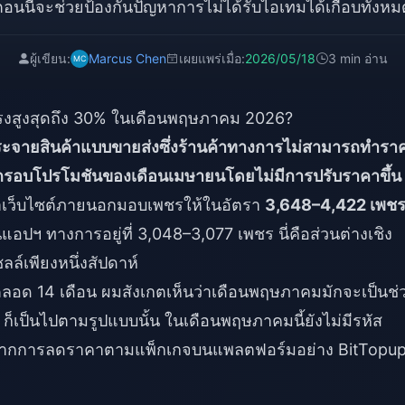
ตอนนี้จะช่วยป้องกันปัญหาการไม่ได้รับไอเทมได้เกือบทั้งหม
ผู้เขียน:
Marcus Chen
เผยแพร่เมื่อ:
2026/05/18
3 min อ่าน
งสูงสุดถึง 30% ในเดือนพฤษภาคม 2026?
จายสินค้าแบบขายส่งซึ่งร้านค้าทางการไม่สามารถทำรา
จากรอบโปรโมชันของเดือนเมษายนโดยไม่มีการปรับราคาขึ้น
ว่าเว็บไซต์ภายนอกมอบเพชรให้ในอัตรา
3,648–4,422 เพชร
อปฯ ทางการอยู่ที่ 3,048–3,077 เพชร นี่คือส่วนต่างเชิง
์เพียงหนึ่งสัปดาห์
ด 14 เดือน ผมสังเกตเห็นว่าเดือนพฤษภาคมมักจะเป็นช่วง
6 ก็เป็นไปตามรูปแบบนั้น ในเดือนพฤษภาคมนี้ยังไม่มีรหัส
าจากการลดราคาตามแพ็กเกจบนแพลตฟอร์มอย่าง BitTopu