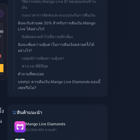
วิธีตรวจสอบ Mango Live ID ของคุณก่อนชำระ
เงิน
ระยะเวลาการจัดส่งและระบบประกันการคืนเงิน
ฉันจะรับส่วนลด 30% สำหรับการเติมเงิน Mango
-37%
-37%
Live ได้อย่างไร?
0000
MangoLive 25000
MangoLive 20000
s
Diamonds
Diamonds
ข้อผิดพลาดทั่วไปที่ควรหลีกเลี่ยง
ฉันจะเพิ่มความคุ้มค่าในการเติมเงินหลายครั้งได้
อย่างไร?
1
฿ 182.46
฿ 145.96
กลยุทธ์การเพิ่มความคุ้มค่า
฿ 288.18
฿ 230.50
ช่วงเวลาที่ดีที่สุด
ซื้อเลย
ซื้อเลย
คำถามที่พบบ่อย
บทสรุป: ควรเติมเงิน Mango Live Diamonds ตอนนี้
เลยหรือไม่?
่ง
สินค้าแนะนำ
ณ
Mango Live Diamonds
GLOBAL
993 ขายแล้ว