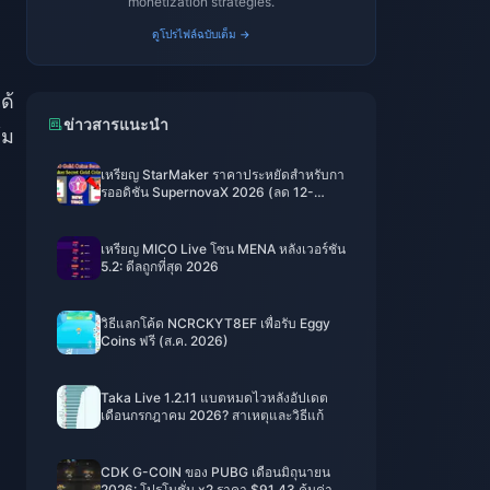
monetization strategies.
ดูโปรไฟล์ฉบับเต็ม →
ด้
ข่าวสารแนะนำ
้ม
เหรียญ StarMaker ราคาประหยัดสำหรับกา
รออดิชัน SupernovaX 2026 (ลด 12-
23%)
เหรียญ MICO Live โซน MENA หลังเวอร์ชัน
5.2: ดีลถูกที่สุด 2026
วิธีแลกโค้ด NCRCKYT8EF เพื่อรับ Eggy
Coins ฟรี (ส.ค. 2026)
Taka Live 1.2.11 แบตหมดไวหลังอัปเดต
เดือนกรกฎาคม 2026? สาเหตุและวิธีแก้
CDK G-COIN ของ PUBG เดือนมิถุนายน
2026: โปรโมชั่น x2 ราคา $91.43 คุ้มค่า