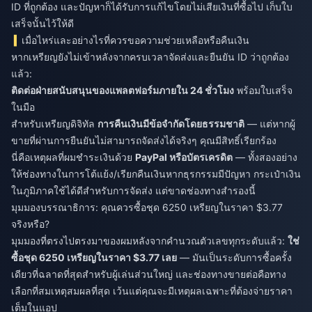
ID ที่ถูกต้อง และปัญหาก็ได้รับการแก้ไขโดยไม่เสียเงินที่ซื้อไป เก็บใบ
เสร็จนั้นไว้ให้ดี
เมื่อไหร่และอย่างไรที่ควรขอความช่วยเหลือหรือคืนเงิน
หากเหรียญยังไม่เข้าหลังจากครบเวลาจัดส่งและยืนยัน ID ว่าถูกต้อง
แล้ว:
ติดต่อฝ่ายสนับสนุนของแพลตฟอร์มภายใน 24 ชั่วโมง
พร้อมใบเสร็จ
ในมือ
สำหรับเหรียญดิจิทัล
การคืนเงินมีข้อจำกัดโดยธรรมชาติ
— แต่หากผู้
ขายที่ผ่านการยืนยันไม่สามารถจัดส่งได้จริงๆ คุณมีสิทธิ์เรียกร้อง
นี่คือเหตุผลที่ผมชำระเงินด้วย
PayPal หรือบัตรเครดิต
— ทั้งสองอย่าง
ให้ช่องทางในการโต้แย้ง/เรียกคืนเงินหากธุรกรรมมีปัญหา กระเป๋าเงิน
ในภูมิภาคใช้ได้ดีสำหรับการจัดส่ง แต่ขาดช่องทางสำรองนี้
มุมมองบรรณาธิการ: คุณควรซื้อชุด 6250 เหรียญในราคา $3.77
จริงหรือ?
มุมมองที่ตรงไปตรงมาของผมหลังจากคำนวณตัวเลขทุกระดับแล้ว:
ใช่
ซื้อชุด 6250 เหรียญในราคา $3.77 เลย
— มันเป็นระดับการซื้อครั้ง
เดียวที่ฉลาดที่สุดสำหรับผู้เล่นส่วนใหญ่ และช่องทางขายต่อคือทาง
เลือกที่สมเหตุสมผลที่สุด เว้นแต่คุณจะมีเหตุผลเฉพาะที่ต้องจ่ายราคา
เต็มในแอป