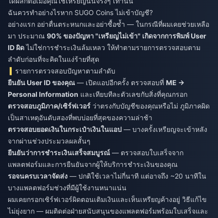
ได้ผลก็ต่อเมื่อคุณใช้เหรียญนั้นจริงๆ เท่านั้น
ฉันควรทำอย่างไรหาก SUGO Coins ไม่เข้าบัญชี?
อย่างแรก อย่าตื่นตระหนกและอย่าซื้อซ้ำ — ในกรณีที่ผมเคยช่วยเหลือ
มา ประมาณ
90% ของปัญหา "เหรียญไม่เข้า" เกิดจากการพิมพ์ User
ID ผิด
ไม่ใช่การชำระเงินล้มเหลว ให้ทำตามรายการตรวจสอบตาม
ลำดับก่อนที่จะคิดในแง่ร้ายที่สุด
รายการตรวจสอบปัญหาตามลำดับ
ยืนยัน User ID ของคุณ
— เปิดแอปอีกครั้ง ตรวจสอบที่
ME →
Personal Information
และเทียบทีละตัวเลขกับสิ่งที่คุณกรอก
ตรวจสอบภูมิภาค/เซิร์ฟเวอร์
ว่าตรงกับบัญชีของคุณหรือไม่ ภูมิภาคผิด
เป็นสาเหตุอันดับสองที่พบบ่อยที่สุดของความล่าช้า
ตรวจสอบยอดเงินในกระเป๋าเงินในแอป
— บางครั้งเหรียญจะเข้าหลัง
จากผ่านช่วงประมวลผลสั้นๆ
ยืนยันว่าการชำระเงินเสร็จสมบูรณ์
— ตรวจสอบใบเสร็จจาก
แพลตฟอร์มและการยืนยันจากผู้ให้บริการชำระเงินของคุณ
รอจนครบเวลาจัดส่ง
— ปกติใช้เวลาไม่กี่นาที แต่อาจถึง ~20 นาทีใน
บางแพลตฟอร์มช่วงที่มีผู้ใช้งานหนาแน่น
ผมเคยกรอกเซิร์ฟเวอร์ผิดตอนเติมเงินและเห็นเหรียญค้างอยู่ วิธีแก้ไข
ไม่ยุ่งยาก — ผมติดต่อฝ่ายสนับสนุนของแพลตฟอร์มพร้อมใบเสร็จและ