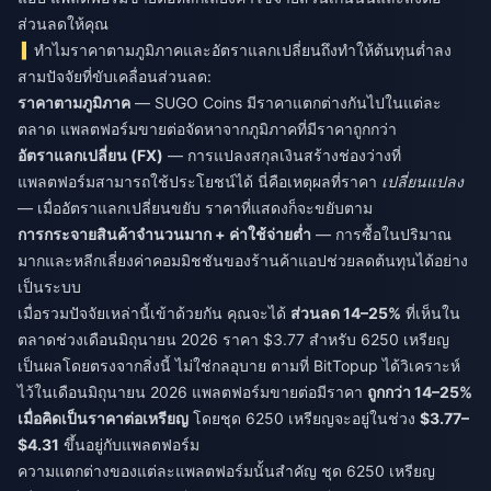
ส่วนลดให้คุณ
ทำไมราคาตามภูมิภาคและอัตราแลกเปลี่ยนถึงทำให้ต้นทุนต่ำลง
สามปัจจัยที่ขับเคลื่อนส่วนลด:
ราคาตามภูมิภาค
— SUGO Coins มีราคาแตกต่างกันไปในแต่ละ
ตลาด แพลตฟอร์มขายต่อจัดหาจากภูมิภาคที่มีราคาถูกกว่า
อัตราแลกเปลี่ยน (FX)
— การแปลงสกุลเงินสร้างช่องว่างที่
แพลตฟอร์มสามารถใช้ประโยชน์ได้ นี่คือเหตุผลที่ราคา
เปลี่ยนแปลง
— เมื่ออัตราแลกเปลี่ยนขยับ ราคาที่แสดงก็จะขยับตาม
การกระจายสินค้าจำนวนมาก + ค่าใช้จ่ายต่ำ
— การซื้อในปริมาณ
มากและหลีกเลี่ยงค่าคอมมิชชันของร้านค้าแอปช่วยลดต้นทุนได้อย่าง
เป็นระบบ
เมื่อรวมปัจจัยเหล่านี้เข้าด้วยกัน คุณจะได้
ส่วนลด 14–25%
ที่เห็นใน
ตลาดช่วงเดือนมิถุนายน 2026 ราคา $3.77 สำหรับ 6250 เหรียญ
เป็นผลโดยตรงจากสิ่งนี้ ไม่ใช่กลอุบาย ตามที่ BitTopup ได้วิเคราะห์
ไว้ในเดือนมิถุนายน 2026 แพลตฟอร์มขายต่อมีราคา
ถูกกว่า 14–25%
เมื่อคิดเป็นราคาต่อเหรียญ
โดยชุด 6250 เหรียญจะอยู่ในช่วง
$3.77–
$4.31
ขึ้นอยู่กับแพลตฟอร์ม
ความแตกต่างของแต่ละแพลตฟอร์มนั้นสำคัญ ชุด 6250 เหรียญ