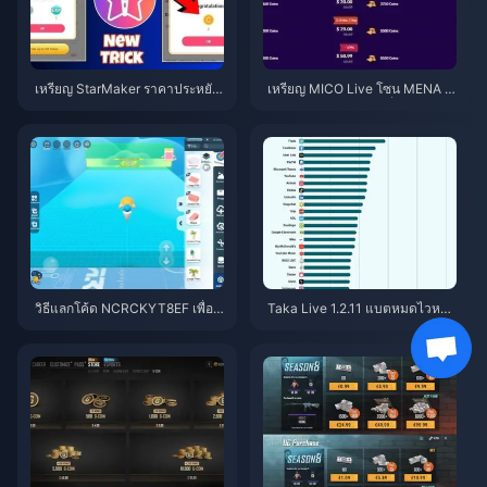
เหรียญ StarMaker ราคาประหยัด
เหรียญ MICO Live โซน MENA ห
สำหรับการออดิชัน SupernovaX
ลังเวอร์ชัน 5.2: ดีลถูกที่สุด 2026
2026 (ลด 12-23%)
วิธีแลกโค้ด NCRCKYT8EF เพื่อรั
Taka Live 1.2.11 แบตหมดไวหลัง
บ Eggy Coins ฟรี (ส.ค. 2026)
อัปเดตเดือนกรกฎาคม 2026? สาเ
หตุและวิธีแก้