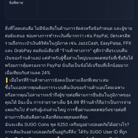
ข้อพิพาท
สิ่งที่โดดเด่นคือ ไม่มีข้อเสียในด้านการจัดส่งหรือข้อกำหนด และผู้ขาย
ต่อยังเสนอ
ช่องทางการชำระเงินที่มากกว่า
เช่น PayPal, บัตรเครดิต
รวมถึงกระเป๋าเงินดิจิทัลในภูมิภาค เช่น JazzCash, EasyPaisa, FPX
และ GrabPay คอลัมน์เดียวที่ "ร้านค้าทางการ" ดูดีกว่าคือระบบคืน
เงินของร้านค้าแอป แต่สำหรับผู้ซื้อส่วนใหญ่บนแพลตฟอร์มที่เชื่อถือได้
พร้อมการคุ้มครองจาก PayPal นั่นถือเป็นข้อได้เปรียบที่เล็กน้อยมาก
เมื่อเทียบกับส่วนลด 24%
เมื่อไหร่ที่ร้านค้าทางการยังคงเป็นทางเลือกที่เหมาะสม
ซื้อในแอปหากคุณต้องการระบบคืนเงินของร้านค้าแอปโดยเฉพาะ
หรือหากคุณไม่สามารถเข้าถึงผู้ขายต่อที่ผ่านการยืนยันในภูมิภาคของ
คุณได้ มิฉะนั้น การจ่ายราคาเต็ม $4.99 ที่ร้านค้าก็ถือว่าเป็นการจ่าย
แพงเกินไป สำหรับผู้เล่นส่วนใหญ่ การซื้อผ่านแพลตฟอร์มขายต่อที่
ผ่านการยืนยันคือทางเลือกที่สมเหตุสมผลที่สุด
ฉันจะเติม SUGO Coins ชุด 6250 เหรียญอย่างปลอดภัยได้อย่างไร?
การเติมเงินอย่างปลอดภัยขึ้นอยู่กับสี่สิ่ง: ได้รับ SUGO User ID ที่ถูก