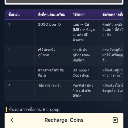
ขั้นตอน
สิ่งที่คุณต้องเตรียม
วิธีค้นหา
ข้อผิดพลาดที่ควร
1
SUGO User ID
แอป →
ฉัน
พิมพ์ตัวเลขผิด —
(ME)
→ ข้อมูล
อันดับ 1 ที่ทำให้
ส่วนตัว (ID
ล่าช้า
ตัวเลข)
2
เซิร์ฟเวอร์ /
การตั้งค่า
การเลือกภูมิภาค
ภูมิภาค
ภูมิภาคของ
ทำให้เหรียญถูกส่ง
บัญชีคุณ
อื่น
3
แพลตฟอร์มที่เชื่อ
BitTopup /
หลีกเลี่ยงผู้ขายที่
ถือได้
Codashop
ทางการและไม่มี
4
วิธีการชำระเงิน
PayPal / บัตร
หลีกเลี่ยงใครก็ต
/ กระเป๋าเงิน
ข้อมูลล็อกอินขอ
ดิจิทัล
ขั้นตอนการซื้อผ่าน BitTopup