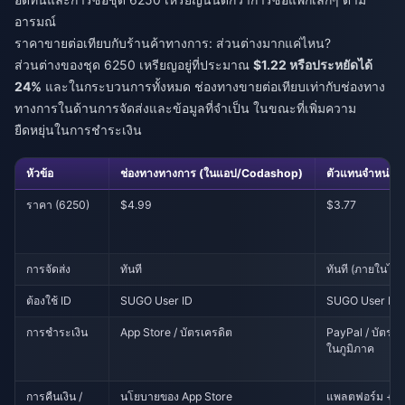
อารมณ์
ราคาขายต่อเทียบกับร้านค้าทางการ: ส่วนต่างมากแค่ไหน?
ส่วนต่างของชุด 6250 เหรียญอยู่ที่ประมาณ
$1.22 หรือประหยัดได้
24%
และในกระบวนการทั้งหมด ช่องทางขายต่อเทียบเท่ากับช่องทาง
ทางการในด้านการจัดส่งและข้อมูลที่จำเป็น ในขณะที่เพิ่มความ
ยืดหยุ่นในการชำระเงิน
หัวข้อ
ช่องทางทางการ (ในแอป/Codashop)
ตัวแทนจำหน่าย
ราคา (6250)
$4.99
$3.77
การจัดส่ง
ทันที
ทันที (ภายในไม่กี
ต้องใช้ ID
SUGO User ID
SUGO User ID +
การชำระเงิน
App Store / บัตรเครดิต
PayPal / บัตรเคร
ในภูมิภาค
การคืนเงิน /
นโยบายของ App Store
แพลตฟอร์ม + ผู้