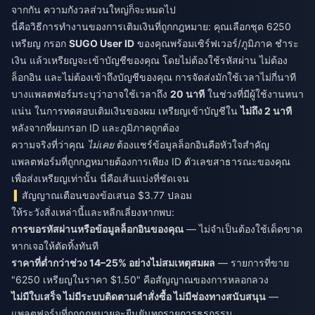
จากกัน ความกังวลส่วนใหญ่ก็จะหมดไป
นี่คือวิธีการทำงานของการเติมเงินที่ถูกกฎหมาย: คุณเลือกชุด 6250
เหรียญ กรอก
SUGO User ID
ของคุณพร้อมเซิร์ฟเวอร์/ภูมิภาค ชำระ
เงิน แล้วเหรียญจะเข้าบัญชีของคุณ โดยไม่ต้องใช้รหัสผ่าน ไม่ต้อง
ล็อกอิน และไม่ต้องเข้าถึงบัญชีของคุณ การจัดส่งมักใช้เวลาไม่กี่นาที
บางแพลตฟอร์มระบุว่าอาจใช้เวลาถึง
20 นาที
ในช่วงที่มีผู้ใช้งานหนา
แน่น ในการทดสอบเติมเงินของผม เหรียญเข้าบัญชีใน
ไม่ถึง 2 นาที
หลังจากที่ผมกรอก ID และภูมิภาคถูกต้อง
ความจริงที่ว่าคุณ
ไม่เคย
ต้องแชร์ข้อมูลล็อกอินคือหัวใจสำคัญ
แพลตฟอร์มที่ถูกกฎหมายต้องการเพียง ID ตัวเลขสาธารณะของคุณ
เพื่อส่งเหรียญเท่านั้น นี่คือเส้นแบ่งที่ชัดเจน
สัญญาณเตือนของข้อเสนอ $3.77 ปลอม
ให้ระวังสิ่งเหล่านี้และหลีกเลี่ยงหากพบ:
การขอรหัสผ่านหรือข้อมูลล็อกอินของคุณ
— ไม่จำเป็นต้องใช้เด็ดขาด
หากเจอให้ตัดทิ้งทันที
ราคาที่ต่ำกว่าช่วง 14–25% อย่างไม่สมเหตุสมผล
— รายการที่ขาย
"6250 เหรียญในราคา $1.50" คือสัญญาณของการหลอกลวง
ไม่มีใบเสร็จ ไม่มีระบบติดตามคำสั่งซื้อ ไม่มีช่องทางสนับสนุน
—
แพลตฟอร์มที่ถูกกฎหมายจะยืนยันทุกรายการธุรกรรม