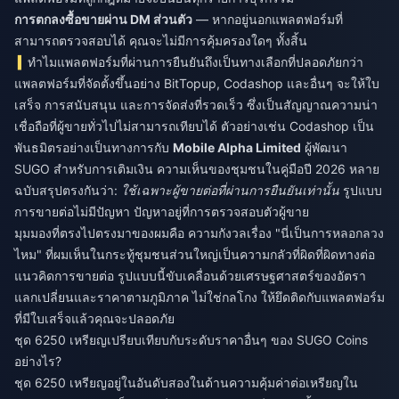
การตกลงซื้อขายผ่าน DM ส่วนตัว
— หากอยู่นอกแพลตฟอร์มที่
สามารถตรวจสอบได้ คุณจะไม่มีการคุ้มครองใดๆ ทั้งสิ้น
ทำไมแพลตฟอร์มที่ผ่านการยืนยันถึงเป็นทางเลือกที่ปลอดภัยกว่า
แพลตฟอร์มที่จัดตั้งขึ้นอย่าง BitTopup, Codashop และอื่นๆ จะให้ใบ
เสร็จ การสนับสนุน และการจัดส่งที่รวดเร็ว ซึ่งเป็นสัญญาณความน่า
เชื่อถือที่ผู้ขายทั่วไปไม่สามารถเทียบได้ ตัวอย่างเช่น Codashop เป็น
พันธมิตรอย่างเป็นทางการกับ
Mobile Alpha Limited
ผู้พัฒนา
SUGO สำหรับการเติมเงิน ความเห็นของชุมชนในคู่มือปี 2026 หลาย
ฉบับสรุปตรงกันว่า:
ใช้เฉพาะผู้ขายต่อที่ผ่านการยืนยันเท่านั้น
รูปแบบ
การขายต่อไม่มีปัญหา ปัญหาอยู่ที่การตรวจสอบตัวผู้ขาย
มุมมองที่ตรงไปตรงมาของผมคือ ความกังวลเรื่อง "นี่เป็นการหลอกลวง
ไหม" ที่ผมเห็นในกระทู้ชุมชนส่วนใหญ่เป็นความกลัวที่ผิดที่ผิดทางต่อ
แนวคิดการขายต่อ รูปแบบนี้ขับเคลื่อนด้วยเศรษฐศาสตร์ของอัตรา
แลกเปลี่ยนและราคาตามภูมิภาค ไม่ใช่กลโกง ให้ยึดติดกับแพลตฟอร์ม
ที่มีใบเสร็จแล้วคุณจะปลอดภัย
ชุด 6250 เหรียญเปรียบเทียบกับระดับราคาอื่นๆ ของ SUGO Coins
อย่างไร?
ชุด 6250 เหรียญอยู่ในอันดับสองในด้านความคุ้มค่าต่อเหรียญใน