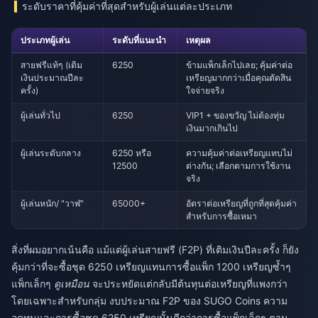
ระดับราคาที่คุ้มค่าที่สุดสำหรับผู้เล่นแต่ละประเภท
ประเภทผู้เล่น
ระดับที่แนะนำ
เหตุผล
สายฟรีแท้ๆ (เติม
6250
ข้ามแพ็กเล็กไปเลย; คุ้มค่าต่อ
เงินประมาณปีละ
เหรียญมากกว่าเมื่อคุณตัดสิน
ครั้ง)
ใจจ่ายจริง
ผู้เล่นทั่วไป
6250
VIP1 + ของขวัญ ไม่ต้องทุ่ม
เงินมากเกินไป
ผู้เล่นระดับกลาง
6250 หรือ
ความคุ้มค่าต่อเหรียญแทบไม่
12500
ต่างกัน; เลือกตามการใช้งาน
จริง
ผู้เล่นหนัก/ "วาฬ"
65000+
อัตราต่อเหรียญที่ถูกที่สุดคุ้มค่า
สำหรับการซื้อเหมา
สิ่งที่ผมอยากเน้นคือ แม้แต่ผู้เล่นสายฟรี (F2P) ที่เติมเงินปีละครั้ง ก็ยัง
คุ้มกว่าที่จะซื้อชุด 6250 เหรียญแทนการซื้อแพ็ก 1200 เหรียญซ้ำๆ
แพ็กเล็กๆ
ดูเหมือน
จะประหยัดแต่กลับมีต้นทุนต่อเหรียญที่แพงกว่า
โดยเฉพาะสำหรับกลุ่ม
งบประมาณ F2P ของ SUGO Coins
ความ
อดทนและการซื้อชุด 6250 เหรียญนั้นดีกว่าการซื้อแพ็กเล็กๆ ตาม