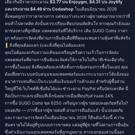
เดียวกันมีราคาประมาณ
$3.77 บน Enjoygm, $4.31 บน Joytify
และประมาณ $4.49 ผ่าน Codashop
ในเดือนมิถุนายน 2026
ทั้งหมดถูกกว่าราคาทางการ แต่ช่องว่างระหว่างผู้ขายต่ออาจมากกว่าที่
คนทั่วไปคาดคิด ดังนั้นควรเปรียบเทียบก่อนตัดสินใจ หากคุณกำลังมอง
หาช่องทางที่ถูกที่สุด แพลตฟอร์มที่ให้บริการ
เติม SUGO Coins ราคา
ถูก
พร้อมการจัดส่งที่ผ่านการยืนยันคือที่ที่คุณจะพบความคุ้มค่าที่แท้จริง
สิ่งที่คุณต้องแลก (และสิ่งที่คุณไม่ต้องแลก)
คุณไม่ต้องแลกกับความแท้ของเหรียญหรือความเร็วในการจัดส่ง
แพลตฟอร์มที่ผ่านการยืนยันจะจัดส่งให้ภายในไม่กี่นาทีเช่นเดียวกับ
การซื้อในแอป สิ่งที่คุณต้องแลกคือชั้นการคุ้มครองการซื้อในแอป คุณ
ต้องพึ่งพาระบบสนับสนุนของแพลตฟอร์มและกระบวนการโต้แย้งของ
ธนาคารแทนที่จะเป็นระบบคืนเงินของร้านค้าแอป สำหรับผู้ซื้อส่วน
ใหญ่ที่ใช้เว็บไซต์ที่เชื่อถือได้และชำระผ่าน PayPal หรือบัตรเครดิต นี่
ถือเป็นการแลกเปลี่ยนที่เล็กน้อยมากเมื่อเทียบกับส่วนลด 24%
การซื้อ SUGO Coins ชุด 6250 เหรียญจากผู้ขายต่อปลอดภัยหรือไม่?
ปลอดภัย — การซื้อจากผู้ขายต่อที่
ผ่านการยืนยันแล้ว
นั้นปลอดภัย
และรายงานการจัดส่งในเดือนมิถุนายน 2026 ก็ยืนยันเรื่องนี้ ความ
อันตรายไม่ได้อยู่ที่รูปแบบการขายต่อ แต่อยู่ที่ผู้ขายที่ไม่ผ่านการยืนยัน
ซึ่งดำเนินงานนอกแพลตฟอร์มที่ถูกกฎหมาย หากแยกสองส่วนนี้ออก