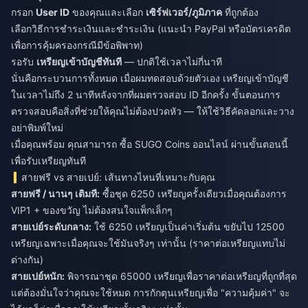
กรอก
User ID
ของคุณและเลือก
เซิร์ฟเวอร์/ภูมิภาค
ที่ถูกต้อง
เลือกวิธีการชำระเงินและชำระเงิน (แนะนำ PayPal หรือบัตรเครดิต
เพื่อการคุ้มครองกรณีมีข้อพิพาท)
รอรับ
เหรียญเข้าบัญชีทันที
— ปกติใช้เวลาไม่กี่นาที
นั่นคือกระบวนการทั้งหมด เมื่อผมทดสอบด้วยตัวเอง เหรียญเข้าบัญชี
ในเวลาไม่ถึง 2 นาทีหลังจากที่ผมตรวจสอบ ID อีกครั้ง ขั้นตอนการ
ตรวจสอบคือสิ่งที่ช่วยให้คุณไม่ต้องปวดหัว — ให้ใช้วิธีคัดลอกและวาง
อย่าพิมพ์ใหม่
เมื่อคุณพร้อม คุณสามารถ
ซื้อ SUGO Coins ออนไลน์
ผ่านขั้นตอนนี้
เพื่อรับเหรียญทันที
สายฟรี vs สายเปย์: เส้นทางไหนที่เหมาะกับคุณ
สายฟรี / นานๆ เติมที:
ซื้อชุด 6250 เหรียญครั้งเดียวเมื่อคุณต้องการ
VIP1 + ของขวัญ ไม่ต้องสนใจแพ็กเล็กๆ
สายเปย์ระดับกลาง:
ใช้ 6250 เหรียญเป็นค่าเริ่มต้น ขยับไป 12500
เหรียญเฉพาะเมื่อคุณจะใช้มันจริงๆ เท่านั้น (ราคาต่อเหรียญแทบไม่
ต่างกัน)
สายเปย์หนัก:
พิจารณาชุด 65000 เหรียญเพื่อราคาต่อเหรียญที่ถูกที่สุด
แต่ต้องมั่นใจว่าคุณจะใช้หมด การกักตุนเหรียญเพื่อ "ความคุ้มค่า" จะ