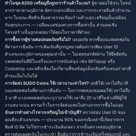
ทำไมชุด 6250 เหรียญถึงถูกกว่าร้านค้าในเกม?
ผู้ขายต่อใช้ประโยชน์
จากราคาตามภูมิภาค อัตราแลกเปลี่ยน และการกระจายสินค้าจำนวน
มาก ในขณะที่หลีกเลี่ยงค่าธรรมเนียมร้านค้าแอป เหรียญนั้นเหมือน
กันทุกประการ — เปลี่ยนแค่ช่องทางการซื้อเท่านั้น ส่วนลดเชิง
โครงสร้างนั้นถูกส่งต่อมาให้คุณในราคาที่ต่ำลง
การซื้อจากผู้ขายต่อปลอดภัยหรือไม่?
ปลอดภัย หากซื้อบนแพลตฟอร์ม
ที่ผ่านการยืนยัน การเติมเงินที่ถูกกฎหมายต้องการเพียง User ID
ตัวเลขและภูมิภาคของคุณเท่านั้น — ไม่เคยขอรหัสผ่าน ให้ยึดติดกับ
แพลตฟอร์มที่มีใบเสร็จและการสนับสนุน เช่น BitTopup หรือ
Codashop และหลีกเลี่ยงใครก็ตามที่ขอข้อมูลล็อกอินหรือเสนอราคาที่
ต่ำจนเป็นไปไม่ได้
การจัดส่ง SUGO Coins ใช้เวลานานเท่าไหร่?
ปกติใช้เวลาไม่กี่นาที
บนแพลตฟอร์มที่ผ่านการยืนยัน — ในการทดสอบของผมใช้เวลาไม่ถึง
2 นาที บางแพลตฟอร์มระบุว่าอาจใช้เวลาถึง 20 นาทีในช่วงที่มีผู้ใช้
งานหนาแน่น ความเร็วในการจัดส่งแทบไม่ต่างจากการซื้อในแอป
ฉันควรทำอย่างไรหากเหรียญไม่เข้าบัญชี?
ตรวจสอบ User ID ของ
คุณทีละตัวเลขก่อน — ประมาณ 90% ของกรณีเหล่านี้เกิดจากการ
พิมพ์ ID ผิด ไม่ใช่การชำระเงินล้มเหลว จากนั้นตรวจสอบภูมิภาค
ตรวจสอบยอดเงินในกระเป๋า ยืนยันว่าการชำระเงินเสร็จสมบูรณ์ และ