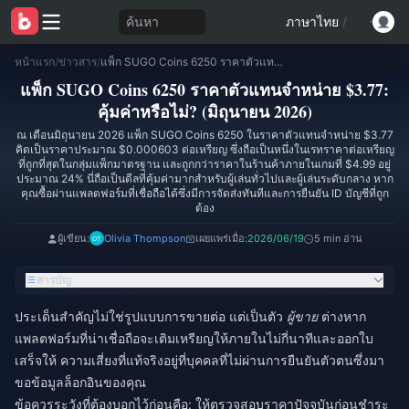
ค้นหา
ภาษาไทย
/
หน้าแรก
/
ข่าวสาร
/
แพ็ก SUGO Coins 6250 ราคาตัวแทนจำหน่าย $3.77: คุ้มค่าหรือไม่? (มิถุนายน 2026)
แพ็ก SUGO Coins 6250 ราคาตัวแทนจำหน่าย $3.77:
คุ้มค่าหรือไม่? (มิถุนายน 2026)
ณ เดือนมิถุนายน 2026 แพ็ก SUGO Coins 6250 ในราคาตัวแทนจำหน่าย $3.77
คิดเป็นราคาประมาณ $0.000603 ต่อเหรียญ ซึ่งถือเป็นหนึ่งในเรทราคาต่อเหรียญ
ที่ถูกที่สุดในกลุ่มแพ็กมาตรฐาน และถูกกว่าราคาในร้านค้าภายในเกมที่ $4.99 อยู่
ประมาณ 24% นี่ถือเป็นดีลที่คุ้มค่ามากสำหรับผู้เล่นทั่วไปและผู้เล่นระดับกลาง หาก
คุณซื้อผ่านแพลตฟอร์มที่เชื่อถือได้ซึ่งมีการจัดส่งทันทีและการยืนยัน ID บัญชีที่ถูก
ต้อง
ผู้เขียน:
Olivia Thompson
เผยแพร่เมื่อ:
2026/06/19
5 min อ่าน
สารบัญ
ประเด็นสำคัญไม่ใช่รูปแบบการขายต่อ แต่เป็นตัว
ผู้ขาย
ต่างหาก
แพลตฟอร์มที่น่าเชื่อถือจะเติมเหรียญให้ภายในไม่กี่นาทีและออกใบ
เสร็จให้ ความเสี่ยงที่แท้จริงอยู่ที่บุคคลที่ไม่ผ่านการยืนยันตัวตนซึ่งมา
ขอข้อมูลล็อกอินของคุณ
ข้อควรระวังที่ต้องบอกไว้ก่อนคือ: ให้ตรวจสอบราคาปัจจุบันก่อนชำระ