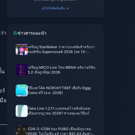
ดูโปรไฟล์ฉบับเต็ม →
ว่า
ข่าวสารแนะนำ
เหรียญ StarMaker ราคาประหยัดสำหรับกา
รออดิชัน SupernovaX 2026 (ลด 12-
23%)
เหรียญ MICO Live โซน MENA หลังเวอร์ชัน
้น
5.2: ดีลถูกที่สุด 2026
ง
วิธีแลกโค้ด NCRCKYT8EF เพื่อรับ Eggy
อร์
Coins ฟรี (ส.ค. 2026)
มือ
Taka Live 1.2.11 แบตหมดไวหลังอัปเดต
เดือนกรกฎาคม 2026? สาเหตุและวิธีแก้
CDK G-COIN ของ PUBG เดือนมิถุนายน
2026: โปรโมชั่น x2 ราคา $91.43 คุ้มค่า