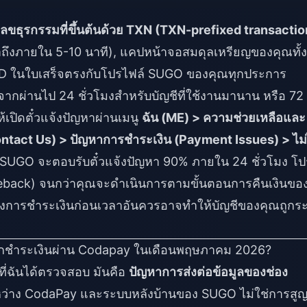
ลขธุรกรรมที่ขึ้นต้นด้วย TXN (TXN-prefixed transactio
าถึงภายใน 5-10 นาที), แคปหน้าจอสมดุลเหรียญของคุณทั้ง
 ID ในใบเสร็จตรงกับโปรไฟล์ SUGO ของคุณทุกประการ
งจากผ่านไป 24 ชั่วโมงสำหรับบัญชีที่ใช้งานมานาน หรือ 72
ห้เปิดตั๋วแจ้งปัญหาผ่านเมนู
ฉัน (ME) > ความช่วยเหลือและ
ontact Us) > ปัญหาการชำระเงิน (Payment Issues) > ไม่
SUGO จะตอบรับตั๋วแจ้งปัญหา 90% ภายใน 24 ชั่วโมง โ
geback) จนกว่าคุณจะดำเนินการตามขั้นตอนการคืนเงินขอ
ย้งการชำระเงินก่อนเวลาอันควรอาจทำให้บัญชีของคุณถูกระ
กชำระเงินผ่าน Codapay ในเดือนพฤษภาคม 2026?
ี่ฉันได้ตรวจสอบ มันคือ
ปัญหาการส่งต่อข้อมูลของช่อง
ว่าง CodaPay และระบบหลังบ้านของ SUGO ไม่ใช่การสู