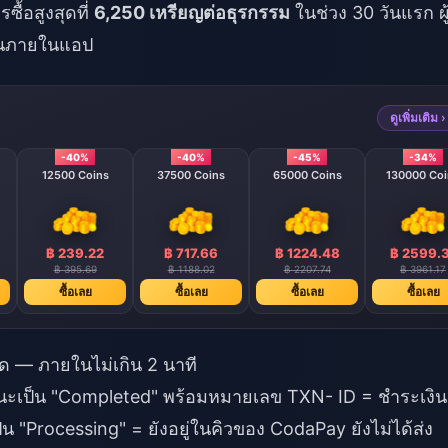
ื้อสูงสุดที่
6,250 เหรียญต่อธุรกรรม
ในช่วง 30 วันแรก ผู
ตือนภายในแอป
ดูเพิ่มเติม ›
-40%
-40%
-45%
-34%
12500 Coins
37500 Coins
65000 Coins
130000 Coi
฿ 239.22
฿ 717.66
฿ 1224.48
฿ 2599.
฿ 395.69
฿ 1188.02
฿ 2207.74
฿ 3961.17
ซื้อเลย
ซื้อเลย
ซื้อเลย
ซื้อเลย
ด — ภายในไม่เกิน 2 นาที
เป็น "Completed" พร้อมหมายเลข TXN- ID = ชำระเงิน
็น "Processing" = ยังอยู่ในคิวของ CodaPay ยังไม่ได้ส่ง