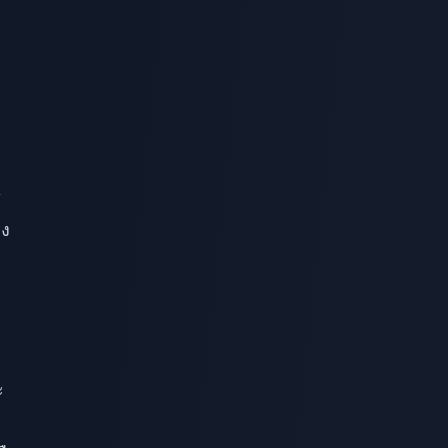
y
าง
ะ