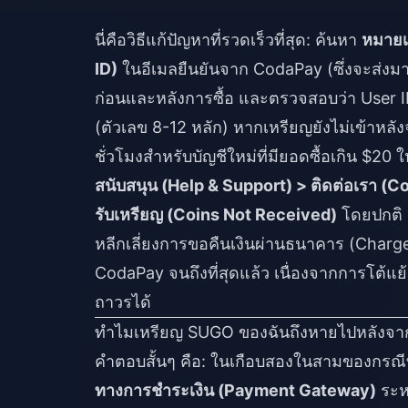
นี่คือวิธีแก้ปัญหาที่รวดเร็วที่สุด: ค้นหา
หมายเ
ID)
ในอีเมลยืนยันจาก CodaPay (ซึ่งจะส่งม
ก่อนและหลังการซื้อ และตรวจสอบว่า User
(ตัวเลข 8-12 หลัก) หากเหรียญยังไม่เข้าหลั
ชั่วโมงสำหรับบัญชีใหม่ที่มียอดซื้อเกิน $20 ใ
สนับสนุน (Help & Support) > ติดต่อเรา (C
รับเหรียญ (Coins Not Received)
โดยปกติ 
หลีกเลี่ยงการขอคืนเงินผ่านธนาคาร (Char
CodaPay จนถึงที่สุดแล้ว เนื่องจากการโต้แ
ถาวรได้
ทำไมเหรียญ SUGO ของฉันถึงหายไปหลังจา
คำตอบสั้นๆ คือ: ในเกือบสองในสามของกรณีท
ทางการชำระเงิน (Payment Gateway)
ระห