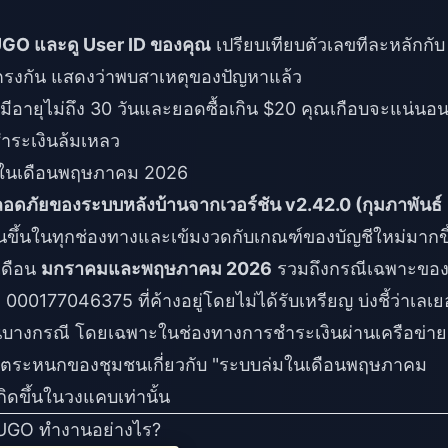
 SUGO และดู User ID ของคุณ
เปรียบเทียบตัวเลขทีละหลักกับ
่ตรงกัน แสดงว่าพบสาเหตุของปัญหาแล้ว
อายุไม่ถึง 30 วันและยอดซื้อเกิน $20 คุณเกือบจะแน่นอน
ำระเงินล้มเหลว
O ในเดือนพฤษภาคม 2026
อดภัยของระบบหลังบ้านจากเวอร์ชัน v2.42.0 (กุมภาพันธ์
ึ้นในทุกช่องทางและเข้มงวดกับเกณฑ์ของบัญชีใหม่มากขึ
เดือน
มกราคมและพฤษภาคม 2026
รวมถึงกรณีเฉพาะขอ
177046375 ที่ค้างอยู่โดยไม่ได้รับเหรียญ บ่งชี้ว่าเลเย
บางกรณี โดยเฉพาะในช่องทางการชำระเงินผ่านเครือข่าย
มตื่นตระหนกของชุมชนเกี่ยวกับ "ระบบล่มในเดือนพฤษภาคม
ิดขึ้นในวงแคบเท่านั้น
SUGO ทำงานอย่างไร?