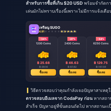
สำหรับการซื้อที่เกิน $20 USD
พร้อมจำกัดการซ
เล่นมักไม่ทราบเรื่องนี้เพราะไม่มีการแจ้งเ
เหรียญ SUGO
4.91
632 ขายแล้ว
-34%
-47%
-34%
1200 Coins
2400 Coins
6250 Coins
฿ 25.68
฿ 46.63
฿ 129.75
฿ 39.16
฿ 87.82
฿ 197.59
ซื้อเลย
ซื้อเลย
ซื้อเลย
วิธีตรวจสอบว่าคุณกำลังเจอปัญหาสาเหตุใ
ตรวจสอบอีเมลจาก CodaPay ก่อน
หากสถานะ
สำเร็จ ปัญหาอยู่ที่ขั้นตอนถัดไป หากสถานะเป