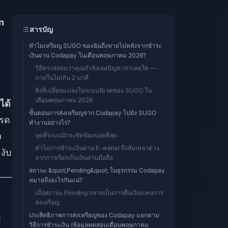
n
สารบัญ
ทำไมเหรียญ SUGO ของฉันถึงหายไปหลังจากชำระ
เงินผ่าน Codapay ในเดือนพฤษภาคม 2026?
วิธีตรวจสอบว่าคุณกำลังเจอปัญหาสาเหตุใด —
ภายในไม่เกิน 2 นาที
สิ่งที่เปลี่ยนแปลงในระบบนิเวศของ SUGO ใน
เดือนพฤษภาคม 2026
ได้
ขั้นตอนการส่งเหรียญจาก Codapay ไปยัง SUGO
ปรด
ทำงานอย่างไร?
ง
จุดที่ระบบมักจะขัดข้องบ่อยที่สุด
ทำไมการชำระเงินผ่าน E-wallet ถึงล้มเหลวต่าง
งับ
จากการเรียกเก็บเงินผ่านมือถือ
สถานะ &quot;Pending&quot; ในธุรกรรม Codapay
หมายถึงอะไรกันแน่?
เมื่อสถานะ Pending กลายเป็นการคืนเงินแทนการ
ส่งเหรียญ
ประสิทธิภาพการส่งเหรียญของ Codapay แยกตาม
ญ
วิธีการชำระเงิน (ข้อมูลทดสอบเดือนพฤษภาคม