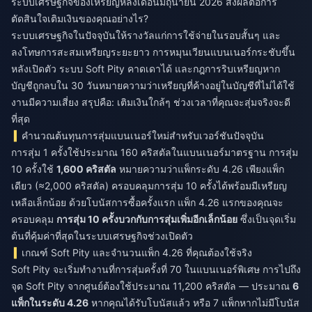
ระบบเศรษฐกิจของเหรียญหลังเดือนมิถุนายน 2026 ส่งผลต่อการ
ตัดสินใจเติมเงินของคุณอย่างไร?
ระบบเศรษฐกิจในปัจจุบันให้รางวัลแก่การใช้จ่ายในรอบสั้นๆ และ
ลงโทษการสะสมเหรียญระยะยาว การหมุนเวียนแบนเนอร์กระชับขึ้น
หลังเปิดตัว ระบบ Soft Pity คาดเดาได้ และกฎการริบเหรียญหาก
บัญชีถูกลบใน 30 วันหมายความว่าเหรียญที่ค้างอยู่ในบัญชีที่ไม่ได้ใช้
งานมีความเสี่ยง สรุปคือ: เติมเงินใกล้ๆ ช่วงเวลาที่คุณจะสุ่มจริงจะดี
ที่สุด
คำนวณต้นทุนการสุ่มแบนเนอร์ใหม่สำหรับเวอร์ชันปัจจุบัน
การสุ่ม 1 ครั้งใช้ประมาณ 160 คริสตัลในแบนเนอร์มาตรฐาน การสุ่ม
10 ครั้งใช้
1,600 คริสตัล
หมายความว่าแพ็กระดับ 4.26 เพียงแพ็ก
เดียว (≈2,000 คริสตัล) ครอบคลุมการสุ่ม 10 ครั้งได้พร้อมมีเหรียญ
เหลือเล็กน้อย ด้วยโบนัสการซื้อครั้งแรก แพ็ก 4.26 แรกของคุณจะ
ครอบคลุม
การสุ่ม 10 ครั้งบวกกับการสุ่มเพิ่มอีกเล็กน้อย
ซึ่งเป็นจุดเริ่ม
ต้นที่คุ้มค่าที่สุดในระบบเศรษฐกิจช่วงเปิดตัว
เกณฑ์ Soft Pity และจำนวนแพ็ก 4.26 ที่คุณต้องใช้จริง
Soft Pity จะเริ่มทำงานที่การสุ่มครั้งที่ 70 ในแบนเนอร์พิเศษ การไปถึง
จุด Soft Pity จากศูนย์ต้องใช้ประมาณ 11,200 คริสตัล — ประมาณ
6
แพ็กในระดับ 4.26
หากคุณได้รับโบนัสแล้ว หรือ 7 แพ็กหากไม่มีโบนัส