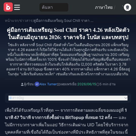
ค้นหา
ภาษาไทย
/
หน้าแรก
/
ข่าวสาร
/
คู่มือการเติมเหรียญ Soul Chill ราคา 4.26 หลังเปิดตัวในเดือนมิถุนายน 2026: ราคาจริง โบนัส และบทสรุป
คู่มือการเติมเหรียญ Soul Chill ราคา 4.26 หลังเปิดตัว
ในเดือนมิถุนายน 2026: ราคาจริง โบนัส และบทสรุป
ใช่แล้ว หลังจากที่ Soul Chill เปิดตัวทั่วโลกในเดือนมิถุนายน 2026 แพ็กเหรียญ
ราคา 4.26 ดอลลาร์ ก็เปิดให้ใช้งานได้แล้วในทุกภูมิภาคที่รองรับ และยังคงเป็น
หนึ่งในแพ็กขนาดเล็กที่คุ้มค่าที่สุด โดยมอบเหรียญพื้นฐานประมาณ 300 เหรียญ
พร้อมโบนัสการซื้อครั้งแรก 100% ซึ่งจะทำให้คุณได้รับเหรียญเพิ่มขึ้นเกือบสองเท่า
จากราคาที่ตรวจสอบแล้วในระดับใกล้เคียงกัน (2,000 คริสตัล ในราคา 3.78
ดอลลาร์ ผ่าน BitTopup ซึ่งลดราคา 40% จากราคาเต็ม) แพ็กราคา 4.26 นี้จัดอยู่
ในกลุ่ม "แพ็กเริ่มต้นขนาดเล็ก" เช่นเดียวกันและมีกลไกการทำงานแบบเดียวกัน
ผู้เขียน:
Alex Turner
เผยแพร่เมื่อ:
2026/06/15
5 min อ่าน
สารบัญ
เพื่อให้ได้รับเหรียญเร็วที่สุด — จากการติดตามผลเฉลี่ยของผมอยู่ที่
1
นาที 47 วินาที จากการสั่งซื้อผ่าน BitTopup ทั้งหมด 12 ครั้ง
— และ
ไม่มีการบวกราคาเพิ่มในแอป วิธีการเติมผ่าน UID โดยใช้บริการจาก
บุคคลที่สามที่เชื่อถือได้ถือเป็นช่องทางที่มีประสิทธิภาพที่สุดในขณะนี้