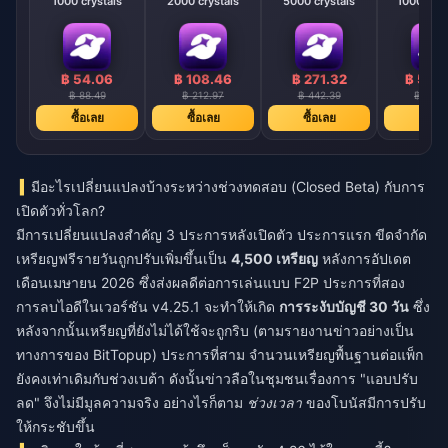
1000 crystals
2000 crystals
5000 crystals
10000 cry
฿ 54.06
฿ 108.46
฿ 271.32
฿ 542
฿ 88.49
฿ 212.97
฿ 442.39
฿ 884.
ซื้อเลย
ซื้อเลย
ซื้อเลย
ซื้อเล
มีอะไรเปลี่ยนแปลงบ้างระหว่างช่วงทดสอบ (Closed Beta) กับการ
เปิดตัวทั่วโลก?
มีการเปลี่ยนแปลงสำคัญ 3 ประการหลังเปิดตัว ประการแรก ขีดจำกัด
เหรียญฟรีรายวันถูกปรับเพิ่มขึ้นเป็น
4,500 เหรียญ
หลังการอัปเดต
เดือนเมษายน 2026 ซึ่งส่งผลดีต่อการเล่นแบบ F2P ประการที่สอง
การลบไอดีในเวอร์ชัน v4.25.1 จะทำให้เกิด
การระงับบัญชี 30 วัน
ซึ่ง
หลังจากนั้นเหรียญที่ยังไม่ได้ใช้จะถูกริบ (ตามรายงานข่าวอย่างเป็น
ทางการของ BitTopup) ประการที่สาม จำนวนเหรียญพื้นฐานต่อแพ็ก
ยังคงเท่าเดิมกับช่วงเบต้า ดังนั้นข่าวลือในชุมชนเรื่องการ "แอบปรับ
ลด" จึงไม่มีมูลความจริง อย่างไรก็ตาม
ช่วงเวลา
ของโบนัสมีการปรับ
ให้กระชับขึ้น