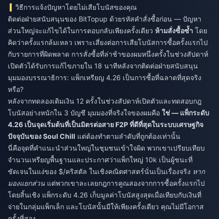
วิธีการแจ้งปัญหาโดยไม่เสียโบนัสของคุณ
ติดต่อฝ่ายสนับสนุนของ BitTopup ด้วยรหัสคำสั่งซื้อก่อน — ปัญหา
ส่วนใหญ่จะแก้ไขได้ในการตอบกลับเพียงครั้งเดียว
ห้ามสั่งซื้อซ้ำ
โดย
คิดว่าครั้งแรกล้มเหลว เพราะเสี่ยงต่อการเสียโบนัสการซื้อครั้งแรกไป
กับรายการที่ผิดพลาด การสั่งซื้อที่ล่าช้าของผมหนึ่งครั้งในช่วงสัปดาห์
เปิดตัวได้รับการแก้ไขภายใน 18 นาทีหลังจากติดต่อฝ่ายสนับสนุน
มุมมองบรรณาธิการ: แพ็กเหรียญ 4.26 เป็นการซื้อที่ฉลาดที่สุดจริง
หรือ?
หลังจากทดลองเติมเงิน 12 ครั้งในช่วงสัปดาห์เปิดตัวและทดสอบกฎ
โบนัสอย่างหนักใน 3 บัญชี มุมมองที่จริงใจของผมคือ
ใช่ — แพ็กระดับ
4.26 เป็นจุดเริ่มต้นที่เป็นมิตรต่อสาย F2P ที่ดีที่สุดในระบบเศรษฐกิจ
ปัจจุบันของ Soul Chill
แต่ต้องทำตามลำดับที่ถูกต้องเท่านั้น
นี่คือจุดที่คำแนะนำส่วนใหญ่ในชุมชนเข้าใจผิด พวกเขาเปรียบเทียบ
จำนวนเหรียญพื้นฐานและประกาศว่าแพ็กใหญ่ 10k เป็นผู้ชนะที่
ชัดเจนในแง่ของ $/คริสตัล ในเชิงคณิตศาสตร์นั่นเป็นเรื่องจริง
หาก
มองแยกส่วน
แต่พวกเขาละเลยกฎการคูณสองจากการซื้อครั้งแรกไป
โดยสิ้นเชิง แพ็กระดับ 4.26 เก็บมูลค่าโบนัสสูงสุดเมื่อเทียบกับเงินที่
จ่ายในกลุ่มแพ็กเล็ก และโบนัสนั้นมีให้เพียงครั้งเดียว คุณไม่มีโอกาส
ครั้งที่สอง