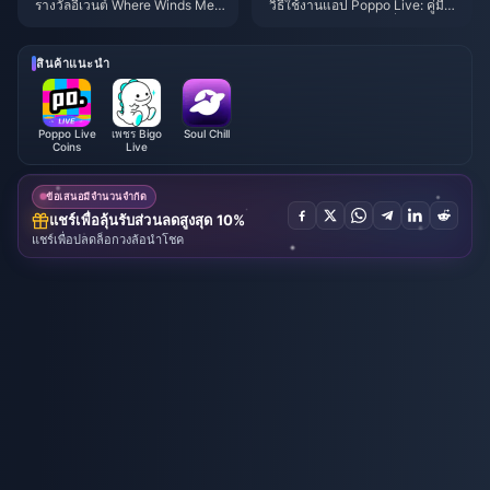
รางวัลอีเวนต์ Where Winds Mee
วิธีใช้งานแอป Poppo Live: คู่มือ
t ฤดูใบไม้ร่วงบนภูเขา กรกฎาคม
ฉบับสมบูรณ์สำหรับผู้เริ่มต้น | กรก
2026: รายชื่อทั้งหมด, สกุลเงิน แล
ฎาคม 2026
ะลำดับความสำคัญ
สินค้าแนะนำ
Poppo Live
เพชร Bigo
Soul Chill
Coins
Live
ข้อเสนอมีจำนวนจำกัด
แชร์เพื่อลุ้นรับส่วนลดสูงสุด 10%
แชร์เพื่อปลดล็อกวงล้อนำโชค