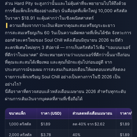
ส่วน Hard Pity จะสูงกว่านั้นและไม่คุ้มค่าที่จะพยายามไปให้ถึงด้วย
การซื้อแพ็กเล็กเพียงอย่างเดียว นั่นคือจุดที่แพ็กใหญ่ 10,000 คริสตัล
ในราคา $18.91 จะคุ้มค่ากว่าในเชิงคณิตศาสตร์
ความเสี่ยงจากภาวะเงินเฟ้อหากคุณสะสมเหรียญระยะยาว
การสะสมเหรียญเกิน 60 วันเป็นความผิดพลาดที่เห็นได้ชัด จังหวะการ
ออกตัวละครใหม่ของ Soul Chill หลังเดือนมิถุนายน 2026 จะมีตัว
ละครพิเศษใหม่ทุกๆ 3 สัปดาห์ — การเก็บคริสตัลไว้เพื่อ "รอแบนเนอร์
ที่ดีกว่าในอนาคต" มักจะหมายความว่าแบนเนอร์ที่ดีกว่านั้นมาถึงก่อน
ที่คุณจะสะสมได้เพียงพอ และคุณก็มักจะสุ่มไปก่อนอยู่ดี จาก
ประสบการณ์ของผม การสะสมเกินสองเดือนให้ผลตอบแทนที่ลดลง
รายการแพ็กเหรียญ Soul Chill อย่างเป็นทางการในปี 2026 เป็น
อย่างไร?
นี่คือราคาที่ตรวจสอบแล้วหลังเดือนเมษายน 2026 สำหรับทุกระดับ
ผ่านการเติมเงินจากบุคคลที่สามที่เชื่อถือได้
ขนาดแพ็ก
ราคา (USD)
ส่วนลดหลังเดือนเมษายน
ราคาจริงต
1,000 คริสตัล
$1.89
ลด 40% จาก $2.62
$1.89
2,000 คริสตัล
$3.78
40%
$1.89