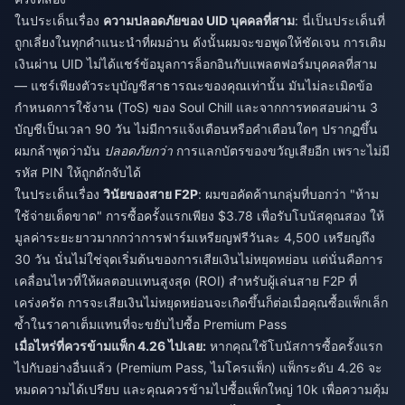
ในประเด็นเรื่อง
ความปลอดภัยของ UID บุคคลที่สาม
: นี่เป็นประเด็นที่
ถูกเลี่ยงในทุกคำแนะนำที่ผมอ่าน ดังนั้นผมจะขอพูดให้ชัดเจน การเติม
เงินผ่าน UID ไม่ได้แชร์ข้อมูลการล็อกอินกับแพลตฟอร์มบุคคลที่สาม
— แชร์เพียงตัวระบุบัญชีสาธารณะของคุณเท่านั้น มันไม่ละเมิดข้อ
กำหนดการใช้งาน (ToS) ของ Soul Chill และจากการทดสอบผ่าน 3
บัญชีเป็นเวลา 90 วัน ไม่มีการแจ้งเตือนหรือคำเตือนใดๆ ปรากฏขึ้น
ผมกล้าพูดว่ามัน
ปลอดภัยกว่า
การแลกบัตรของขวัญเสียอีก เพราะไม่มี
รหัส PIN ให้ถูกดักจับได้
ในประเด็นเรื่อง
วินัยของสาย F2P
: ผมขอคัดค้านกลุ่มที่บอกว่า "ห้าม
ใช้จ่ายเด็ดขาด" การซื้อครั้งแรกเพียง $3.78 เพื่อรับโบนัสคูณสอง ให้
มูลค่าระยะยาวมากกว่าการฟาร์มเหรียญฟรีวันละ 4,500 เหรียญถึง
30 วัน นั่นไม่ใช่จุดเริ่มต้นของการเสียเงินไม่หยุดหย่อน แต่นั่นคือการ
เคลื่อนไหวที่ให้ผลตอบแทนสูงสุด (ROI) สำหรับผู้เล่นสาย F2P ที่
เคร่งครัด การจะเสียเงินไม่หยุดหย่อนจะเกิดขึ้นก็ต่อเมื่อคุณซื้อแพ็กเล็ก
ซ้ำในราคาเต็มแทนที่จะขยับไปซื้อ Premium Pass
เมื่อไหร่ที่ควรข้ามแพ็ก 4.26 ไปเลย:
หากคุณใช้โบนัสการซื้อครั้งแรก
ไปกับอย่างอื่นแล้ว (Premium Pass, ไมโครแพ็ก) แพ็กระดับ 4.26 จะ
หมดความได้เปรียบ และคุณควรข้ามไปซื้อแพ็กใหญ่ 10k เพื่อความคุ้ม