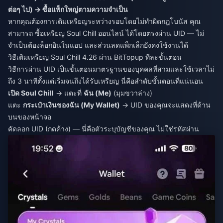
ต่อๆ ไป) → ซื้อแพ็กใหญ่ตามความจำเป็น
หากคุณต้องการเติมเหรียญระหว่างรอบโดยไม่ทำผิดกฎโบนัส คุณ
สามารถ
ซื้อเหรียญ Soul Chill ออนไลน์
ได้โดยตรงผ่าน UID — ไม่
จำเป็นต้องล็อกอินในแอป และส่วนลดแพ็กเล็กยังคงใช้งานได้
วิธีเติมเหรียญ Soul Chill 4.26 ผ่าน BitTopup ทีละขั้นตอน
วิธีการผ่าน UID เป็นขั้นตอนมาตรฐานของบุคคลที่สามและใช้เวลาไม่
ถึง 3 นาทีตั้งแต่เริ่มจนถึงได้รับเหรียญ นี่คือลำดับขั้นตอนที่แน่นอน
เปิด Soul Chill
→ แตะที่
ฉัน (Me)
(มุมขวาล่าง)
แตะ
กระเป๋าเงินของฉัน (My Wallet)
→ UID ของคุณจะแสดงที่ด้าน
บนของหน้าจอ
คัดลอก UID (กดค้าง) — นี่คือตัวระบุบัญชีของคุณ ไม่ใช่รหัสผ่าน