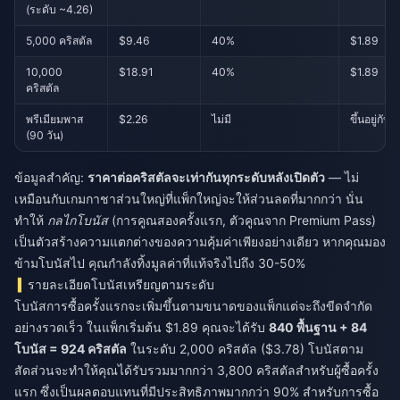
(ระดับ ~4.26)
5,000 คริสตัล
$9.46
40%
$1.89
10,000
$18.91
40%
$1.89
คริสตัล
พรีเมียมพาส
$2.26
ไม่มี
ขึ้นอยู่กับ
(90 วัน)
ข้อมูลสำคัญ:
ราคาต่อคริสตัลจะเท่ากันทุกระดับหลังเปิดตัว
— ไม่
เหมือนกับเกมกาชาส่วนใหญ่ที่แพ็กใหญ่จะให้ส่วนลดที่มากกว่า นั่น
ทำให้
กลไกโบนัส
(การคูณสองครั้งแรก, ตัวคูณจาก Premium Pass)
เป็นตัวสร้างความแตกต่างของความคุ้มค่าเพียงอย่างเดียว หากคุณมอง
ข้ามโบนัสไป คุณกำลังทิ้งมูลค่าที่แท้จริงไปถึง 30-50%
รายละเอียดโบนัสเหรียญตามระดับ
โบนัสการซื้อครั้งแรกจะเพิ่มขึ้นตามขนาดของแพ็กแต่จะถึงขีดจำกัด
อย่างรวดเร็ว ในแพ็กเริ่มต้น $1.89 คุณจะได้รับ
840 พื้นฐาน + 84
โบนัส = 924 คริสตัล
ในระดับ 2,000 คริสตัล ($3.78) โบนัสตาม
สัดส่วนจะทำให้คุณได้รับรวมมากกว่า 3,800 คริสตัลสำหรับผู้ซื้อครั้ง
แรก ซึ่งเป็นผลตอบแทนที่มีประสิทธิภาพมากกว่า 90% สำหรับการซื้อ