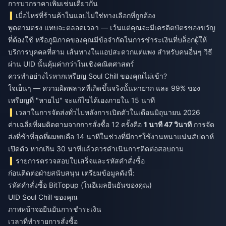
การบวกราคาเพิ่มเช่นเดียวกัน
เมื่อไหร่ที่ร้านค้าในแอปไม่ใช่ทางเลือกที่ถูกต้อง
พูดตามตรง แทบจะตลอดเวลา — เว้นแต่คุณจะมีเครดิตบัตรของขวัญ
ที่ต้องใช้ หรือภูมิภาคของคุณมีข้อจำกัดในการชำระเงินที่บล็อกผู้ให้
บริการบุคคลที่สาม เส้นทางในแอปสะดวกแต่แพง สำหรับคนอื่นๆ วิธี
ผ่าน UID นั้นคุ้มค่ากว่าในเชิงคณิตศาสตร์
ควรทำอย่างไรหากเหรียญ Soul Chill ของคุณไม่เข้า?
ใจเย็นๆ — ความผิดพลาดที่เกิดขึ้นจริงนั้นหายาก และ 99% ของ
เหรียญที่ "หายไป" จะแก้ไขได้เองภายใน 15 นาที
เวลาในการจัดส่งทั่วไปหลังการเปิดตัวในเดือนมิถุนายน 2026
ค่าเฉลี่ยที่ผมติดตามจากการสั่งซื้อ 12 ครั้งคือ
1 นาที 47 วินาที
การจัด
ส่งที่ช้าที่สุดที่ผมพบคือ 14 นาทีในช่วงที่มีการใช้งานหนาแน่นสัปดาห์
เปิดตัว หากเกิน 30 นาทีแล้วควรดำเนินการติดต่อสอบถาม
รายการตรวจสอบใบเสร็จและรหัสคำสั่งซื้อ
ก่อนติดต่อฝ่ายสนับสนุน เตรียมข้อมูลดังนี้:
รหัสคำสั่งซื้อ BitTopup (ในอีเมลยืนยันของคุณ)
UID Soul Chill ของคุณ
ภาพหน้าจอยืนยันการชำระเงิน
เวลาที่ทำรายการสั่งซื้อ