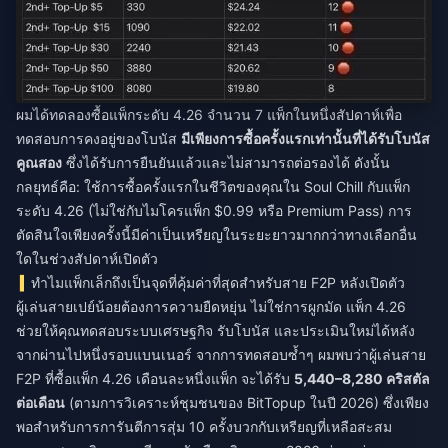
ผมได้ทดลองซื้อแพ็กระดับ 4.26 จำนวน 7 แพ็กในหนึ่งสัปดาห์เพื่อ
ทดสอบการคงอยู่ของโบนัส
มีเพียงการซื้อครั้งแรกเท่านั้นที่ได้รับโบนัส
คูณสอง
ซึ่งได้รับการยืนยันแล้วและไม่สามารถต่อรองได้ ดังนั้น
กลยุทธ์คือ: ใช้การซื้อครั้งแรกในชีวิตของคุณใน Soul Chill กับแพ็ก
ระดับ 4.26 (ไม่ใช่กับไมโครแพ็ก $0.99 หรือ Premium Pass) การ
ตัดสินใจเพียงครั้งนี้มีค่าเป็นเหรียญในระยะยาวมากกว่าทางเลือกอื่น
ใดในช่วงสัปดาห์เปิดตัว
ทำไมแพ็กเล็กถึงเป็นจุดที่คุ้มค่าที่สุดสำหรับสาย F2P หลังเปิดตัว
ผู้เล่นสายเปย์น้อยต้องการความยืดหยุ่น ไม่ใช่การผูกมัด แพ็ก 4.26
ช่วยให้คุณทดสอบระบบเศรษฐกิจ รับโบนัส และประเมินใหม่ได้หลัง
จากผ่านไปหนึ่งรอบแบนเนอร์ จากการทดสอบซ้ำๆ ผมพบว่าผู้เล่นสาย
F2P ที่ซื้อแพ็ก 4.26 เดือนละหนึ่งแพ็ก จะได้รับ
5,440–8,280 คริสตัล
ต่อเดือน
(ตามการวิเคราะห์ชุมชนของ BitTopup ในปี 2026) ซึ่งเพียง
พอสำหรับการการันตีการสุ่ม 10 ครั้งบวกกับเหรียญที่เหลือสะสม