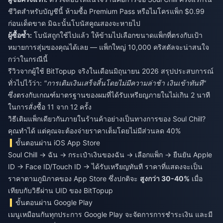
ชีวิตสำหรับบัญชีนี้ ห้ามซื้อ Premium Pass หรือไมโครแพ็ก $0.99
ก่อนเด็ดขาด มิฉะนั้นโบนัสคูณสองจะหายไป
ผู้ซื้อซ้ำ:
โบนัสถูกใช้ไปแล้ว ให้ข้ามไปเลือกขนาดแพ็กที่ตรงกับเป้า
หมายการสุ่มของคุณได้เลย — แพ็กใหญ่ 10,000 คริสตัลจะน่าสนใจ
กว่าในกรณีนี้
รีวิวจากผู้ใช้ BitTopup จริงในเดือนมิถุนายน 2026 สรุปประสบการณ์
ทั่วไปไว้ว่า:
"การเติมเงินเสร็จสิ้นโดยไม่มีความล่าช้า เงินเข้าทันที"
ซึ่งตรงกับเกณฑ์มาตรฐานของผมที่ได้รับเหรียญภายในไม่เกิน 2 นาที
ในการสั่งซื้อ 11 จาก 12 ครั้ง
วิธีเติมแพ็กเดียวกันภายในร้านค้าอย่างเป็นทางการของ Soul Chill?
คุณทำได้ แต่คุณจะต้องจ่ายราคาเต็มโดยไม่มีส่วนลด 40%
ขั้นตอนผ่าน iOS App Store
Soul Chill → ฉัน → กระเป๋าเงินของฉัน → เลือกแพ็ก → ยืนยัน Apple
ID → Face ID/Touch ID → ได้รับเหรียญทันที ราคาที่แสดงจะเป็น
ราคาตามภูมิภาคของ App Store ซึ่งปกติจะ
สูงกว่า 30-40%
เมื่อ
เทียบกับวิธีผ่าน UID ของ BitTopup
ขั้นตอนผ่าน Google Play
เมนูเหมือนกันทุกประการ Google Play จะจัดการการชำระเงิน และมี