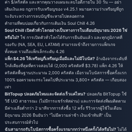
ค่า $/คริสตัล และหากคุณวางแผนจะลบไอดีภายใน 30 วัน — อย่า
เติมเงินเลย กฎการริบเหรียญของ v4.25.1 หมายความว่าเหรียญที่ถูก
ระงับระหว่างการลบบัญชีจะหายไปตลอดกาล
คำถามที่พบบ่อยเกี่ยวกับการเติมเงิน Soul Chill 4.26
Soul Chill เปิดตัวทั่วโลกอย่างเป็นทางการในเดือนมิถุนายน 2026 ใช่
หรือไม่?
ใช่ การเปิดตัวทั่วโลกได้รับการยืนยันแล้ว และทุกภูมิภาคที่
รองรับ (NA, SEA, EU, LATAM) สามารถเข้าถึงรายการแพ็กเกจ
ทั้งหมด รวมถึงแพ็กเล็กระดับ 4.26
แพ็ก $4.26 ให้เหรียญกี่เหรียญเมื่อมีและไม่มีโบนัส?
อ้างอิงจากระดับที่
ใกล้เคียงที่สุดที่ตรวจสอบได้ (2,000 คริสตัลที่ $3.78) แพ็ก 4.26 ให้
คริสตัลพื้นฐานประมาณ 2,000 คริสตัล เมื่อรวมโบนัสการซื้อครั้งแรก
100% ยอดรวมจะกระโดดไปที่ประมาณ 3,800+ คริสตัล — เกือบสอง
เท่า
BitTopup ปลอดภัยไหมและจัดส่งเร็วแค่ไหน?
ปลอดภัย BitTopup ใช้
วิธี UID สาธารณะ (ไม่มีการแชร์รหัสผ่าน) และการจัดส่งที่ผมติดตาม
มีค่าเฉลี่ยต่ำกว่า 2 นาทีจากการสั่งซื้อ 12 ครั้ง รีวิวจากผู้ใช้ในเดือน
มิถุนายน 2026 ยืนยันว่า "ไม่มีความล่าช้า เงินเข้าทันที" เป็น
ประสบการณ์ทั่วไป
ฉันสามารถรับโบนัสการซื้อครั้งแรกมากกว่าหนึ่งครั้งได้หรือไม่?
ไม่ได้