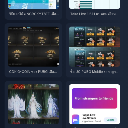
วิธีแลกโค้ด NCRCKYT8EF เพื่อรั
Taka Live 1.2.11 แบตหมดไวหลัง
บ Eggy Coins ฟรี (ส.ค. 2026)
อัปเดตเดือนกรกฎาคม 2026? สาเ
หตุและวิธีแก้
CDK G-COIN ของ PUBG เดือนมิ
ซื้อ UC PUBG Mobile ราคาถูกสำ
ถุนายน 2026: โปรโมชั่น x2 ราคา
หรับคอลแลป Naruto Shippuden
$91.43 คุ้มค่าจริงหรือ?
(กรกฎาคม 2026): ค่าใช้จ่าย, แพ็
กเกจที่คุ้มที่สุด และวิธีเติมเงินที่ปล
อดภัย