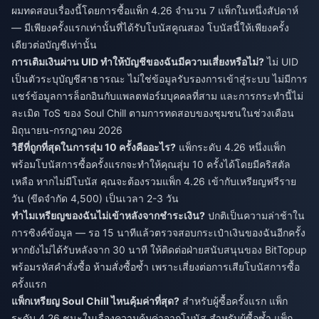
ผมทดสอบเรื่องนี้โดยการซื้อแพ็ก 4.26 จำนวน 7 แพ็กในหนึ่งสัปดาห์
— มีเพียงครั้งแรกเท่านั้นที่ได้รับโบนัสคูณสอง โบนัสนี้ให้เพียงครั้ง
เดียวต่อบัญชีเท่านั้น
การเติมเงินผ่าน UID ทำให้บัญชีของฉันมีความเสี่ยงหรือไม่?
ไม่ UID
เป็นตัวระบุบัญชีสาธารณะ ไม่ใช่ข้อมูลรับรองการเข้าสู่ระบบ ไม่มีการ
แชร์ข้อมูลการล็อกอินกับแพลตฟอร์มบุคคลที่สาม และการกระทำนี้ไม่
ละเมิด ToS ของ Soul Chill ตามการทดสอบของชุมชนในช่วงเดือน
มิถุนายน-กรกฎาคม 2026
วิธีที่ถูกที่สุดในการสุ่ม 10 ครั้งคืออะไร?
แพ็กระดับ 4.26 หนึ่งแพ็ก
พร้อมโบนัสการซื้อครั้งแรกจะทำให้คุณสุ่ม 10 ครั้งได้โดยมีคริสตัล
เหลือ หากไม่มีโบนัส คุณจะต้องรวมแพ็ก 4.26 เข้ากับเหรียญฟรีราย
วัน (ขีดจำกัด 4,500) เป็นเวลา 2-3 วัน
ทำไมเหรียญของฉันไม่เข้าหลังจากชำระเงิน?
ปกติเป็นความล่าช้าใน
การซิงค์ข้อมูล — รอ 15 นาทีแล้วตรวจสอบกระเป๋าเงินของฉันอีกครั้ง
หากยังไม่ได้รับหลังจาก 30 นาที ให้ติดต่อฝ่ายสนับสนุนของ BitTopup
พร้อมรหัสคำสั่งซื้อ ห้ามสั่งซื้อซ้ำ เพราะเสี่ยงต่อการเสียโบนัสการซื้อ
ครั้งแรก
แพ็กเหรียญ Soul Chill ไหนคุ้มค่าที่สุด?
สำหรับผู้ซื้อครั้งแรก แพ็ก
ระดับ 4.26 ชนะในเรื่องความคุ้มค่าจากโบนัส สำหรับผู้ซื้อซ้ำ แพ็ก