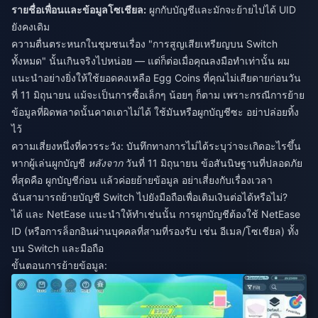
รายชื่อเพื่อนและข้อมูลโซเชียล:
ผูกกับบัญชีและมักจะย้ายไปได้ UID
ยังคงเดิม
ความตื่นตระหนกในชุมชนเรื่อง "การสูญเสียเหรียญบน Switch
ทั้งหมด" นั้นเกินจริงไปหน่อย — แต่ก็ต่อเมื่อคุณลงมือทำเท่านั้น ผม
แนะนำอย่างยิ่งให้ใช้ยอดคงเหลือ Egg Coins ที่คุณไม่เสียดายก่อนวัน
ที่ 11 มิถุนายน แม้จะเป็นการซื้อเล็กๆ น้อยๆ ก็ตาม เพราะกรณีการย้าย
ข้อมูลที่ผิดพลาดนั้นคาดเดาไม่ได้ ใช้มันหรือผูกบัญชีซะ อย่าปล่อยทิ้ง
ไว้
ความเสี่ยงหนึ่งที่ควรระวัง: บันทึกทางการไม่ได้ระบุว่าจะเกิดอะไรขึ้น
หากผู้เล่นผูกบัญชี
หลังจาก
วันที่ 11 มิถุนายน ข้อสันนิษฐานที่ปลอดภัย
ที่สุดคือ ผูกบัญชีก่อน แล้วค่อยย้ายข้อมูล อย่าเสี่ยงกับเรื่องเวลา
ฉันสามารถย้ายบัญชี Switch ไปยังมือถือเพื่อเติมเงินต่อได้หรือไม่?
ได้ และ NetEase แนะนำให้ทำเช่นนั้น การผูกบัญชีต้องใช้ NetEase
ID (หรือการล็อกอินผ่านบุคคลที่สามที่รองรับ เช่น อีเมล/โซเชียล) ทั้ง
บน Switch และมือถือ
ขั้นตอนการย้ายข้อมูล: