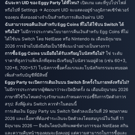
ฉันจะหา UID ของ Eggy Party ได้ที่ไหน?
เปิดเกม แตะที่รูปโปรไฟล์
หรือไปที่ Settings → Account UID จะแสดงอยู่ข้างภูมิภาคเซิร์ฟเวอร์
ของคุณ ทั้งสองอย่างจำเป็นสำหรับการเติมเงินผ่าน UID
ฉันสามารถขอคืนเงินสำหรับ Egg Coins ที่ไม่ได้ใช้บน Switch ได้
หรือไม่?
ไม่มีการประกาศนโยบายการคืนเงินสำหรับ Egg Coins ที่ไม่
ได้ใช้บน Switch โดย NetEase หรือ Nintendo ณ เดือนมิถุนายน
2026 การย้ายไปยังมือถือเป็นวิธีที่แนะนำอย่างเป็นทางการ
การซื้อ Egg Coins บนมือถือได้รับเหรียญโบนัสหรือไม่?
ใช่ ระดับ
ราคาที่สูงกว่าแพ็กเล็กที่สุดจะมีเหรียญโบนัสรวมอยู่ด้วย (เช่น 60+3,
120+6, 700+57) โบนัสการซื้อครั้งแรกและโบนัสกิจกรรมจะทบยอด
เพิ่มสำหรับบัญชีที่มีสิทธิ์
Eggy Party จะเปิดการเติมเงินบน Switch อีกครั้งในภายหลังหรือไม่?
ไม่มีการประกาศจากผู้พัฒนาว่าจะเปิดอีกครั้ง ณ เดือนมิถุนายน 2026
ภาษาที่ใช้ในโหมดบำรุงรักษาและกำหนดการบ่งชี้ถึงการปิดตัวถาวร
สรุป: สิ่งที่ผู้เล่น Switch ควรทำในตอนนี้
การเติมเงิน Eggy Party บน Switch ปิดตัวลงเมื่อวันที่ 29 พฤษภาคม
2026 และเนื้อหาที่ต้องชำระเงินจะปิดตัวลงโดยสมบูรณ์ในวันที่ 11
มิถุนายน 2026 — ยืนยันโดยบันทึกแพตช์ทางการของ NetEase สกิน
และความคืบหน้าของคุณจะยังคงอยู่ แต่ความสามารถในการซื้อและ