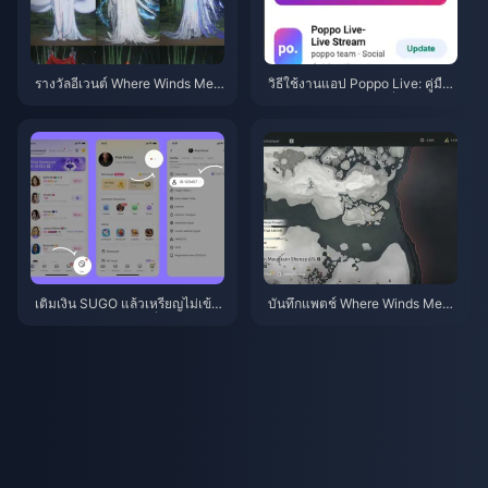
รางวัลอีเวนต์ Where Winds Mee
วิธีใช้งานแอป Poppo Live: คู่มือ
t ฤดูใบไม้ร่วงบนภูเขา กรกฎาคม
ฉบับสมบูรณ์สำหรับผู้เริ่มต้น | กรก
2026: รายชื่อทั้งหมด, สกุลเงิน แล
ฎาคม 2026
ะลำดับความสำคัญ
เติมเงิน SUGO แล้วเหรียญไม่เข้
บันทึกแพตช์ Where Winds Meet
า? วิธีแก้ไขและหลีกเลี่ยงการถูกแ
เวอร์ชัน 2.0 (กรกฎาคม 2026): เจ
บนในปี 2026
าะลึกอัปเดต 'ภูเขาเร้นลับ' แบบละ
เอียดยิบ