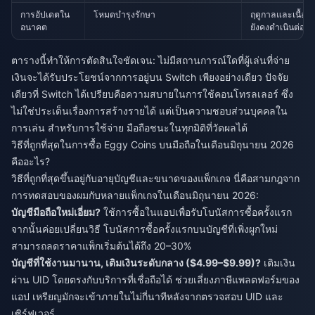
การอัปเดตใน
โหมดบำรุงรักษา
ฤดูกาลและเนื้อห
อนาคต
ยังคงดำเนินต่อไป
ตารางนี้ทำให้การตัดสินใจชัดเจน: ไม่มีสถานการณ์ใดที่ผู้เล่นที่จ่าย
เงินจะได้รับประโยชน์จากการอยู่บน Switch เพียงอย่างเดียว ปัจจัย
เดียวที่ Switch ได้เปรียบคือความสบายในการใช้คอนโทรลเลอร์ ซึ่ง
ไม่ใช่ประเด็นเรื่องการสร้างรายได้ แต่เป็นความชอบส่วนบุคคลใน
การเล่น สำหรับการใช้จ่าย มือถือชนะในทุกมิติที่วัดผลได้
วิธีที่ถูกที่สุดในการซื้อ Eggy Coins บนมือถือในเดือนมิถุนายน 2026
คืออะไร?
วิธีที่ถูกที่สุดขึ้นอยู่กับอายุบัญชีและขนาดของแพ็กเกจ นี่คือสามกฎจาก
การทดสอบของผมกับหลายแพ็กเกจในเดือนมิถุนายน 2026:
บัญชีมือถือใหม่เอี่ยม?
ใช้การซื้อในแอปเพื่อรับโบนัสการซื้อครั้งแรก
จากนั้นค่อยเปลี่ยนวิธี โบนัสการซื้อครั้งแรกบนบัญชีที่เพิ่งผูกใหม่
สามารถลดราคาแพ็กเริ่มต้นได้ถึง 20–30%
บัญชีที่ใช้งานมานาน, เติมเงินระดับกลาง ($4.99–$9.99)?
เติมเงิน
ผ่าน UID โดยตรงกับบริการที่เชื่อถือได้ ช่วยเลี่ยงภาษีแพลตฟอร์มของ
แอป เหรียญมักจะเข้าภายในไม่กี่นาทีหลังจากตรวจสอบ UID และ
เซิร์ฟเวอร์