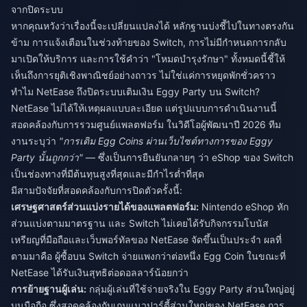
จากปิดระบบ
หากคุณหวังว่าเรื่องนี้จะเปลี่ยนแปลงได้ หลักฐานบ่งชี้ไปในทางตรงกัน
ข้าม การแจ้งเตือนในช่วงท้ายของ Switch, การไม่มีกำหนดการกลับ
มาเปิดให้บริการ และการใช้คำว่า "โหมดบำรุงรักษา" ทั้งหมดนี้ชี้ให้
เห็นถึงการยุติเชิงพาณิชย์อย่างถาวร ไม่ใช่แค่การหยุดพักชั่วคราว
ทำไม NetEase ถึงปิดระบบเติมเงิน Eggy Party บน Switch?
NetEase ไม่ได้ให้เหตุผลแบบละเอียด แต่รูปแบบการดำเนินงานนี้
สอดคล้องกับการรวมศูนย์แพลตฟอร์ม ในวิดีโอผู้พัฒนาปี 2026 ทีม
งานระบุว่า
"การเติม Egg Coins ผ่านเว็บไซต์ทางการของ Eggy
Party นั้นถูกกว่า"
— ซึ่งเป็นการยืนยันกลายๆ ว่า eShop ของ Switch
เป็นช่องทางที่มีต้นทุนสูงที่สุดและมีกำไรต่ำที่สุด
มีสามปัจจัยที่สอดคล้องกับการปิดตัวครั้งนี้:
เศรษฐศาสตร์ส่วนแบ่งรายได้ของแพลตฟอร์ม:
Nintendo eShop หัก
ส่วนแบ่งตามมาตรฐาน และ Switch ไม่เคยได้รับกิจกรรมโบนัส
เหรียญที่มือถือและเว็บพอร์ทัลของ NetEase จัดขึ้นเป็นประจำ ผลที่
ตามมาคือ ผู้ซื้อบน Switch จ่ายแพงกว่าต่อหนึ่ง Egg Coin ในขณะที่
NetEase ได้รับเงินสุทธิต่อดอลลาร์น้อยกว่า
การย้ายฐานผู้เล่น:
กลุ่มผู้เล่นที่ใช้จ่ายจริงใน Eggy Party ส่วนใหญ่อยู่
บนมือถือ ซึ่งสอดคล้องกับเกมแนวปาร์ตี้ส่วนใหญ่ของ NetEase การ