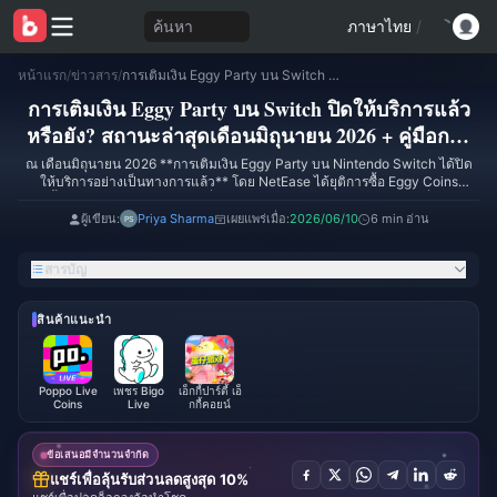
ค้นหา
ภาษาไทย
/
หน้าแรก
/
ข่าวสาร
/
การเติมเงิน Eggy Party บน Switch ปิดให้บริการแล้วหรือยัง? สถานะล่าสุดเดือนมิถุนายน 2026 + คู่มือการเติม Eggy Coins บนมือถือ
การเติมเงิน Eggy Party บน Switch ปิดให้บริการแล้ว
หรือยัง? สถานะล่าสุดเดือนมิถุนายน 2026 + คู่มือการ
เติม Eggy Coins บนมือถือ
ณ เดือนมิถุนายน 2026 **การเติมเงิน Eggy Party บน Nintendo Switch ได้ปิด
ให้บริการอย่างเป็นทางการแล้ว** โดย NetEase ได้ยุติการซื้อ Eggy Coins
ทั้งหมดบน Switch eShop เมื่อเวลา **00:00 น. (UTC+8) ของวันที่ 29
พฤษภาคม 2026** ตามประกาศในแพตช์โน้ตอย่างเป็นทางการเมื่อวันที่ 22
ผู้เขียน:
Priya Sharma
เผยแพร่เมื่อ:
2026/06/10
6 min อ่าน
พฤษภาคมที่ผ่านมา ระบบ Treasure แบบเสียเงินและร้านค้าในเกมบน Switch จะ
ปิดตัวลงอย่างสมบูรณ์ในวันที่ **11 มิถุนายน 2026** ซึ่งหลังจากนั้น Egg Coins
สารบัญ
และ Shiny Coins จะไม่สามารถใช้งานบนคอนโซลได้อีกต่อไป ยอดคงเหลือที่คุณมี
อยู่ยังสามารถใช้ได้จนถึงวันดังกล่าว แต่จะไม่สามารถเติมเงินเพิ่มบน Switch ได้
อีกต่อไป
สินค้าแนะนำ
Poppo Live
เพชร Bigo
เอ็กกี้ปาร์ตี้ เอ็
Coins
Live
กกี้คอยน์
ข้อเสนอมีจำนวนจำกัด
แชร์เพื่อลุ้นรับส่วนลดสูงสุด 10%