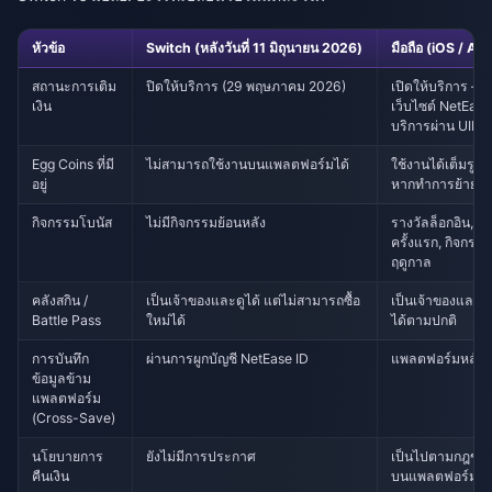
หัวข้อ
Switch (หลังวันที่ 11 มิถุนายน 2026)
มือถือ (iOS / An
สถานะการเติม
ปิดให้บริการ (29 พฤษภาคม 2026)
เปิดให้บริการ — 
เงิน
เว็บไซต์ NetEase
บริการผ่าน UID
Egg Coins ที่มี
ไม่สามารถใช้งานบนแพลตฟอร์มได้
ใช้งานได้เต็มรูป
อยู่
หากทำการย้ายข้อ
กิจกรรมโบนัส
ไม่มีกิจกรรมย้อนหลัง
รางวัลล็อกอิน, กา
ครั้งแรก, กิจกร
ฤดูกาล
คลังสกิน /
เป็นเจ้าของและดูได้ แต่ไม่สามารถซื้อ
เป็นเจ้าของและใ
Battle Pass
ใหม่ได้
ได้ตามปกติ
การบันทึก
ผ่านการผูกบัญชี NetEase ID
แพลตฟอร์มหลัก
ข้อมูลข้าม
แพลตฟอร์ม
(Cross-Save)
นโยบายการ
ยังไม่มีการประกาศ
เป็นไปตามกฎของ
คืนเงิน
บนแพลตฟอร์มนั้