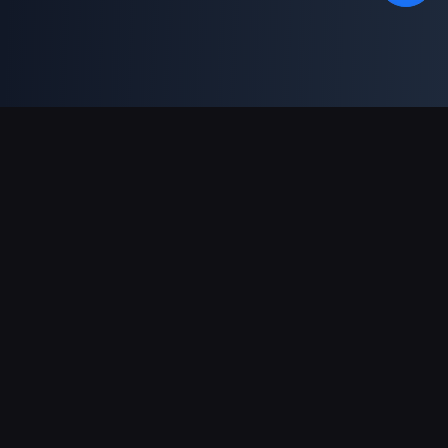
ช่องทางการชำระเงินที่รองรับ
พันธมิตร
Genshin Impact Wiki
Honkai: Star Rail WIKI
Zenless Zone Zero WIKI
PUBG Mobile WIKI
BitTopup News