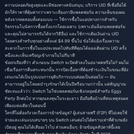
ความปลอดภัยสูงสุดและมีช่องทางสนับสนุน; บริการ UID ที่เชื่อถือได้
มักให้ราคาที่คุ้มค่ากว่าเพราะเลี่ยงภาษีแพลตฟอร์ม ความเห็นของผม
หลังจากทดสอบทั้งสองแบบ — ใช้การซื้อในแอปทางการสำหรับ
กิจกรรมโบนัสการซื้อครั้งแรกโดยเฉพาะ (เพราะมันล็อกแพลตฟอร์ม
และคุณไม่สามารถรับได้จากวิธีอื่น) และใช้การเติมเงินผ่าน UID
โดยตรงสำหรับทุกอย่างตั้งแต่ $4.99 ขึ้นไป ข้อโต้แย้งเรื่องความ
สะดวกในการซื้อในแอปจะหมดไปทันทีที่คุณได้ลองเติมผ่าน UID ครั้ง
หนึ่งและเห็นเหรียญเข้าภายในไม่กี่นาที
ข้อถกเถียงที่ว่า
ตัวเกมบน Switch
จะปิดตัวลงในอนาคตหรือไม่? ผมไม่
เชื่อเรื่องการตื่นตระหนกนั้น การปิดเนื้อหาที่ต้องชำระเงินในขณะที่ยัง
เล่นเกมได้เป็นรูปแบบการยุติบริการแบบค่อยเป็นค่อยไป — มัน
สามารถอยู่ในโหมดบำรุงรักษาได้เป็นปีหรือนานกว่านั้น แต่สัญญาณ
ชัดเจนแล้วว่า: Switch ไม่ใช่แพลตฟอร์มเชิงกลยุทธ์สำหรับ Eggy
Party อีกต่อไป หากคุณลงทุนในระยะยาว มือถือคือบ้านที่สมเหตุสมผล
เพียงแห่งเดียวในตอนนี้
ใครที่ไม่ต้องกังวลเรื่องการย้ายข้อมูล? ผู้เล่นสายฟรี (F2P) ที่ไม่เคยใช้
จ่ายและเล่นแบบสบายๆ บน Switch เล่นต่อไปได้ตราบเท่าที่ตัวเกมยัง
เปิดอยู่ คุณไม่ได้เสียอะไรไป ส่วนคนอื่นๆ: ย้ายข้อมูลสัปดาห์นี้เลย