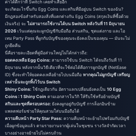
ค่าได้ดีกว่าที่ Switch เคยทำเสียอีก
จะเกิดอะไรขึ้นกับ Egg Coins และสกินที่มีอยู่บน Switch ของฉัน?
มีกฎสองข้อสำหรับสองสิ่งที่แตกต่างกัน Egg Coins (สกุลเงินที่ซื้อด้วย
เงินจริง) จะ
ไม่สามารถใช้งานได้บน Switch หลังวันที่ 11 มิถุนายน
2026
เว้นแต่คุณจะผูกบัญชีกับมือถือ ส่วนสกิน, ชุดแต่งกาย และไอ
เทม Party Pass ที่ผูกกับบัญชีของคุณจะยังคงเป็นของคุณ — มันจะไม่
ถูกยึดคืน
นี่คือรายละเอียดที่คู่มือส่วนใหญ่ไม่ได้กล่าวถึง:
ยอดคงเหลือ Egg Coins:
สามารถใช้บน Switch ได้จนถึงวันที่ 11
มิถุนายน หลังจากนั้นวิธีเดียวที่จะใช้ต่อได้คือการผูกบัญชี (NetEase
ID) ซึ่งจะทำให้ยอดคงเหลือย้ายไปบนมือถือ
หากคุณไม่ผูกบัญชี เหรียญ
เหล่านั้นจะถูกทิ้งไว้บน Switch
Shiny Coins:
ใช้กฎเดียวกัน อัตราแลกเปลี่ยนยังคงเป็น
10 Egg
Coins : 1 Shiny Coin
ตามเอกสารในวิกิ ให้รีบใช้หรือย้ายบัญชี
สกินและชุดที่ครอบครอง:
ยังคงผูกอยู่กับบัญชี การล็อกอินข้าม
แพลตฟอร์มช่วยให้คุณสวมใส่บนมือถือได้
ความคืบหน้า Party Star Pass:
ความคืบหน้าจะย้ายไปพร้อมกับบัญชี
เมื่อผูกข้อมูลแล้ว ตามรายงานจากผู้เล่นในชุมชน รางวัลจำกัดเวลา
บางอย่างอาจย้ายไปไม่ครบถ้วน