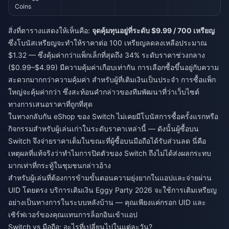
Coins
สิ่งที่ตารางแสดงให้เห็นคือ:
จุดคุ้มทุนอยู่ที่ระดับ $9.99 / 700 เหรียญ
ซึ่งโบนัสเหรียญจะทำให้ราคาต่อ 100 เหรียญลดลงเหลือประมาณ
$1.32 — ซึ่งคุ้มค่ากว่าแพ็กเล็กที่สุดถึง 34% ระดับราคาช่วงกลาง
($0.99–$4.99) มีความคุ้มค่าเกือบเท่ากัน การเลือกซื้อขึ้นอยู่กับความ
สะดวกมากกว่าความคุ้มค่า สำหรับผู้ที่เติมเงินเป็นประจำ การซื้อแพ็ก
ใหญ่จะคุ้มค่ากว่า ซึ่งสะท้อนคำกล่าวของทีมพัฒนาที่ว่าเว็บไซต์
ทางการเสนอราคาที่ถูกที่สุด
ในทางกลับกัน eShop ของ Switch ไม่เคยมีโบนัสการซื้อครั้งแรกหรือ
กิจกรรมสำหรับผู้เล่นเก่าในระดับราคาเหล่านี้ — ดังนั้นผู้ซื้อบน
Switch จึงจ่ายราคาเต็มในขณะที่ผู้ซื้อบนมือถือได้รับส่วนลด นี่คือ
เหตุผลที่แท้จริงว่าทำไมการปิดตัวของ Switch ถึงไม่ได้ส่งผลกระทบ
มากเท่าที่กระทู้ในชุมชนกล่าวอ้าง
สำหรับผู้เล่นที่ต้องการข้ามขั้นตอนความยุ่งยากในแอปและจ่ายผ่าน
UID โดยตรง
บริการเติมเงิน Eggy Party 2026
จะใช้การเติมเหรียญ
อย่างเป็นทางการในระบบหลังบ้าน — คุณเพียงแค่กรอก UID และ
เซิร์ฟเวอร์ของคุณแทนการล็อกอินเข้าแอป
Switch vs มือถือ: อะไรที่เปลี่ยนไปในแต่ละวัน?