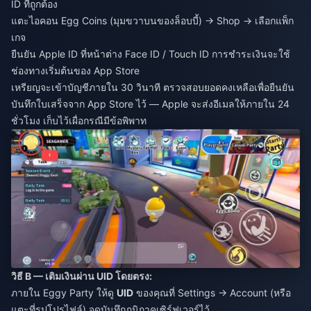
ID ที่ถูกต้อง
แตะไอคอน Egg Coins (มุมขวาบนของล็อบบี้) → Shop → เลือกแพ็ก
เกจ
ยืนยัน Apple ID ที่หน้าต่าง Face ID / Touch ID การชำระเงินจะใช้
ช่องทางเริ่มต้นของ App Store
เหรียญจะเข้าบัญชีภายใน 30 วินาที ตรวจสอบยอดคงเหลือเพื่อยืนยัน
บันทึกใบเสร็จจาก App Store ไว้ — Apple จะส่งอีเมลให้ภายใน 24
ชั่วโมง เก็บไว้เผื่อกรณีมีข้อพิพาท
วิธี B — เติมเงินผ่าน UID โดยตรง:
ภายใน Eggy Party ให้ดู
UID
ของคุณที่ Settings → Account (หรือ
แตะที่รูปโปรไฟล์) จดบันทึกภูมิภาคเซิร์ฟเวอร์ไว้