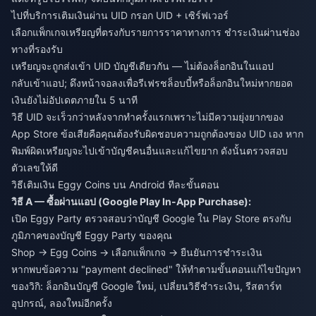
ไปที่บริการเติมเงินผ่าน UID กรอก UID + เซิร์ฟเวอร์
เลือกแพ็กเกจเหรียญที่ตรงกับรายการราคาทางการ ชำระเงินผ่านช่อง
ทางที่รองรับ
เหรียญจะถูกส่งเข้า UID บัญชีเดียวกัน — ไม่ต้องล็อกอินในแอป
กลับเข้าแอป; ดึงหน้าจอลงเพื่อรีเฟรชล็อบบี้หรือล็อกอินใหม่หากยอด
เงินยังไม่อัปเดตภายใน 5 นาที
วิธี UID จะเร็วกว่าหลังจากทำครั้งแรกเพราะไม่มีความยุ่งยากของ
App Store ข้อเสียคือคุณต้องรับผิดชอบความถูกต้องของ UID เอง หาก
พิมพ์ผิดเหรียญจะไปเข้าบัญชีคนอื่นและแก้ไขยาก ดังนั้นตรวจสอบ
ตัวเลขให้ดี
วิธีเติมเงิน Eggy Coins บน Android ทีละขั้นตอน
วิธี A — ซื้อผ่านแอป (Google Play In-App Purchase):
เปิด Eggy Party ตรวจสอบว่าบัญชี Google ใน Play Store ตรงกับ
ภูมิภาคของบัญชี Eggy Party ของคุณ
Shop → Egg Coins → เลือกแพ็กเกจ → ยืนยันการชำระเงิน
หากพบข้อความ "payment declined" ให้ทำตามขั้นตอนแก้ไขปัญหา
ของวิกิ: ล็อกอินบัญชี Google ใหม่, เปลี่ยนวิธีชำระเงิน, รีสตาร์ท
อุปกรณ์, ลองใหม่อีกครั้ง