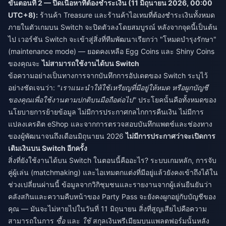
ขั้นตอนที่ 2 — ปิดเนื้อหาที่ต้องชำระเงิน (11 มิถุนายน 2026, 00:00
UTC+8):
ร้านค้า Treasure และร้านค้าไอเทมที่ต้องชำระเงินทั้งหมด
ภายในตัวเกมบน Switch จะปิดตัวลงโดยสมบูรณ์ หลังจากจุดนี้เป็นต้น
ไป เวอร์ชัน Switch จะเข้าสู่สิ่งที่ทีมพัฒนาเรียกว่า "โหมดบำรุงรักษา"
(maintenance mode) — ยอดคงเหลือ Egg Coins และ Shiny Coins
ของคุณจะ
ไม่สามารถใช้งานได้บน Switch
ข้อความอย่างเป็นทางการจากบันทึกการอัปเดตของ Switch ระบุไว้
อย่างชัดเจนว่า:
"เราแนะนำให้ใช้เหรียญที่มีอยู่ให้หมด หรือผูกบัญชี
ของคุณเพื่อใช้งานตามปกติบนมือถือต่อไป"
ประโยคนั้นคือทั้งหมดของ
นโยบายการย้ายข้อมูล ไม่มีการประกาศกลไกการคืนเงิน ไม่มีการ
แปลงเครดิต eShop และจากการตรวจสอบบันทึกแพตช์และช่องทาง
ของผู้พัฒนาจนถึงเดือนมิถุนายน 2026
ไม่มีการประกาศว่าจะเปิดการ
เติมเงินบน Switch อีกครั้ง
สิ่งที่ยังใช้งานได้บน Switch ในตอนนี้คืออะไร? ระบบเกมหลัก, การจับ
คู่ผู้เล่น (matchmaking) และไอเทมตกแต่งที่มีอยู่แล้วยังคงเข้าถึงได้ใน
ช่วงเปลี่ยนผ่านนี้ ข้อมูลจากวิกิชุมชนและรายงานจากผู้เล่นยืนยันว่า
คลังสกินและความคืบหน้าของ Party Pass จะยังคงผูกอยู่กับบัญชีของ
คุณ — มันจะไม่หายไปในวันที่ 11 มิถุนายน สิ่งที่สูญเสียไปคือความ
สามารถในการ
ซื้อ
และ
ใช้
สกุลเงินพรีเมียมบนแพลตฟอร์มนั้นหลัง