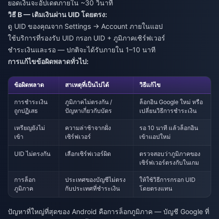
ยอดเงินจะอัปเดตภายใน ~30 วินาที
วิธี B — เติมเงินผ่าน UID โดยตรง:
ดู UID ของคุณจาก Settings → Account ภายในแอป
ใช้บริการที่รองรับ UID กรอก UID + ภูมิภาคเซิร์ฟเวอร์
ชำระเงินและรอ — ปกติจะได้รับภายใน 1–10 นาที
การแก้ไขข้อผิดพลาดทั่วไป:
ข้อผิดพลาด
สาเหตุที่เป็นไปได้
วิธีแก้ไข
การชำระเงิน
ภูมิภาคไม่ตรงกัน /
ล็อกอิน Google ใหม่ หรือ
ถูกปฏิเสธ
ปัญหาเกี่ยวกับบัตร
เปลี่ยนวิธีการชำระเงิน
เหรียญยังไม่
ความล่าช้าจากฝั่ง
รอ 10 นาที แล้วล็อกอิน
เข้า
เซิร์ฟเวอร์
เข้าแอปใหม่
UID ไม่ตรงกัน
เลือกเซิร์ฟเวอร์ผิด
ตรวจสอบว่าภูมิภาคของ
เซิร์ฟเวอร์ตรงกับในเกม
การล็อก
ประเทศของบัญชีไม่ตรง
ให้ใช้วิธีการกรอก UID
ภูมิภาค
กับประเทศที่ชำระเงิน
โดยตรงแทน
ปัญหาที่ใหญ่ที่สุดของ Android คือการล็อกภูมิภาค — บัญชี Google ที่