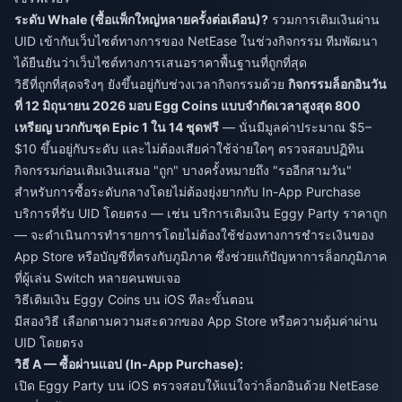
ระดับ Whale (ซื้อแพ็กใหญ่หลายครั้งต่อเดือน)?
รวมการเติมเงินผ่าน
UID เข้ากับเว็บไซต์ทางการของ NetEase ในช่วงกิจกรรม ทีมพัฒนา
ได้ยืนยันว่าเว็บไซต์ทางการเสนอราคาพื้นฐานที่ถูกที่สุด
วิธีที่ถูกที่สุดจริงๆ ยังขึ้นอยู่กับช่วงเวลากิจกรรมด้วย
กิจกรรมล็อกอินวัน
ที่ 12 มิถุนายน 2026 มอบ Egg Coins แบบจำกัดเวลาสูงสุด 800
เหรียญ บวกกับชุด Epic 1 ใน 14 ชุดฟรี
— นั่นมีมูลค่าประมาณ $5–
$10 ขึ้นอยู่กับระดับ และไม่ต้องเสียค่าใช้จ่ายใดๆ ตรวจสอบปฏิทิน
กิจกรรมก่อนเติมเงินเสมอ "ถูก" บางครั้งหมายถึง "รออีกสามวัน"
สำหรับการซื้อระดับกลางโดยไม่ต้องยุ่งยากกับ In-App Purchase
บริการที่รับ UID โดยตรง — เช่น
บริการเติมเงิน Eggy Party ราคาถูก
— จะดำเนินการทำรายการโดยไม่ต้องใช้ช่องทางการชำระเงินของ
App Store หรือบัญชีที่ตรงกับภูมิภาค ซึ่งช่วยแก้ปัญหาการล็อกภูมิภาค
ที่ผู้เล่น Switch หลายคนพบเจอ
วิธีเติมเงิน Eggy Coins บน iOS ทีละขั้นตอน
มีสองวิธี เลือกตามความสะดวกของ App Store หรือความคุ้มค่าผ่าน
UID โดยตรง
วิธี A — ซื้อผ่านแอป (In-App Purchase):
เปิด Eggy Party บน iOS ตรวจสอบให้แน่ใจว่าล็อกอินด้วย NetEase