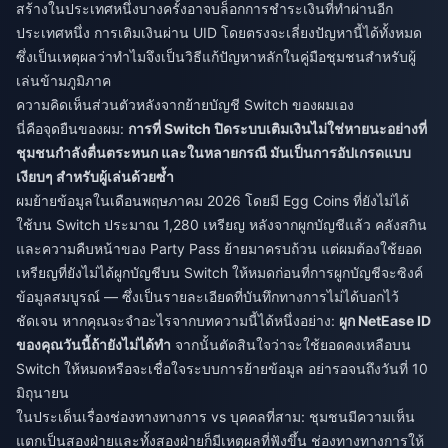
สร้างในประเทศหนึ่งบางครั้งอาจบล็อกการชำระเงินที่ทำผ่านอีก
ประเทศหนึ่ง การเติมเงินผ่าน UID โดยตรงจะเลี่ยงปัญหานี้ได้ทั้งหมด
ซึ่งเป็นเหตุผลว่าทำไมจึงเป็นวิธีแก้ปัญหาหลักในคู่มือชุมชนสำหรับผู้
เล่นข้ามภูมิภาค
ความคิดเห็นส่วนตัวหลังจากย้ายบัญชี Switch ของผมเอง
นี่คือจุดยืนของผม:
การที่ Switch ปิดระบบเติมเงินไม่ใช่หายนะอย่างที่
ชุมชนกำลังตื่นตระหนก และในหลายกรณี มันเป็นการอัปเกรดแบบ
เงียบๆ สำหรับผู้เล่นด้วยซ้ำ
ผมย้ายข้อมูลในเดือนพฤษภาคม 2026 โดยมี Egg Coins ที่ยังไม่ได้
ใช้บน Switch ประมาณ 1,280 เหรียญ หลังจากผูกบัญชีแล้ว คลังสกิน
และความคืบหน้าของ Party Pass ย้ายมาครบถ้วน แต่ผมต้องใช้ยอด
เหรียญที่ยังไม่ได้ผูกบัญชีบน Switch ให้หมดก่อนที่การผูกบัญชีจะซิงค์
ข้อมูลสมบูรณ์ — ซึ่งเป็นรายละเอียดที่บันทึกทางการไม่ได้บอกไว้
ชัดเจน หากคุณจะจำอะไรจากบทความนี้ได้หนึ่งอย่าง:
ผูก NetEase ID
ของคุณวันนี้ถ้ายังไม่ได้ทำ
จากนั้นตัดสินใจว่าจะใช้ยอดคงเหลือบน
Switch ให้หมดหรือจะเชื่อใจระบบการย้ายข้อมูล อย่ารอจนถึงวันที่ 10
มิถุนายน
ในประเด็นเรื่องช่องทางทางการ vs บุคคลที่สาม: ชุมชนมีความเห็น
แตกเป็นสองฝ่ายและทั้งสองฝ่ายก็มีเหตุผลที่ฟังขึ้น ช่องทางทางการให้