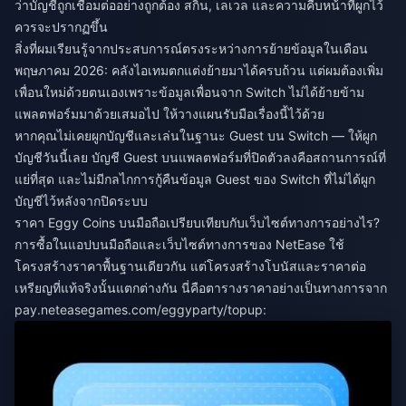
ว่าบัญชีถูกเชื่อมต่ออย่างถูกต้อง สกิน, เลเวล และความคืบหน้าที่ผูกไว้
ควรจะปรากฏขึ้น
สิ่งที่ผมเรียนรู้จากประสบการณ์ตรงระหว่างการย้ายข้อมูลในเดือน
พฤษภาคม 2026: คลังไอเทมตกแต่งย้ายมาได้ครบถ้วน แต่ผมต้องเพิ่ม
เพื่อนใหม่ด้วยตนเองเพราะข้อมูลเพื่อนจาก Switch ไม่ได้ย้ายข้าม
แพลตฟอร์มมาด้วยเสมอไป ให้วางแผนรับมือเรื่องนี้ไว้ด้วย
หากคุณไม่เคยผูกบัญชีและเล่นในฐานะ Guest บน Switch — ให้ผูก
บัญชีวันนี้เลย บัญชี Guest บนแพลตฟอร์มที่ปิดตัวลงคือสถานการณ์ที่
แย่ที่สุด และไม่มีกลไกการกู้คืนข้อมูล Guest ของ Switch ที่ไม่ได้ผูก
บัญชีไว้หลังจากปิดระบบ
ราคา Eggy Coins บนมือถือเปรียบเทียบกับเว็บไซต์ทางการอย่างไร?
การซื้อในแอปบนมือถือและเว็บไซต์ทางการของ NetEase ใช้
โครงสร้างราคาพื้นฐานเดียวกัน แต่โครงสร้างโบนัสและราคาต่อ
เหรียญที่แท้จริงนั้นแตกต่างกัน นี่คือตารางราคาอย่างเป็นทางการจาก
pay.neteasegames.com/eggyparty/topup: