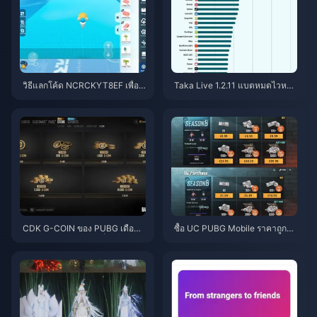
วิธีแลกโค้ด NCRCKYT8EF เพื่อรั
Taka Live 1.2.11 แบตหมดไวหลัง
บ Eggy Coins ฟรี (ส.ค. 2026)
อัปเดตเดือนกรกฎาคม 2026? สาเ
หตุและวิธีแก้
CDK G-COIN ของ PUBG เดือนมิ
ซื้อ UC PUBG Mobile ราคาถูกสำ
ถุนายน 2026: โปรโมชั่น x2 ราคา
หรับคอลแลป Naruto Shippuden
$91.43 คุ้มค่าจริงหรือ?
(กรกฎาคม 2026): ค่าใช้จ่าย, แพ็
กเกจที่คุ้มที่สุด และวิธีเติมเงินที่ปล
อดภัย