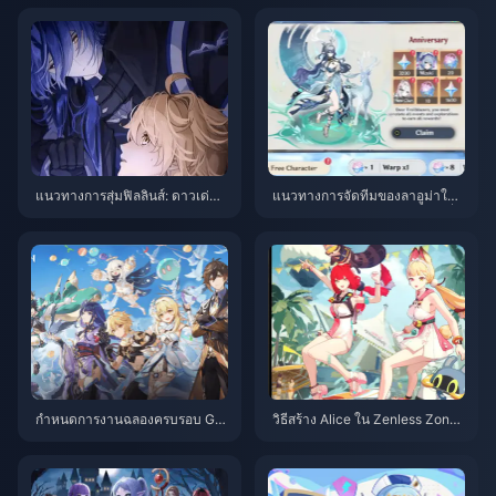
ระเป๋าเป็นมิตรปี 2025
าจจะแข็งแกร่งกว่าที่คุณคิด
แนวทางการสุ่มฟิลลินส์: ดาวเด่นธ
แนวทางการจัดทีมของลาอูม่าใน
าตุไฟฟ้าตัวใหม่ในเวอร์ชัน 6.0 คุ้
Genshin Impact 6.0: การจับคู่สิ่ง
มค่าแก่การลงทุนหรือไม่?
ประดิษฐ์และการแนะนำทีม
กำหนดการงานฉลองครบรอบ Ge
วิธีสร้าง Alice ใน Zenless Zone
nshin Impact 2025: คู่มือแพตช์
Zero 2.1
6.0 ฉบับสมบูรณ์และแบนเนอร์ตัว
ละครใหม่