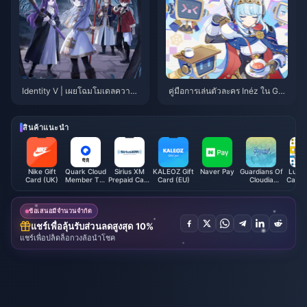
Identity V | เผยโฉมโมเดลความร่
คู่มือการเล่นตัวละคร Inéz ใน Gen
วมมือกับ Frieren – มีข้อบกพร่องเ
shin Impact 5.8 – ตัวช่วย DPS ร
ล็กน้อย แต่ไม่มีอะไรใหญ่โต!
องที่ทรงพลังนอกสนาม!
สินค้าแนะนำ
Nike Gift
Quark Cloud
Sirius XM
KALEOZ Gift
Naver Pay
Guardians Of
Ludo 
Card (UK)
Member Top
Prepaid Card
Card (EU)
Cloudia
Cash/
up (CN)
(US)
Coupon
ข้อเสนอมีจำนวนจำกัด
แชร์เพื่อลุ้นรับส่วนลดสูงสุด 10%
แชร์เพื่อปลดล็อกวงล้อนำโชค