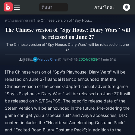
ค้นหา
ภาษาไทย
/
หน้าแรก
/
ข่าวสาร
/
The Chinese version of "Spy House: Diary Wars" will be released on June 27
The Chinese version of "Spy House: Diary Wars" will
be released on June 27
The Chinese version of "Spy House: Diary Wars" will be released on June
27
ผู้เขียน:
Marcus Chen
เผยแพร่เมื่อ:
2024/01/28
1 min อ่าน
[The Chinese version of "Spy's Playhouse: Diary Wars" will be
released on June 27] Bandai Namco announced that the
Chinese version of the comic-adapted casual adventure game
"Spy's Playhouse: Diary Wars" will be released on June 27 It will
be released on NS/PS4/PS5. The specific release date of the
Steam version will be announced in the future. Pre-ordering the
game can get you a "special suit" and Aniya accessories; DLC
content includes the "Heartbeat Accelerating Costume Pack"
and "Excited Road Blurry Costume Pack"; in addition to the