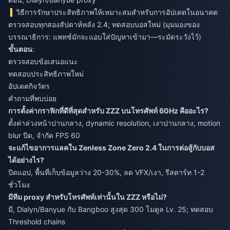
วิธีการรักษาประสิทธิภาพให้เหมาะสมสำหรับการอัปเดตในอนาคต
ตรวจสอบทุกสองสัปดาห์หลัง 2.4; ทดสอบบอสใหม่ (มุมมองของ
บรรณาธิการ: แพทช์มักจะแอบใส่ปัญหาเข้ามา—ระมัดระวังไว้)
ขั้นตอน
:
ตรวจสอบข้อเสนอแนะ
ทดสอบประสิทธิภาพใหม่
อัปเดตกิจวัตร
คำถามที่พบบ่อย
การตั้งค่ากราฟิกที่ดีที่สุดสำหรับ ZZZ บนโทรศัพท์ 60Hz คืออะไร?
ตั้งค่าล่วงหน้าปานกลาง, dynamic resolution, เงาปานกลาง, motion
blur ปิด, จำกัด FPS 60
จะแก้ไขอาการแลคใน Zenless Zone Zero 2.4 ในการต่อสู้กับบอส
ได้อย่างไร?
ปิดแอป, พื้นที่เก็บข้อมูลว่าง 20-30%, ลด VFX/เงา, รีสตาร์ท 1-2
ชั่วโมง
มีทีม proxy สำหรับโทรศัพท์เท่านั้นใน ZZZ หรือไม่?
มี, Dialyn/Banyue กับ Bangboo สูงสุด 300 โมดูล Lv. 25; ทดสอบ
Threshold chains