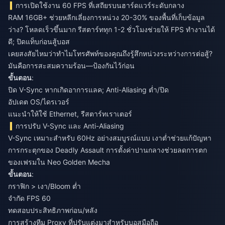
การเปิดใช้งาน 60 FPS ที่เสถียรบนฮาร์ดแวร์ระดับกลาง
RAM 16GB+ ช่วยหลีกเลี่ยงการหน่วง 20-30% ของพื้นที่เก็บข้อมูล
ว่าง? โหลดเร็วขึ้นมาก รีสตาร์ททุก 1-2 ชั่วโมงช่วยให้ FPS ทำงานได้
ดี; ปิดแท็บก่อนสู้บอส
เคยสงสัยไหมว่าทำไมโทรศัพท์ของคุณถึงรู้สึกหน่วงระหว่างการต่อสู้?
มันคือการสะสมความร้อน—ป้องกันไว้ก่อน
ขั้นตอน
:
ปิด V-Sync หากเกิดอาการแลค; Anti-Aliasing ต่ำ/ปิด
อัปเดต OS/ไดรเวอร์
แนะนำให้ใช้ Ethernet, รีสตาร์ทเราเตอร์
การปรับ V-Sync และ Anti-Aliasing
V-Sync เหมาะสำหรับ 60Hz อย่างสมบูรณ์แบบ เงาต่ำช่วยแก้ปัญหา
การกระตุกของ Deadly Assault การตั้งค่าปานกลางช่วยลดการตก
ของเฟรมใน Neo Golden Mecha
ขั้นตอน
:
กราฟิก > เงา/Bloom ต่ำ
จำกัด FPS 60
ทดสอบประสิทธิภาพก่อน/หลัง
การสร้างทีม Proxy ที่ปรับแต่งมาสำหรับบอสมือถือ