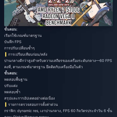
ขั้นตอน
:
เรียกใช้เกณฑ์มาตรฐาน
บันทึก FPS
การปรับเปลี่ยนซ้ำๆ
การเปรียบเทียบก่อน/หลัง
ปานกลางดีกว่าสูงสำหรับความเสถียรของเครื่องระดับกลาง—60 FPS
คงที่, ตามเกณฑ์มาตรฐาน ยึดติดกับเครื่องมือในตัว
ขั้นตอน
:
ทดสอบพื้นฐาน
ปรับแต่ง
ทดสอบซ้ำ
สรุปและการอัปเดตอย่างต่อเนื่อง
รายการตรวจสอบการตั้งค่าด่วน
กราฟิก: dynamic res, เงาปานกลาง, FPS 60 กิจวัตรประจำวัน 6 ขั้น
ตอน; Dialyn/Banyue proxy