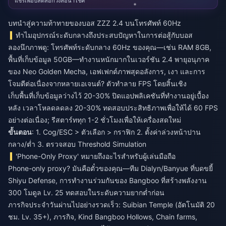
แชร์เพื่อปลดล็อกวงล้อนำโชค
บทนำสู่ความท้าทายของบอส ZZZ 2.4 บนโทรศัพท์ 60Hz
ทำไมอุปกรณ์ระดับกลางถึงประสบปัญหาในการต่อสู้กับบอส
ลองนึกภาพดู: โทรศัพท์ระดับกลาง 60Hz ของคุณ—เช่น RAM 8GB,
พื้นที่เก็บข้อมูล 50GB—ทำงานหนักมากในเวอร์ชัน 2.4 พายุอนุภาค
ของ Neo Golden Mecha, เอฟเฟกต์ภาพสุดอลังการ, เงา และการ
โจมตีต่อเนื่องจากหลายเอเจนต์? ตัวทำลาย FPS โดยสิ้นเชิง
เก็บพื้นที่เก็บข้อมูลว่างไว้ 20-30% ปิดแอปพลิเคชันที่ทำงานอยู่เบื้อง
หลัง เวลาโหลดลดลง 20-30% ทดสอบประสิทธิภาพเพื่อให้ได้ 60 FPS
อย่างต่อเนื่อง; รีสตาร์ททุก 1-2 ชั่วโมงเพื่อให้เครื่องสดใหม่
ขั้นตอน
: 1. Cog/ESC > ตัวเลือก > กราฟิก 2. ตั้งค่าล่วงหน้าปาน
กลาง/ต่ำ 3. ตรวจสอบ Threshold Simulation
'Phone-Only Proxy' หมายถึงอะไรสำหรับผู้เล่นมือถือ
Phone-only proxy? มันคือตั๋วของคุณ—ทีม Dialyn/Banyue ที่บดขยี้
Shiyu Defense, การทำงานร่วมกันของ Bangboo ที่สร้างพลังงาน
300 โมดูล Lv. 25 ทดสอบในระดับความยากต่ำก่อน
ภารกิจประจำวันผ่านไปอย่างรวดเร็ว: Suibian Temple (อัตโนมัติ 20
ชม. Lv. 35+), ภารกิจ, Kind Bangboo Hollows, Chain farms,