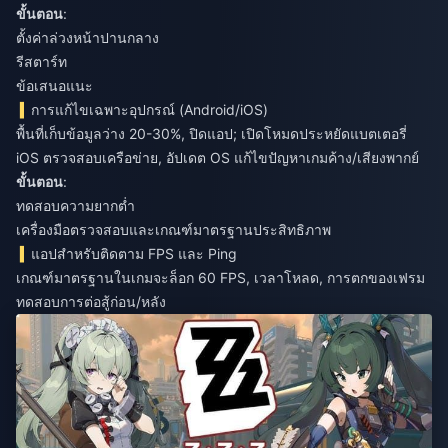
ขั้นตอน
:
ตั้งค่าล่วงหน้าปานกลาง
รีสตาร์ท
ข้อเสนอแนะ
การแก้ไขเฉพาะอุปกรณ์ (Android/iOS)
พื้นที่เก็บข้อมูลว่าง 20-30%, ปิดแอป; เปิดโหมดประหยัดแบตเตอรี่
iOS ตรวจสอบเครือข่าย, อัปเดต OS แก้ไขปัญหาเกมค้าง/เสียงพากย์
ขั้นตอน
:
ทดสอบความยากต่ำ
เครื่องมือตรวจสอบและเกณฑ์มาตรฐานประสิทธิภาพ
แอปสำหรับติดตาม FPS และ Ping
เกณฑ์มาตรฐานในเกมจะล็อก 60 FPS, เวลาโหลด, การตกของเฟรม
ทดสอบการต่อสู้ก่อน/หลัง