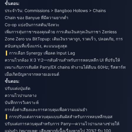
ขั้นตอน
:
ประจำวัน: Commissions > Bangboo Hollows > Chains
Chain ของ Banyue ที่มีความยากต่ำ
Co-op แบ่งปันการสตัน/จังหวะ
เพิ่มการสุ่มกาชาของคุณด้วย
การเติมเงินสกุลเงินกาชา Zenless
Zone Zero
บน BitTopup: เติมเงินราคาถูก, รวดเร็ว, ปลอดภัย, การ
สนับสนุนที่แข็งแกร่ง, คะแนนสูงสุด
การเลือก Synergy เพื่อลด Input Lag
ความไวกล้อง X:3 Y:2—กลับด้านสำหรับการหลบหลีก UI ที่ปรับให้
เหมาะกับการสัมผัส Parry/EX chains ทำงานได้ดีบน 60Hz; รีสตาร์ท
เมื่อเกิดปัญหาจากหลายเอเจนต์
ขั้นตอน
:
ปรับแต่งปุ่มลัด
ความไวปานกลาง
บันทึกการวิเคราะห์
การตั้งค่าเสียงและการควบคุมเพื่อความแม่นยำ
การปรับแต่งการควบคุมแบบสัมผัสสำหรับการหลบหลีกบอส
ปรับแต่งการควบคุมสำหรับการ Parry—ความไวปานกลางช่วยให้
แม่นยำ (หมายเหตุ: เสียงพากย์เนื้อเรื่องหายไป 70%? รับ 100