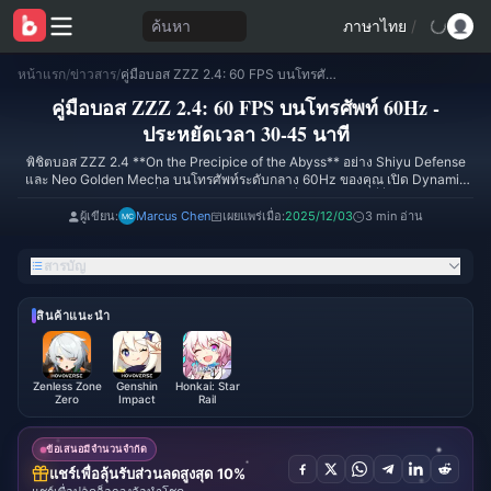
ค้นหา
ภาษาไทย
/
หน้าแรก
/
ข่าวสาร
/
คู่มือบอส ZZZ 2.4: 60 FPS บนโทรศัพท์ 60Hz - ประหยัดเวลา 30-45 นาที
คู่มือบอส ZZZ 2.4: 60 FPS บนโทรศัพท์ 60Hz -
ประหยัดเวลา 30-45 นาที
พิชิตบอส ZZZ 2.4 **On the Precipice of the Abyss** อย่าง Shiyu Defense
และ Neo Golden Mecha บนโทรศัพท์ระดับกลาง 60Hz ของคุณ เปิด Dynamic
Resolution, ล็อก FPS ที่ 60 และปรับทีมพร็อกซีเพื่อการเล่นเกมที่ลื่นไหล การปรับ
แต่งประจำวันเหล่านี้ช่วยลดเวลาลง 30-45 นาที ลดปัญหา FPS ตก, UI ผิดพลาด
ผู้เขียน:
Marcus Chen
เผยแพร่เมื่อ:
2025/12/03
3 min อ่าน
และเครื่องร้อนเกินไป ทำตามขั้นตอนเหล่านี้เพื่อประสิทธิภาพที่เสถียร (58 คำ)
สารบัญ
สินค้าแนะนำ
Zenless Zone
Genshin
Honkai: Star
Zero
Impact
Rail
ข้อเสนอมีจำนวนจำกัด
แชร์เพื่อลุ้นรับส่วนลดสูงสุด 10%