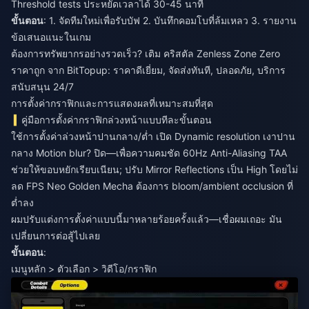
Threshold tests ประหยัดเวลาได้ 30-45 นาที
ขั้นตอน
: 1. จัดทีมใหม่เพื่อรับบัฟ 2. บันทึกคอมโบที่ล้มเหลว 3. รายงาน
ข้อเสนอแนะในเกม
ต้องการทรัพยากรอย่างรวดเร็ว? เติม
คริสตัล Zenless Zone Zero
ราคาถูก
จาก BitTopup: ราคาดีเยี่ยม, จัดส่งทันที, ปลอดภัย, บริการ
สนับสนุน 24/7
การตั้งค่ากราฟิกและการแสดงผลที่เหมาะสมที่สุด
คู่มือการตั้งค่ากราฟิกล่วงหน้าแบบทีละขั้นตอน
ใช้การตั้งค่าล่วงหน้าปานกลาง/ต่ำ เปิด Dynamic resolution เงาปาน
กลาง Motion blur? ปิด—เพื่อความคมชัด 60Hz Anti-Aliasing TAA
ช่วยให้ขอบหยักเรียบเนียน; ปรับ Mirror Reflections เป็น High โดยไม่
ลด FPS Neo Golden Mecha ต้องการ bloom/ambient occlusion ที่
ต่ำลง
ผมปรับแต่งการตั้งค่าแบบนี้มาหลายร้อยครั้งแล้ว—เชื่อผมเถอะ มัน
เปลี่ยนการต่อสู้ไปเลย
ขั้นตอน
:
เมนูหลัก > ตัวเลือก > วิดีโอ/กราฟิก