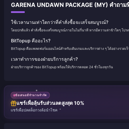
GARENA UNDAWN PACKAGE (MY) คำถามที่พบบ
ใช้เวลานานเท่าใดกว่าที่คำสั่งซื้อจะเสร็จสมบูรณ์?
โดยปกติแล้ว คำสั่งซื้อจะเสร็จสมบูรณ์ภายในไม่กี่นาที หากมีความล่าช้าใดๆ โปร
BitTopup คืออะไร?
BitTopup คือแพลตฟอร์มออนไลน์สำหรับเติมเกมและบริการต่าง ๆ ได้อย่างรวดเร
เวลาทำการของฝ่ายบริการลูกค้า?
ฝ่ายบริการลูกค้าของ BitTopup พร้อมให้บริการตลอด 24 ชั่วโมงทุกวัน
ข้อเสนอมีจำนวนจำกัด
แชร์เพื่อลุ้นรับส่วนลดสูงสุด 10%
แชร์เพื่อปลดล็อกวงล้อนำโชค