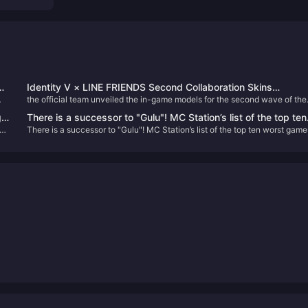
Identity V × LINE FRIENDS Second Collaboration Skins
the official team unveiled the in-game models for the second wave of the
Revealed! Overwhelming Cuteness Alert!
k!
Identity V × LINE FRIENDS collaboration skins. Let's dive into the details of
g
There is a successor to "Gulu"! MC Station’s list of the top ten
these two adorable new costumes:
There is a successor to "Gulu"! MC Station’s list of the top ten worst game
worst games of 2024 is released
of 2024 is released