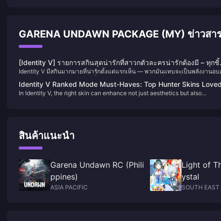
GARENA UNDAWN PACKAGE (MY) ข่าวสา
[Identity V] รายการสกินสุดน่ารักที่สาวกตัวละครน่ารักต้องมี – ทุกชิ
Identity V มีสกินมากมายที่น่ารักตั้งแต่แรกเห็น — พวกมันแทบจะเป็นพลังงานอบอ
ล้วนมีความน่ารักล้ำค่า!
ใจของคฤหาสน์เลยทีเดียว วันนี้เรามาดูสกินสาว “โมเอะ” ที่น่ารักที่สุดกัน ว่าสกิน
Identity V Ranked Mode Must-Haves: Top Hunter Skins Love
จะทำให้หัวใจคุณเต้นแรงบ้าง!
In Identity V, the right skin can enhance not just aesthetics but also
by the Pros
gameplay experience. Here's a curated list of hunter skins favored by top
tier players for their sleek animations and unobstructed visuals.
สินค้าแนะนำ
Garena Undawn RC (Phili
Light of T
ppines)
ystal
ASIA PACIFIC
SOUTH EAST 