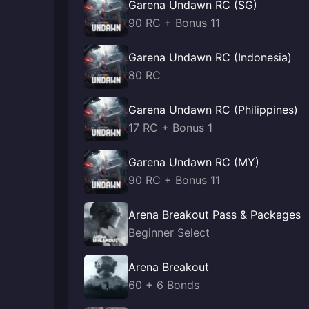
Garena Undawn RC (SG)
90 RC + Bonus 11
Garena Undawn RC (Indonesia)
80 RC
Garena Undawn RC (Philippines)
17 RC + Bonus 1
Garena Undawn RC (MY)
90 RC + Bonus 11
Arena Breakout Pass & Packages
Beginner Select
Arena Breakout
60 + 6 Bonds