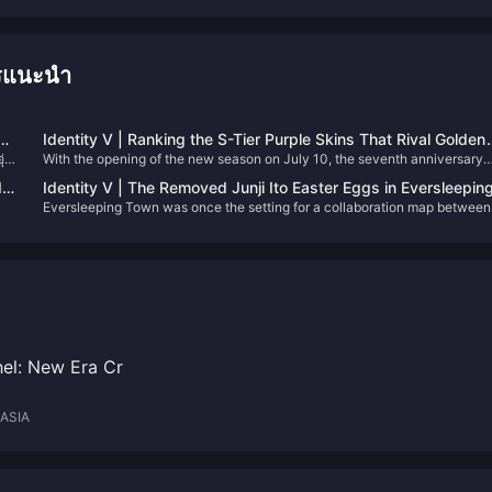
รแนะนำ
้น
Identity V | Ranking the S-Tier Purple Skins That Rival Golden
ุ่น
With the opening of the new season on July 10, the seventh anniversary
Skins in Quality!
ไหน
celebration of Identity V Global Server is about to kick off! Let’s take a loo
d
Identity V | The Removed Junji Ito Easter Eggs in Eversleepin
Eversleeping Town was once the setting for a collaboration map between
Town
-
Identity V and the Junji Ito Collection, packed with eerie easter eggs
referencing his iconic horror stories.
hel: New Era Cr
ASIA