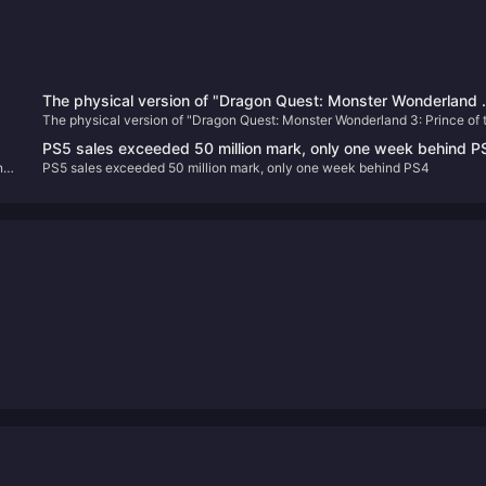
The physical version of "Dragon Quest: Monster Wonderland 
The physical version of "Dragon Quest: Monster Wonderland 3: Prince of 
Prince of the Demons" is out of stock, and players urge Squa
Demons" is out of stock, and players urge Square Enix to restock it quickl
Enix to restock it quickly
PS5 sales exceeded 50 million mark, only one week behind P
n
PS5 sales exceeded 50 million mark, only one week behind PS4