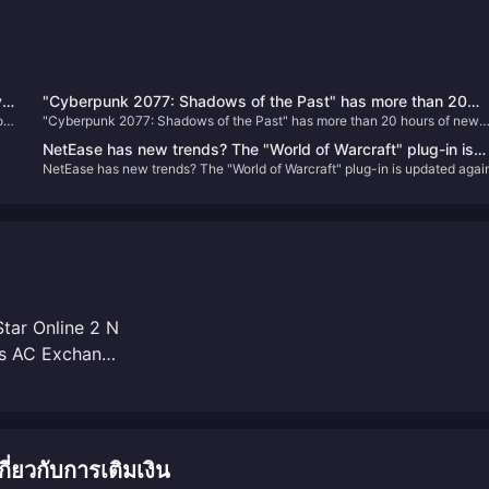
y
"Cyberpunk 2077: Shadows of the Past" has more than 20
out
"Cyberpunk 2077: Shadows of the Past" has more than 20 hours of new
hours of new scenes, equivalent to 10 movies
scenes, equivalent to 10 movies
NetEase has new trends? The "World of Warcraft" plug-in is
NetEase has new trends? The "World of Warcraft" plug-in is updated agai
updated again after a year.
after a year.
tar Online 2 N
s AC Exchange
ยวกับการเติมเงิน