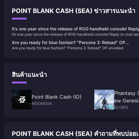
POINT BLANK CASH (SEA) ข่าวสารแนะนำ
It’s one year since the release of ROG handheld console! Repl
It’s one year since the release of ROG handheld console! Reply to chat ab
to chat about your experience and get official peripherals &
your experience and get official peripherals & various 3A masterpieces!
various 3A masterpieces!
Are you ready for blue fashion? "Persona 3: Reload" OP
Are you ready for blue fashion? "Persona 3: Reload" OP unveiled
unveiled
สินค้าแนะนำ
Phantasy S
Point Blank Cash (ID)
ew Genesi
INDONESIA
Ticket
GLOBAL
POINT BLANK CASH (SEA) คำถามที่พบบ่อยเกี่